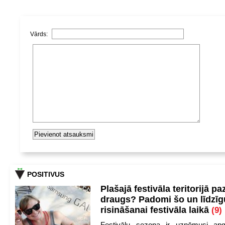
Vārds:
POSITIVUS
Plašajā festivāla teritorijā pa
draugs? Padomi šo un līdzīg
risināšanai festivāla laikā
(9)
Festivālu sezona ir uzņēmusi apg