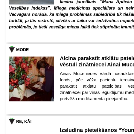
liecina jaunākais “Mana Aptiek
Veselības indekss”. Miega medicīnas speciālists un nei
Vecvagars norāda, ka miega problēmas sabiedrībā tik tiešām
turklāt, ja tās neārstē, cilvēks ar laiku var iedzīvoties nopie
problēmās, jo tieši veselīga miega laikā tiek stiprināta imunit
MODE
Aicina parakstīt atklātu pate
vēstuli zinātniecei Ainai Mu
Ainas Mucenieces vārdā nosauktais 
fonds, pēc vēža pacientu ierosin
parakstīt atklātu pateicības vēs
zinātniecei par viņas ieguldījumu med
pretvēža medikamenta pieejamību.
RE, KĀ!
Izsludina pieteikšanos “You