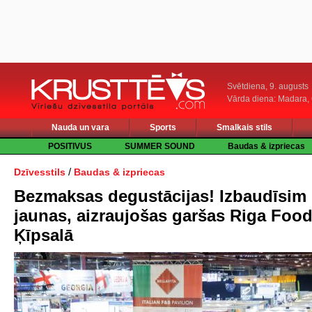
Svētdiena, 9. augusts
Vārda diena: Madara
Nauda un vara
Sports
Smalkais stils
POSITIVUS
SUMMER SOUND
Baudas & izpriecas
/
Dzīvesstils
Baudas & izpriecas
Bezmaksas degustācijas! Izbaudīsim
jaunas, aizraujošas garšas Riga Foo
Ķīpsalā