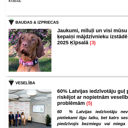
krastā.
BAUDAS & IZPRIECAS
Jaukumi, mīluļi un visi mūsu
ķepaiņi mājdzīvnieku izstād
2025 Ķīpsalā
(3)
VESELĪBA
60% Latvijas iedzīvotāju guļ
riskējot ar nopietnām veselī
problēmām
(5)
60 % Latvijas iedzīvotāju nev
pietiekami ilgu laiku, bet katrs ses
piedzīvojis bezmiegu vai miega 