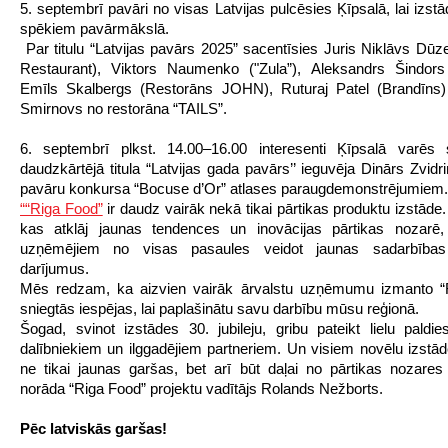
5. septembrī pavāri no visas Latvijas pulcēsies Ķīpsalā, lai izst
spēkiem pavārmākslā.
Par titulu “Latvijas pavārs 2025” sacentīsies Juris Niklāvs D
Restaurant), Viktors Naumenko ("Zula”), Aleksandrs Šindors 
Emīls Skalbergs (Restorāns JOHN), Ruturaj Patel (Brandīns)
Smirnovs no restorāna “TAILS”.
6. septembrī plkst. 14.00–16.00 interesenti Ķīpsalā varēs s
daudzkārtējā titula “Latvijas gada pavārs’’ ieguvēja Dinārs Zvidr
pavāru konkursa “Bocuse d’Or” atlases paraugdemonstrējumiem.
““Riga Food”
ir daudz vairāk nekā tikai pārtikas produktu izstāde. 
kas atklāj jaunas tendences un inovācijas pārtikas nozarē, 
uzņēmējiem no visas pasaules veidot jaunas sadarbības
darījumus.
Mēs redzam, ka aizvien vairāk ārvalstu uzņēmumu izmanto “
sniegtās iespējas, lai paplašinātu savu darbību mūsu reģionā.
Šogad, svinot izstādes 30. jubileju, gribu pateikt lielu paldies
dalībniekiem un ilggadējiem partneriem. Un visiem novēlu izstād
ne tikai jaunas garšas, bet arī būt daļai no pārtikas nozares a
norāda “Riga Food” projektu vadītājs Rolands Nežborts.
Pēc latviskās garšas!