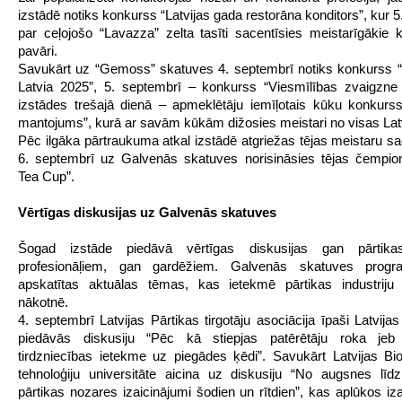
izstādē notiks konkurss “Latvijas gada restorāna konditors”, kur 
par ceļojošo “Lavazza” zelta tasīti sacentīsies meistarīgākie k
pavāri.
Savukārt uz “Gemoss” skatuves 4. septembrī notiks konkurss 
Latvia 2025”, 5. septembrī – konkurss “Viesmīlības zvaigzne
izstādes trešajā dienā – apmeklētāju iemīļotais kūku konkur
mantojums”, kurā ar savām kūkām dižosies meistari no visas Lat
Pēc ilgāka pārtraukuma atkal izstādē atgriežas tējas meistaru s
6. septembrī uz Galvenās skatuves norisināsies tējas čempion
Tea Cup”.
Vērtīgas diskusijas uz Galvenās skatuves
Šogad izstāde piedāvā vērtīgas diskusijas gan pārtika
profesionāļiem, gan gardēžiem. Galvenās skatuves prog
apskatītas aktuālas tēmas, kas ietekmē pārtikas industriju
nākotnē.
4. septembrī Latvijas Pārtikas tirgotāju asociācija īpaši Latvija
piedāvās diskusiju “Pēc kā stiepjas patērētāju roka je
tirdzniecības ietekme uz piegādes ķēdi”. Savukārt Latvijas Bi
tehnoloģiju universitāte aicina uz diskusiju “No augsnes līd
pārtikas nozares izaicinājumi šodien un rītdien”, kas aplūkos iz