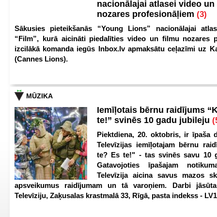
nacionālajai atlasei video un
nozares profesionāļiem
(3)
Sākusies pieteikšanās “Young Lions” nacionālajai atlas
“Film”, kurā aicināti piedalīties video un filmu nozares p
izcilākā komanda iegūs Inbox.lv apmaksātu ceļazīmi uz 
(Cannes Lions).
MŪZIKA
Iemīļotais bērnu raidījums “
te!” svinēs 10 gadu jubileju
(
Piektdiena, 20. oktobris, ir īpaša 
Televīzijas iemīļotajam bērnu ra
te? Es te!" - tas svinēs savu 10 g
Gatavojoties īpašajam notikum
Televīzija aicina savus mazos ska
apsveikumus raidījumam un tā varoņiem. Darbi jāsūta
Televīziju, Zaķusalas krastmalā 33, Rīgā, pasta indekss - LV