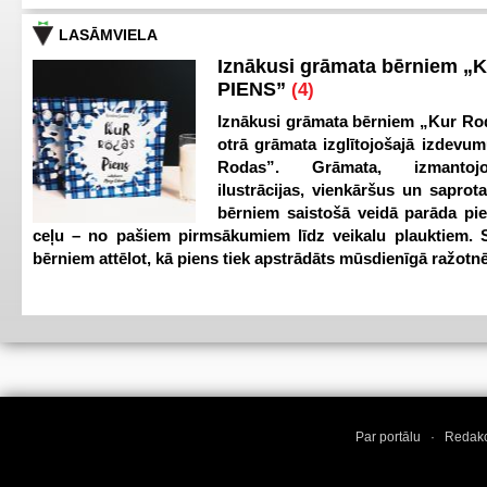
LASĀMVIELA
Iznākusi grāmata bērniem „
PIENS”
(4)
Iznākusi grāmata bērniem „Kur Ro
otrā grāmata izglītojošajā izdevum
Rodas”. Grāmata, izmantoj
ilustrācijas, vienkāršus un saprot
bērniem saistošā veidā parāda pi
ceļu – no pašiem pirmsākumiem līdz veikalu plauktiem. S
bērniem attēlot, kā piens tiek apstrādāts mūsdienīgā ražotnē
Par portālu
·
Redakc