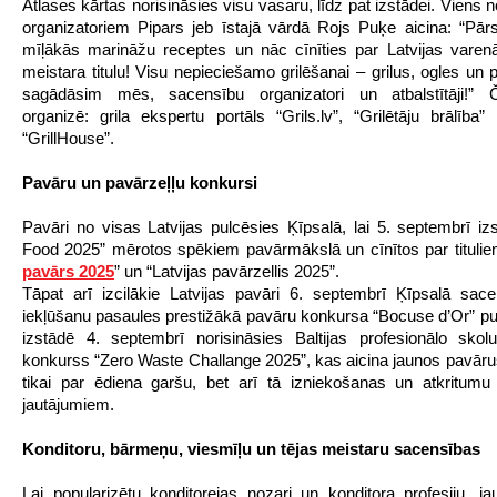
Atlases kārtas norisināsies visu vasaru, līdz pat izstādei. Viens
organizatoriem Pipars jeb īstajā vārdā Rojs Puķe aicina: “Pār
mīļākās marināžu receptes un nāc cīnīties par Latvijas varen
meistara titulu! Visu nepieciešamo grilēšanai – grilus, ogles un 
sagādāsim mēs, sacensību organizatori un atbalstītāji!” 
organizē: grila ekspertu portāls “Grils.lv”, “Grilētāju brālība”
“GrillHouse”.
Pavāru un pavārzeļļu konkursi
Pavāri no visas Latvijas pulcēsies Ķīpsalā, lai 5. septembrī iz
Food 2025” mērotos spēkiem pavārmākslā un cīnītos par titulie
pavārs 2025
” un “Latvijas pavārzellis 2025”.
Tāpat arī izcilākie Latvijas pavāri 6. septembrī Ķīpsalā sace
iekļūšanu pasaules prestižākā pavāru konkursa “Bocuse d’Or” pus
izstādē 4. septembrī norisināsies Baltijas profesionālo sko
konkurss “Zero Waste Challange 2025”, kas aicina jaunos pavār
tikai par ēdiena garšu, bet arī tā izniekošanas un atkritum
jautājumiem.
Konditoru, bārmeņu, viesmīļu un tējas meistaru sacensības
Lai popularizētu konditorejas nozari un konditora profesiju, jau