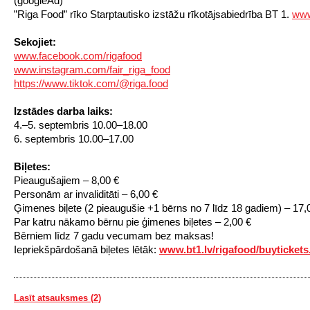
(googleAd)
”Riga Food” rīko Starptautisko izstāžu rīkotājsabiedrība BT 1.
www
Sekojiet:
www.facebook.com/rigafood
www.instagram.com/fair_riga_food
https://www.tiktok.com/@riga.food
Izstādes darba laiks:
4.–5. septembris 10.00–18.00
6. septembris 10.00–17.00
Biļetes:
Pieaugušajiem – 8,00 €
Personām ar invaliditāti – 6,00 €
Ģimenes biļete (2 pieaugušie +1 bērns no 7 līdz 18 gadiem) – 17,
Par katru nākamo bērnu pie ģimenes biļetes – 2,00 €
Bērniem līdz 7 gadu vecumam bez maksas!
Iepriekšpārdošanā biļetes lētāk:
www.bt1.lv/rigafood/buytickets
Lasīt atsauksmes (2)