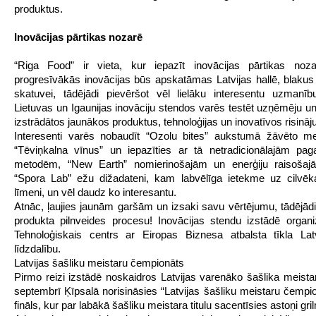
produktus.
Inovācijas pārtikas nozarē
“Riga Food” ir vieta, kur iepazīt inovācijas pārtikas noz
progresīvākās inovācijas būs apskatāmas Latvijas hallē, blakus
skatuvei, tādējādi pievēršot vēl lielāku interesentu uzmanību
Lietuvas un Igaunijas inovāciju stendos varēs testēt uzņēmēju un
izstrādātos jaunākos produktus, tehnoloģijas un inovatīvos risinā
Interesenti varēs nobaudīt “Ozolu bites” aukstumā žāvēto m
“Tēviņkalna vīnus” un iepazīties ar tā netradicionālajām pa
metodēm, “New Earth” nomierinošajām un enerģiju raisoša
“Spora Lab” ežu dižadateni, kam labvēlīga ietekme uz cilvēk
līmeni, un vēl daudz ko interesantu.
Atnāc, ļaujies jaunām garšām un izsaki savu vērtējumu, tādējādi
produkta pilnveides procesu! Inovācijas stendu izstādē organi
Tehnoloģiskais centrs ar Eiropas Biznesa atbalsta tīkla Lat
līdzdalību.
Latvijas šašliku meistaru čempionāts
Pirmo reizi izstādē noskaidros Latvijas varenāko šašlika meistar
septembrī Ķīpsalā norisināsies “Latvijas šašliku meistaru čempi
fināls, kur par labākā šašliku meistara titulu sacentīsies astoņi gri