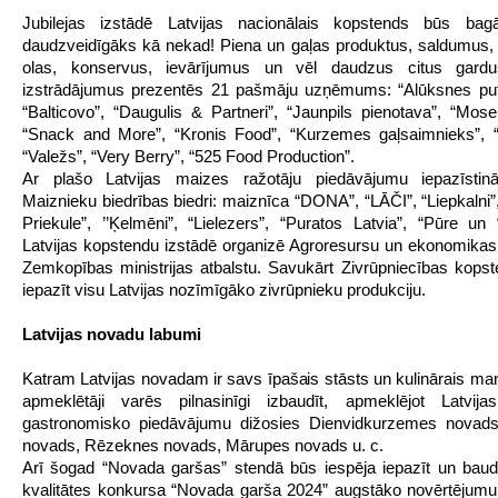
Jubilejas izstādē Latvijas nacionālais kopstends būs bag
daudzveidīgāks kā nekad! Piena un gaļas produktus, saldumus, 
olas, konservus, ievārījumus un vēl daudzus citus gardu
izstrādājumus prezentēs 21 pašmāju uzņēmums: “Alūksnes put
“Balticovo”, “Daugulis & Partneri”, “Jaunpils pienotava”, “Mose
“Snack and More”, “Kronis Food”, “Kurzemes gaļsaimnieks”, “
“Valežs”, “Very Berry”, “525 Food Production”.
Ar plašo Latvijas maizes ražotāju piedāvājumu iepazīstinā
Maiznieku biedrības biedri: maiznīca “DONA”, “LĀČI”, “Liepkalni”
Priekule”, ’’Ķelmēni”, “Lielezers”, “Puratos Latvia”, “Pūre un “
Latvijas kopstendu izstādē organizē Agroresursu un ekonomikas i
Zemkopības ministrijas atbalstu. Savukārt Zivrūpniecības kops
iepazīt visu Latvijas nozīmīgāko zivrūpnieku produkciju.
Latvijas novadu labumi
Katram Latvijas novadam ir savs īpašais stāsts un kulinārais ma
apmeklētāji varēs pilnasinīgi izbaudīt, apmeklējot Latvijas
gastronomisko piedāvājumu dižosies Dienvidkurzemes novads,
novads, Rēzeknes novads, Mārupes novads u. c.
Arī šogad “Novada garšas” stendā būs iespēja iepazīt un baud
kvalitātes konkursa “Novada garša 2024” augstāko novērtējum