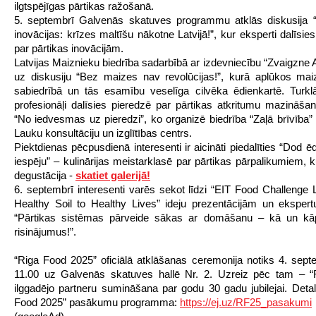
ilgtspējīgas pārtikas ražošanā.
5. septembrī Galvenās skatuves programmu atklās diskusija “
inovācijas: krīzes maltīšu nākotne Latvijā!”, kur eksperti dalīsi
par pārtikas inovācijām.
Latvijas Maiznieku biedrība sadarbībā ar izdevniecību “Zvaigzne 
uz diskusiju “Bez maizes nav revolūcijas!”, kurā aplūkos ma
sabiedrībā un tās esamību veselīga cilvēka ēdienkartē. Turk
profesionāļi dalīsies pieredzē par pārtikas atkritumu mazināšan
“No iedvesmas uz pieredzi”, ko organizē biedrība “Zaļā brīvība” 
Lauku konsultāciju un izglītības centrs.
Piektdienas pēcpusdienā interesenti ir aicināti piedalīties “Dod 
iespēju” – kulinārijas meistarklasē par pārtikas pārpalikumiem, k
degustācija -
skatiet galerijā!
6. septembrī interesenti varēs sekot līdzi “EIT Food Challenge
Healthy Soil to Healthy Lives” ideju prezentācijām un ekspertu
“Pārtikas sistēmas pārveide sākas ar domāšanu – kā un k
risinājumus!”.
“Riga Food 2025” oficiālā atklāšanas ceremonija notiks 4. septe
11.00 uz Galvenās skatuves hallē Nr. 2. Uzreiz pēc tam – “
ilggadējo partneru sumināšana par godu 30 gadu jubilejai. Detal
Food 2025” pasākumu programma:
https://ej.uz/RF25_pasakumi