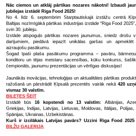
Nāc ciemos un atklāj pārtikas nozares nākotni! Izbaudi jau
jubilejas izstādē Riga Food 2025!
No 4. līdz 6. septembrim Starptautiskajā izstāžu centrā Ķīp
Baltijas nozīmīgākā pārtikas industrijas izstāde “Riga Food 2025”
svin 30. jubileju.
Izstāde atspoguļo pārtikas nozares jaunumus, sniedz drošu v
darījumiem, piedāvā iepazīt unikālas garšas un apmeklēt
aizraujošu pasākumu.
Šogad īpaši plaša pasākumu programma – pavāru, bārmeņu,
konditoru un tējas meistaru sacensības, kūku konkurss, šašli
čempionāts, jaunumu prezentācijas un vērtīgas diskusijas!
Jaunākās inovācijas, tehnoloģijas un aktualitātes pārtikas produk
ražošanā un pārstrādē Ķīpsalā prezentēs vairāk nekā
420 uz
vismaz 30 valstīm.
BIĻETES ŠEIT
Izstādē būs
16 kopstendi no 13 valstīm:
Albānijas, Azer
Grieķijas, Indijas, Latvijas, Lietuvas, Moldovas, Itālijas, Polijas,
Spānijas, Ukrainas, Uzbekistānas.
Kurš ir izcilākais Latvijas pavārs? Uzzini Riga Food 2025 
BILŽU GALERIJA