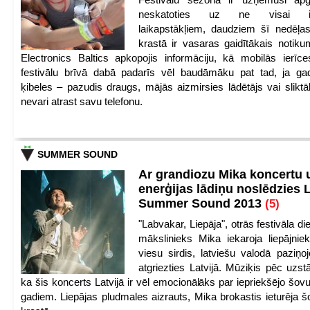
neskatoties uz ne visai iep
laikapstākļiem, daudziem šī nedēļas
krastā ir vasaras gaidītākais notik
Electronics Baltics apkopojis informāciju, kā mobilās ierīc
festivālu brīvā dabā padarīs vēl baudāmāku pat tad, ja ga
ķibeles – pazudis draugs, mājās aizmirsies lādētājs vai slikt
nevari atrast savu telefonu.
SUMMER SOUND
Ar grandiozu Mika koncertu 
enerģijas lādiņu noslēdzies
Summer Sound 2013
(5)
"Labvakar, Liepāja", otrās festivāla d
mākslinieks Mika iekaroja liepājnie
viesu sirdis, latviešu valodā paziņoj
atgriezties Latvijā. Mūziķis pēc uzst
ka šis koncerts Latvijā ir vēl emocionālāks par iepriekšējo šov
gadiem. Liepājas pludmales aizrauts, Mika brokastis ieturēja šo