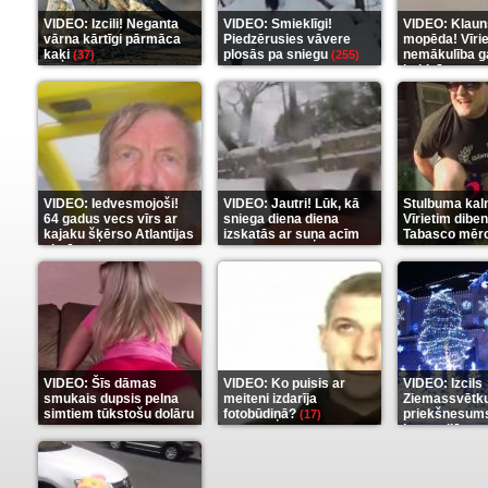
VIDEO: Izcili! Neganta
VIDEO: Smieklīgi!
VIDEO: Klaun
vārna kārtīgi pārmāca
Piedzērusies vāvere
mopēda! Vīri
kaķi
plosās pa sniegu
nemākulība g
(37)
(255)
beidzās ar tr
(289)
VIDEO: Iedvesmojoši!
VIDEO: Jautri! Lūk, kā
Stulbuma kal
64 gadus vecs vīrs ar
sniega diena diena
Vīrietim diben
kajaku šķērso Atlantijas
izskatās ar suņa acīm
Tabasco mērc
okeānu
(5)
(6)
(7)
VIDEO: Šīs dāmas
VIDEO: Ko puisis ar
VIDEO: Izcils
smukais dupsis pelna
meiteni izdarīja
Ziemassvētk
simtiem tūkstošu dolāru
fotobūdiņā?
priekšnesums
(17)
karu stilā
(9)
(7)