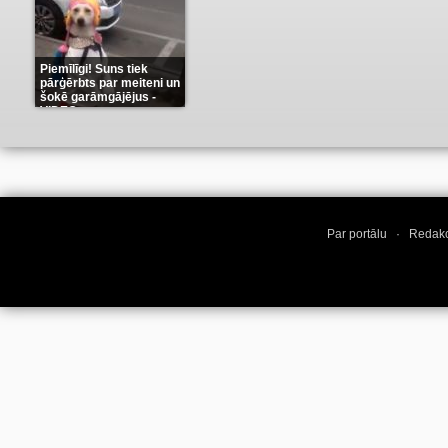
Piemīlīgi! Suns tiek
pārģērbts par meiteni un
šokē garāmgājējus -
VIDEO
(8)
Par portālu
·
Redakc