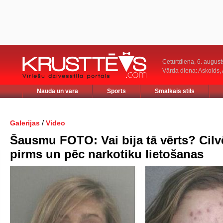
Ceturtdiena, 6. august
Vārda diena: Askolds,
Nauda un vara
Sports
Smalkais stils
/
Galerijas
Video
Šausmu FOTO: Vai bija tā vērts? Cilvē
pirms un pēc narkotiku lietošanas