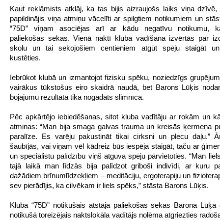
Kaut reklāmists atklāj, ka tas bijis aizraujošs laiks viņa dzīvē,
papildinājis viņa atmiņu vācelīti ar spilgtiem notikumiem un stās
“75D” viņam asociējas arī ar kādu negatīvu notikumu, ka
paliekošas sekas. Vienā naktī kluba vadīšana izvērtās par i
skolu un tai sekojošiem centieniem atgūt spēju staigāt un p
kustēties.
Iebrūkot klubā un izmantojot fizisku spēku, noziedzīgs grupējum
vairākus tūkstošus eiro skaidrā naudā, bet Barons Lūķis noda
bojājumu rezultātā tika nogādāts slimnīcā.
Pēc apkārtējo iebiedēšanas, sitot kluba vadītāju ar rokām un 
atminas: “Man bija smaga galvas trauma un kreisās ķermeņa p
paralīze. Es varēju pakustināt tikai cirksni un plecu daļu.” Ārs
šaubījās, vai viņam vēl kādreiz būs iespēja staigāt, taču ar ģime
un speciālistu palīdzību viņš atguva spēju pārvietoties. “Man liel
tajā laikā man līdzās bija palīdzot griboši indivīdi, ar kuru p
dažādiem brīnumlīdzekļiem – meditāciju, ergoterapiju un fiziotera
sev pierādījis, ka cilvēkam ir liels spēks,” stāsta Barons Lūķis.
Kluba “75D” notikušais atstāja paliekošas sekas Barona Lūķa
notikušā toreizējais naktslokāla vadītājs nolēma atgriezties radoš