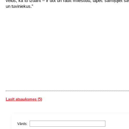
veids, kā to izdarīt – ir dot un rādīt mīlestību, tāpēc samīļojiet 
un tuviniekus.”
Lasīt atsauksmes (5)
Vārds: