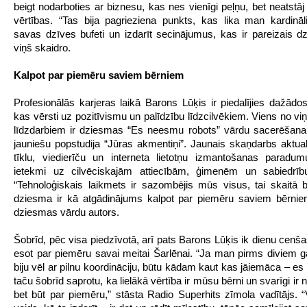
beigt nodarboties ar biznesu, kas nes vienīgi peļņu, bet neatstāj
vērtības. “Tas bija pagrieziena punkts, kas lika man kardināl
savas dzīves bufeti un izdarīt secinājumus, kas ir pareizais dz
viņš skaidro.
Kalpot par piemēru saviem bērniem
Profesionālās karjeras laikā Barons Lūķis ir piedalījies dažādos
kas vērsti uz pozitīvismu un palīdzību līdzcilvēkiem. Viens no vi
līdzdarbiem ir dziesmas “Es neesmu robots” vārdu sacerēšana,
jauniešu popstudija “Jūras akmentiņi”. Jaunais skaņdarbs aktual
tīklu, viedierīču un interneta lietotņu izmantošanas paradu
ietekmi uz cilvēciskajām attiecībām, ģimenēm un sabiedrī
“Tehnoloģiskais laikmets ir sazombējis mūs visus, tai skaitā 
dziesma ir kā atgādinājums kalpot par piemēru saviem bērnie
dziesmas vārdu autors.
Šobrīd, pēc visa piedzīvotā, arī pats Barons Lūķis ik dienu cenša
esot par piemēru savai meitai Šarlēnai. “Ja man pirms diviem 
biju vēl ar pilnu koordināciju, būtu kādam kaut kas jāiemāca – es
taču šobrīd saprotu, ka lielākā vērtība ir mūsu bērni un svarīgi ir 
bet būt par piemēru,” stāsta Radio Superhits zīmola vadītājs. “