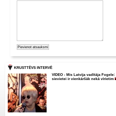
KRUSTTĒVS INTERVĒ
VIDEO - Mis Latvija vadītāja Fogele:
sievietei ir vienkāršāk nekā vīrietim