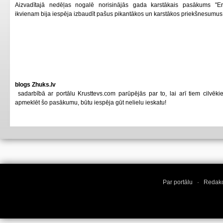
Aizvadītajā nedēļas nogalē norisinājās gada karstākais pasākums "Er
ikvienam bija iespēja izbaudīt pašus pikantākos un karstākos priekšnesumus
blogs Zhuks.lv
sadarbībā ar portālu Krusttevs.com parūpējās par to, lai arī tiem cilvēk
apmeklēt šo pasākumu, būtu iespēja gūt nelielu ieskatu!
Par portālu
·
Redakc