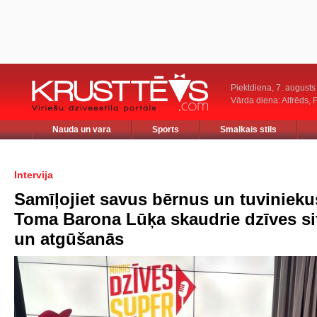
Piektdiena, 7. augusts
Vārda diena: Alfrēds, 
Nauda un vara
Sports
Smalkais stils
Intervija
Samīļojiet savus bērnus un tuvinieku
Toma Barona Lūķa skaudrie dzīves si
un atgūšanās