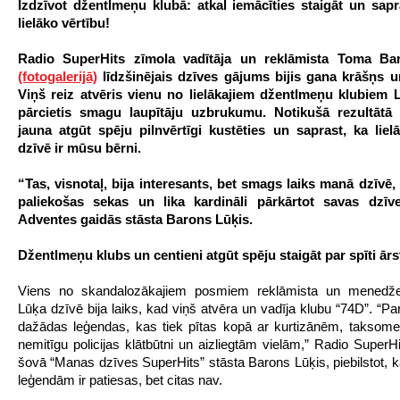
Izdzīvot džentlmeņu klubā: atkal iemācīties staigāt un sapr
lielāko vērtību!
Radio SuperHits zīmola vadītāja un reklāmista Toma Ba
(fotogalerijā)
līdzšinējais dzīves gājums bijis gana krāšņs u
Viņš reiz atvēris vienu no lielākajiem džentlmeņu klubiem L
pārcietis smagu laupītāju uzbrukumu. Notikušā rezultātā
jauna atgūt spēju pilnvērtīgi kustēties un saprast, ka liel
dzīvē ir mūsu bērni.
“Tas, visnotaļ, bija interesants, bet smags laiks manā dzīvē, 
paliekošas sekas un lika kardināli pārkārtot savas dzīve
Adventes gaidās stāsta Barons Lūķis.
Džentlmeņu klubs un centieni atgūt spēju staigāt par spīti ā
Viens no skandalozākajiem posmiem reklāmista un menedž
Lūķa dzīvē bija laiks, kad viņš atvēra un vadīja klubu “74D”. “Par
dažādas leģendas, kas tiek pītas kopā ar kurtizānēm, taksome
nemitīgu policijas klātbūtni un aizliegtām vielām,” Radio SuperH
šovā “Manas dzīves SuperHits” stāsta Barons Lūķis, piebilstot, 
leģendām ir patiesas, bet citas nav.