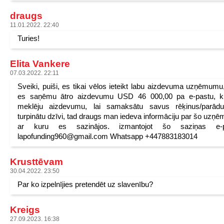
draugs
11.01.2022. 22:40
Turies!
Elita Vankere
07.03.2022. 22:11
Sveiki, puiši, es tikai vēlos ieteikt labu aizdevuma uzņēmumu
es saņēmu ātro aizdevumu USD 46 000,00 pa e-pastu, k
meklēju aizdevumu, lai samaksātu savus rēķinus/parād
turpinātu dzīvi, tad draugs man iedeva informāciju par šo uzņ
ar kuru es sazinājos. izmantojot šo saziņas e-p
lapofunding960@gmail.com Whatsapp +447883183014
Krusttēvam
30.04.2022. 23:50
Par ko izpelnījies pretendēt uz slavenību?
Kreigs
27.09.2023. 16:38