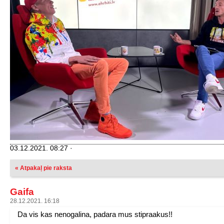
03.12.2021. 08:27 ·
« Atpakaļ pie raksta
Gaifa
28.12.2021. 16:18
Da vis kas nenogalina, padara mus stipraakus!!