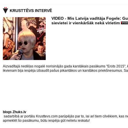
KRUSTTĒVS INTERVĒ
VIDEO - Mis Latvija vadītāja Fogele: Gu
sievietei ir vienkāršāk nekā vīrietim
Aizvadītajā nedēļas nogalē norisinājās gada karstākais pasākums "Erots 2015", 
ikvienam bija iespēja izbaudīt pašus pikantākos un karstākos priekšnesumus. Sa
blogs Zhuks.lv
sadarbībā ar portālu Krusttevs.com parūpējās par to, lai arī tiem cilvēkiem, kas 
apmeklēt šo pasākumu, būtu iespēja gūt nelielu ieskatu!