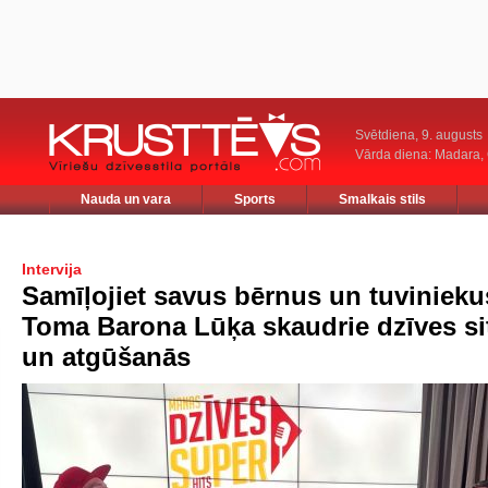
Svētdiena, 9. augusts
Vārda diena: Madara
Nauda un vara
Sports
Smalkais stils
Intervija
Samīļojiet savus bērnus un tuvinieku
Toma Barona Lūķa skaudrie dzīves si
un atgūšanās