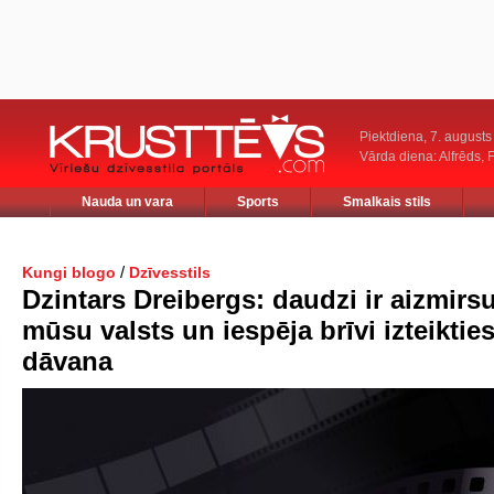
Piektdiena, 7. augusts
Vārda diena: Alfrēds, 
Nauda un vara
Sports
Smalkais stils
/
Kungi blogo
Dzīvesstils
Dzintars Dreibergs: daudzi ir aizmirsu
mūsu valsts un iespēja brīvi izteiktie
dāvana