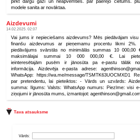
pirkt dārgu gāzi un neapvemties. par pāerējo cietums. pl
modele sanita ar novāktaa.
Aizdevumi
14.02.2025. 02:07
Vai jums ir nepieciešams aizdevums? Mēs piedāvājam visu
finanšu aizdevumus ar pieņemamu procentu likmi 2%.
piedāvājums svārstās no minimālās summas 10 000,00 €
maksimālajai summai 10 000 000,00 €. Lai pietei
ieinteresētajām pusēm ir jānosūta pa e-pastu tālāk nor
informācija. Aizdevēja e-pasta adrese: agenthinson@gmai
WhatsApp: https://wa.me/message/TSMTK63UOCMXD1 Rekv
par pretendentu, lai pieteiktos: - Vārds un uzvārds: Aiz
summa: Ilgums: Valsts: WhatsApp numurs: Piezīme: visi e
ziņojumi ir jānosūta mums, izmantojot: agenthinson@gmail.co
Tava atsauksme
Vārds: