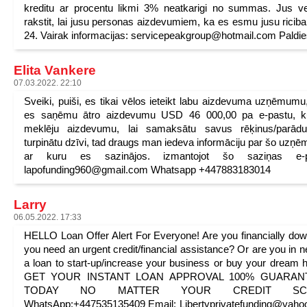
kreditu ar procentu likmi 3% neatkarigi no summas. Jus ve
rakstit, lai jusu personas aizdevumiem, ka es esmu jusu riciba
24. Vairak informacijas: servicepeakgroup@hotmail.com Paldi
Elita Vankere
07.03.2022. 22:10
Sveiki, puiši, es tikai vēlos ieteikt labu aizdevuma uzņēmumu
es saņēmu ātro aizdevumu USD 46 000,00 pa e-pastu, k
meklēju aizdevumu, lai samaksātu savus rēķinus/parād
turpinātu dzīvi, tad draugs man iedeva informāciju par šo uzņ
ar kuru es sazinājos. izmantojot šo saziņas e-p
lapofunding960@gmail.com Whatsapp +447883183014
Larry
06.05.2022. 17:33
HELLO Loan Offer Alert For Everyone! Are you financially do
you need an urgent credit/financial assistance? Or are you in n
a loan to start-up/increase your business or buy your dream 
GET YOUR INSTANT LOAN APPROVAL 100% GUARAN
TODAY NO MATTER YOUR CREDIT SCO
WhatsApp:+447535135409 Email: Libertyprivatefunding@yah