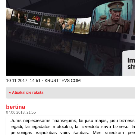
10.11.2017. 14:51 · KRUSTTEVS.COM
« Atpakaļ pie raksta
bertina
07.06.2018. 21:55
Jums nepieciešams finansejums, lai jusu majas, jusu bizness
iegadi, lai iegadatos motociklu, lai izveidotu savu biznesu, la
personigas vajadzibas vairs šaubas. Mes sniedzam per