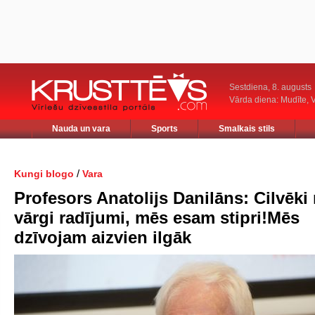
Sestdiena, 8. augusts
Vārda diena: Mudīte, V
Nauda un vara
Sports
Smalkais stils
/
Kungi blogo
Vara
Profesors Anatolijs Danilāns: Cilvēki
vārgi radījumi, mēs esam stipri!Mēs
dzīvojam aizvien ilgāk