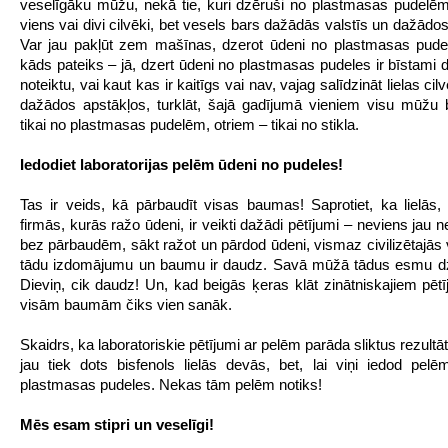
veselīgāku mūžu, nekā tie, kuri dzēruši no plastmasas pudelē
viens vai divi cilvēki, bet vesels bars dažādās valstīs un dažādo
Var jau pakļūt zem mašīnas, dzerot ūdeni no plastmasas pude
kāds pateiks – jā, dzert ūdeni no plastmasas pudeles ir bīstami d
noteiktu, vai kaut kas ir kaitīgs vai nav, vajag salīdzināt lielas ci
dažādos apstākļos, turklāt, šajā gadījumā vieniem visu mūžu 
tikai no plastmasas pudelēm, otriem – tikai no stikla.
Iedodiet laboratorijas pelēm ūdeni no pudeles!
Tas ir veids, kā pārbaudīt visas baumas! Saprotiet, ka lielās, s
firmās, kurās ražo ūdeni, ir veikti dažādi pētījumi – neviens jau n
bez pārbaudēm, sākt ražot un pārdod ūdeni, vismaz civilizētajās v
tādu izdomājumu un baumu ir daudz. Savā mūžā tādus esmu dzi
Dieviņ, cik daudz! Un, kad beigās ķeras klāt zinātniskajiem pēt
visām baumām čiks vien sanāk.
Skaidrs, ka laboratoriskie pētījumi ar pelēm parāda sliktus rezult
jau tiek dots bisfenols lielās devās, bet, lai viņi iedod pel
plastmasas pudeles. Nekas tām pelēm notiks!
Mēs esam stipri un veselīgi!