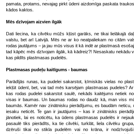
pamata, protams, nevajag pirkt ūdeni aizdomīga paskata traukos, 
kādos kaktos.
Mēs dzīvojam aizvien ilgāk
Dati liecina, ka cilvēku mūžs kļūst garāks, ne tikai lielākajā da
valstu, bet arī Latvijā. Mēs ne ar ko neatpaliekam no citām val
rodas jautājums – ja jau mūs visus it kā indē ar plastmasā esoša
tad kāpēc mēs dzīvojam ilgāk, kā kādreiz?! Nesaskatu nekādu v
kas pildīts plastmasas pudelēs.
Plastmasas pudeļu kaitīgums - baumas
Parādījās runas, ka pudelei sakarstot, ķīmiskās vielas no pla
iekļūt ūdenī, bet, vai tad mēs karsējam plastmasas pudeles? Ar 
kas rodas pudelei sakarstot saulē, nekāds kaitējums netiek no
visas ir baumas. Un baumas rodas no daudz kā, man viss mū
baumās. Kamēr nav zinātnisku pierādījumu, es baudām neticu, 
iesaku neticēt. Te gan ir jautājums – kas ir zinātnisks pierā
jānotiek, lai es noticētu, ka ūdens plastmasas pudelēs ir nejau
pasaulē tiks pierādīts, ka tie cilvēki, turklāt, liela cilvēku grupa
dzēruši tikai no stikla pudelēm vai no krāna, ir nodzīvojuš