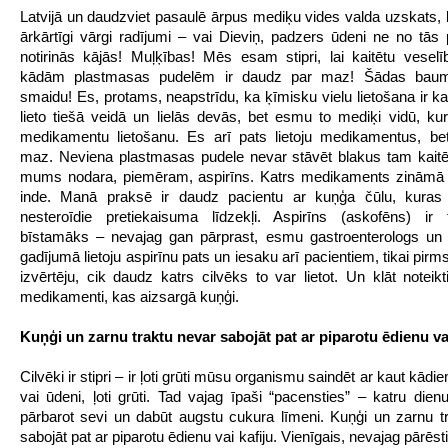
Latvijā un daudzviet pasaulē ārpus mediķu vides valda uzskats, ka
ārkārtīgi vārgi radījumi – vai Dieviņ, padzers ūdeni ne no tās
notirinās kājās! Muļķības! Mēs esam stipri, lai kaitētu veselī
kādām plastmasas pudelēm ir daudz par maz! Šādas baum
smaidu! Es, protams, neapstrīdu, ka ķīmisku vielu lietošana ir kai
lieto tiešā veidā un lielās devās, bet esmu to mediķi vidū, kur
medikamentu lietošanu. Es arī pats lietoju medikamentus, be
maz. Neviena plastmasas pudele nevar stāvēt blakus tam kait
mums nodara, piemēram, aspirīns. Katrs medikaments zināmā m
inde. Manā praksē ir daudz pacientu ar kuņģa čūlu, kuras 
nesteroīdie pretiekaisuma līdzekļi. Aspirīns (askofēns) ir 
bīstamāks – nevajag gan pārprast, esmu gastroenterologs un 
gadījumā lietoju aspirīnu pats un iesaku arī pacientiem, tikai pirm
izvērtēju, cik daudz katrs cilvēks to var lietot. Un klāt noteikti 
medikamenti, kas aizsargā kuņģi.
Kuņģi un zarnu traktu nevar sabojāt pat ar piparotu ēdienu vai
Cilvēki ir stipri – ir ļoti grūti mūsu organismu saindēt ar kaut kād
vai ūdeni, ļoti grūti. Tad vajag īpaši “pacensties” – katru dienu
pārbarot sevi un dabūt augstu cukura līmeni. Kuņģi un zarnu t
sabojāt pat ar piparotu ēdienu vai kafiju. Vienīgais, nevajag pārēst