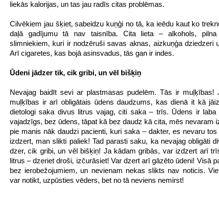
liekās kalorijas, un tas jau radīs citas problēmas.
Cilvēkiem jau šķiet, sabeidzu kuņģi no tā, ka ieēdu kaut ko trekn
daļā gadījumu tā nav taisnība. Cita lieta – alkohols, pilna
slimniekiem, kuri ir nodzēruši savas aknas, aizkuņģa dziedzeri un
Arī cigaretes, kas bojā asinsvadus, tās gan ir indes.
Ūdeni jādzer tik, cik gribi, un vēl bišķiņ
Nevajag baidīt sevi ar plastmasas pudelēm. Tās ir muļķības!
muļķības ir arī obligātais ūdens daudzums, kas dienā it kā jāiz
dietologi saka divus litrus vajag, citi saka – trīs. Ūdens ir laba l
vajadzīgs, bez ūdens, tāpat kā bez daudz kā cita, mēs nevaram iz
pie manis nāk daudzi pacienti, kuri saka – dakter, es nevaru tos 
izdzert, man slikti paliek! Tad parasti saku, ka nevajag obligāti di
dzer, cik gribi, un vēl bišķiņ! Ja kādam gribās, var izdzert arī tr
litrus – dzeriet droši, izčurāsiet! Var dzert arī gāzēto ūdeni! Visā 
bez ierobežojumiem, un nevienam nekas slikts nav noticis. Vie
var notikt, uzpūsties vēders, bet no tā neviens nemirst!