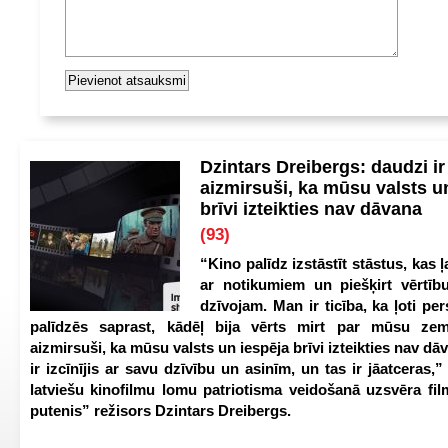
Dzintars Dreibergs: daudzi ir
aizmirsuši, ka mūsu valsts u
brīvi izteikties nav dāvana
(93)
“Kino palīdz izstāstīt stāstus, kas ļ
ar notikumiem un piešķirt vērtību
dzīvojam. Man ir ticība, ka ļoti pe
palīdzēs saprast, kādēļ bija vērts mirt par mūsu zem
aizmirsuši, ka mūsu valsts un iespēja brīvi izteikties nav dā
ir izcīnījis ar savu dzīvību un asinīm, un tas ir jāatceras,”
latviešu kinofilmu lomu patriotisma veidošanā uzsvēra fi
putenis” režisors Dzintars Dreibergs.