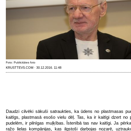
Foto: Publicitātes foto
KRUSTTEVS.COM · 30.12.2016. 11:48
Daudzi cilvēki sākuši satraukties, ka ūdens no plastmasas p
kaitīgs, plastmasā esošo vielu dēļ. Tas, ka ir kaitīgi dzert no
pudelēm, ir pilnīgas muļķības. Īstenībā tas nav kaitīgi. Ja pērka
ražo lielas kompānijas, kas ilgstoši darbojas nozarē, uztra