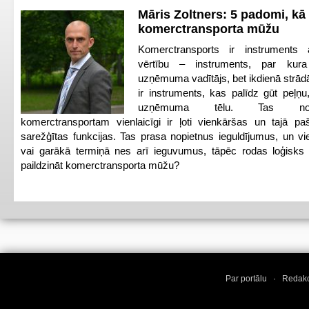
Māris Zoltners: 5 padomi, kā 
komerctransporta mūžu
Komerctransports ir instruments 
vērtību – instruments, par kura
uzņēmuma vadītājs, bet ikdienā strādā
ir instruments, kas palīdz gūt peļņu
uzņēmuma tēlu. Tas no
komerctransportam vienlaicīgi ir ļoti vienkāršas un tajā pa
sarežģītas funkcijas. Tas prasa nopietnus ieguldījumus, un vi
vai garākā termiņā nes arī ieguvumus, tāpēc rodas loģisks 
paildzināt komerctransporta mūžu?
Par portālu
·
Redakc