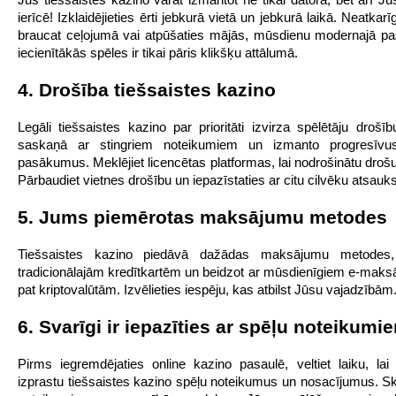
ierīcē! Izklaidējieties ērti jebkurā vietā un jebkurā laikā. Neatkarīg
braucat ceļojumā vai atpūšaties mājās, mūsdienu modernajā p
iecienītākās spēles ir tikai pāris klikšķu attālumā.
4. Drošība tiešsaistes kazino
Legāli tiešsaistes kazino par prioritāti izvirza spēlētāju drošīb
saskaņā ar stingriem noteikumiem un izmanto progresīvu
pasākumus. Meklējiet licencētas platformas, lai nodrošinātu drošu
Pārbaudiet vietnes drošību un iepazīstaties ar citu cilvēku atsa
5. Jums piemērotas maksājumu metodes
Tiešsaistes kazino piedāvā dažādas maksājumu metodes,
tradicionālajām kredītkartēm un beidzot ar mūsdienīgiem e-mak
pat kriptovalūtām. Izvēlieties iespēju, kas atbilst Jūsu vajadzībām
6. Svarīgi ir iepazīties ar spēļu noteikumi
Pirms iegremdējaties online kazino pasaulē, veltiet laiku, lai 
izprastu tiešsaistes kazino spēļu noteikumus un nosacījumus. Sk