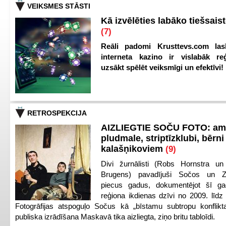
VEIKSMES STĀSTI
Kā izvēlēties labāko tiešsais
(7)
Reāli padomi Krusttevs.com lasī
interneta kazino ir vislabāk reģ
uzsākt spēlēt veiksmīgi un efektīvi!
RETROSPEKCIJA
AIZLIEGTIE SOČU FOTO: am
pludmale, striptīzklubi, bērni
kalašņikoviem
(9)
Divi žurnālisti (Robs Hornstra u
Brugens) pavadījuši Sočos un Z
piecus gadus, dokumentējot šī ga
reģiona ikdienas dzīvi no 2009. līd
Fotogrāfijas atspoguļo Sočus kā „bīstamu subtropu konflikt
publiska izrādīšana Maskavā tika aizliegta, ziņo britu tabloīdi.