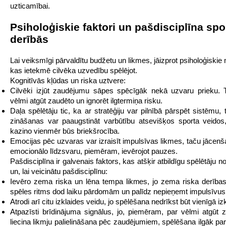
uzticamībai.
Psiholoģiskie faktori un pašdisciplīna spo
derībās
Lai veiksmīgi pārvaldītu budžetu un likmes, jāizprot psiholoģiski
kas ietekmē cilvēka uzvedību spēlējot.
Kognitīvās kļūdas un riska uztvere:
Cilvēki izjūt zaudējumu sāpes spēcīgāk nekā uzvaru prieku. 
vēlmi atgūt zaudēto un ignorēt ilgtermiņa risku.
Daļa spēlētāju tic, ka ar stratēģiju var pilnībā pārspēt sistēmu, 
zināšanas var paaugstināt varbūtību atsevišķos sporta veidos,
kazino vienmēr būs briekšrocība.
Emocijas pēc uzvaras var izraisīt impulsīvas likmes, taču jācenš
emocionālo līdzsvaru, piemēram, ievērojot pauzes.
Pašdisciplīna ir galvenais faktors, kas atšķir atbildīgu spēlētāju n
un, lai veicinātu pašdisciplīnu:
Ievēro zema riska un lēna tempa likmes, jo zema riska derība
spēles ritms dod laiku pārdomām un palīdz nepieņemt impulsīvu
Atrodi arī citu izklaides veidu, jo spēlēšana nedrīkst būt vienīgā iz
Atpazīsti brīdinājuma signālus, jo, piemēram, par vēlmi atgūt
liecina likmju palielināšana pēc zaudējumiem, spēlēšana ilgāk par