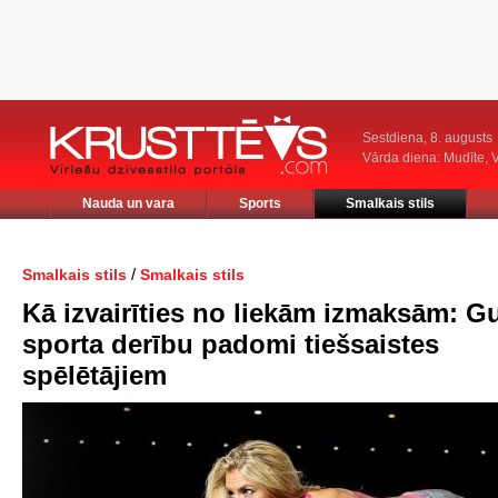
Sestdiena, 8. augusts
Vārda diena: Mudīte, V
Nauda un vara
Sports
Smalkais stils
/
Smalkais stils
Smalkais stils
Kā izvairīties no liekām izmaksām: G
sporta derību padomi tiešsaistes
spēlētājiem