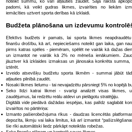
noteikt summu, ko vari atļauties zaudēt. Šajā rakstā apkopot
padomi, kā veikt gudras likmes, izvairīties no liekām i
iemācīties uztvert sporta derības kā izklaidi.
Budžeta plānošana un izdevumu kontrolē
Efektīvs budžets ir pamats, lai sporta likmes neapdraudētu
finanšu drošību, kā arī, nepieciešams noteikt gan laika, gan nau
pirms katras spēles - piemēram, spēlēt ne vairāk kā dažas di
un izmantot ne vairāk kā 2% no mēneša ienākumiem. Zau
jāuztver kā izklaides izmaksas un jānosaka konkrēta summa, 
iztērēt.
Izveido atsevišķu budžetu sporta likmēm - summai jābūt tāda
atļauties pilnībā zaudēt.
Nosaki likmes lielumu - tai nevajadzētu pārsniegt 5% no kopējā b
Seko līdzi katrai likmei - svarīgi analizēt visas likmes, 
zaudējumus, lai redzētu reālu atdevi un pielāgotu stratēģiju.
Digitālā vide piedāvā dažādas iespējas, kas palīdz saglabāt kontr
izvairītos no pārtēriņa:
Izmanto pašierobežojuma rīkus - daudzas licencētās platformas 
depozīta, likmju vai laika limitus, kā arī izmantot “pašizslēgšana
šie rīki automātiski liedz pārkāpt noteiktās robežas.
Seko finanšu plānam un kontrolē savas likmes.