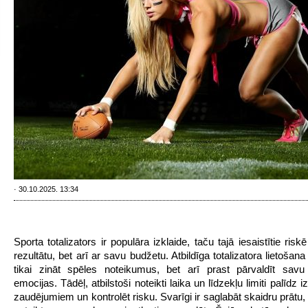
· 30.10.2025. 13:34
Sporta totalizators ir populāra izklaide, taču tajā iesaistītie riskē
rezultātu, bet arī ar savu budžetu. Atbildīga totalizatora lietoša
tikai zināt spēles noteikumus, bet arī prast pārvaldīt sav
emocijas. Tādēļ, atbilstoši noteikti laika un līdzekļu limiti palīdz iz
zaudējumiem un kontrolēt risku. Svarīgi ir saglabāt skaidru prātu,