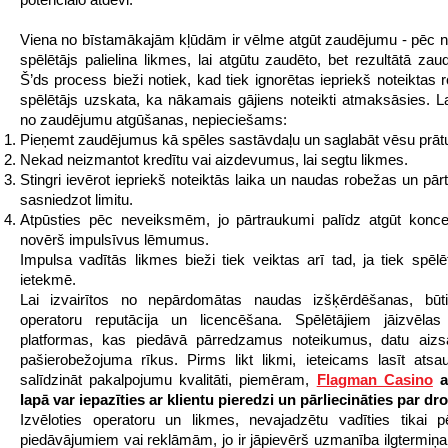
Viena no bīstamākajām kļūdām ir vēlme atgūt zaudējumu - pēc
spēlētājs palielina likmes, lai atgūtu zaudēto, bet rezultātā zau
Š’ds process bieži notiek, kad tiek ignorētas iepriekš noteiktas 
spēlētājs uzskata, ka nākamais gājiens noteikti atmaksāsies. Lai
no zaudējumu atgūšanas, nepieciešams:
Pieņemt zaudējumus kā spēles sastāvdaļu un saglabāt vēsu prāt
Nekad neizmantot kredītu vai aizdevumus, lai segtu likmes.
Stingri ievērot iepriekš noteiktās laika un naudas robežas un pārt
sasniedzot limitu.
Atpūsties pēc neveiksmēm, jo pārtraukumi palīdz atgūt konce
novērš impulsīvus lēmumus.
Impulsa vadītās likmes bieži tiek veiktas arī tad, ja tiek spēlē
ietekmē.
Lai izvairītos no nepārdomātas naudas izšķērdēšanas, būti
operatoru reputācija un licencēšana. Spēlētājiem jāizvēlas 
platformas, kas piedāvā pārredzamus noteikumus, datu aizs
pašierobežojuma rīkus. Pirms likt likmi, ieteicams lasīt at
salīdzināt pakalpojumu kvalitāti, piemēram,
Flagman Casino
a
lapā var iepazīties ar klientu pieredzi un pārliecināties par dr
Izvēloties operatoru un likmes, nevajadzētu vadīties tikai 
piedāvājumiem vai reklāmām, jo ir jāpievērš uzmanība ilgtermiņa 