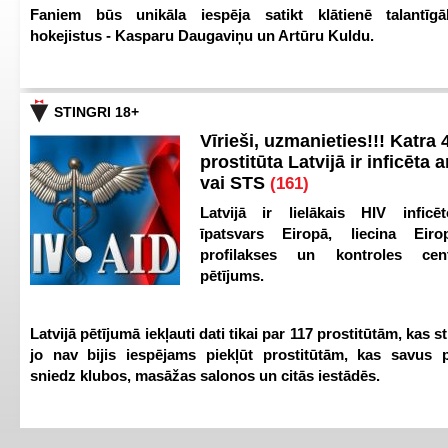
Faniem būs unikāla iespēja satikt klātienē talantīgā
hokejistus - Kasparu Daugaviņu un Artūru Kuldu.
STINGRI 18+
Vīrieši, uzmanieties!!! Katra 4
prostitūta Latvijā ir inficēta 
vai STS
(161)
Latvijā ir lielākais HIV inficēt
īpatsvars Eiropā, liecina Eir
profilakses un kontroles ce
pētījums.
Latvijā pētījumā iekļauti dati tikai par 117 prostitūtām, kas s
jo nav bijis iespējams piekļūt prostitūtām, kas savus 
sniedz klubos, masāžas salonos un citās iestādēs.