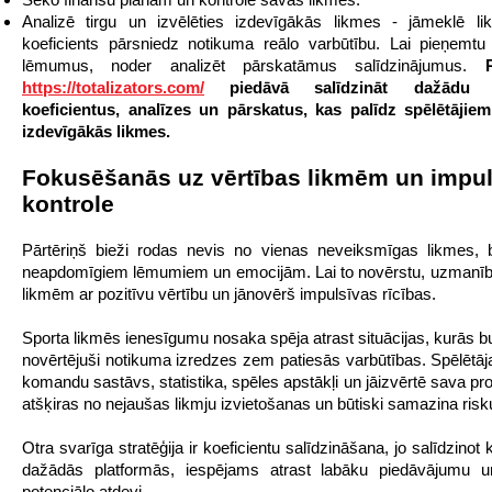
Analizē tirgu un izvēlēties izdevīgākās likmes - jāmeklē li
koeficients pārsniedz notikuma reālo varbūtību. Lai pieņemtu
lēmumus, noder analizēt pārskatāmus salīdzinājumus.
https://totalizators.com/
piedāvā salīdzināt dažādu o
koeficientus, analīzes un pārskatus, kas palīdz spēlētājiem
izdevīgākās likmes.
Fokusēšanās uz vērtības likmēm un impu
kontrole
Pārtēriņš bieži rodas nevis no vienas neveiksmīgas likmes, 
neapdomīgiem lēmumiem un emocijām. Lai to novērstu, uzmanīb
likmēm ar pozitīvu vērtību un jānovērš impulsīvas rīcības.
Sporta likmēs ienesīgumu nosaka spēja atrast situācijas, kurās bu
novērtējuši notikuma izredzes zem patiesās varbūtības. Spēlētāj
komandu sastāvs, statistika, spēles apstākļi un jāizvērtē sava pr
atšķiras no nejaušas likmju izvietošanas un būtiski samazina risk
Otra svarīga stratēģija ir koeficientu salīdzināšana, jo salīdzinot 
dažādās platformās, iespējams atrast labāku piedāvājumu un 
potenciālo atdevi.