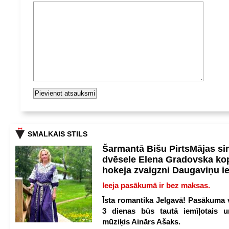
SMALKAIS STILS
Šarmantā Bišu PirtsMājas si
dvēsele Elena Gradovska ko
hokeja zvaigzni Daugaviņu i
Ieeja pasākumā ir bez maksas.
Īsta romantika Jelgavā! Pasākuma v
3 dienas būs tautā iemīļotais u
mūziķis Ainārs Ašaks.