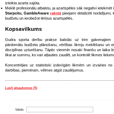
izteikta azarta sajūta.
Meklē profesionālu atbalstu, ja azartspēles sāk negatīvi ietekmēt 
Starpcitu, GambleAware
rakstā
pieejami detalizēti norādījumi, 
budžetu un ierobežot tēriņus azartspēlēs.
Kopsavilkums
Gudra sporta derību prakse balstās uz trim galvenajiem 
pārdomātu budžeta plānošanu, vērtības likmju meklēšanu un e
disciplīnas uzturēšanu. Tāpēc vienmēr nosaki finanšu un laika lim
tikai ar summu, ko vari atļauties zaudēt, un kontrolē likmes lielum
Koncentrējies uz statistiski izdevīgām likmēm un izvairies no
darbības, piemēram, vēlmes atgūt zaudējumus.
Lasīt atsauksmes (5)
Vārds: