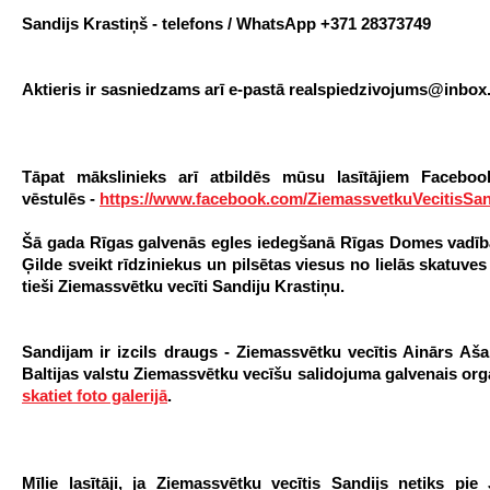
Sandijs Krastiņš - telefons /
WhatsApp
+371 28373749
Aktieris ir sasniedzams arī e-pastā realspiedzivojums@inbox.
Tāpat mākslinieks arī atbildēs mūsu lasītājiem Faceboo
vēstulēs -
https://www.facebook.com/ZiemassvetkuVecitisSan
Šā gada Rīgas galvenās egles iedegšanā Rīgas Domes vadī
Ģilde sveikt rīdziniekus un pilsētas viesus no lielās skatuves
tieši Ziemassvētku vecīti Sandiju Krastiņu.
Sandijam ir izcils draugs - Ziemassvētku vecītis Ainārs Aš
Baltijas valstu Ziemassvētku vecīšu salidojuma galvenais org
skatiet foto galerijā
.
Mīļie lasītāji, ja Ziemassvētku vecītis Sandijs netiks pie