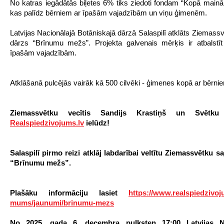
No katras iegādātās biļetes 6% tiks ziedoti fondam “Kopā mainā
kas palīdz bērniem ar īpašām vajadzībām un viņu ģimenēm.
Latvijas Nacionālajā Botāniskajā dārzā Salaspilī atklāts Ziemassv
dārzs “Brīnumu mežs”. Projekta galvenais mērķis ir atbalstī
īpašām vajadzībām.
Atklāšanā pulcējās vairāk kā 500 cilvēki - ģimenes kopā ar bērni
Ziemassvētku vecītis Sandijs Krastiņš un Svētku
Realspiedzivojums.lv
ielūdz!
Salaspilī pirmo reizi atklāj labdarībai veltītu Ziemassvētku s
“Brīnumu mežs”
.
Plašāku informāciju lasiet
https://www.realspiedzivoj
mums/jaunumi/brinumu-mezs
No 2025. gada 6. decembra pulksten 17:00 Latvijas Na