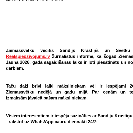
KRUSTTEVS.COM · 25.12.2025. 10:26
Ziemassvētku vecītis Sandijs Krastiņš un Svētku
Realspiedzivojums.lv
žurnālistus informē, ka šogad Ziema
Jaunā 2026. gada sagaidīšanas laiks ir ļoti piesātināts un n
darbiem.
Taču daži brīvi laiki māksliniekam vēl ir iespējami 2
Ziemassvētku nedēļā un gadu mijā. Par cenām un te
izmaksām jāvaicā pašam māksliniekam.
Visiem interesentiem ir iespēja sazināties ar Sandiju Krastiņu
- rakstot uz Whats/App cauru diennakti 24/7: