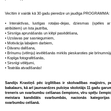
Vecītim ir vairāk kā 30 gadu pieredze un jaudīga PROGRAMMA:
• Interaktīvas, lustīgas rotaļas-dejas, dziesmas (spēles ar
atribūtiem) un īsta jautrība,
• Sirsnīga aprunāšanās un klēpī pasēdēšana,
• Uzslavas par sasniegumiem,
• Motivācija labajiem darbiem,
• Dāvanu dalīšana,
• Brīnumu (vēlmju) ievēlēšanās mirklis pieskaroties pie brīnumnūj
• Kopīga fotografēšanās,
• Sirsnīgi vēlējumi,
• Teatrāla atvadīšanās!
Sandijs Krastiņš pēc izglītības ir skolvadības maģistrs, p
bakalaurs, kā arī jaunsardzes pulciņa skolotājs 11 gadu garu
treneris un svarbumbu celšanas čempions, vīru spēļu čempio
meistara kandidāts svarbumbās, nacionās kategorijas 
svarbumbu celšanā.