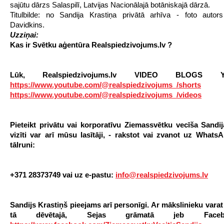
sajūtu dārzs Salaspilī, Latvijas Nacionālajā botāniskajā dārzā.
Titulbilde: no Sandija Krastiņa privātā arhīva - foto autor
Davidkins.
Uzziņai:
Kas ir Svētku aģentūra Realspiedzivojums.lv ?
Lūk, Realspiedzivojums.lv VIDEO BLOGS Y
https://www.youtube.com/@realspiedzivojums_/shorts
https://www.youtube.com/@realspiedzivojums_/videos
Pieteikt privātu vai korporatīvu Ziemassvētku vecīša
Sandij
vizīti
var arī mūsu lasītāji, - rakstot vai zvanot uz Whats
tālruni:
+371 28373749 vai uz e-pastu
:
info@realspiedzivojums.lv
Sandijs Krastiņš pieejams arī personīgi. Ar mākslinieku varat
tā dēvētajā, Sejas grāmatā jeb Face