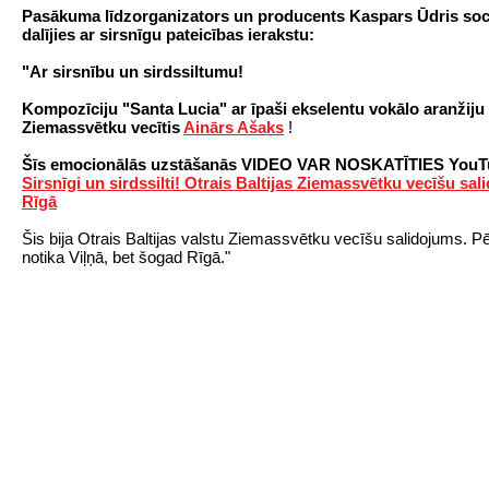
Pasākuma līdzorganizators un producents Kaspars Ūdris sociā
dalījies ar sirsnīgu pateicības ierakstu:
"Ar sirsnību un sirdssiltumu!
Kompozīciju "Santa Lucia" ar īpaši ekselentu vokālo aranžiju 
Ziemassvētku vecītis
Ainārs Ašaks
!
Šīs emocionālās uzstāšanās VIDEO VAR NOSKATĪTIES YouTu
Sirsnīgi un sirdssilti! Otrais Baltijas Ziemassvētku vecīšu sa
Rīgā
Šis bija Otrais Baltijas valstu Ziemassvētku vecīšu salidojums. P
notika Viļņā, bet šogad Rīgā."