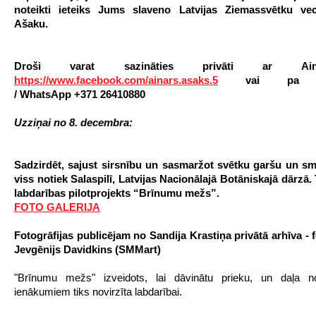
noteikti ieteiks Jums slaveno Latvijas Ziemassvētku vec
Ašaku.
Droši varat sazināties privāti ar A
https://www.facebook.com/ainars.asaks.5
vai p
/
WhatsApp
+371 26410880
Uzziņai no 8. decembra:
Sadzirdēt, sajust sirsnību un sasmaržot svētku garšu un sm
viss notiek Salaspilī, Latvijas Nacionālajā Botāniskajā dārzā. 
labdarības pilotprojekts “Brīnumu mežs”.
FOTO GALERIJA
Fotogrāfijas publicējam no Sandija Krastiņa privātā arhīva - 
Jevgēnijs Davidkins (SMMart)
"Brīnumu mežs" izveidots, lai dāvinātu prieku, un daļa n
ienākumiem tiks novirzīta labdarībai.