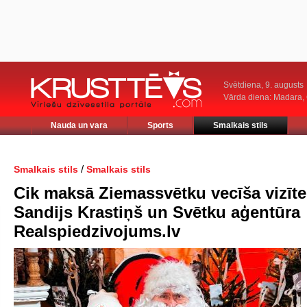
Svētdiena, 9. augusts
Vārda diena: Madara
Nauda un vara
Sports
Smalkais stils
/
Smalkais stils
Smalkais stils
Cik maksā Ziemassvētku vecīša vizīte
Sandijs Krastiņš un Svētku aģentūra
Realspiedzivojums.lv