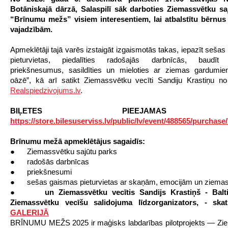
Botāniskajā dārzā, Salaspilī sāk darboties Ziemassvētku sa
“Brīnumu mežs” visiem interesentiem
, lai atbalstītu bērnu
vajadzībām.
Apmeklētāji tajā varēs izstaigāt izgaismotās takas, iepazīt sešas
pieturvietas, piedalīties radošajās darbnīcās, baudīt
priekšnesumus, sasildīties un mieloties ar ziemas gardumie
oāzē”, kā arī satikt Ziemassvētku vecīti Sandiju Krastiņu n
Realspiedzivojums.lv
.
BIĻETES PIEEJAMAS Š
https://store.bilesuserviss.lv/public/lv/event/488565/purchase
Brīnumu mežā apmeklētājus sagaidīs:
● Ziemassvētku sajūtu parks
● radošās darbnīcas
● priekšnesumi
● sešas gaismas pieturvietas ar skaņām, emocijām un ziemas
●
un Ziemassvētku vecītis Sandijs Krastiņš
- Balt
Ziemassvētku vecīšu salidojuma līdzorganizators, - ska
GALERIJĀ
BRĪNUMU MEŽS 2025 ir maģisks labdarības pilotprojekts — Zi