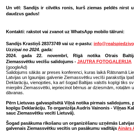
Un vēl:
Sandijs ir
cilvēks ronis, kurš ziemas peldēs nirst 
daudzus gadus!
Kontakti: rakstot vai zvanot uz WhatsApp mobilo tālruni:
Sandijs Krastiņš
28373749 vai uz e-pastu
:
info@realspiedzivo
Uzziņai no 2024. gada:
2
024. gada 22. novembrī, Rīgā notika Otrais Baltij
Ziemassvētku vecīšu salidojums -
JAUTRA FOTOGALERIJA
(googleAd)
Salidojums sākās ar preses konferenci, kuras laikā Rātsnamā Lie
Latvijas un Igaunijas galvenie Ziemassvētku vecīši parakstīja īpa
Deklarāciju, vienojoties, ka arī šogad Baltijas valstīs kopīgi tiks sv
mierpilni Ziemassvētki, iepriecinot bērnus ar dziesmām, rotaļām u
dāvanas.
Pērn Lietuvas galvaspilsētā Viļņā notika pirmais salidojums, 
kopīgu Deklarāciju. To organizēja Audris Vainonis - Viļņas Kal
sauc Ziemasvētku vecīti Lietuvā).
Šogad pasākuma rīkošanu un organizēšanu uzņēmās Latvijas
galvenais Ziemassvētku vecītis un pasākumu vadītājs
Ainārs 