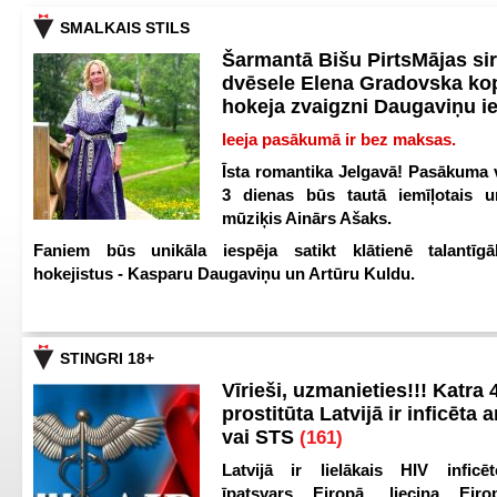
SMALKAIS STILS
Šarmantā Bišu PirtsMājas si
dvēsele Elena Gradovska ko
hokeja zvaigzni Daugaviņu i
Ieeja pasākumā ir bez maksas.
Īsta romantika Jelgavā! Pasākuma v
3 dienas būs tautā iemīļotais u
mūziķis Ainārs Ašaks.
Faniem būs unikāla iespēja satikt klātienē talantīgā
hokejistus - Kasparu Daugaviņu un Artūru Kuldu.
STINGRI 18+
Vīrieši, uzmanieties!!! Katra 4
prostitūta Latvijā ir inficēta 
vai STS
(161)
Latvijā ir lielākais HIV inficēt
īpatsvars Eiropā, liecina Eir