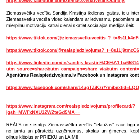
https://www.facebook.com/ZiemassvetkuVecitisSandijs
Ziemassvētku vecīša Sandija Krastiņa ikdienas gaitas, ielu inter
Ziemassvētku vecīša video kalendārs ar iedvesmu, padomiem un 
mierpilnu motivāciju katrai dienai skatiet sociālajos medijos šeit:
https://www.tiktok.com/@ziemassvetkuvecitis_?_t=8s1Lk4d
https://www.tiktok.com/@realspiedzivojums?_t=8s1Lj9tmcC
https://www.linkedin.com/in/sandijs-krastin%C5%A1-ba6581
utm_source=share&utm_campaign=share_via&utm_content=
Aģentūras Realspiedzivojums.lv Facebook un Instagram kont
https://www.facebook.com/share/14ugTZiKzr/?mibextid=LQ
https://www.instagram.com/realspiedzivojums/profilecard/?
igsh=MWFxNXU3ZWZteGd5MA==
REĀLS un sirsnīgs Ziemassvētku vecītis "ielaužas" caur logu v
no jumta un pārsteidz uzņēmumus, skolas un ģimenes, kopā
pilnus klēpjus ar PRIEKU un LAIMI!