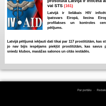
prostitūta Latvijā ir inficēta 
vai STS
(161)
Latvijā ir lielākais HIV inficēt
īpatsvars Eiropā, liecina Eir
profilakses un kontroles ce
pētījums.
Latvijā pētījumā iekļauti dati tikai par 117 prostitūtām, kas s
jo nav bijis iespējams piekļūt prostitūtām, kas savus 
sniedz klubos, masāžas salonos un citās iestādēs.
Par portālu
·
Redakc