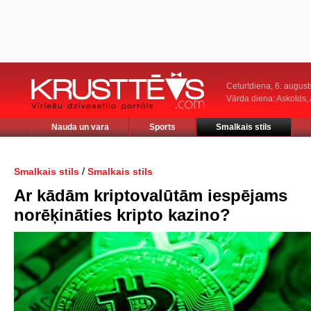
Ceturtdiena, 6. august
Vārda diena: Askolds,
Nauda un vara
Sports
Smalkais stils
/
Smalkais stils
Smalkais stils
Ar kādām kriptovalūtām iespējams
norēķināties kripto kazino?