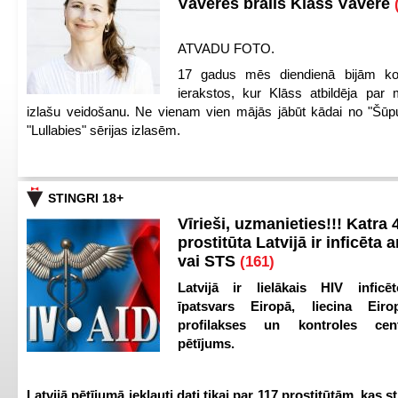
Vāveres brālis Klāss Vāvere
ATVADU FOTO.
17 gadus mēs diendienā bijām ko
ierakstos, kur Klāss atbildēja par 
izlašu veidošanu. Ne vienam vien mājās jābūt kādai no "Šūp
"Lullabies" sērijas izlasēm.
STINGRI 18+
Vīrieši, uzmanieties!!! Katra 4
prostitūta Latvijā ir inficēta 
vai STS
(161)
Latvijā ir lielākais HIV inficēt
īpatsvars Eiropā, liecina Eir
profilakses un kontroles ce
pētījums.
Latvijā pētījumā iekļauti dati tikai par 117 prostitūtām, kas s