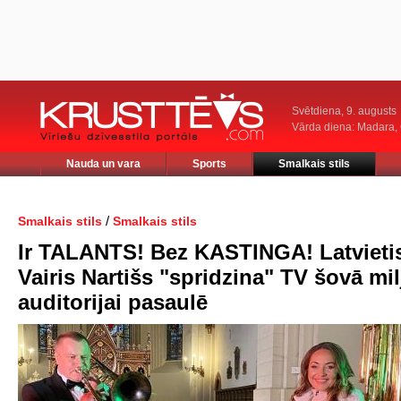
Svētdiena, 9. augusts
Vārda diena: Madara
Nauda un vara
Sports
Smalkais stils
/
Smalkais stils
Smalkais stils
Ir TALANTS! Bez KASTINGA! Latvieti
Vairis Nartišs "spridzina" TV šovā mi
auditorijai pasaulē