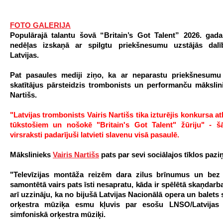
FOTO GALERIJA
Populārajā talantu šovā “Britain’s Got Talent” 2026. gada
nedēļas izskaņā ar spilgtu priekšnesumu uzstājās dalī
Latvijas.
Pat pasaules mediji ziņo, ka ar neparastu priekšnesumu
skatītājus pārsteidzis trombonists un performanču mākslini
Nartišs.
"Latvijas trombonists Vairis Nartišs tika izturējis konkursa at
tūkstošiem un nošokē "Britain's Got Talent" žūriju" - š
virsraksti padarījuši latvieti slavenu visā pasaulē.
Mākslinieks
Vairis Nartišs
pats par sevi sociālajos tīklos pazi
"Televīzijas montāža reizēm dara zilus brīnumus un bez
samontētā vairs pats īsti nesapratu, kāda ir spēlētā skaņdarb
arī uzzināju, ka no bijušā Latvijas Nacionālā opera un balets
orķestra mūziķa esmu kļuvis par esošu LNSO/Latvijas 
simfoniskā orķestra mūziķi.