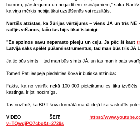
humoru, pārsteigumu un negaidītiem risinājumiem," saka Nartišs
ka viņa mērķis nebija tikai uzstāšanās vai rezultāts.
Nartišs atzīstas, ka žūrijas vērtējums – viens JĀ un trīs NĒ 
radījis vilšanos, taču tas bijis tikai īslaicīgi:
"Es apzinos savu neparasto pieeju un ceļu. Ja pēc šī kaut
t
Latvijā sāks spēlēt pūšaminstrumentus, tad man būs trīs JĀ L
Ja tie būs simts – tad man būs simts JĀ, un tas man ir pats svarī
Tomēr! Pati iespēja piedalīties šovā ir būtiska atzinība:
Fakts, ka no vairāk nekā 100 000 pieteikumu es tiku izvēlēts 
kastinga, ir ļoti nozīmīgs.
Tas nozīmē, ka BGT šova formātā manā idejā tika saskatīts poten
VIDEO ŠEIT:
https://www.youtube.
v=TQwdjPO7cbo&t=2729s