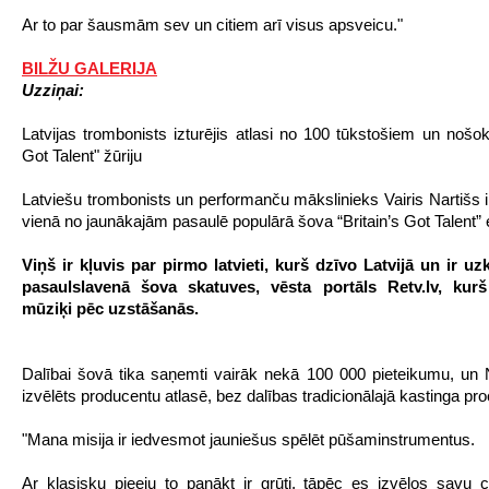
Ar to par šausmām sev un citiem arī visus apsveicu."
BILŽU GALERIJA
Uzziņai:
Latvijas trombonists izturējis atlasi no 100 tūkstošiem un nošokē
Got Talent" žūriju
Latviešu trombonists un performanču mākslinieks Vairis Nartišs ir
vienā no jaunākajām pasaulē populārā šova “Britain’s Got Talent
Viņš ir kļuvis par pirmo latvieti, kurš dzīvo Latvijā un ir uz
pasaulslavenā šova skatuves, vēsta portāls Retv.lv, kurš 
mūziķi pēc uzstāšanās.
Dalībai šovā tika saņemti vairāk nekā 100 000 pieteikumu, un N
izvēlēts producentu atlasē, bez dalības tradicionālajā kastinga pr
"Mana misija ir iedvesmot jauniešus spēlēt pūšaminstrumentus.
Ar klasisku pieeju to panākt ir grūti, tāpēc es izvēlos savu 