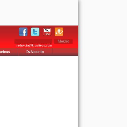
redakcija@krusttevs.com
snīcas
Dzīvesstils