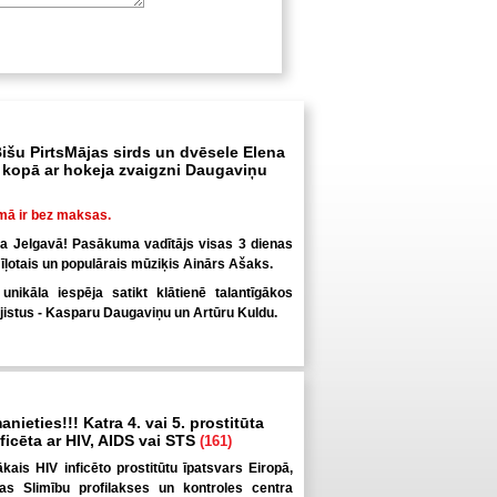
išu PirtsMājas sirds un dvēsele Elena
kopā ar hokeja zvaigzni Daugaviņu
mā ir bez maksas.
ka Jelgavā! Pasākuma vadītājs visas 3 dienas
īļotais un populārais mūziķis Ainārs Ašaks.
nikāla iespēja satikt klātienē talantīgākos
jistus - Kasparu Daugaviņu un Artūru Kuldu.
anieties!!! Katra 4. vai 5. prostitūta
inficēta ar HIV, AIDS vai STS
(161)
elākais HIV inficēto prostitūtu īpatsvars Eiropā,
pas Slimību profilakses un kontroles centra