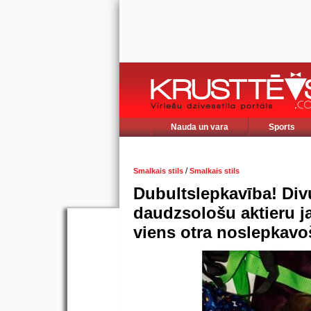
Nauda un vara
Sports
/
Smalkais stils
Smalkais stils
Dubultslepkavība! Div
daudzsološu aktieru j
viens otra noslepkav