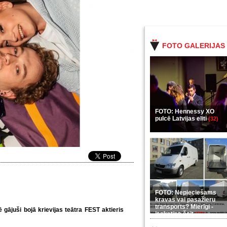
FOTO GALERIJAS
FOTO: Hennessy XO
pulcē Latvijas eliti
(32)
FOTO: Nepieciešams
kravas vai pasažieru
transports? Mierīgi -
gājuši bojā krievijas teātra FEST aktieris
ieskaties šeit
(35)