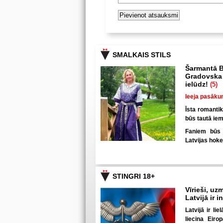
SMALKAIS STILS
Šarmantā B
Gradovska 
ielūdz!
(5)
Ieeja pasāku
Īsta romanti
būs tautā iem
Faniem būs u
Latvijas hoke
STINGRI 18+
Vīrieši, uzm
Latvijā ir 
Latvijā ir li
liecina Eiro