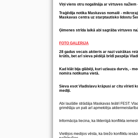
Viņi viens otru nogalināja ar virtuves nažiem 
Traģēdija notika Maskavas nomalē - mikroraj
Maskavas centra uz starptautisko lidostu Še
Ģimenes strīda laikā abi sagrāba virtuves n
FOTO GALERIJA
28 gadus vecais aktieris ar nazi vairākas rei
krūtīs, bet arī sieva pēdējā brīdī paspēja
Vlad
Kad klāt bija glābēji, kuri uzlauza durvis, - m
nomira notikuma vietā.
Sieva esot Vladislavu krāpusi ar citu vīrieti 
mediji.
Abi laulātie strādāja Maskavas teātrī FEST: Vladi
grimētāja un pati arī apmeklēja aktiermeistarības 
Informācija liecina, ka liktenīgā konflikta iemesl
Vietējos medijos vēsta, ka biežo konfliktu iesācēj