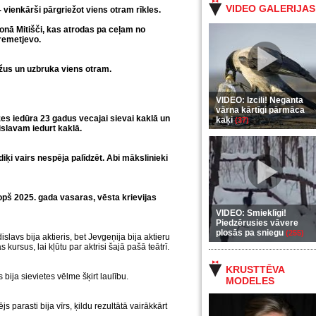
VIDEO GALERIJAS
- vienkārši pārgriežot viens otram rīkles.
onā Mitišči, kas atrodas pa ceļam no
remetjevo.
ažus un uzbruka viens otram.
VIDEO: Izcili! Neganta
vārna kārtīgi pārmāca
zes iedūra 23 gadus vecajai sievai kaklā un
kaķi
(37)
islav
am iedurt kaklā.
ediķi vairs nespēja palīdzēt. Abi mākslinieki
kopš 2025. gada vasaras, vēsta krievijas
VIDEO: Smieklīgi!
Piedzērusies vāvere
plosās pa sniegu
(255)
slavs bija aktieris, bet Jevgeņija bija aktieru
kursus, lai kļūtu par aktrisi šajā pašā teātrī.
KRUSTTĒVA
s bija sievietes vēlme šķirt laulību.
MODELES
s parasti bija vīrs, ķildu rezultātā vairākkārt