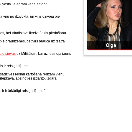
as, vēsta Telegram kanāls Shot.
a vīru no dzīvokļa, un viņš dzīvoja pie
nos, bet Vladislavs ikreiz lūdzis piedošanu.
ie draudzenes, bet vīrs brauca uz teātra
Olga
.
pie sievas
uz Mitiščiem, kur uzliesmoja jauns
is ir rets gadījums:
ti sadzīves rēķinu kārtošanā redzam vienu
lepkava, apzinoties izdarīto, izdara
ir ir ārkārtīgi rets gadījums."