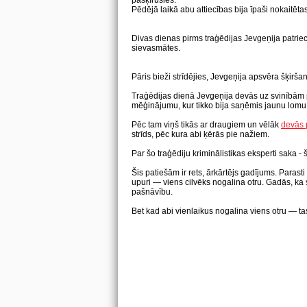
pašķīrušies.
Pēdējā laikā abu attiecības bija īpaši nokaitēt
Divas dienas pirms traģēdijas Jevgeņija patriec
sievasmātes.
Pāris bieži strīdējies, Jevgeņija apsvēra šķirša
Traģēdijas dienā Jevgeņija devās uz svinībām p
mēģinājumu, kur tikko bija saņēmis jaunu lomu
Pēc tam viņš tikās ar draugiem un vēlāk
devās 
strīds, pēc kura abi ķērās pie nažiem.
Par šo traģēdiju kriminālistikas eksperti saka - š
Šis patiešām ir rets, ārkārtējs gadījums. Paras
upuri — viens cilvēks nogalina otru. Gadās, ka s
pašnāvību.
Bet kad abi vienlaikus nogalina viens otru — tas 