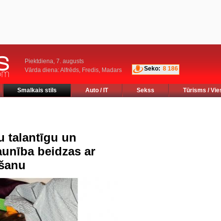
Piektdiena, 7. augusts
Seko:
8 186
Vārda diena: Alfrēds, Fredis, Madars
Smalkais stils
Auto / IT
Sekss
Tūrisms / Vie
u talantīgu un
aunība beidzas ar
ošanu