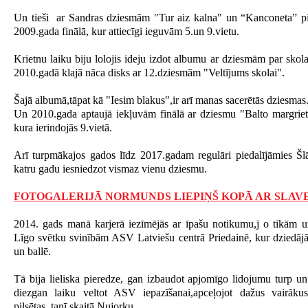
Un tieši ar Sandras dziesmām "Tur aiz kalna" un “Kanconeta” pi
2009.gada finālā, kur attiecīgi ieguvām 5.un 9.vietu.
Krietnu laiku biju lolojis ideju izdot albumu ar dziesmām par sko
2010.gadā klajā nāca disks ar 12.dziesmām "Veltījums skolai".
Šajā albumā,tāpat kā "Iesim blakus",ir arī manas sacerētās dziesmas
Un 2010.gada aptaujā iekļuvām finālā ar dziesmu "Balto margrieti
kura ierindojās 9.vietā.
Arī turpmākajos gados līdz 2017.gadam regulāri piedalījāmies Šlā
katru gadu iesniedzot vismaz vienu dziesmu.
FOTOGALERIJĀ NORMUNDS LIEPIŅŠ KOPĀ AR SLAV
2014. gads manā karjerā iezīmējās ar īpašu notikumu,j o tikām uz
Līgo svētku svinībām ASV Latviešu centrā Priedainē, kur dziedāj
un ballē.
Tā bija lieliska pieredze, gan izbaudot apjomīgo lidojumu turp un
diezgan laiku veltot ASV iepazīšanai,apceļojot dažus vairāku
pilsētas, tanī skaitā Ņujorku.