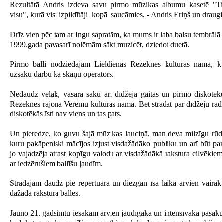
Rezultātā Andris izdeva savu pirmo mūzikas albumu kasetē "Ti
visu", kurā visi izpildītāji kopā saucāmies, - Andris Eriņš un draugi
Drīz vien pēc tam ar Ingu sapratām, ka mums ir laba balsu tembrālā
1999.gada pavasarī nolēmām sākt muzicēt, dziedot duetā.
Pirmo balli nodziedājām Lieldienās Rēzeknes kultūras namā, ku
uzsāku darbu kā skaņu operators.
Nedaudz vēlāk, vasarā sāku arī dīdžeja gaitas un pirmo diskotēk
Rēzeknes rajona Verēmu kultūras namā. Bet strādāt par dīdžeju rad
diskotēkās īsti nav viens un tas pats.
Un pieredze, ko guvu šajā mūzikas lauciņā, man deva milzīgu rūd
kuru pakāpeniski mācījos izjust visdažādāko publiku un arī būt pa
jo vajadzēja atrast kopīgu valodu ar visdažādākā rakstura cilvēkiem,
ar iedzērušiem ballīšu ļaudīm.
Strādājām daudz pie repertuāra un diezgan īsā laikā arvien vairā
dažāda rakstura ballēs.
Jauno 21. gadsimtu iesākām arvien jaudīgākā un intensīvākā pasāk