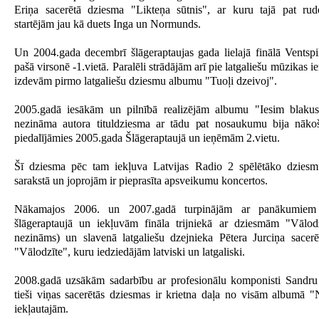
Eriņa sacerētā dziesma "Likteņa sūtnis", ar kuru tajā pat rud
startējām jau kā duets Inga un Normunds.
Un 2004.gada decembrī šlāgeraptaujas gada lielajā finālā Ventspi
pašā virsonē -1.vietā. Paralēli strādājām arī pie latgaliešu mūzikas i
izdevām pirmo latgaliešu dziesmu albumu "Tuoļi dzeivoj".
2005.gadā iesākām un pilnībā realizējām albumu "Iesim blaku
nezināma autora tituldziesma ar tādu pat nosaukumu bija nāko
piedalījāmies 2005.gada Šlāgeraptaujā un ieņēmām 2.vietu.
Šī dziesma pēc tam iekļuva Latvijas Radio 2 spēlētāko dzies
sarakstā un joprojām ir pieprasīta apsveikumu koncertos.
Nākamajos 2006. un 2007.gadā turpinājām ar panākumiem p
šlāgeraptaujā un iekļuvām fināla trijniekā ar dziesmām "Vālod
nezināms) un slavenā latgaliešu dzejnieka Pētera Jurciņa sacer
"Vālodzīte", kuru iedziedājām latviski un latgaliski.
2008.gadā uzsākām sadarbību ar profesionālu komponisti Sandru
tieši viņas sacerētās dziesmas ir krietna daļa no visām albumā 
iekļautajām.