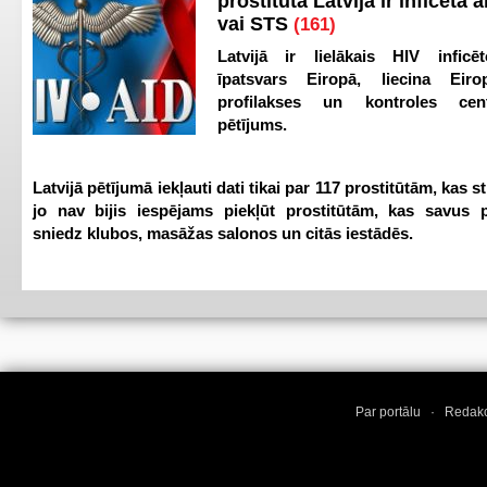
prostitūta Latvijā ir inficēta 
vai STS
(161)
Latvijā ir lielākais HIV inficēt
īpatsvars Eiropā, liecina Eir
profilakses un kontroles ce
pētījums.
Latvijā pētījumā iekļauti dati tikai par 117 prostitūtām, kas s
jo nav bijis iespējams piekļūt prostitūtām, kas savus 
sniedz klubos, masāžas salonos un citās iestādēs.
Par portālu
·
Redakc