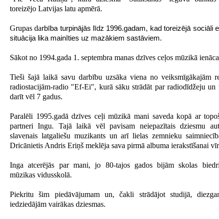
toreizējo Latvijas latu apmērā.
Grupas da
rbība turpinājās līdz 1996.gadam, kad toreizējā sociāli
situācija lika mainīties uz mazākiem sastāviem.
Sākot no 1994.gada 1. septembra manas dzīves ceļos mūzikā ienāca
Tieši šajā laikā savu darbību uzsāka viena no veiksmīgākajām r
radiostacijām-radio "Ef-Ei", kurā sāku strādāt par radiodīdžeju un 
darīt vēl 7 gadus.
Paralēli 1995.gadā dzīves ceļi mūzikā mani saveda kopā ar topo
partneri Ingu. Tajā laikā vēl pavisam neiepazītais dziesmu aut
slavenais latgaliešu muzikants un arī lielas zemnieku saimniecība
Dricānietis Andris Eriņš meklēja sava pirmā albuma ierakstīšanai vīr
Inga atcerējās par mani, jo 80-tajos gados bijām skolas bied
mūzikas vidusskolā.
Piekritu šim piedāvājumam un, čakli strādājot studijā, diezga
iedziedājām vairākas dziesmas.