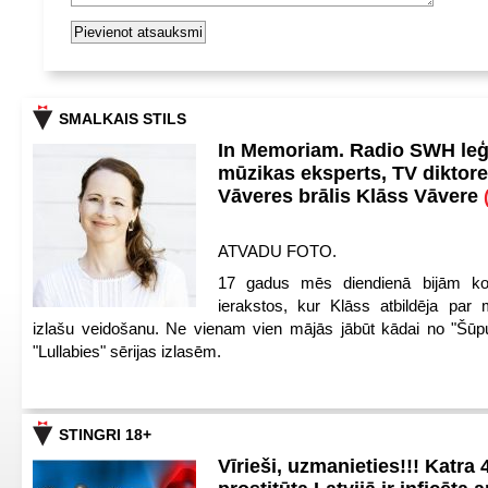
SMALKAIS STILS
In Memoriam. Radio SWH le
mūzikas eksperts, TV diktore
Vāveres brālis Klāss Vāvere
ATVADU FOTO.
17 gadus mēs diendienā bijām ko
ierakstos, kur Klāss atbildēja par 
izlašu veidošanu. Ne vienam vien mājās jābūt kādai no "Šūp
"Lullabies" sērijas izlasēm.
STINGRI 18+
Vīrieši, uzmanieties!!! Katra 4