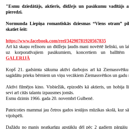
"Esmu dziedātājs, aktieris, dīdžejs un pasākumu vadītājs 
pieredzi.
Normunda Liepiņa romantiskās dziesmas “Viens otram”
pi
skatiet šeit:
https://www.facebook.com/reel/34290781920567835
Arī kā skaņu režisoru un dīdžeju ļaudis mani novērtē lieliski, un la
uz korporatīvajiem pasākumiem, koncertiem un ballītē
GALERIJĀ
Kopš 21. gadsimta sākuma aktīvi darbojos arī kā Ziemassvētku v
sagādātu prieku bērniem un viņu vecākiem Ziemassvētkos un gadu 
Aktīvi filmējos kino. Visbiežāk, epizodēs kā aktieris, un hobija lī
sevi arī citās talantu izpausmes jomās.
Esmu dzimis 1966. gada 20. novembrī Gulbenē.
Pateicoties mammai jau četros gados iestājos mūzikas skolā, kur s
vijolspēli.
Dažādu no manis neatkarīgu apstākļu dēļ pēc 2 gadiem pārgāj