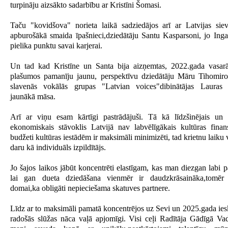
turpināju aizsākto sadarbību ar Kristīni Šomasi.
Taču "kovidšova" norieta laikā sadziedājos arī ar Latvijas siev
apburošākā smaida īpašnieci,dziedātāju Santu Kasparsoni, jo Ing
pielika punktu savai karjerai.
Un tad kad Kristīne un Santa bija aizņemtas, 2022.gada vasa
plašumos pamanīju jaunu, perspektīvu dziedātāju Māru Tihomiro
slavenās vokālās grupas "Latvian voices"dibinātājas Lauras 
jaunākā māsa.
Arī ar viņu esam kārtīgi pastrādājuši. Tā kā līdzšinējais un p
ekonomiskais stāvoklis Latvijā nav labvēlīgākais kultūras finan
budžeti kultūras iestādēm ir maksimāli minimizēti, tad krietnu laiku
daru kā individuāls izpildītājs.
Jo šajos laikos jābūt koncentrēti elastīgam, kas man diezgan labi
lai gan dueta dziedāšana vienmēr ir daudzkrāsaināka,tomēr 
domai,ka obligāti nepieciešama skatuves partnere.
Līdz ar to maksimāli pamatā koncentrējos uz Sevi un 2025.gada ie
radošās slūžas nāca vaļā apjomīgi. Visi ceļi Radītāja Gādīgā Va