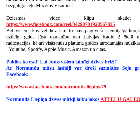
bezgalīgo ceļu Mūzikas Visumos!
Dziesmas video klipu skatiet 
https://www.facebook.com/reel/34290781920567835
Bet visiem, kas vēl līdz šim to nav paguvuši īstenot,atgādinu,
uzticīgi gaida jūsu uzmanību gan Latvijas Radio 2 ēterā un
radiostacijās, kā arī visās mūsu platuma grādos atrodamajās mūzika
- Youtube, Spotify, Apple Music, Amazon un citās.
Paldies ka esat! Lai Jums visiem laimīgi dzīves brīži!"
Ar Normundu mūsu lasītāji var droši sazināties Seju g
Facebook:
https://www.facebook.com/normunds.liepins.79
Normunda Liepiņa dzīves mirkļi laiku lokos
ATTĒLU GALER