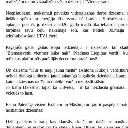
realizējām manu vizualizēto stāstu dziesmai "Viens otram".
Neapšaubāmi, maksimāli paveikts videogleznas darbs dziesmai i
lielāku spēku un enerģiju tās rezonansē Latvijas Sirdsdziesmas
aptaujas posmā, jo dziesma 2026. gada martā tika iebalsota pirma
turpinās savu ceļu nākamajā solī, kas notiek 30.maijā p
telefonbalsošanā LTV1 ēterā.
Pagājušā gada gaitās kopā iedziedāju 7 dziesmas, tai skai
"Ziemassvētki vienmēr laikā nāk" (Nadīnas Liepiņas vārdi), 
mūzikas platformās parādījās decembra otrajā pusē.
Un dziesma "Kur tu augi jauna meita" (Antona Kūkoja vārdi)kurā
nelielā dialogā apliecina jaunā,talantīgā latgaliešu dziedātāja Laura
katras dziesmas radīšanu noteikti varētu uzrakstīt stāstu.
Jo katra Dziesma, tāpat kā Cilvēks, - ir kā neizlasīta grāmata. A
vēlēties to lasīt.
Esmu Pateicīgs visiem Brāļiem un Māsām,kuri jau ir paspējuši nokl
noskatīties dziesmas!
Dziļi pateicos katram, kas klausās, skatās un dalās ar manā
dimantiem un nodod tās kā stafeti Viens Otram, lai dziesmas tur