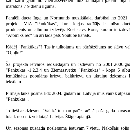
kad katru gadu no Ziemassvētkiem līdz Jaunajam gadam bija n
maratons 7-9 dienu ilgumā.
Paralēli dueta Inga un Normunds muzikālajai darbībai no 2021.
projekts VIA "Pankūkas", kura idejas radītājs ir mūsu due
producents un albumu izdevējs Rostislavs Rons, kuram ir izdev
"Atomiks rec" un arī tāds pats Youtube kanāls.
Kādēļ "Pankūkas"? Tas ir tulkojums un pārfrāzējums no slāvu va
"O,bļin!".
Šā projekta ietvaros iedziedājām un izdevām no 2001-2006.ga
"Pankūkas"-1,2,3,4 un Ziemassvētku "Pankūkas" - kopā 5 albu
iemūžinātas populāras krievu, baltkrievu un ukraiņu dziesmas l
tekstiem.
Pirmajā laika posmā līdz 2004. gadam arī Latvijā mūs vairāk atpaz
"Pankūkas".
Jo tieši ar dziesmu "Vai kā tu man patīc" arī tā paša gada pavasa
tolaik nesen izveidotajā Latvijas Šlāgeraptaujā.
Un sezonas pusgada noslēgumā ieguvām 7.vietu. Nākošais solis