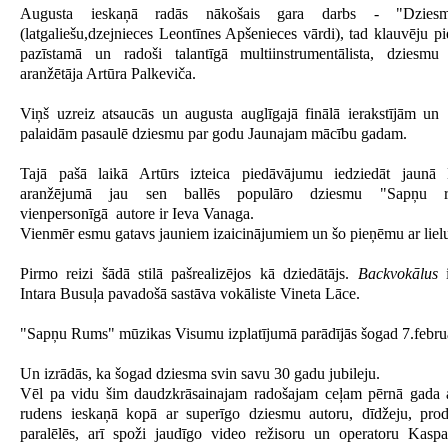
Augusta ieskaņā radās nākošais gara darbs - "Dziesm
(latgaliešu,dzejnieces Leontīnes Apšenieces vārdi), tad klauvēju 
pazīstamā un radoši talantīgā multiinstrumentālista, dziesm
aranžētāja Artūra Palkeviča.
Viņš uzreiz atsaucās un augusta auglīgajā finālā ierakstījām un 
palaidām pasaulē dziesmu par godu Jaunajam mācību gadam.
Tajā pašā laikā Artūrs izteica piedāvājumu iedziedāt jaunā
aranžējumā jau sen ballēs populāro dziesmu "Sapņu ru
vienpersonīgā autore ir Ieva Vanaga.
Vienmēr esmu gatavs jauniem izaicinājumiem un šo pieņēmu ar liel
Pirmo reizi šādā stilā pašrealizējos kā dziedātājs.
Backvokālus
Intara Busuļa pavadošā sastāva vokāliste Vineta Lāce.
"Sapņu Rums" mūzikas Visumu izplatījumā parādījās šogad 7.febru
Un izrādās, ka šogad dziesma svin savu 30 gadu jubileju.
Vēl pa vidu šim daudzkrāsainajam radošajam ceļam pērnā gada 
rudens ieskaņā kopā ar superīgo dziesmu autoru, dīdžeju, pro
paralēlēs, arī spoži jaudīgo video režisoru un operatoru Kasp