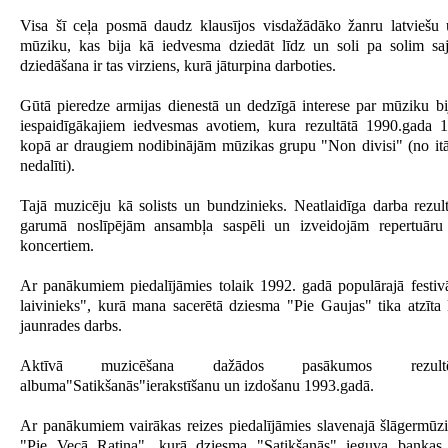
Visa šī ceļa posmā daudz klausījos visdažādāko žanru latviešu
mūziku, kas bija kā iedvesma dziedāt līdz un soli pa solim saj
dziedāšana ir tas virziens, kurā jāturpina darboties.
Gūtā pieredze armijas dienestā un dedzīgā interese par mūziku bi
iespaidīgākajiem iedvesmas avotiem, kura rezultātā 1990.gada 
kopā ar draugiem nodibinājām mūzikas grupu "Non divisi" (no itā
nedalīti).
Tajā muzicēju kā solists un bundzinieks. Neatlaidīga darba rezul
garumā noslīpējām ansambļa saspēli un izveidojām repertuāru
koncertiem.
Ar panākumiem piedalījāmies tolaik 1992. gadā populārajā festiv
laivinieks", kurā mana sacerētā dziesma "Pie Gaujas" tika atzīta 
jaunrades darbs.
Aktīvā muzicēšana dažādos pasākumos rezul
albuma"Satikšanās"ierakstīšanu un izdošanu 1993.gadā.
Ar panākumiem vairākas reizes piedalījāmies slavenajā šlāgermūzi
"Pie Vecā Ratiņa", kurā dziesma "Satikšanās" ieguva bankas