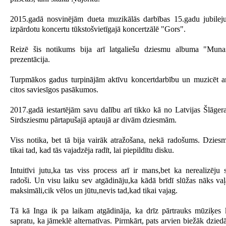
2015.gadā nosvinējām dueta muzikālās darbības 15.gadu jubileju
izpārdotu koncertu tūkstošvietīgajā koncertzālē "Gors".
Reizē šis notikums bija arī latgaliešu dziesmu albuma "Muna
prezentācija.
Turpmākos gadus turpinājām aktīvu koncertdarbību un muzicēt ar
citos saviesīgos pasākumos.
2017.gadā iestartējām savu dalību arī tikko kā no Latvijas Šlāger
Sirdsziesmu pārtapušajā aptaujā ar divām dziesmām.
Viss notika, bet tā bija vairāk atražošana, nekā radošums. Dziesm
tikai tad, kad tās vajadzēja radīt, lai piepildītu disku.
Intuitīvi jutu,ka tas viss process arī ir mans,bet ka nerealizēju 
radoši. Un visu laiku sev atgādināju,ka kādā brīdī slūžas nāks va
maksimāli,cik vēlos un jūtu,nevis tad,kad tikai vajag.
Tā kā Inga ik pa laikam atgādināja, ka drīz pārtrauks mūziķes k
sapratu, ka jāmeklē alternatīvas. Pirmkārt, pats arvien biežāk dzied