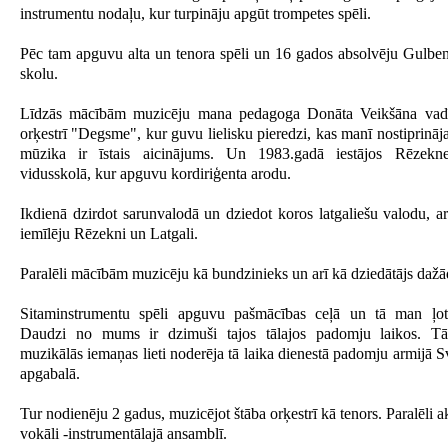
instrumentu nodaļu, kur turpināju apgūt trompetes spēli.
Pēc tam apguvu alta un tenora spēli un 16 gados absolvēju Gulbe
skolu.
Līdzās mācībām muzicēju mana pedagoga Donāta Veikšāna vadīt
orķestrī "Degsme", kur guvu lielisku pieredzi, kas manī nostiprināj
mūzika ir īstais aicinājums. Un 1983.gadā iestājos Rēzekn
vidusskolā, kur apguvu kordiriģenta arodu.
Ikdienā dzirdot sarunvalodā un dziedot koros latgaliešu valodu, a
iemīlēju Rēzekni un Latgali.
Paralēli mācībām muzicēju kā bundzinieks un arī kā dziedātājs dažā
Sitaminstrumentu spēli apguvu pašmācības ceļā un tā man ļoti
Daudzi no mums ir dzimuši tajos tālajos padomju laikos. T
muzikālās iemaņas lieti noderēja tā laika dienestā padomju armijā 
apgabalā.
Tur nodienēju 2 gadus, muzicējot štāba orķestrī kā tenors. Paralēli ak
vokāli -instrumentālajā ansamblī.