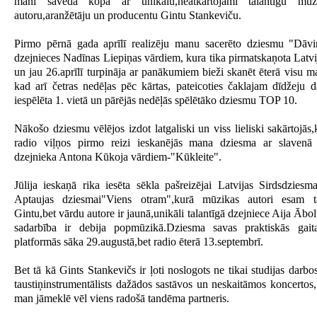
mani saveda kopā ar unikālu,neatkārtojami talantīgu mūzi
autoru,aranžētāju un producentu Gintu Stankeviču.
Pirmo pērnā gada aprīlī realizēju manu sacerēto dziesmu "Dāv
dzejnieces Nadīnas Liepiņas vārdiem, kura tika pirmatskaņota Latv
un jau 26.aprīlī turpināja ar panākumiem bieži skanēt ēterā visu m
kad arī četras nedēļas pēc kārtas, pateicoties čaklajam dīdžeju d
iespēlēta 1. vietā un pārējās nedēļās spēlētāko dziesmu TOP 10.
Nākošo dziesmu vēlējos izdot latgaliski un viss lieliski sakārtojās,
radio viļņos pirmo reizi ieskanējās mana dziesma ar slavenā
dzejnieka Antona Kūkoja vārdiem-"Kūkleite".
Jūlija ieskaņā rika iesēta sēkla pašreizējai Latvijas Sirdsdziesm
Aptaujas dziesmai"Viens otram",kurā mūzikas autori esam 
Gintu,bet vārdu autore ir jaunā,unikāli talantīgā dzejniece Aija Ābolt
sadarbība ir debija popmūzikā.Dziesma savas praktiskās gait
platformās sāka 29.augustā,bet radio ēterā 13.septembrī.
Bet tā kā Gints Stankevičs ir ļoti noslogots ne tikai studijas darbos
taustiņinstrumentālists dažādos sastāvos un neskaitāmos koncertos,
man jāmeklē vēl viens radošā tandēma partneris.