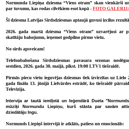
Normunda Liepiņa dziesma “Viens otram” skan vienkārši un 
par tuvumu, kas rodas cilvēkiem esot kopā -
FOTO GALERIJ
Šī dziesma Latvijas Sirdsdziesmas aptaujā guvusi izcilus rezult
2026. gada martā
dziesma “Viens otram” uzvarējusi ar pā
skatītāju balsojumu, ieņemot godpilno pirmo vietu.
No sirds apsveicam!
Telefonbalsošana Sirdsdziesmas pavasara sezonas noslēg
sestdien, 2026. gada 30. maijā, plkst. 19:00 LTV1 tiešraidē.
Pirmās piecu vietu ieguvējas dziesmas tiek izvirzītas uz Lielo 
gada finālu 13. jūnijā Lielvārdes estrādē, ko tiešraidē pārraid
Televīzija.
Intervija ar tautā iemīļotā un leģendārā Dueta "Normund
mūziķi Normundu Liepiņu, kurš stāsta par savām atti
dziedātāju Ingu.
Normunds Liepiņš intervijā ir atklāts, patiess un emocionāls: