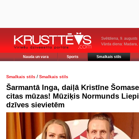
Svētdiena, 9. augusts
Vārda diena: Madara
Nauda un vara
Sports
Smalkais stils
/
Smalkais stils
Smalkais stils
Šarmantā Inga, daiļā Kristīne Šomas
citas mūzas! Mūziķis Normunds Liepi
dzīves sievietēm