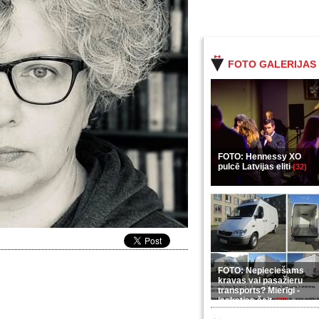
FOTO GALERIJAS
FOTO: Hennessy XO
pulcē Latvijas eliti
(32)
FOTO: Nepieciešams
kravas vai pasažieru
transports? Mierīgi -
ieskaties šeit
(35)