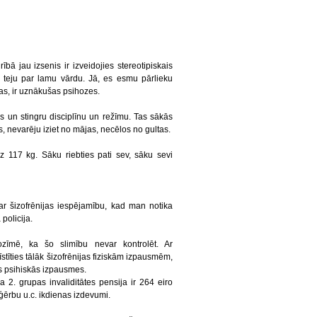
.
rībā jau izsenis ir izveidojies stereotipiskais
is teju par lamu vārdu. Jā, es esmu pārlieku
as, ir uznākušas psihozes.
us un stingru disciplīnu un režīmu. Tas sākās
 nevarēju iziet no mājas, necēlos no gultas.
117 kg. Sāku riebties pati sev, sāku sevi
 šizofrēnijas iespējamību, kad man notika
 policija.
ozīmē, ka šo slimību nevar kontrolēt. Ar
stīties tālāk šizofrēnijas fiziskām izpausmēm,
tas psihiskās izpausmes.
 2. grupas invaliditātes pensija ir 264 eiro
ģērbu u.c. ikdienas izdevumi.