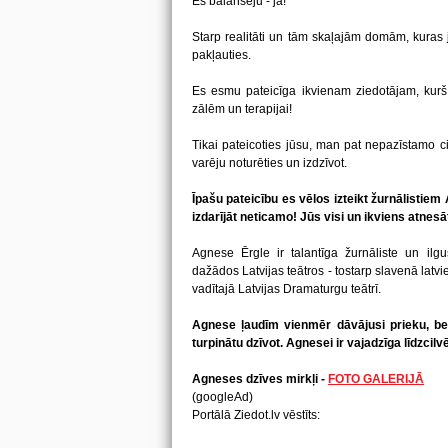
Es balansēju - jā!
Starp realitāti un tām skaļajām domām, kuras
pakļauties.
Es esmu pateicīga ikvienam ziedotājam, ku
zālēm un terapijai!
Tikai pateicoties jūsu, man pat nepazīstamo cil
varēju noturēties un izdzīvot.
Īpašu pateicību es vēlos izteikt žurnālisti
izdarījāt neticamo! Jūs visi un ikviens atnes
Agnese Ērgle ir talantīga žurnāliste un ilgu
dažādos Latvijas teātros - tostarp slavenā la
vadītajā Latvijas Dramaturgu teātrī.
Agnese ļaudīm vienmēr dāvājusi prieku, bet 
turpinātu dzīvot. Agnesei ir vajadzīga līdzcilv
Agneses dzīves mirkļi -
FOTO GALERIJĀ
(googleAd)
Portālā Ziedot.lv vēstīts: