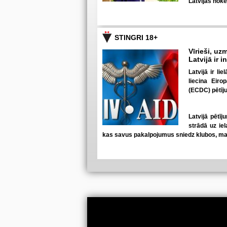
Latvijas hoke
STINGRI 18+
Vīrieši, uzm
Latvijā ir 
Latvijā ir li
liecina Eiro
(ECDC) pētīj
Latvijā pētīj
strādā uz iel
kas savus pakalpojumus sniedz klubos, mas