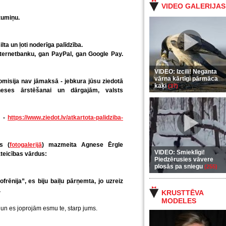
VIDEO GALERIJAS
zumiņu.
ilta un ļoti noderīga palīdzība.
nternetbanku, gan PayPal, gan Google Pay.
VIDEO: Izcili! Neganta
vārna kārtīgi pārmāca
misija nav jāmaksā - jebkura jūsu ziedotā
kaķi
(37)
eses ārstēšanai un dārgajām, valsts
s -
https://www.ziedot.lv/atkartota-palidziba-
s (
fotogalerijā
) mazmeita Agnese Ērgle
VIDEO: Smieklīgi!
ateicības vārdus:
Piedzērusies vāvere
plosās pa sniegu
(255)
rēnija”, es biju baiļu pārņemta, jo uzreiz
.
KRUSTTĒVA
MODELES
, un es joprojām esmu te, starp jums.