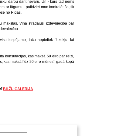
izisku darbu darīt nevaru. Un - kurš tad ņems
em ar lūgumu - palīdziet man kontrolēt šo, tik
ese no Rīgas.
 mākslās. Viņa strādājusi izdevniecībā par
zdevniecību.
isu iespējamo, taču nepietiek līdzekļu, lai
a konsutācijas, kas maksā 50 eiro par reizi,
les, kas maksā līdz 20 eiro mēnesī, gadā kopā
rī
BILŽU GALERIJA