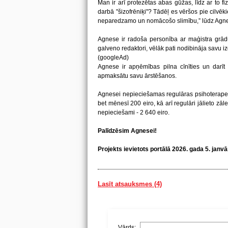
Man ir arī protezētas abas gūžas, līdz ar to f
darbā "šizofrēniķi"? Tādēļ es vēršos pie cilvēki
neparedzamo un nomācošo slimību,” lūdz Agn
Agnese ir radoša personība ar maģistra grādu
galveno redaktori, vēlāk pati nodibināja savu i
(googleAd)
Agnese ir apņēmības pilna cīnīties un darīt v
apmaksātu savu ārstēšanos.
Agnesei nepieciešamas regulāras psihoterapeit
bet mēnesī 200 eiro, kā arī regulāri jālieto zā
nepieciešami - 2 640 eiro.
Palīdzēsim Agnesei!
Projekts ievietots portālā 2026. gada 5. janvā
Lasīt atsauksmes (4)
Vārds: