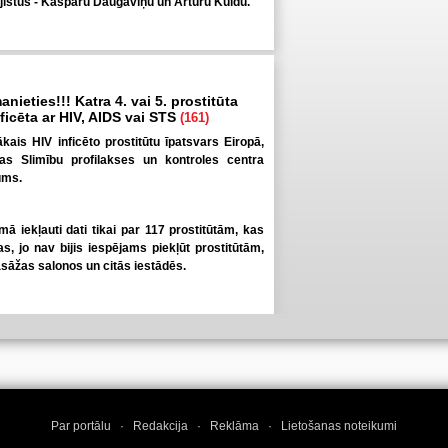
jistus - Kasparu Daugaviņu un Artūru Kuldu.
anieties!!! Katra 4. vai 5. prostitūta
inficēta ar HIV, AIDS vai STS
(161)
elākais HIV inficēto prostitūtu īpatsvars Eiropā,
pas Slimību profilakses un kontroles centra
ums.
umā iekļauti dati tikai par 117 prostitūtām, kas
as, jo nav bijis iespējams piekļūt prostitūtām,
āžas salonos un citās iestādēs.
Par portālu
·
Redakcija
·
Reklāma
·
Lietošanas noteikumi