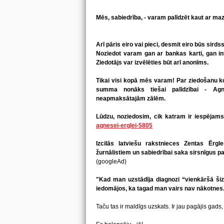
Mēs, sabiedrība, - varam palīdzēt kaut ar ma
Arī pāris eiro vai pieci, desmit eiro būs sirdss
Noziedot varam gan ar bankas karti, gan i
Ziedotājs var izvēlēties būt arī anonīms.
Tikai visi kopā mēs varam! Par ziedošanu ko
summa nonāks tiešai palīdzībai - Agn
neapmaksātajām zālēm.
Lūdzu, noziedosim, cik katram ir iespējam
agnesei-erglei-5805
Izcilās latviešu rakstnieces Zentas Ērgle
žurnālistiem un sabiedrībai saka sirsnīgus p
(googleAd)
"Kad man uzstādīja diagnozi “vienkāršā šizof
iedomājos, ka tagad man vairs nav nākotnes
Taču tas ir maldīgs uzskats. Ir jau pagājis gads