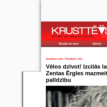
Nauda un vara
Sports
/
Smalkais stils
Smalkais stils
Vēlos dzīvot! Izcilās l
Zentas Ērgles mazmeit
palīdzību