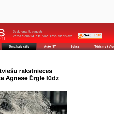
Sestdiena, 8. augusts
Seko:
8 186
Vārda diena: Mudīte, Vladislavs, Vladislava
Smalkais stils
Auto / IT
Sekss
Tūrisms / Vie
atviešu rakstnieces
a Agnese Ērgle lūdz