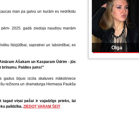
 jaucas man pa galvu un kurām es nedrīkstu
rš pērn- 2025. gadā ziedoja naudiņu manām
vēku līdzjūtībai, sapratnei un labsirdībai, es
Olga
em Aināram Ašakam un Kasparam Ūdrim - jūs
āt brīnumu. Paldies jums!"
s gadus bijusi izcila skatuves māksliniece
tviešu režisora un dramaturga Hermaņa Paukša
tagad viņai pašai ir vajadzīgs prieks, lai
ēku palīdzība.
ZIEDOT VARAM ŠEIT