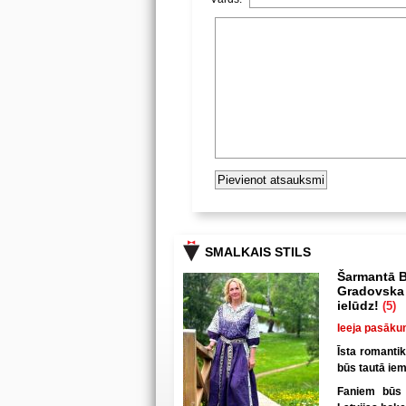
SMALKAIS STILS
Šarmantā B
Gradovska 
ielūdz!
(5)
Ieeja pasāku
Īsta romanti
būs tautā iem
Faniem būs u