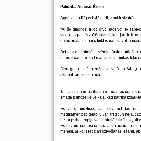
Palīdzība Agnesei Ērglei
Agnesei no Rīgas ir 49 gadi, viņai ir šizofrēnija
"Ar šo diagnozi ir ļoti grūti sadzīvot, jo sabied
viedoklis par "šizofrēniķiem", kas jau ir kļuv
emocionāla, man ir izteiktas garastāvokļa maiņ
Bet to var kontrolēt, ievērojot ārstu norādījum
pirms 4 gadiem, kad man sākās panikas lēkmes,
Divu gadu laikā pieņēmos svarā no 64 kg uz 
skrāpēt, ārdīties un gulēt.
Tad arī manam psihiatram radās aizdomas par
smaga psihoze lielveikalā, kad pat tika izsaukta
Es vairs neuzticos pati sev, bet tas nen
medikamentozo terapiju var ārstēt un neļaut attī
bet ar psihoterapiju var kontrolēt slimības gai
Es nevaru nodrošināt sev ārstniecību, jo mana
mēnesī, ar ko jāsedz arī dzīvošanas, ēšanu, ap