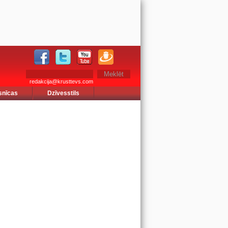
redakcija@krusttevs.com
snīcas
Dzīvesstils