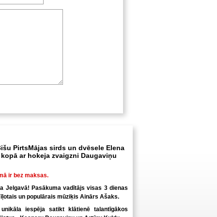
išu PirtsMājas sirds un dvēsele Elena
kopā ar hokeja zvaigzni Daugaviņu
mā ir bez maksas.
ka Jelgavā! Pasākuma vadītājs visas 3 dienas
īļotais un populārais mūziķis Ainārs Ašaks.
nikāla iespēja satikt klātienē talantīgākos