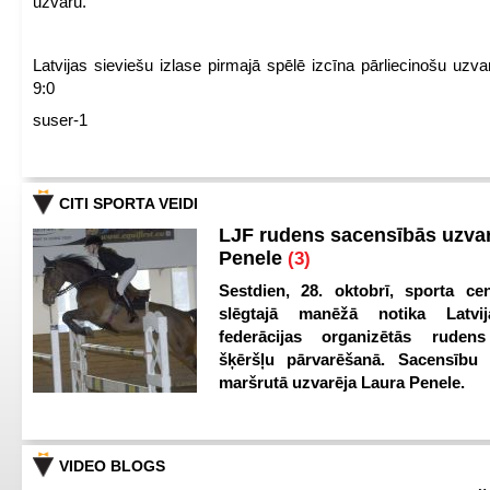
uzvaru.
Latvijas sieviešu izlase pirmajā spēlē izcīna pārliecinošu uzva
9:0
suser-1
CITI SPORTA VEIDI
LJF rudens sacensībās uzva
Penele
(3)
Sestdien, 28. oktobrī, sporta cen
slēgtajā manēžā notika Latvij
federācijas organizētās ruden
šķēršļu pārvarēšanā. Sacensību s
maršrutā uzvarēja Laura Penele.
VIDEO BLOGS