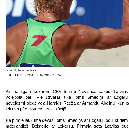
Foto: No beachvolley.lv.
KRUSTTEVS.COM · 06.07.2012. 13:24
Ar mainīgām sekmēm CEV turnīru Novisadā sākuši Latvijas
volejbola pāri. Pie uzvaras tika Toms Šmēdiņš ar Edgaru
neveiksmi piedzīvoja Haralds Regža ar Armandu Āboliņu, kuri p
iekļuva pēc uzvaras kvalifikācijā.
Kā pirmie laukumā devās Toms Šmēdiņš ar Edgaru Toču, kuriem p
nīderlandieši Bolsterlē ar Lokersu. Pirmajā setā Latvijas du