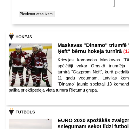
HOKEJS
Maskavas "Dinamo" triumfē
Ņeft" bērnu hokeja turnīrā
(1
Krievijas komandas Maskavas "Di
spēlētāji vakar Omskā triumfēja 
turnīrā "Gazprom Ņeft", kurā piedalīj
11 gadu vecumam. Latvijas kom
"Dinamo" jaunie spēlētāji 13 koman
palika priekšpēdējā vietā turnīra Rietumu grupā.
FUTBOLS
EURO 2020 spožākās zvaigzn
sniegumam sekot līdzi futbo