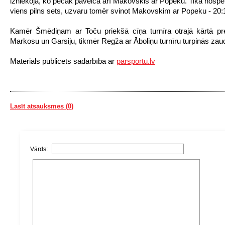
izniekoja, ko pēcāk paveica arī Makovskis ar Popeku. Tika nospēlē
viens pilns sets, uzvaru tomēr svinot Makovskim ar Popeku - 20:
Kamēr Šmēdiņam ar Toču priekšā cīņa turnīra otrajā kārtā pr
Markosu un Garsiju, tikmēr Regža ar Āboliņu turnīru turpinās zaud
Materiāls publicēts sadarbībā ar
parsportu.lv
Lasīt atsauksmes (0)
Vārds: