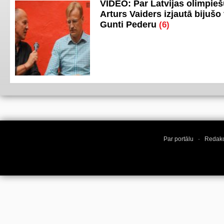
VIDEO: Par Latvijas olimpie
Arturs Vaiders izjautā bijušo 
Gunti Pederu
(6)
Par portālu
·
Redakc