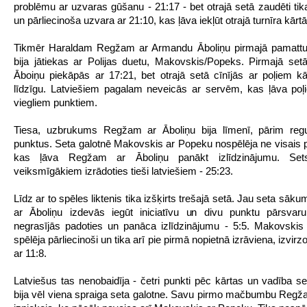
problēmu ar uzvaras gūšanu - 21:17 - bet otrajā setā zaudēti tika
un pārliecinoša uzvara ar 21:10, kas ļāva iekļūt otrajā turnīra kārtā
Tikmēr Haraldam Regžam ar Armandu Āboliņu pirmajā pamattur
bija jātiekas ar Polijas duetu, Makovskis/Popeks. Pirmajā se
Āboiņu piekāpās ar 17:21, bet otrajā setā cīnījās ar poļiem kā
līdzīgu. Latviešiem pagalam neveicās ar servēm, kas ļāva poļi
viegliem punktiem.
Tiesa, uzbrukums Regžam ar Āboliņu bija līmenī, pārim regul
punktus. Seta galotnē Makovskis ar Popeku nospēlēja ne visais pā
kas ļāva Regžam ar Āboliņu panākt izlīdzinājumu. Sets
veiksmīgākiem izrādoties tieši latviešiem - 25:23.
Līdz ar to spēles liktenis tika izšķirts trešajā setā. Jau seta s
ar Āboliņu izdevās iegūt iniciatīvu un divu punktu pārsvaru
negrasījās padoties un panāca izlīdzinājumu - 5:5. Makovski
spēlēja pārliecinoši un tika arī pie pirmā nopietnā izrāviena, izvirz
ar 11:8.
Latviešus tas nenobaidīja - četri punkti pēc kārtas un vadība se
bija vēl viena spraiga seta galotne. Savu pirmo mačbumbu Regža