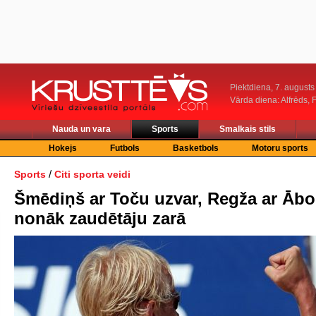
Piektdiena, 7. augusts
Vārda diena: Alfrēds, 
Nauda un vara
Sports
Smalkais stils
Hokejs
Futbols
Basketbols
Motoru sports
/
Sports
Citi sporta veidi
Šmēdiņš ar Toču uzvar, Regža ar Ābo
nonāk zaudētāju zarā