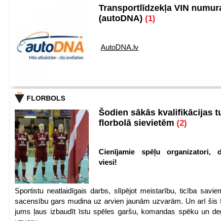
Transportlīdzekļa VIN numu
(autoDNA)
(1)
AutoDNA.lv
FLORBOLS
Šodien sākās kvalifikācijas t
florbolā sievietēm
(2)
Cienījamie spēļu organizatori, d
viesi!
Sportistu neatlaidīgais darbs, slīpējot meistarību, ticība sav
sacensību gars mudina uz arvien jaunām uzvarām. Un arī šis fl
jums ļaus izbaudīt īstu spēles garšu, komandas spēku un de