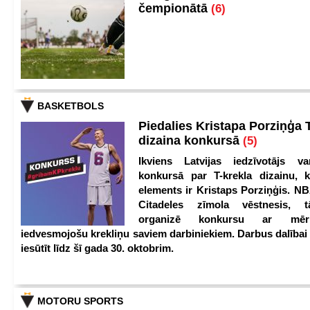
čempionātā
(6)
BASKETBOLS
Piedalies Kristapa Porziņģa 
dizaina konkursā
(5)
Ikviens Latvijas iedzīvotājs var
konkursā par T-krekla dizainu, k
elements ir Kristaps Porziņģis. NB
Citadeles zīmola vēstnesis, 
organizē konkursu ar mērķ
iedvesmojošu krekliņu saviem darbiniekiem. Darbus dalībai
iesūtīt līdz šī gada 30. oktobrim.
MOTORU SPORTS