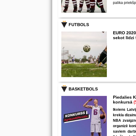
palika priekš
FUTBOLS
EURO 2020
sekot līdz
BASKETBOLS
Piedalies K
konkursā
(
Ikviens Latvi
krekla dizain
NBA zvaigzne
organizē kon
saviem darbi