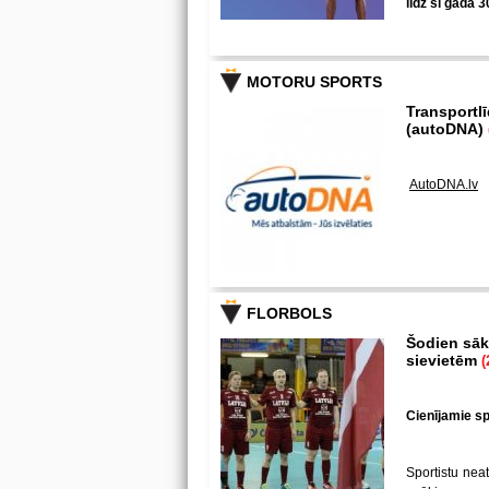
līdz šī gada 3
MOTORU SPORTS
Transportl
(autoDNA)
AutoDNA.lv
FLORBOLS
Šodien sākā
sievietēm
(
Cienījamie spē
Sportistu neat