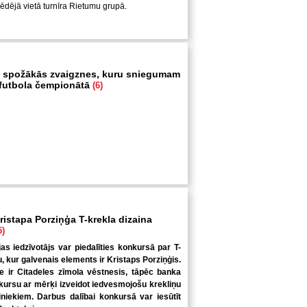
pēdējā vietā turnīra Rietumu grupā.
 spožākās zvaigznes, kuru sniegumam
i futbola čempionātā
(6)
ristapa Porziņģa T-krekla dizaina
5)
jas iedzīvotājs var piedalīties konkursā par T-
u, kur galvenais elements ir Kristaps Porziņģis.
 ir Citadeles zīmola vēstnesis, tāpēc banka
kursu ar mērķi izveidot iedvesmojošu krekliņu
niekiem. Darbus dalībai konkursā var iesūtīt