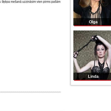
tus šķēpa mešanā uzzināsim vien pirms pašām
Olga
Linda