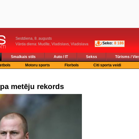
Sestdiena, 8. augusts
Seko:
8 186
Vārda diena: Mudīte, Vladislavs, Vladislava
Smalkais stils
Auto / IT
Sekss
Tūrisms / Vie
etbols
Motoru sports
Florbols
Citi sporta veidi
ēpa metēju rekords