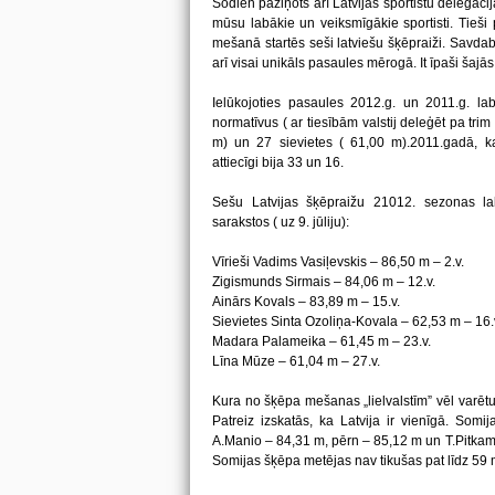
Šodien paziņots arī Latvijas sportistu delegācij
mūsu labākie un veiksmīgākie sportisti. Tieši pu
mešanā startēs seši latviešu šķēpraiži. Savdabīg
arī visai unikāls pasaules mērogā. It īpaši šaj
Ielūkojoties pasaules 2012.g. un 2011.g. la
normatīvus ( ar tiesībām valstij deleģēt pa trim 
m) un 27 sievietes ( 61,00 m).2011.gadā, kad 
attiecīgi bija 33 un 16.
Sešu Latvijas šķēpraižu 21012. sezonas la
sarakstos ( uz 9. jūliju):
Vīrieši Vadims Vasiļevskis – 86,50 m – 2.v.
Zigismunds Sirmais – 84,06 m – 12.v.
Ainārs Kovals – 83,89 m – 15.v.
Sievietes Sinta Ozoliņa-Kovala – 62,53 m – 16.
Madara Palameika – 61,45 m – 23.v.
Līna Mūze – 61,04 m – 27.v.
Kura no šķēpa mešanas „lielvalstīm” vēl varē
Patreiz izskatās, ka Latvija ir vienīgā. Somij
A.Manio – 84,31 m, pērn – 85,12 m un T.Pitkame
Somijas šķēpa metējas nav tikušas pat līdz 59 