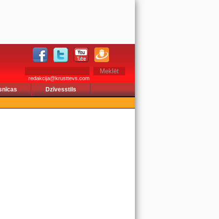
redakcija@krusttevs.com
snīcas
Dzīvesstils