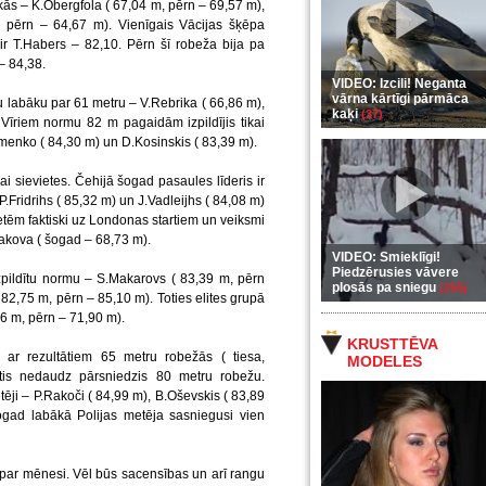
kās – K.Obergfola ( 67,04 m, pērn – 69,57 m),
, pērn – 64,67 m). Vienīgais Vācijas šķēpa
r T.Habers – 82,10. Pērn šī robeža bija pa
– 84,38.
VIDEO: Izcili! Neganta
vārna kārtīgi pārmāca
tu labāku par 61 metru – V.Rebrika ( 66,86 m),
kaķi
(37)
īriem normu 82 m pagaidām izpildījis tikai
amenko ( 84,30 m) un D.Kosinskis ( 83,39 m).
ikai sievietes. Čehijā šogad pasaules līderis ir
 P.Fridrihs ( 85,32 m) un J.Vadleijhs ( 84,08 m)
etēm faktiski uz Londonas startiem un veiksmi
takova ( šogad – 68,73 m).
VIDEO: Smieklīgi!
Piedzērusies vāvere
r izpildītu normu – S.Makarovs ( 83,39 m, pērn
plosās pa sniegu
(255)
82,75 m, pērn – 85,10 m). Toties elites grupā
6 m, pērn – 71,90 m).
KRUSTTĒVA
 ar rezultātiem 65 metru robežās ( tiesa,
MODELES
etis nedaudz pārsniedzis 80 metru robežu.
etēji – P.Rakoči ( 84,99 m), B.Oševskis ( 83,89
ogad labākā Polijas metēja sasniegusi vien
ar mēnesi. Vēl būs sacensības un arī rangu