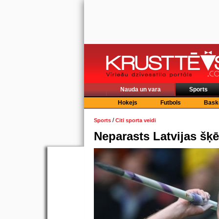
Nauda un vara
Sports
Hokejs
Futbols
Bask
/
Sports
Citi sporta veidi
Neparasts Latvijas šķ