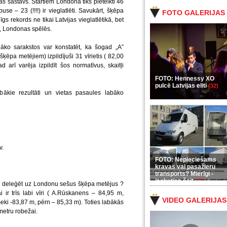
as sastāvs. Startiem Londonā tiks pieteikti 46
se – 23 (!!!!) ir vieglatlēti. Savukārt, šķēpa
FOTO GALERIJAS
s rekords ne tikai Latvijas vieglatlētikā, bet
ās, Londonas spēlēs.
bāko sarakstos var konstatēt, ka šogad „A”
šķēpa metējiem) izpildījuši 31 vīrietis ( 82,00
arī varēja izpildīt šos normatīvus, skaitļi
FOTO: Hennessy XO
pulcē Latvijas eliti
(32)
bākie rezultāti un vietas pasaules labāko
v.
FOTO: Nepieciešams
kravas vai pasažieru
transports? Mierīgi -
ieskaties šeit
(35)
tu deleģēt uz Londonu sešus šķēpa metējus ?
ai ir trīs labi vīri ( A.Rūskanens – 84,95 m,
VIDEO GALERIJAS
ki -83,87 m, pērn – 85,33 m). Toties labākās
metru robežai.