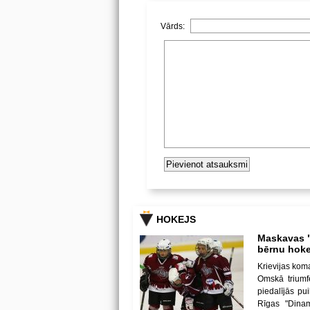
Vārds:
HOKEJS
Maskavas "
bērnu hoke
Krievijas kom
Omskā triumf
piedalījās p
Rīgas "Dina