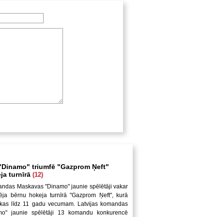
Dinamo" triumfē "Gazprom Ņeft"
ja turnīrā
(12)
andas Maskavas "Dinamo" jaunie spēlētāji vakar
ēja bērnu hokeja turnīrā "Gazprom Ņeft", kurā
uikas līdz 11 gadu vecumam. Latvijas komandas
mo" jaunie spēlētāji 13 komandu konkurencē