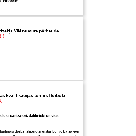
0. oktobrim.
īdzekļa VIN numura pārbaude
(1)
s kvalifikācijas turnīrs florbolā
2)
ļu organizatori, dalībnieki un viesi!
laidīgais darbs, slīpējot meistarību, ticība saviem