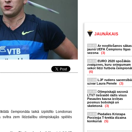
JAUNĀKAIS
06:45
Ar novēlošanos sākas
jaunā UEFA Čempionu līgas
sezona
(3)
16:23
EURO 2020 spožākās
zvaigznes, kuru sniegumam
sekot līdzi futbola čempionā
(6)
17:09
LJF rudens sacensībā
uzvar Laura Penele
(3)
14:48
Olimpiskajā sezonā
LTV7 tiešraidē rādīs visus
Pasaules kausa izcīņas
posmus bobslejā un
skeletonā
(3)
klātā čempionāta laikā izpildīto Londonas
14:49
Piedalies Kristapa
svītra zem līdzdalību olimpiskajās spēlēs
Porziņģa T-krekla dizaina
konkursā
(5)