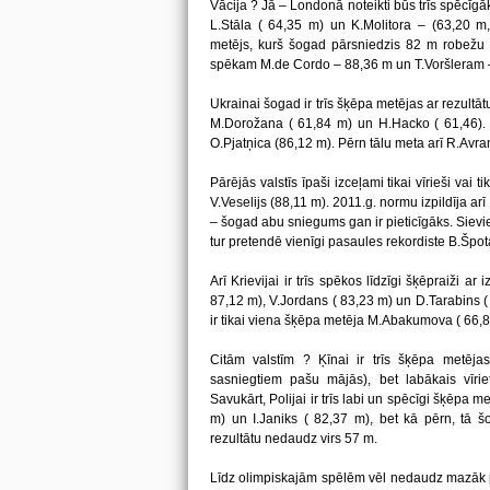
Vācija ? Jā – Londonā noteikti būs trīs spēcīgā
L.Stāla ( 64,35 m) un K.Molitora – (63,20 m
metējs, kurš šogad pārsniedzis 82 m robežu i
spēkam M.de Cordo – 88,36 m un T.Voršleram 
Ukrainai šogad ir trīs šķēpa metējas ar rezultā
M.Dorožana ( 61,84 m) un H.Hacko ( 61,46). V
O.Pjatņica (86,12 m). Pērn tālu meta arī R.Avr
Pārējās valstīs īpaši izceļami tikai vīrieši vai t
V.Veselijs (88,11 m). 2011.g. normu izpildīja arī
– šogad abu sniegums gan ir pieticīgāks. Sievi
tur pretendē vienīgi pasaules rekordiste B.Špo
Arī Krievijai ir trīs spēkos līdzīgi šķēpraiži a
87,12 m), V.Jordans ( 83,23 m) un D.Tarabins ( 
ir tikai viena šķēpa metēja M.Abakumova ( 66,8
Citām valstīm ? Ķīnai ir trīs šķēpa metējas
sasniegtiem pašu mājās), bet labākais vīri
Savukārt, Polijai ir trīs labi un spēcīgi šķēpa m
m) un I.Janiks ( 82,37 m), bet kā pērn, tā š
rezultātu nedaudz virs 57 m.
Līdz olimpiskajām spēlēm vēl nedaudz mazāk p