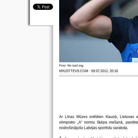
Foto: No iaaf.org.
KRUSTTEVS.COM · 09.07.2012. 20:16
Ar Līnas Mūzes svētdien Kauņā, Lietuvas at
olimpisko „A” normu šķēpa mešanā, pavilkta 
nodrošinājušo Latvijas sportistu saraksta.