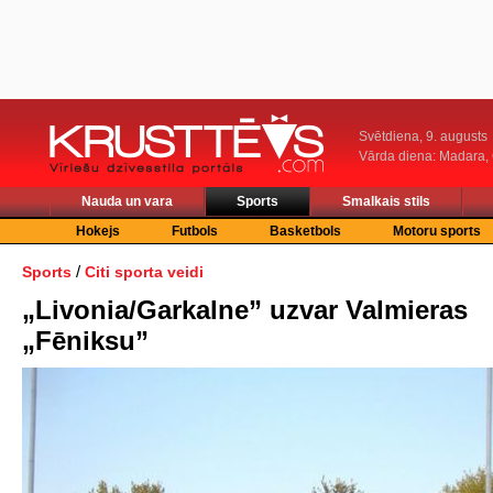
Svētdiena, 9. augusts
Vārda diena: Madara
Nauda un vara
Sports
Smalkais stils
Hokejs
Futbols
Basketbols
Motoru sports
/
Sports
Citi sporta veidi
„Livonia/Garkalne” uzvar Valmieras
„Fēniksu”