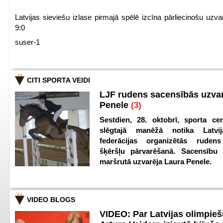
Latvijas sieviešu izlase pirmajā spēlē izcīna pārliecinošu uzva
9:0
suser-1
CITI SPORTA VEIDI
LJF rudens sacensībās uzva
Penele
(3)
Sestdien, 28. oktobrī, sporta cen
slēgtajā manēžā notika Latvij
federācijas organizētās ruden
šķēršļu pārvarēšanā. Sacensību s
maršrutā uzvarēja Laura Penele.
VIDEO BLOGS
VIDEO: Par Latvijas olimpie