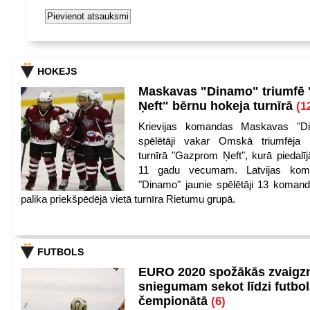
HOKEJS
Maskavas "Dinamo" triumfē
Ņeft" bērnu hokeja turnīrā
(1
Krievijas komandas Maskavas "Di
spēlētāji vakar Omskā triumfēja 
turnīrā "Gazprom Ņeft", kurā piedalīj
11 gadu vecumam. Latvijas kom
"Dinamo" jaunie spēlētāji 13 koman
palika priekšpēdējā vietā turnīra Rietumu grupā.
FUTBOLS
EURO 2020 spožākās zvaigzn
sniegumam sekot līdzi futbo
čempionātā
(6)