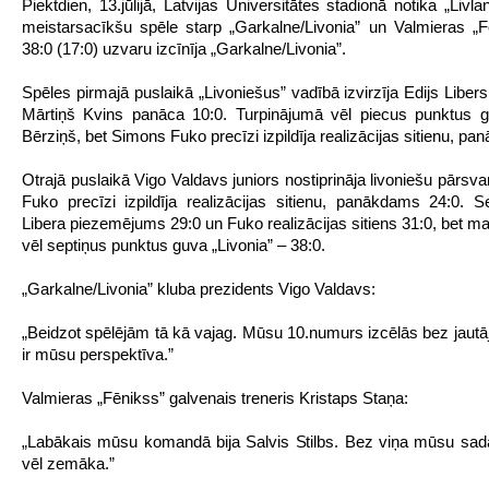
Piektdien, 13.jūlijā, Latvijas Universitātes stadionā notika „Livla
meistarsacīkšu spēle starp „Garkalne/Livonia” un Valmieras „F
38:0 (17:0) uzvaru izcīnīja „Garkalne/Livonia”.
Spēles pirmajā puslaikā „Livoniešus” vadībā izvirzīja Edijs Liber
Mārtiņš Kvins panāca 10:0. Turpinājumā vēl piecus punktus g
Bērziņš, bet Simons Fuko precīzi izpildīja realizācijas sitienu, pan
Otrajā puslaikā Vigo Valdavs juniors nostiprināja livoniešu pārsva
Fuko precīzi izpildīja realizācijas sitienu, panākdams 24:0. S
Libera piezemējums 29:0 un Fuko realizācijas sitiens 31:0, bet m
vēl septiņus punktus guva „Livonia” – 38:0.
„Garkalne/Livonia” kluba prezidents Vigo Valdavs:
„Beidzot spēlējām tā kā vajag. Mūsu 10.numurs izcēlās bez jaut
ir mūsu perspektīva.”
Valmieras „Fēnikss” galvenais treneris Kristaps Staņa:
„Labākais mūsu komandā bija Salvis Stilbs. Bez viņa mūsu sad
vēl zemāka.”