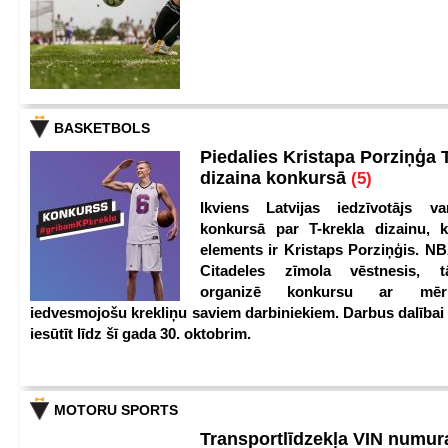
BASKETBOLS
Piedalies Kristapa Porziņģa 
dizaina konkursā
(5)
Ikviens Latvijas iedzīvotājs var
konkursā par T-krekla dizainu, k
elements ir Kristaps Porziņģis. NB
Citadeles zīmola vēstnesis, 
organizē konkursu ar mērķ
iedvesmojošu krekliņu saviem darbiniekiem. Darbus dalībai
iesūtīt līdz šī gada 30. oktobrim.
MOTORU SPORTS
Transportlīdzekļa VIN numu