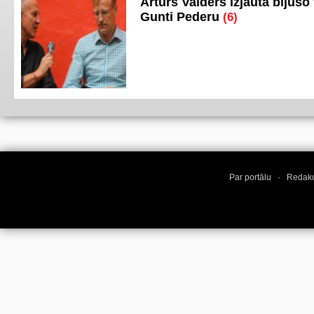
Arturs Vaiders izjautā bijušo 
Gunti Pederu
(6)
Par portālu
·
Redakc