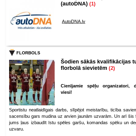
(autoDNA)
(1)
AutoDNA.lv
FLORBOLS
Šodien sākās kvalifikācijas t
florbolā sievietēm
(2)
Cienījamie spēļu organizatori, d
viesi!
Sportistu neatlaidīgais darbs, slīpējot meistarību, ticība sav
sacensību gars mudina uz arvien jaunām uzvarām. Un arī šis fl
jums ļaus izbaudīt īstu spēles garšu, komandas spēku un de
uzvaru.