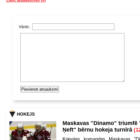
Lasīt atsauksmes (0)
Vārds:
HOKEJS
Maskavas "Dinamo" triumfē
Ņeft" bērnu hokeja turnīrā
(1
Krievijas komandas Maskavas "Di