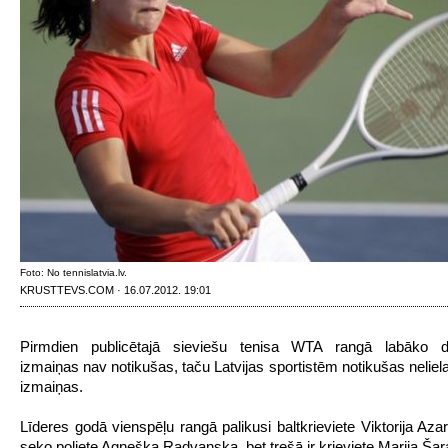
Foto: No tennislatvia.lv.
KRUSTTEVS.COM · 16.07.2012. 19:01
Pirmdien publicētajā sieviešu tenisa WTA rangā labāko d
izmaiņas nav notikušas, taču Latvijas sportistēm notikušas neliel
izmaiņas.
Līderes godā vienspēļu rangā palikusi baltkrieviete Viktorija Aza
seko poliete Agņeška Radvanska, bet trešā ir krieviete Marija Ša