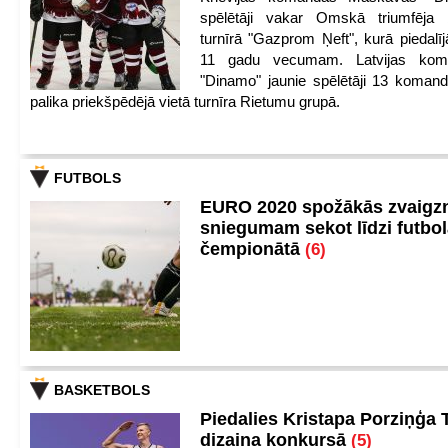
spēlētāji vakar Omskā triumfēja 
turnīrā "Gazprom Ņeft", kurā piedalīj
11 gadu vecumam. Latvijas kom
"Dinamo" jaunie spēlētāji 13 koman
palika priekšpēdējā vietā turnīra Rietumu grupā.
FUTBOLS
EURO 2020 spožākās zvaigzn
sniegumam sekot līdzi futbo
čempionātā
(6)
BASKETBOLS
Piedalies Kristapa Porziņģa 
dizaina konkursā
(5)