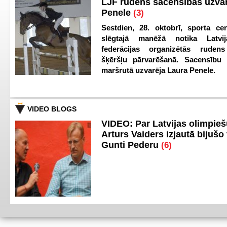
LJF rudens sacensībās uzva
Penele
(3)
Sestdien, 28. oktobrī, sporta cen
slēgtajā manēžā notika Latvij
federācijas organizētās ruden
šķēršļu pārvarēšanā. Sacensību s
maršrutā uzvarēja Laura Penele.
VIDEO BLOGS
VIDEO: Par Latvijas olimpie
Arturs Vaiders izjautā bijušo 
Gunti Pederu
(6)