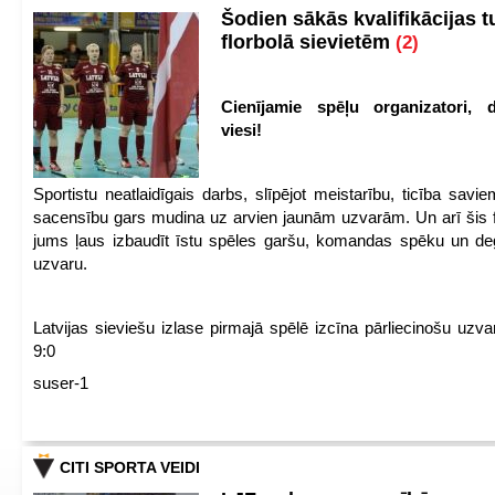
Šodien sākās kvalifikācijas t
florbolā sievietēm
(2)
Cienījamie spēļu organizatori, d
viesi!
Sportistu neatlaidīgais darbs, slīpējot meistarību, ticība sav
sacensību gars mudina uz arvien jaunām uzvarām. Un arī šis fl
jums ļaus izbaudīt īstu spēles garšu, komandas spēku un de
uzvaru.
Latvijas sieviešu izlase pirmajā spēlē izcīna pārliecinošu uzva
9:0
suser-1
CITI SPORTA VEIDI