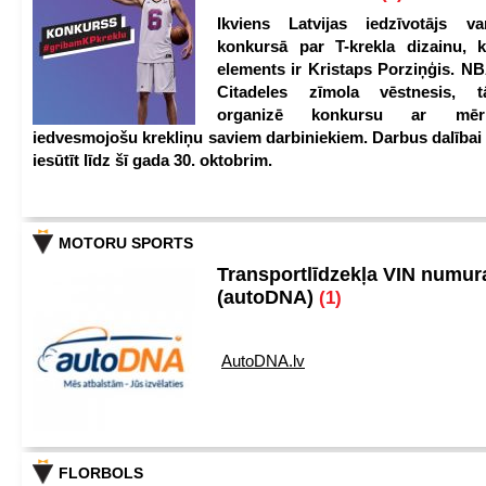
Ikviens Latvijas iedzīvotājs var
konkursā par T-krekla dizainu, k
elements ir Kristaps Porziņģis. NB
Citadeles zīmola vēstnesis, 
organizē konkursu ar mērķ
iedvesmojošu krekliņu saviem darbiniekiem. Darbus dalībai
iesūtīt līdz šī gada 30. oktobrim.
MOTORU SPORTS
Transportlīdzekļa VIN numu
(autoDNA)
(1)
AutoDNA.lv
FLORBOLS