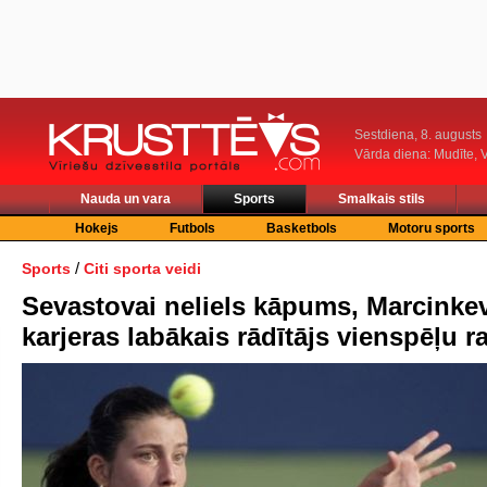
Sestdiena, 8. augusts
Vārda diena: Mudīte, V
Nauda un vara
Sports
Smalkais stils
Hokejs
Futbols
Basketbols
Motoru sports
/
Sports
Citi sporta veidi
Sevastovai neliels kāpums, Marcinkev
karjeras labākais rādītājs vienspēļu r