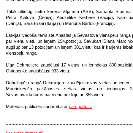
Tālāk attiecīgi seko Serēna Viljamsa (ASV), Samanta Stosura (A
Petra Kvitova (Čehija), Andželike Kerbere (Vācija), Karolīn
(Dānija), Sāra Erani (Itālija) un Mariona Bartoli (Francija).
Latvijas vadošā tenisiste Anastasija Sevastova vienspēļu rangā
par vienu vietu un ieņem 194.pozīciju. Savukārt Diāna Marcinke
augšup par 13 pozīcijām un ieņem 301.vietu, kas ir karjeras labāk
vienspēļu rangā.
Līga Dekmeijere zaudējusi 17 vietas un ierindojas 800.pozīcijā
Ostapenko saglabājusi 933.vietu.
Dubultspēļu rangā Dekmeijere zaudējusi divas vietas un ieņem 7
Marcinkeviča pakāpusies sešas vietas un ierindojas 256
Sevastovai kritums par vienu pozīciju un 355.vieta.
Materiāls publicēts sadarbībā ar
parsportu.lv