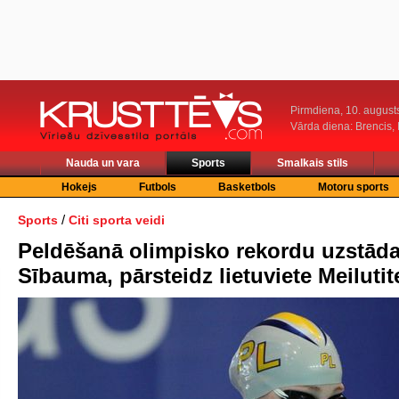
Pirmdiena, 10. august
Vārda diena: Brencis, 
Nauda un vara
Sports
Smalkais stils
Hokejs
Futbols
Basketbols
Motoru sports
/
Sports
Citi sporta veidi
Peldēšanā olimpisko rekordu uzstād
Sībauma, pārsteidz lietuviete Meilutit