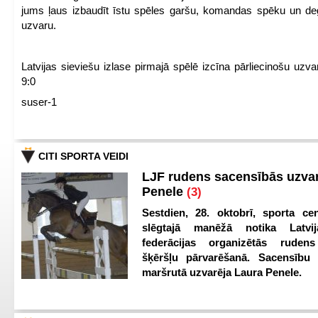
jums ļaus izbaudīt īstu spēles garšu, komandas spēku un de
uzvaru.
Latvijas sieviešu izlase pirmajā spēlē izcīna pārliecinošu uzva
9:0
suser-1
CITI SPORTA VEIDI
LJF rudens sacensībās uzva
Penele
(3)
Sestdien, 28. oktobrī, sporta cen
slēgtajā manēžā notika Latvij
federācijas organizētās ruden
šķēršļu pārvarēšanā. Sacensību s
maršrutā uzvarēja Laura Penele.