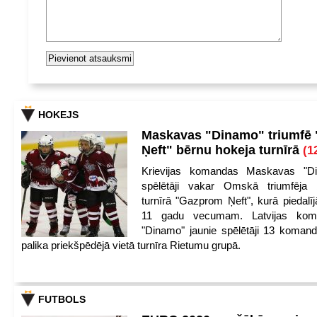
HOKEJS
Maskavas "Dinamo" triumfē
Ņeft" bērnu hokeja turnīrā
(1
Krievijas komandas Maskavas "Di
spēlētāji vakar Omskā triumfēja 
turnīrā "Gazprom Ņeft", kurā piedalīj
11 gadu vecumam. Latvijas kom
"Dinamo" jaunie spēlētāji 13 koman
palika priekšpēdējā vietā turnīra Rietumu grupā.
FUTBOLS