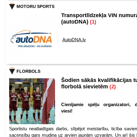
MOTORU SPORTS
Transportlīdzekļa VIN numu
(autoDNA)
(1)
AutoDNA.lv
FLORBOLS
Šodien sākās kvalifikācijas t
florbolā sievietēm
(2)
Cienījamie spēļu organizatori, d
viesi!
Sportistu neatlaidīgais darbs, slīpējot meistarību, ticība sav
sacensību gars mudina uz arvien jaunām uzvarām. Un arī šis fl