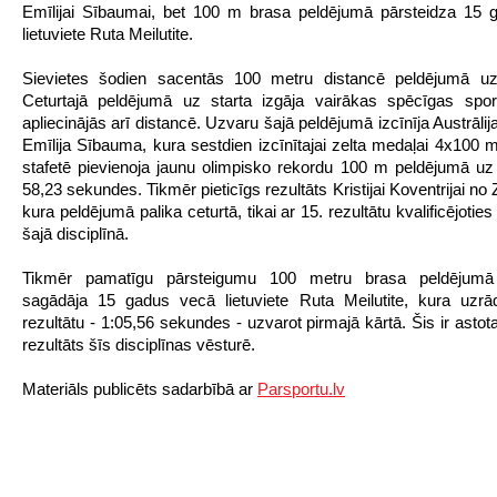
Emīlijai Sībaumai, bet 100 m brasa peldējumā pārsteidza 15 
lietuviete Ruta Meilutite.
Sievietes šodien sacentās 100 metru distancē peldējumā u
Ceturtajā peldējumā uz starta izgāja vairākas spēcīgas spor
apliecinājās arī distancē. Uzvaru šajā peldējumā izcīnīja Austrāli
Emīlija Sībauma, kura sestdien izcīnītajai zelta medaļai 4x100 m 
stafetē pievienoja jaunu olimpisko rekordu 100 m peldējumā u
58,23 sekundes. Tikmēr pieticīgs rezultāts Kristijai Koventrijai n
kura peldējumā palika ceturtā, tikai ar 15. rezultātu kvalificējotie
šajā disciplīnā.
Tikmēr pamatīgu pārsteigumu 100 metru brasa peldējumā
sagādāja 15 gadus vecā lietuviete Ruta Meilutite, kura uzrādī
rezultātu - 1:05,56 sekundes - uzvarot pirmajā kārtā. Šis ir astot
rezultāts šīs disciplīnas vēsturē.
Materiāls publicēts sadarbībā ar
Parsportu.lv