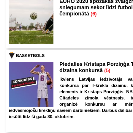
EURO 2020 spožākās zvaigzn
sniegumam sekot līdzi futbo
čempionātā
(6)
BASKETBOLS
Piedalies Kristapa Porziņģa 
dizaina konkursā
(5)
Ikviens Latvijas iedzīvotājs var
konkursā par T-krekla dizainu, k
elements ir Kristaps Porziņģis. NB
Citadeles zīmola vēstnesis, 
organizē konkursu ar mērķ
iedvesmojošu krekliņu saviem darbiniekiem. Darbus dalībai
iesūtīt līdz šī gada 30. oktobrim.