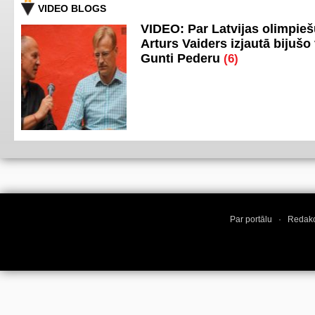
VIDEO BLOGS
VIDEO: Par Latvijas olimpie
Arturs Vaiders izjautā bijušo 
Gunti Pederu
(6)
Par portālu
·
Redakc