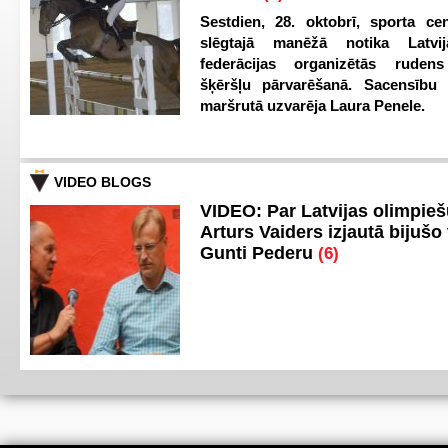
Sestdien, 28. oktobrī, sporta cen
slēgtajā manēžā notika Latvij
federācijas organizētās ruden
šķēršļu pārvarēšanā. Sacensību s
maršrutā uzvarēja Laura Penele.
VIDEO BLOGS
VIDEO: Par Latvijas olimpie
Arturs Vaiders izjautā bijušo 
Gunti Pederu
(6)