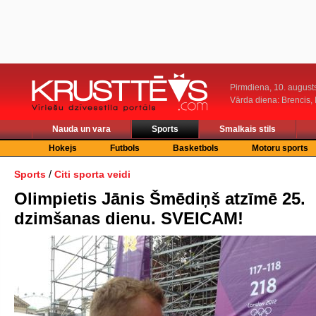
Pirmdiena, 10. august
Vārda diena: Brencis, 
Nauda un vara
Sports
Smalkais stils
Hokejs
Futbols
Basketbols
Motoru sports
/
Sports
Citi sporta veidi
Olimpietis Jānis Šmēdiņš atzīmē 25.
dzimšanas dienu. SVEICAM!