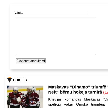
Vārds:
HOKEJS
Maskavas "Dinamo" triumfē
Ņeft" bērnu hokeja turnīrā
(1
Krievijas komandas Maskavas "Di
spēlētāji vakar Omskā triumfēja 