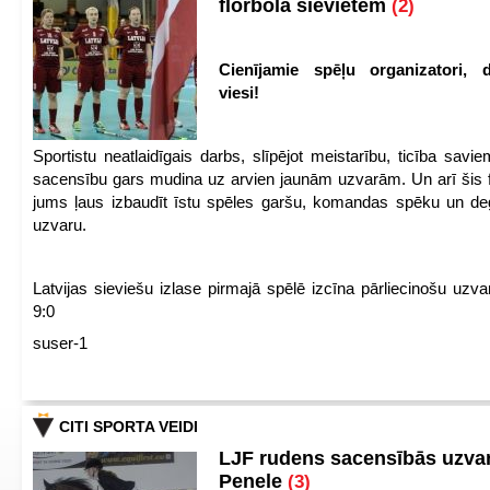
florbolā sievietēm
(2)
Cienījamie spēļu organizatori, d
viesi!
Sportistu neatlaidīgais darbs, slīpējot meistarību, ticība sav
sacensību gars mudina uz arvien jaunām uzvarām. Un arī šis fl
jums ļaus izbaudīt īstu spēles garšu, komandas spēku un de
uzvaru.
Latvijas sieviešu izlase pirmajā spēlē izcīna pārliecinošu uzva
9:0
suser-1
CITI SPORTA VEIDI
LJF rudens sacensībās uzva
Penele
(3)