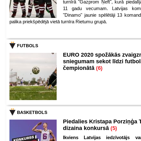
turnīrā "Gazprom Ņeft", kurā piedalīj
11 gadu vecumam. Latvijas kom
"Dinamo" jaunie spēlētāji 13 koman
palika priekšpēdējā vietā turnīra Rietumu grupā.
FUTBOLS
EURO 2020 spožākās zvaigzn
sniegumam sekot līdzi futbo
čempionātā
(6)
BASKETBOLS
Piedalies Kristapa Porziņģa 
dizaina konkursā
(5)
Ikviens Latvijas iedzīvotājs var