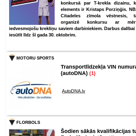
konkursā par T-krekla dizainu, k
elements ir Kristaps Porziņģis. NB
Citadeles zīmola vēstnesis, 
organizē konkursu ar mērķ
iedvesmojošu krekliņu saviem darbiniekiem. Darbus dalībai
iesūtīt līdz šī gada 30. oktobrim.
MOTORU SPORTS
Transportlīdzekļa VIN numu
(autoDNA)
(1)
AutoDNA.lv
FLORBOLS
Šodien sākās kvalifikācijas t