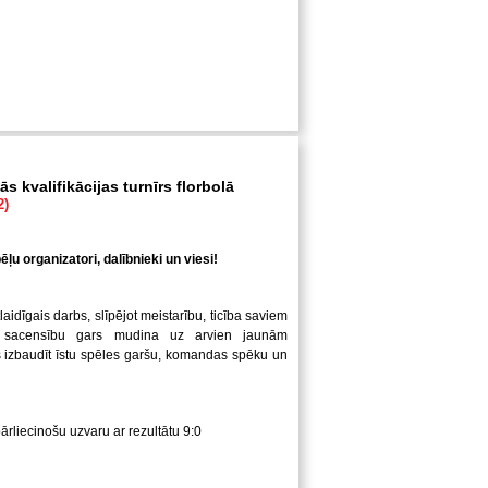
s kvalifikācijas turnīrs florbolā
2)
ļu organizatori, dalībnieki un viesi!
laidīgais darbs, slīpējot meistarību, ticība saviem
 sacensību gars mudina uz arvien jaunām
us izbaudīt īstu spēles garšu, komandas spēku un
pārliecinošu uzvaru ar rezultātu 9:0