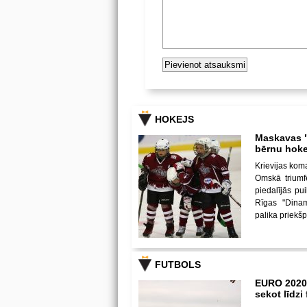
HOKEJS
Maskavas "
bērnu hoke
Krievijas kom
Omskā triumf
piedalījās p
Rīgas "Dina
palika priekš
FUTBOLS
EURO 2020
sekot līdz