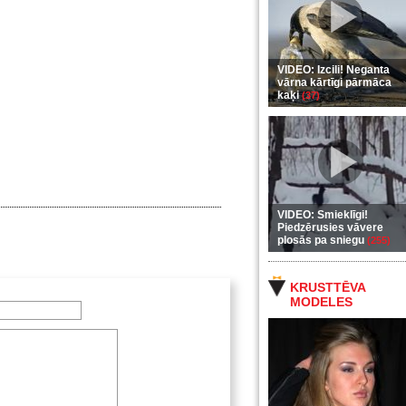
VIDEO: Izcili! Neganta
vārna kārtīgi pārmāca
kaķi
(37)
VIDEO: Smieklīgi!
Piedzērusies vāvere
plosās pa sniegu
(255)
KRUSTTĒVA
MODELES