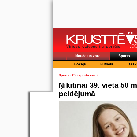
Nauda un vara
Sports
Hokejs
Futbols
Bask
/
Sports
Citi sporta veidi
Ņikitinai 39. vieta 50 m
peldējumā