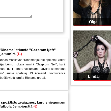
Olga
Dinamo" triumfē "Gazprom Ņeft"
ja turnīrā
(11)
andas Maskavas "Dinamo" jaunie spēlētāji vakar
ēja bērnu hokeja turnīrā "Gazprom Ņeft", kurā
uikas līdz 11 gadu vecumam. Latvijas komandas
mo" jaunie spēlētāji 13 komandu konkurencē
Linda
pēdējā vietā turnīra Rietumu grupā.
 spožākās zvaigznes, kuru sniegumam
i futbola čempionātā
(6)