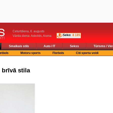
Ceturtdiena, 6. augusts
Seko:
8 185
Vārda diena: Askolds, Aisma
Smalkais stils
Auto / IT
Sekss
Tūrisms / Vie
etbols
Motoru sports
Florbols
Citi sporta veidi
 brīvā stila