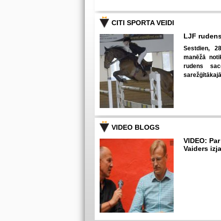
CITI SPORTA VEIDI
LJF rudens
Sestdien, 28
manēžā notik
rudens sac
sarežģītākaj
VIDEO BLOGS
VIDEO: Par
Vaiders izj