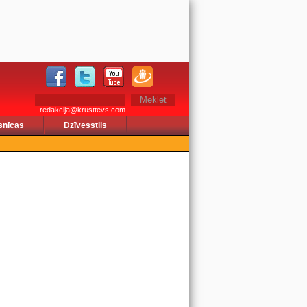
redakcija@krusttevs.com
snīcas
Dzīvesstils