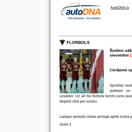
AutoDNA.lv
FLORBOLS
Šodien sākā
sievietēm
(
Cienījamie spē
Sportistu neat
spēkiem un
uzvarām. Un arī šis florbola turnīrs jums ļa
degsmi cīņā par uzvaru.
Latvijas sieviešu izlase pirmajā spēlē izcīna 
suser-1