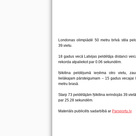
Londonas olimpiādē 50 metru brīvā stila peld
39.vietu.
18 gadus vecā Latvijas peldētāja distanci vei
rekorda atpaliekot par 0.06 sekundēm.
Ņikitina peldējumā ieņēma otro vietu, za
lielākajam pārsteigumam – 15 gadus vecajai lie
metru brasā.
Starp 73 peldētājām Ņikitina ierindojās 39.vietā.
par 25.28 sekundēm.
Materiāls publicēts sadarbībā ar
Parsportu.lv