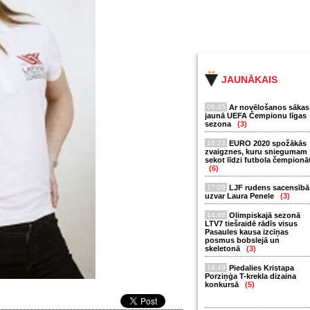
JAUNĀKAIS
06:45
Ar novēlošanos sākas
jaunā UEFA Čempionu līgas
sezona
(3)
16:23
EURO 2020 spožākās
zvaigznes, kuru sniegumam
sekot līdzi futbola čempionā
(6)
17:09
LJF rudens sacensībā
uzvar Laura Penele
(3)
14:48
Olimpiskajā sezonā
LTV7 tiešraidē rādīs visus
Pasaules kausa izcīņas
posmus bobslejā un
skeletonā
(3)
14:49
Piedalies Kristapa
Porziņģa T-krekla dizaina
konkursā
(5)