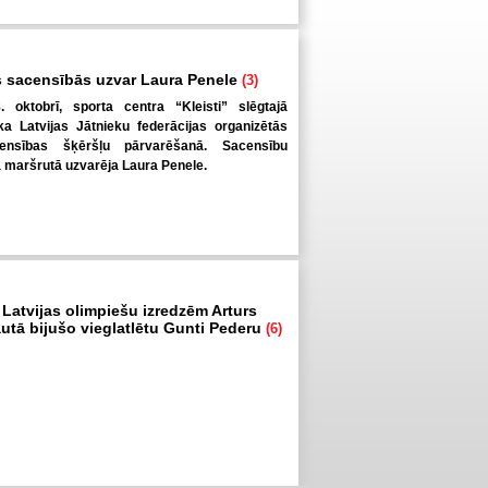
 sacensībās uzvar Laura Penele
(3)
. oktobrī, sporta centra “Kleisti” slēgtajā
a Latvijas Jātnieku federācijas organizētās
ensības šķēršļu pārvarēšanā. Sacensību
ā maršrutā uzvarēja Laura Penele.
 Latvijas olimpiešu izredzēm Arturs
autā bijušo vieglatlētu Gunti Pederu
(6)