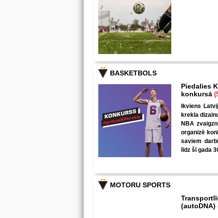
BASKETBOLS
Piedalies K
konkursā
(
Ikviens Latvi
krekla dizain
NBA zvaigzne
organizē kon
saviem darbi
līdz šī gada 3
MOTORU SPORTS
Transportl
(autoDNA)