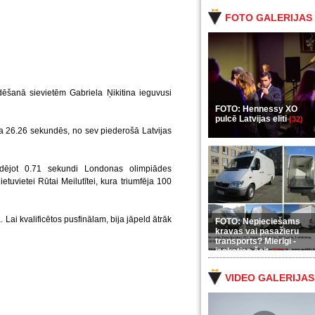
FOTO GALERIJAS
ēšanā sievietēm Gabriela Ņikitina ieguvusi
FOTO: Hennessy XO
pulcē Latvijas eliti
(32)
ca 26.26 sekundēs, no sev piederošā Latvijas
udējot 0.71 sekundi Londonas olimpiādes
tuvietei Rūtai Meilutītei, kura triumfēja 100
 Lai kvalificētos pusfinālam, bija jāpeld ātrāk
FOTO: Nepieciešams
kravas vai pasažieru
transports? Mierīgi -
ieskaties šeit
(35)
VIDEO GALERIJAS