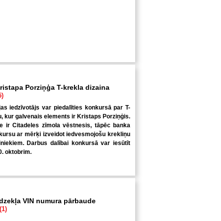
ristapa Porziņģa T-krekla dizaina
5)
jas iedzīvotājs var piedalīties konkursā par T-
u, kur galvenais elements ir Kristaps Porziņģis.
 ir Citadeles zīmola vēstnesis, tāpēc banka
kursu ar mērķi izveidot iedvesmojošu krekliņu
niekiem. Darbus dalībai konkursā var iesūtīt
0. oktobrim.
īdzekļa VIN numura pārbaude
(1)