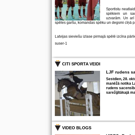
Sportistu neatlaid
spēkiem un sa
uzvarām. Un arī 
spēles garšu, komandas spēku un degsmi cīņā p
Latvijas sieviešu izlase pirmajā spēlē izcīna pārl
suser-1
CITI SPORTA VEIDI
LJF rudens s
Sestdien, 28. okt
manēžā notika La
rudens sacensīb
sarežģītākajā ma
VIDEO BLOGS