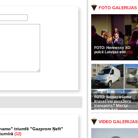
FOTO GALERIJAS
FOTO: Hennessy XO
pulcē Latvijas eliti
(32)
FOTO: Nepieciešams
kravas vai pasažieru
transports? Mierīgi -
ieskaties šeit
(35)
VIDEO GALERIJAS
namo" triumfē "Gazprom Ņeft"
turnīrā
(12)