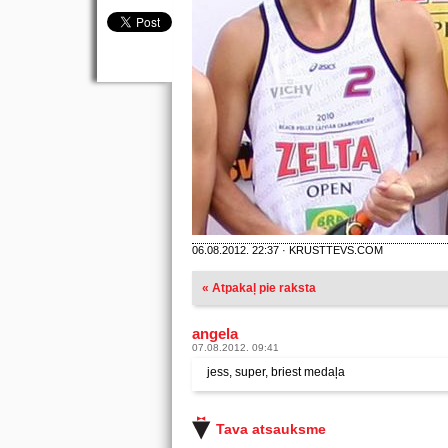
06.08.2012. 22:37 · KRUSTTEVS.COM
« Atpakaļ pie raksta
angela
07.08.2012. 09:41
jess, super, briest medaļa
Tava atsauksme