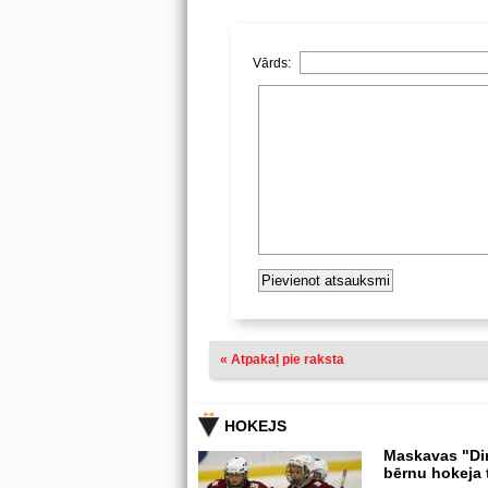
Vārds:
« Atpakaļ pie raksta
HOKEJS
Maskavas "Di
bērnu hokeja 