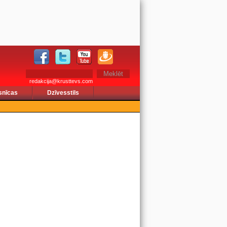
redakcija@krusttevs.com
snīcas
Dzīvesstils