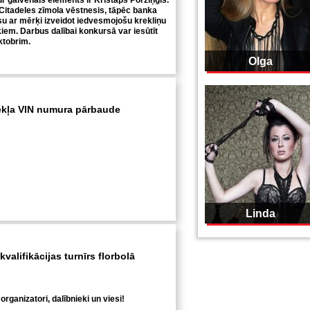
ur galvenais elements ir Kristaps Porziņģis.
Citadeles zīmola vēstnesis, tāpēc banka
u ar mērķi izveidot iedvesmojošu krekliņu
iem. Darbus dalībai konkursā var iesūtīt
oktobrim.
Olga
ekļa VIN numura pārbaude
Linda
valifikācijas turnīrs florbolā
organizatori, dalībnieki un viesi!