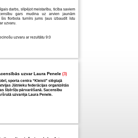
īgais darbs, slīpējot meistarību, ticība saviem
censību gars mudina uz arvien jaunām
šis florbola turnīrs jums ļaus izbaudīt īstu
ar uzvaru.
iecinošu uzvaru ar rezultātu 9:0
acensībās uzvar Laura Penele
(3)
obrī, sporta centra “Kleisti” slēgtajā
tvijas Jātnieku federācijas organizētās
as šķēršļu pārvarēšanā. Sacensību
ršrutā uzvarēja Laura Penele.