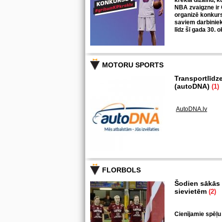
krekla dizainu, k
NBA zvaigzne ir 
organizē konkurs
saviem darbiniek
līdz šī gada 30. 
MOTORU SPORTS
Transportlīdz
(autoDNA)
(1)
AutoDNA.lv
FLORBOLS
Šodien sākās k
sievietēm
(2)
Cienījamie spēļu 