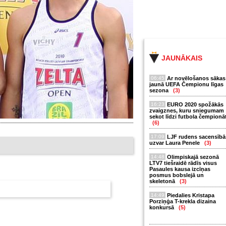
JAUNĀKAIS
06:45
Ar novēlošanos sākas
jaunā UEFA Čempionu līgas
sezona
(3)
16:23
EURO 2020 spožākās
zvaigznes, kuru sniegumam
sekot līdzi futbola čempionā
(6)
17:09
LJF rudens sacensībā
uzvar Laura Penele
(3)
14:48
Olimpiskajā sezonā
LTV7 tiešraidē rādīs visus
Pasaules kausa izcīņas
posmus bobslejā un
skeletonā
(3)
14:49
Piedalies Kristapa
Porziņģa T-krekla dizaina
konkursā
(5)