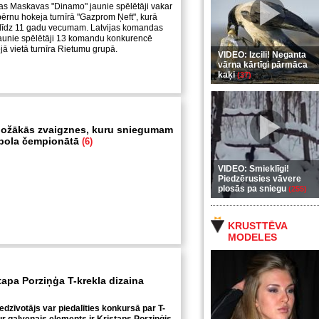
as Maskavas "Dinamo" jaunie spēlētāji vakar
ērnu hokeja turnīrā "Gazprom Ņeft", kurā
s līdz 11 gadu vecumam. Latvijas komandas
aunie spēlētāji 13 komandu konkurencē
jā vietā turnīra Rietumu grupā.
VIDEO: Izcili! Neganta
vārna kārtīgi pārmāca
kaķi
(37)
ožākās zvaigznes, kuru sniegumam
utbola čempionātā
(6)
VIDEO: Smieklīgi!
Piedzērusies vāvere
plosās pa sniegu
(255)
KRUSTTĒVA
MODELES
tapa Porziņģa T-krekla dizaina
iedzīvotājs var piedalīties konkursā par T-