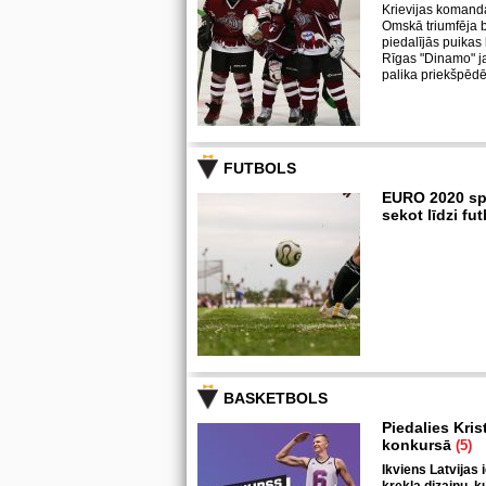
Krievijas komand
Omskā triumfēja b
piedalījās puika
Rīgas "Dinamo" j
palika priekšpēdē
FUTBOLS
EURO 2020 sp
sekot līdzi f
BASKETBOLS
Piedalies Kris
konkursā
(5)
Ikviens Latvijas 