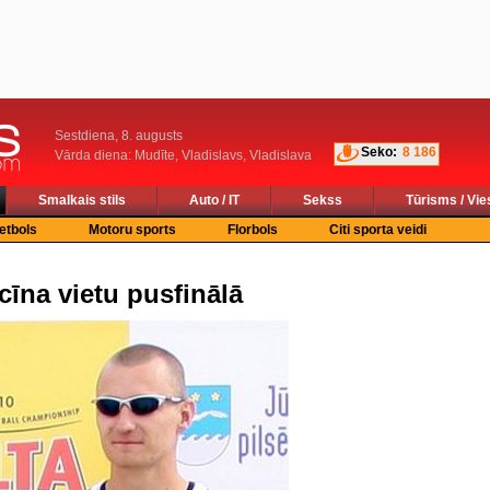
Sestdiena, 8. augusts
Seko:
8 186
Vārda diena: Mudīte, Vladislavs, Vladislava
Smalkais stils
Auto / IT
Sekss
Tūrisms / Vie
etbols
Motoru sports
Florbols
Citi sporta veidi
cīna vietu pusfinālā