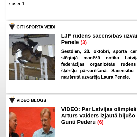
suser-1
CITI SPORTA VEIDI
LJF rudens sacensībās uzva
Penele
(3)
Sestdien, 28. oktobrī, sporta cen
slēgtajā manēžā notika Latvij
federācijas organizētās ruden
šķēršļu pārvarēšanā. Sacensību s
maršrutā uzvarēja Laura Penele.
VIDEO BLOGS
VIDEO: Par Latvijas olimpie
Arturs Vaiders izjautā bijušo 
Gunti Pederu
(6)