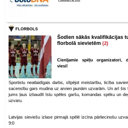
FLORBOLS
Šodien sākās kvalifikācijas t
florbolā sievietēm
(2)
Cienījamie spēļu organizatori, d
viesi!
Sportistu neatlaidīgais darbs, slīpējot meistarību, ticība sav
sacensību gars mudina uz arvien jaunām uzvarām. Un arī šis fl
jums ļaus izbaudīt īstu spēles garšu, komandas spēku un de
uzvaru.
Latvijas sieviešu izlase pirmajā spēlē izcīna pārliecinošu uzva
9:0