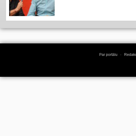
Par portālu
·
Redakc