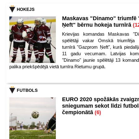
HOKEJS
Maskavas "Dinamo" triumfē
Ņeft" bērnu hokeja turnīrā
(1
Krievijas komandas Maskavas "Di
spēlētāji vakar Omskā triumfēja 
turnīrā "Gazprom Ņeft", kurā piedalīj
11 gadu vecumam. Latvijas kom
"Dinamo" jaunie spēlētāji 13 koman
palika priekšpēdējā vietā turnīra Rietumu grupā.
FUTBOLS
EURO 2020 spožākās zvaigzn
sniegumam sekot līdzi futbo
čempionātā
(6)