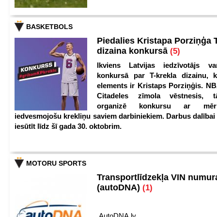
BASKETBOLS
Piedalies Kristapa Porziņģa 
dizaina konkursā
(5)
Ikviens Latvijas iedzīvotājs var
konkursā par T-krekla dizainu, k
elements ir Kristaps Porziņģis. NB
Citadeles zīmola vēstnesis, 
organizē konkursu ar mērķ
iedvesmojošu krekliņu saviem darbiniekiem. Darbus dalībai
iesūtīt līdz šī gada 30. oktobrim.
MOTORU SPORTS
Transportlīdzekļa VIN numu
(autoDNA)
(1)
AutoDNA.lv