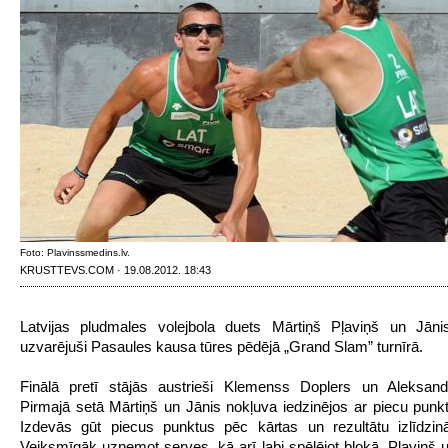
Foto: Plavinssmedins.lv.
KRUSTTEVS.COM · 19.08.2012. 18:43
Latvijas pludmales volejbola duets Mārtiņš Pļaviņš un Jān
uzvarējuši Pasaules kausa tūres pēdējā „Grand Slam” turnīrā.
Finālā pretī stājās austrieši Klemenss Doplers un Aleksand
Pirmajā setā Mārtiņš un Jānis nokļuva iedzinējos ar piecu punkt
Izdevās gūt piecus punktus pēc kārtas un rezultātu izlīdzin
Veiksmīgāk uzņemot serves, kā arī labi spēlējot blokā, Pļaviņš