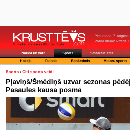
Piektdiena, 7. augusts
Vārda diena: Alfrēds, 
Nauda un vara
Sports
Smalkais stils
Hokejs
Futbols
Basketbols
Motoru sports
/
Sports
Citi sporta veidi
Pļaviņš/Šmēdiņš uzvar sezonas pēdē
Pasaules kausa posmā