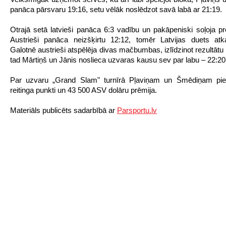
panāca pārsvaru 19:16, setu vēlāk noslēdzot savā labā ar 21:19.
Otrajā setā latvieši panāca 6:3 vadību un pakāpeniski soļoja pre
Austrieši panāca neizšķirtu 12:12, tomēr Latvijas duets atk
Galotnē austrieši atspēlēja divas mačbumbas, izlīdzinot rezultātu
tad Mārtiņš un Jānis noslieca uzvaras kausu sev par labu – 22:20
Par uzvaru „Grand Slam" turnīrā Pļaviņam un Šmēdiņam pi
reitinga punkti un 43 500 ASV dolāru prēmija.
Materiāls publicēts sadarbībā ar
Parsportu.lv