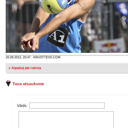
20.09.2012. 20:47 · KRUSTTEVS.COM
« Atpakaļ pie raksta
Tava atsauksme
Vārds: