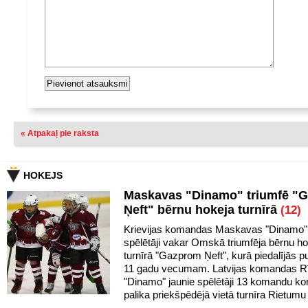
« Atpakaļ pie raksta
HOKEJS
Maskavas "Dinamo" triumfē "
Ņeft" bērnu hokeja turnīrā
(12)
Krievijas komandas Maskavas "Dinamo" 
spēlētāji vakar Omskā triumfēja bērnu h
turnīrā "Gazprom Ņeft", kurā piedalījās pu
11 gadu vecumam. Latvijas komandas R
"Dinamo" jaunie spēlētāji 13 komandu k
palika priekšpēdējā vietā turnīra Rietumu