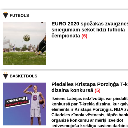
FUTBOLS
EURO 2020 spožākās zvaigznes
sniegumam sekot līdzi futbola
čempionātā
(6)
BASKETBOLS
Piedalies Kristapa Porziņģa T-k
dizaina konkursā
(5)
Ikviens Latvijas iedzīvotājs var piedalīt
konkursā par T-krekla dizainu, kur gal
elements ir Kristaps Porziņģis. NBA zv
Citadeles zīmola vēstnesis, tāpēc ban
organizē konkursu ar mērķi izveidot
iedvesmojošu krekliņu saviem darbini