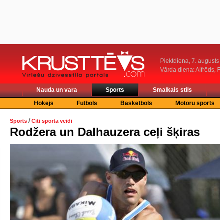
Piektdiena, 7. augusts
Vārda diena: Alfrēds, 
Nauda un vara
Sports
Smalkais stils
Hokejs
Futbols
Basketbols
Motoru sports
/
Sports
Citi sporta veidi
Rodžera un Dalhauzera ceļi šķiras