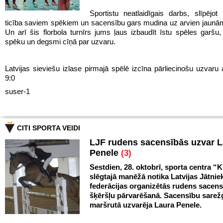
Sportistu neatlaidīgais darbs, slīpējot 
ticība saviem spēkiem un sacensību gars mudina uz arvien jaun
Un arī šis florbola turnīrs jums ļaus izbaudīt īstu spēles garš
spēku un degsmi cīņā par uzvaru.
Latvijas sieviešu izlase pirmajā spēlē izcīna pārliecinošu uzvaru 
9:0
suser-1
CITI SPORTA VEIDI
LJF rudens sacensībās uzvar 
Penele
(3)
Sestdien, 28. oktobrī, sporta centra “Kl
slēgtajā manēžā notika Latvijas Jātnie
federācijas organizētās rudens sacen
šķēršļu pārvarēšanā. Sacensību sarežģ
maršrutā uzvarēja Laura Penele.