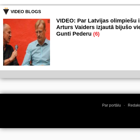
VIDEO BLOGS
VIDEO: Par Latvijas olimpiešu 
Arturs Vaiders izjautā bijušo vi
Gunti Pederu
(6)
Par portālu
·
Redakc