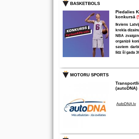
BASKETBOLS
Piedalies K
konkursā
(
Ikviens Latvi
krekla dizain
NBA zvaigzne
organizē kon
saviem darbi
līdz šī gada 3
MOTORU SPORTS
Transportl
(autoDNA)
AutoDNA.lv