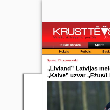
Nauda un vara
Sports
Hokejs
Futbols
Bask
/
Sports
Citi sporta veidi
„Livland” Latvijas mei
„Kalve” uzvar „Ežus/