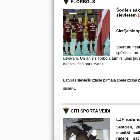
FLORBOLS
Šodien sākā
sievietēm
(
Cienījamie spē
Sportistu neat
spēkiem un
uzvarām. Un arī šis florbola turnīrs jums ļa
degsmi cīņā par uzvaru.
Latvijas sieviešu izlase pirmajā spēlē izcīna 
suser-1
CITI SPORTA VEIDI
LJF rudens
Sestdien, 28
manēžā notik
rudens sac