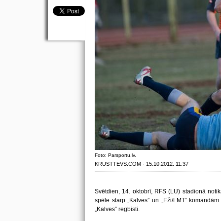
Foto: Parsportu.lv.
KRUSTTEVS.COM · 15.10.2012. 11:37
Svētdien, 14. oktobrī, RFS (LU) stadionā notik
spēle starp „Kalves” un „Eži/LMT” komandām. I
„Kalves” regbisti.