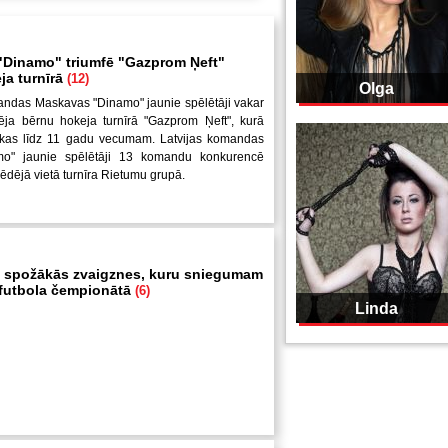
Dinamo" triumfē "Gazprom Ņeft"
ja turnīrā
(12)
Olga
andas Maskavas "Dinamo" jaunie spēlētāji vakar
ēja bērnu hokeja turnīrā "Gazprom Ņeft", kurā
uikas līdz 11 gadu vecumam. Latvijas komandas
mo" jaunie spēlētāji 13 komandu konkurencē
pēdējā vietā turnīra Rietumu grupā.
 spožākās zvaigznes, kuru sniegumam
i futbola čempionātā
(6)
Linda