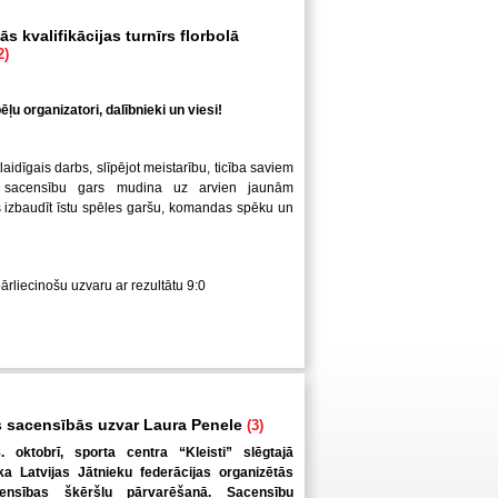
s kvalifikācijas turnīrs florbolā
2)
ļu organizatori, dalībnieki un viesi!
laidīgais darbs, slīpējot meistarību, ticība saviem
 sacensību gars mudina uz arvien jaunām
us izbaudīt īstu spēles garšu, komandas spēku un
pārliecinošu uzvaru ar rezultātu 9:0
 sacensībās uzvar Laura Penele
(3)
. oktobrī, sporta centra “Kleisti” slēgtajā
a Latvijas Jātnieku federācijas organizētās
ensības šķēršļu pārvarēšanā. Sacensību