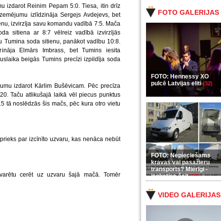
u izdarot Reinim Pepam 5:0. Tiesa, itin drīz
FOTO GALERIJAS
iezemējumu izlīdzināja Sergejs Avdejevs, bet
tienu, izvirzīja savu komandu vadībā 7:5. Mača
a sitiena ar 8:7 vēlreiz vadībā izvirzījās
zu Tumina soda sitienu, panākot vadību 10:8.
ināja Elmārs Imbrass, bet Tumins iesita
puslaika beigās Tumins precīzi izpildīja soda
FOTO: Hennessy XO
pulcē Latvijas eliti
(32)
jumu izdarot Kārlim Bušēvicam. Pēc precīza
:20. Taču atlikušajā laikā vēl piecus punktus
 tā noslēdzās šis mačs, pēc kura otro vietu
rieks par izcīnīto uzvaru, kas nenāca nebūt
FOTO: Nepieciešams
kravas vai pasažieru
transports? Mierīgi -
i varētu cerēt uz uzvaru šajā mačā. Tomēr
ieskaties šeit
(35)
VIDEO GALERIJAS