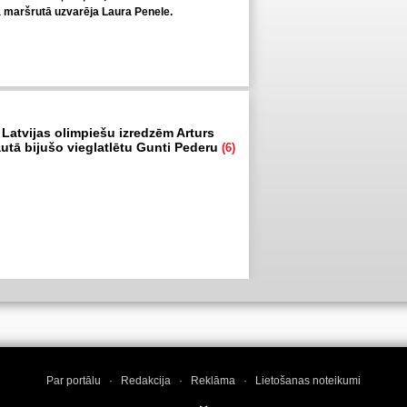
ā maršrutā uzvarēja Laura Penele.
 Latvijas olimpiešu izredzēm Arturs
autā bijušo vieglatlētu Gunti Pederu
(6)
Par portālu
·
Redakcija
·
Reklāma
·
Lietošanas noteikumi