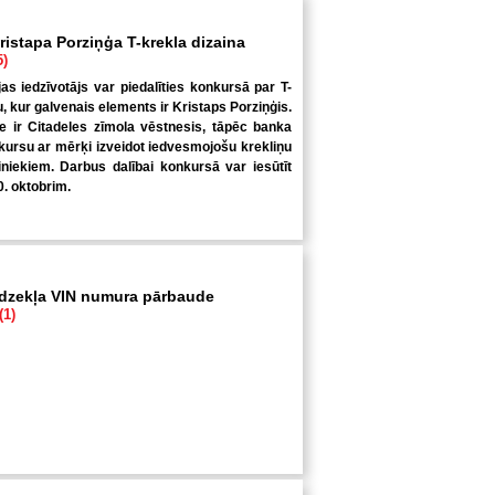
ristapa Porziņģa T-krekla dizaina
5)
jas iedzīvotājs var piedalīties konkursā par T-
u, kur galvenais elements ir Kristaps Porziņģis.
 ir Citadeles zīmola vēstnesis, tāpēc banka
kursu ar mērķi izveidot iedvesmojošu krekliņu
niekiem. Darbus dalībai konkursā var iesūtīt
0. oktobrim.
īdzekļa VIN numura pārbaude
(1)