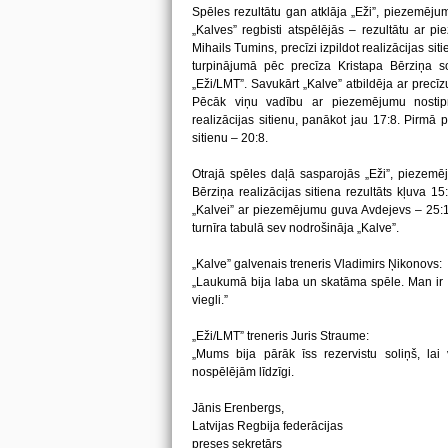
Spēles rezultātu gan atklāja „Eži”, piezemējum
„Kalves” regbisti atspēlējās – rezultātu ar p
Mihails Tumins, precīzi izpildot realizācijas si
turpinājumā pēc precīza Kristapa Bērziņa sod
„Eži/LMT”. Savukārt „Kalve” atbildēja ar precī
Pēcāk viņu vadību ar piezemējumu nostipr
realizācijas sitienu, panākot jau 17:8. Pirmā 
sitienu – 20:8.
Otrajā spēles daļā sasparojās „Eži”, piezemē
Bērziņa realizācijas sitiena rezultāts kļuva 15
„Kalvei” ar piezemējumu guva Avdejevs – 25:15
turnīra tabulā sev nodrošināja „Kalve”.
„Kalve” galvenais treneris Vladimirs Ņikonovs:
„Laukumā bija laba un skatāma spēle. Man ir p
viegli.”
„Eži/LMT” treneris Juris Straume:
„Mums bija pārāk īss rezervistu soliņš, la
nospēlējām līdzīgi.
Jānis Erenbergs,
Latvijas Regbija federācijas
preses sekretārs