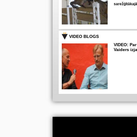
sarežģītākaj
VIDEO BLOGS
VIDEO: Par
Vaiders izj