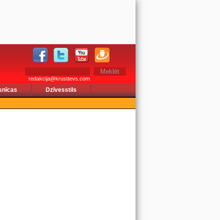
redakcija@krusttevs.com
snīcas
Dzīvesstils