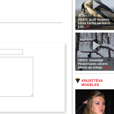
VIDEO: Izcili! Neganta
vārna kārtīgi pārmāca
kaķi
(37)
VIDEO: Smieklīgi!
Piedzērusies vāvere
plosās pa sniegu
(255)
KRUSTTĒVA
MODELES