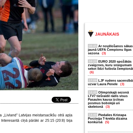
JAUNĀKAIS
06:45
Ar novēlošanos sākas
jaunā UEFA Čempionu līgas
sezona
(3)
16:23
EURO 2020 spožākās
zvaigznes, kuru sniegumam
sekot līdzi futbola čempionā
(6)
17:09
LJF rudens sacensībā
uzvar Laura Penele
(3)
14:48
Olimpiskajā sezonā
LTV7 tiešraidē rādīs visus
Pasaules kausa izcīņas
posmus bobslejā un
skeletonā
(3)
a „Livland” Latvijas meistarsacīkšu otrā apļa
14:49
Piedalies Kristapa
Porziņģa T-krekla dizaina
nteresantā cīņā pārāki ar 25:15 (20:8) bija
konkursā
(5)