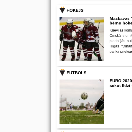
HOKEJS
Maskavas "
bērnu hoke
Krievijas kom
Omskā triumf
piedalījās p
Rīgas "Dina
palika priekš
FUTBOLS
EURO 2020
sekot līdz