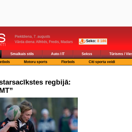
Piektdiena, 7. augusts
Seko:
8 186
Vārda diena: Alfrēds, Fredis, Madars
Smalkais stils
Auto / IT
Sekss
Tūrisms / Vie
etbols
Motoru sports
Florbols
Citi sporta veidi
starsacīkstes regbijā:
LMT”