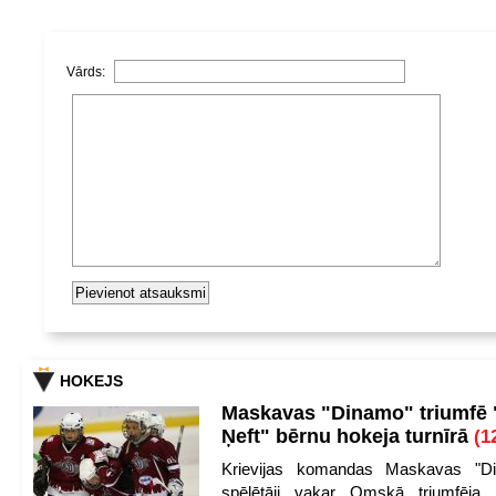
Vārds:
HOKEJS
Maskavas "Dinamo" triumfē
Ņeft" bērnu hokeja turnīrā
(1
Krievijas komandas Maskavas "Di
spēlētāji vakar Omskā triumfēja 