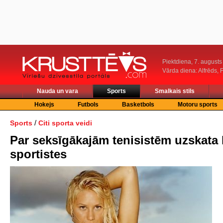
Piektdiena, 7. augusts
Vārda diena: Alfrēds, 
Nauda un vara
Sports
Smalkais stils
Hokejs
Futbols
Basketbols
Motoru sports
/
Sports
Citi sporta veidi
Par seksīgākajām tenisistēm uzskata 
sportistes