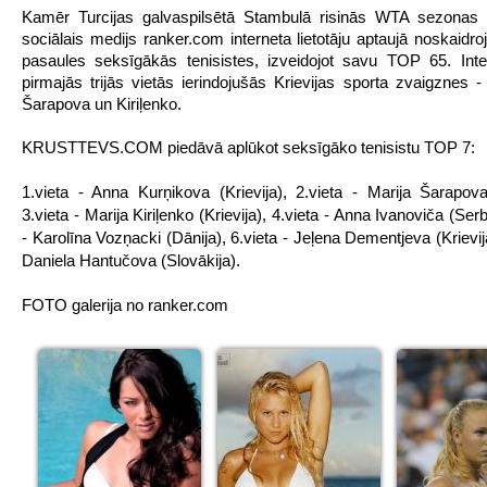
Kamēr Turcijas galvaspilsētā Stambulā risinās WTA sezonas fi
sociālais medijs ranker.com interneta lietotāju aptaujā noskaidroj
pasaules seksīgākās tenisistes, izveidojot savu TOP 65. Inte
pirmajās trijās vietās ierindojušās Krievijas sporta zvaigznes -
Šarapova un Kiriļenko.
KRUSTTEVS.COM piedāvā aplūkot seksīgāko tenisistu TOP 7:
1.vieta - Anna Kurņikova (Krievija), 2.vieta - Marija Šarapova 
3.vieta - Marija Kiriļenko (Krievija), 4.vieta - Anna Ivanoviča (Serbi
- Karolīna Vozņacki (Dānija), 6.vieta - Jeļena Dementjeva (Krievija
Daniela Hantučova (Slovākija).
FOTO galerija no ranker.com