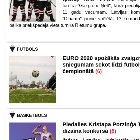
turnīrā "Gazprom Ņeft", kurā piedalīj
11 gadu vecumam. Latvijas kom
"Dinamo" jaunie spēlētāji 13 koman
palika priekšpēdējā vietā turnīra Rietumu grupā.
FUTBOLS
EURO 2020 spožākās zvaigzn
sniegumam sekot līdzi futbo
čempionātā
(6)
BASKETBOLS
Piedalies Kristapa Porziņģa 
dizaina konkursā
(5)