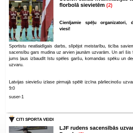
florbolā sievietēm
(2)
Cienījamie spēļu organizatori, d
viesi!
Sportistu neatlaidīgais darbs, slīpējot meistarību, ticība sav
sacensību gars mudina uz arvien jaunām uzvarām. Un arī šis fl
jums ļaus izbaudīt īstu spēles garšu, komandas spēku un de
uzvaru.
Latvijas sieviešu izlase pirmajā spēlē izcīna pārliecinošu uzva
9:0
suser-1
CITI SPORTA VEIDI
LJF rudens sacensībās uzva