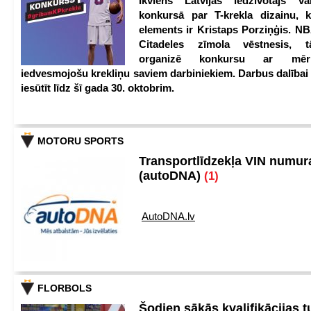
Ikviens Latvijas iedzīvotājs var
konkursā par T-krekla dizainu, k
elements ir Kristaps Porziņģis. NB
Citadeles zīmola vēstnesis, 
organizē konkursu ar mērķ
iedvesmojošu krekliņu saviem darbiniekiem. Darbus dalībai
iesūtīt līdz šī gada 30. oktobrim.
MOTORU SPORTS
Transportlīdzekļa VIN numu
(autoDNA)
(1)
AutoDNA.lv
FLORBOLS
Šodien sākās kvalifikācijas t