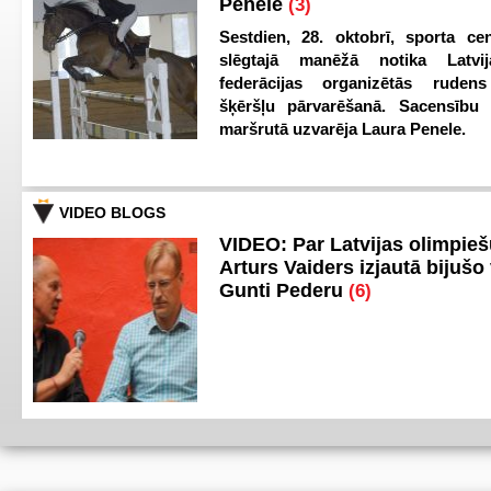
Penele
(3)
Sestdien, 28. oktobrī, sporta cen
slēgtajā manēžā notika Latvij
federācijas organizētās ruden
šķēršļu pārvarēšanā. Sacensību s
maršrutā uzvarēja Laura Penele.
VIDEO BLOGS
VIDEO: Par Latvijas olimpie
Arturs Vaiders izjautā bijušo 
Gunti Pederu
(6)