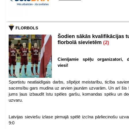
FLORBOLS
Šodien sākās kvalifikācijas t
florbolā sievietēm
(2)
Cienījamie spēļu organizatori, d
viesi!
Sportistu neatlaidīgais darbs, slīpējot meistarību, ticība sav
sacensību gars mudina uz arvien jaunām uzvarām. Un arī šis fl
jums ļaus izbaudīt īstu spēles garšu, komandas spēku un de
uzvaru.
Latvijas sieviešu izlase pirmajā spēlē izcīna pārliecinošu uzva
9:0