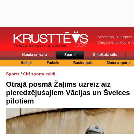
Sestdiena, 8. augusts
Vārda diena: Mudīte, V
Nauda un vara
Sports
Smalkais stils
Hokejs
Futbols
Basketbols
Motoru sports
/
Sports
Citi sporta veidi
Otrajā posmā Žaļims uzreiz aiz
pieredzējušajiem Vācijas un Šveices
pilotiem