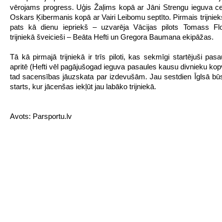
vērojams progress. Uģis Žaļims kopā ar Jāni Strengu ieguva cet
Oskars Ķibermanis kopā ar Vairi Leibomu septīto. Pirmais trijniek
pats kā dienu iepriekš – uzvarēja Vācijas pilots Tomass Flo
trijniekā šveicieši – Beāta Hefti un Gregora Baumana ekipāžas.
Tā kā pirmajā trijniekā ir trīs piloti, kas sekmīgi startējuši pa
apritē (Hefti vēl pagājušogad ieguva pasaules kausu divnieku kop
tad sacensības jāuzskata par izdevušām. Jau sestdien Īglsā būs
starts, kur jācenšas iekļūt jau labāko trijniekā.
Avots: Parsportu.lv