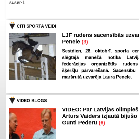
suser-1
CITI SPORTA VEIDI
LJF rudens sacensībās uzva
Penele
(3)
Sestdien, 28. oktobrī, sporta cen
slēgtajā manēžā notika Latvij
federācijas organizētās ruden
šķēršļu pārvarēšanā. Sacensību s
maršrutā uzvarēja Laura Penele.
VIDEO BLOGS
VIDEO: Par Latvijas olimpie
Arturs Vaiders izjautā bijušo 
Gunti Pederu
(6)