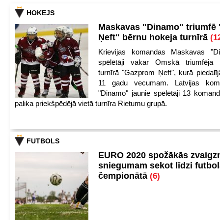
HOKEJS
Maskavas "Dinamo" triumfē
Ņeft" bērnu hokeja turnīrā
(1
Krievijas komandas Maskavas "Di
spēlētāji vakar Omskā triumfēja 
turnīrā "Gazprom Ņeft", kurā piedalīj
11 gadu vecumam. Latvijas kom
"Dinamo" jaunie spēlētāji 13 koman
palika priekšpēdējā vietā turnīra Rietumu grupā.
FUTBOLS
EURO 2020 spožākās zvaigzn
sniegumam sekot līdzi futbo
čempionātā
(6)