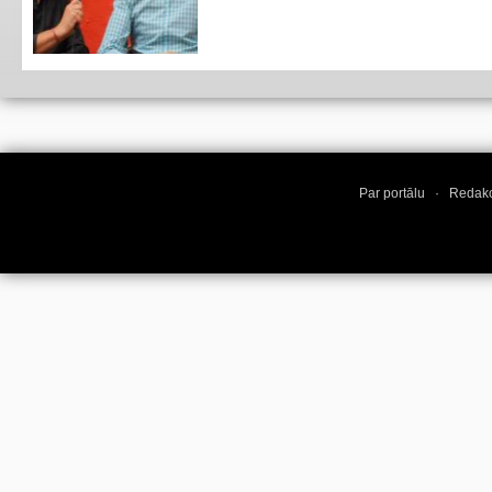
Par portālu
·
Redakc