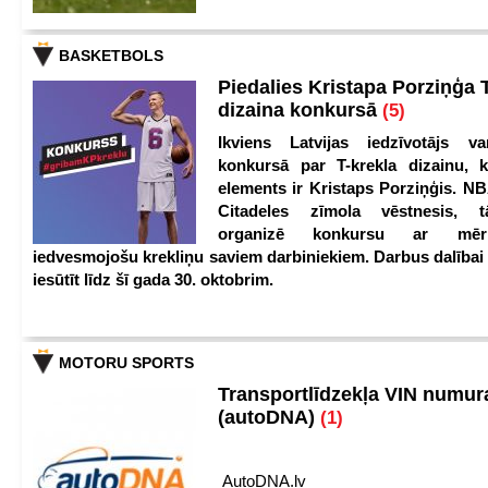
BASKETBOLS
Piedalies Kristapa Porziņģa 
dizaina konkursā
(5)
Ikviens Latvijas iedzīvotājs var
konkursā par T-krekla dizainu, k
elements ir Kristaps Porziņģis. NB
Citadeles zīmola vēstnesis, 
organizē konkursu ar mērķ
iedvesmojošu krekliņu saviem darbiniekiem. Darbus dalībai
iesūtīt līdz šī gada 30. oktobrim.
MOTORU SPORTS
Transportlīdzekļa VIN numu
(autoDNA)
(1)
AutoDNA.lv