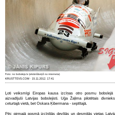
Foto: no bobslejs.lv (ekrānšāviņš no interneta)
KRUSTTEVS.COM · 15.11.2012. 17:41
Ļoti veiksmīgi Eiropas kausa izcīņas otro posmu bobslejā 
aizvadījuši Latvijas bobslejisti. Uģa Žaļima pilotētais divnieks
ceturtajā vietā, bet Oskara Ķibermana - septītajā.
Pēc pirmajā posmā izcīnītās devītās un desmitās vietas Latvi