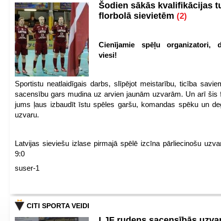
Šodien sākās kvalifikācijas t
florbolā sievietēm
(2)
Cienījamie spēļu organizatori, d
viesi!
Sportistu neatlaidīgais darbs, slīpējot meistarību, ticība sav
sacensību gars mudina uz arvien jaunām uzvarām. Un arī šis fl
jums ļaus izbaudīt īstu spēles garšu, komandas spēku un de
uzvaru.
Latvijas sieviešu izlase pirmajā spēlē izcīna pārliecinošu uzva
9:0
suser-1
CITI SPORTA VEIDI
LJF rudens sacensībās uzva