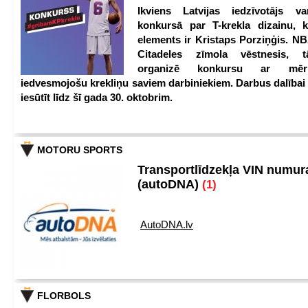
Ikviens Latvijas iedzīvotājs var
konkursā par T-krekla dizainu, k
elements ir Kristaps Porziņģis. NB
Citadeles zīmola vēstnesis, 
organizē konkursu ar mērķ
iedvesmojošu krekliņu saviem darbiniekiem. Darbus dalībai
iesūtīt līdz šī gada 30. oktobrim.
MOTORU SPORTS
Transportlīdzekļa VIN numu
(autoDNA)
(1)
AutoDNA.lv
FLORBOLS