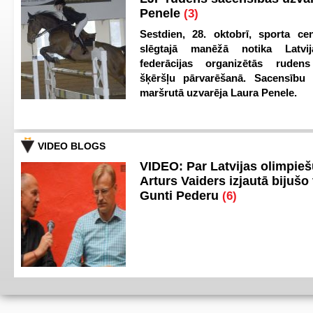
Penele
(3)
Sestdien, 28. oktobrī, sporta cen
slēgtajā manēžā notika Latvij
federācijas organizētās ruden
šķēršļu pārvarēšanā. Sacensību s
maršrutā uzvarēja Laura Penele.
VIDEO BLOGS
VIDEO: Par Latvijas olimpie
Arturs Vaiders izjautā bijušo 
Gunti Pederu
(6)