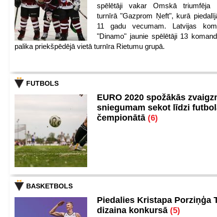
spēlētāji vakar Omskā triumfēja 
turnīrā "Gazprom Ņeft", kurā piedalīj
11 gadu vecumam. Latvijas kom
"Dinamo" jaunie spēlētāji 13 koman
palika priekšpēdējā vietā turnīra Rietumu grupā.
FUTBOLS
EURO 2020 spožākās zvaigzn
sniegumam sekot līdzi futbo
čempionātā
(6)
BASKETBOLS
Piedalies Kristapa Porziņģa 
dizaina konkursā
(5)