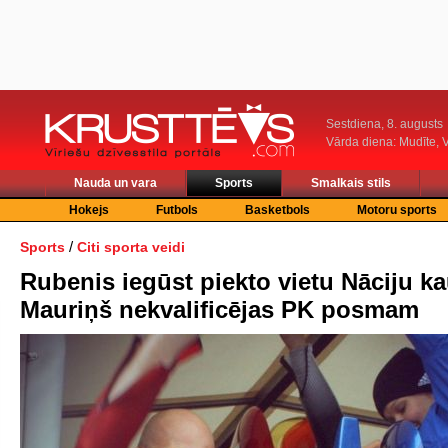
Sestdiena, 8. augusts
Vārda diena: Mudīte, V
Nauda un vara
Sports
Smalkais stils
Hokejs
Futbols
Basketbols
Motoru sports
/
Sports
Citi sporta veidi
Rubenis iegūst piekto vietu Nāciju ka
Mauriņš nekvalificējas PK posmam