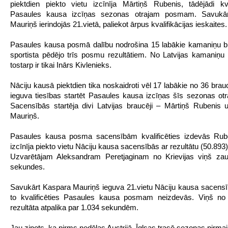
piektdien piekto vietu izcīnīja Mārtiņš Rubenis, tādējādi kval
Pasaules kausa izcīņas sezonas otrajam posmam. Savukā
Mauriņš ierindojās 21.vietā, paliekot ārpus kvalifikācijas ieskaites.
Pasaules kausa posmā dalību nodrošina 15 labākie kamaniņu b
sportista pēdējo trīs posmu rezultātiem. No Latvijas kamaniņu
tostarp ir tikai Inārs Kivlenieks.
Nāciju kausā piektdien tika noskaidroti vēl 17 labākie no 36 brau
ieguva tiesības startēt Pasaules kausa izcīņas šīs sezonas ot
Sacensībās startēja divi Latvijas braucēji – Mārtiņš Rubenis
Mauriņš.
Pasaules kausa posma sacensībām kvalificēties izdevās Rub
izcīnīja piekto vietu Nāciju kausa sacensībās ar rezultātu (50.89
Uzvarētājam Aleksandram Peretjaginam no Krievijas viņš zau
sekundes.
Savukārt Kaspara Mauriņš ieguva 21.vietu Nāciju kausa sacensīb
to kvalificēties Pasaules kausa posmam neizdevās. Viņš no 
rezultāta atpalika par 1.034 sekundēm.
Jau ziņots, ka pirms nedēļas Austrijā, Īglsas trasē sezonas pirma