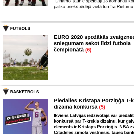
"Dinamo" jaunie spēlētāji 13 komandu k
palika priekšpēdējā vietā turnīra Rietumu
FUTBOLS
EURO 2020 spožākās zvaigznes
sniegumam sekot līdzi futbola
čempionātā
(6)
BASKETBOLS
Piedalies Kristapa Porziņģa T-k
dizaina konkursā
(5)
Ikviens Latvijas iedzīvotājs var piedalīt
konkursā par T-krekla dizainu, kur gal
elements ir Kristaps Porziņģis. NBA zv
Citadeles zīmola vēstnesis, tāpēc ban