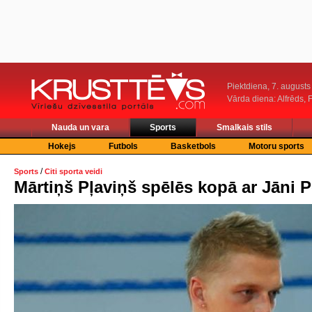
Piektdiena, 7. augusts
Vārda diena: Alfrēds, 
Nauda un vara
Sports
Smalkais stils
Hokejs
Futbols
Basketbols
Motoru sports
/
Sports
Citi sporta veidi
Mārtiņš Pļaviņš spēlēs kopā ar Jāni 