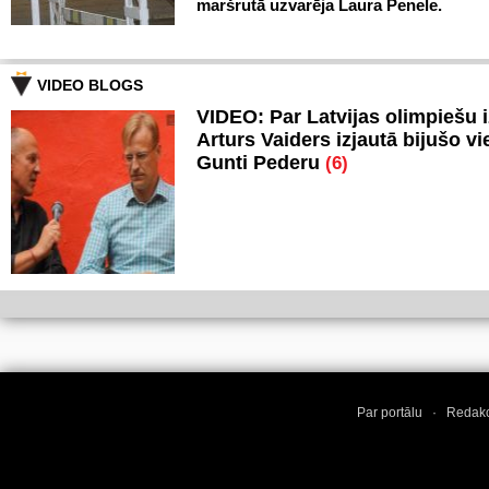
maršrutā uzvarēja Laura Penele.
VIDEO BLOGS
VIDEO: Par Latvijas olimpiešu 
Arturs Vaiders izjautā bijušo vi
Gunti Pederu
(6)
Par portālu
·
Redakc