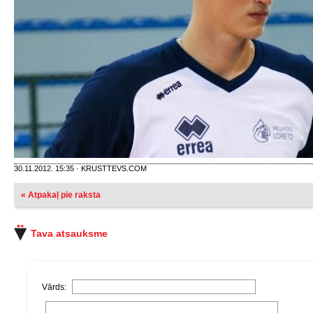
30.11.2012. 15:35 · KRUSTTEVS.COM
« Atpakaļ pie raksta
Tava atsauksme
Vārds: