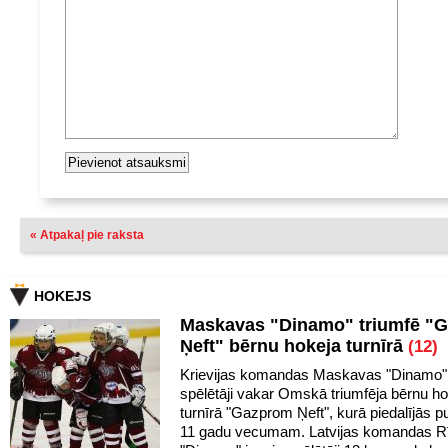
« Atpakaļ pie raksta
HOKEJS
Maskavas "Dinamo" triumfē "
Ņeft" bērnu hokeja turnīrā
(12)
Krievijas komandas Maskavas "Dinamo" 
spēlētāji vakar Omskā triumfēja bērnu h
turnīrā "Gazprom Ņeft", kurā piedalījās pu
11 gadu vecumam. Latvijas komandas R