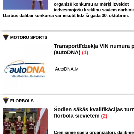
organizē konkursu ar mērķi izveidot
iedvesmojošu krekliņu saviem darbini
Darbus dalībai konkursā var iesūtīt līdz šī gada 30. oktobrim.
MOTORU SPORTS
Transportlīdzekļa VIN numura 
(autoDNA)
(1)
AutoDNA.lv
FLORBOLS
Šodien sākās kvalifikācijas turn
florbolā sievietēm
(2)
Cienījamie spēļu organizatori, dalībnie