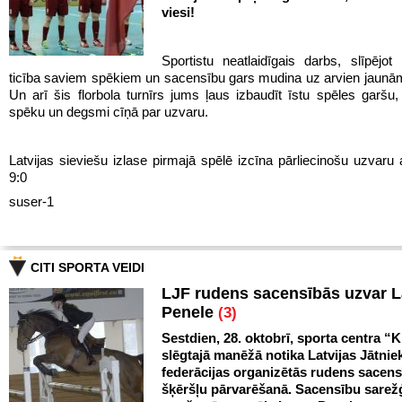
viesi!
Sportistu neatlaidīgais darbs, slīpējot 
ticība saviem spēkiem un sacensību gars mudina uz arvien jaun
Un arī šis florbola turnīrs jums ļaus izbaudīt īstu spēles garš
spēku un degsmi cīņā par uzvaru.
Latvijas sieviešu izlase pirmajā spēlē izcīna pārliecinošu uzvaru 
9:0
suser-1
CITI SPORTA VEIDI
LJF rudens sacensībās uzvar 
Penele
(3)
Sestdien, 28. oktobrī, sporta centra “Kl
slēgtajā manēžā notika Latvijas Jātnie
federācijas organizētās rudens sacen
šķēršļu pārvarēšanā. Sacensību sarežģ