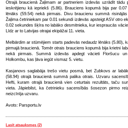
Otrajā braucienā Žaļimam ar partneriem izdevās uzrādīt tādu 
ieskrējienu kā iepriekš (5.86). Brauciens kopumā bija par 0.
lēnāks (59.54) nekā pirmais. Divu braucienu summā risinājās
Žaļima četriniekam par 0.01 sekundi izdevās apsteigt ASV otro ek
0.02 sekundes šķīra no labāko desmitnieka, kur iespraucās vācie
Līdz ar to Latvijas otrajai ekipāžai 11. vieta.
Melbārdim ar stūmējiem starts padevās nedaudz lēnāks (5.80), kā
pirmajā braucienā. Tomēr otrais brauciens kopumā bija krietni lab
nekā pirmais. Summā izdevās apdegt vācieti Floršucu un
Holkombu, kas ļāva iegūt vismaz 5. vietu.
Kasjanovs saglabāja trešo vietu posmā, bet Zubkovs ar labāk
(58.94) otrajā braucienā summā palika otrais. Uzvaru sacensīb
Hefti, kuram otrajā braucienā vien ceturtais rezultāts, taču 
vieta. Jāpiebilst, ka četrinieku sacensībās šosezon pirmo re
neizcīnīja uzvaru.
Avots: Parsportu.lv
Lasīt atsauksmes (2)