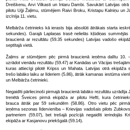
Dreiškenu, Arvi Vilkasti un Intaru Dambi. Savukārt Latvijas otrā
pilotu Uģi Žaļimu, stūmējiem Raivi Broku, Kristapu Kalniņu un J
izcīnīja 11. vietu.
Melbārža četrinieks kā ierasts bija absolūti ātrākais starta ieskr
sekundes). Garajā Laplaņas trasē nelielās kļūdiņas summējās
braucienā ar rezultātu (59.35 sekundes) Latvijas vadošo ekipāž
septītajā vietā.
Žaļims ar stūmējiem pēc pirmā braucienā ieņēma dalītu 10. –
uzrādot vienādu rezultātu (59.47) ar Kanādas un Vācijas trešajā
kuras attiecīgi pilotē Kripss un Mahata. Latvijas otrā ekipāža st
trešo labāko laiku ar līderiem (5.86), ātrāk kamanas iestūma vien
un Melbārža četrinieki.
Negaidīti pārliecinoši pirmajā braucienā labāko rezultātu uzrādīja
trenētā Šveices pirmā ekipāža ar pilotu Heftī, kura četriniek
brauca ātrāk par 59 sekundēm (58.86). Otro vietu pēc pirmā
ieņēma sezonas līdervienība – Krievijas vadošais pilots Zubkov
partneriem (59.07), bet trešajā pozīcijā negaidīti ierindojās Kri
ekipāža ar Kasjanovu priekšgalā (59.14).