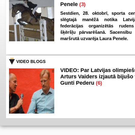
Penele
(3)
Sestdien, 28. oktobrī, sporta cen
slēgtajā manēžā notika Latvij
federācijas organizētās ruden
šķēršļu pārvarēšanā. Sacensību s
maršrutā uzvarēja Laura Penele.
VIDEO BLOGS
VIDEO: Par Latvijas olimpie
Arturs Vaiders izjautā bijušo 
Gunti Pederu
(6)