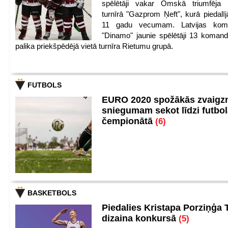
spēlētāji vakar Omskā triumfēja 
turnīrā "Gazprom Ņeft", kurā piedalīj
11 gadu vecumam. Latvijas kom
"Dinamo" jaunie spēlētāji 13 koman
palika priekšpēdējā vietā turnīra Rietumu grupā.
FUTBOLS
EURO 2020 spožākās zvaigzn
sniegumam sekot līdzi futbo
čempionātā
(6)
BASKETBOLS
Piedalies Kristapa Porziņģa 
dizaina konkursā
(5)