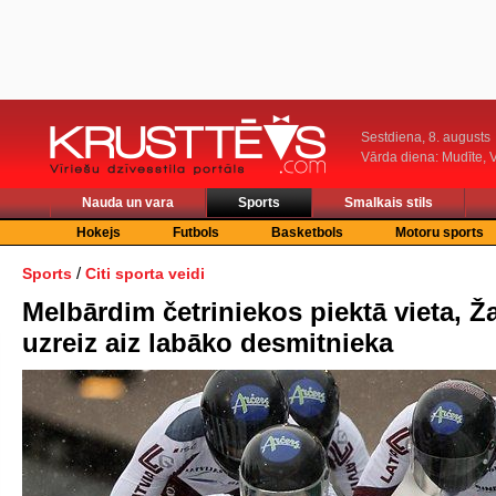
Sestdiena, 8. augusts
Vārda diena: Mudīte, V
Nauda un vara
Sports
Smalkais stils
Hokejs
Futbols
Basketbols
Motoru sports
/
Sports
Citi sporta veidi
Melbārdim četriniekos piektā vieta, Ž
uzreiz aiz labāko desmitnieka