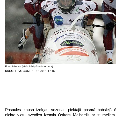
Foto: laiks.us (ekrānšāviņš no interneta)
KRUSTTEVS.COM · 16.12.2012. 17:16
Pasaules kausa izcīņas sezonas piektajā posmā bobslejā če
piekto vietu svētdien izcīnīja Oskars Melbārdis ar stūmējie