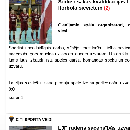
Šodien sākās kvalifikācijas t
florbolā sievietēm
(2)
Cienījamie spēļu organizatori, d
viesi!
Sportistu neatlaidīgais darbs, slīpējot meistarību, ticība sav
sacensību gars mudina uz arvien jaunām uzvarām. Un arī šis fl
jums ļaus izbaudīt īstu spēles garšu, komandas spēku un de
uzvaru.
Latvijas sieviešu izlase pirmajā spēlē izcīna pārliecinošu uzva
9:0
suser-1
CITI SPORTA VEIDI
LJF rudens sacensībās uzva