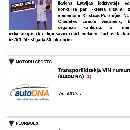
Ikviens Latvijas iedzīvotājs var
konkursā par T-krekla dizainu, k
elements ir Kristaps Porziņģis. NB
Citadeles zīmola vēstnesis, 
organizē konkursu ar mērķ
iedvesmojošu krekliņu saviem darbiniekiem. Darbus dalībai
iesūtīt līdz šī gada 30. oktobrim.
MOTORU SPORTS
Transportlīdzekļa VIN numu
(autoDNA)
(1)
AutoDNA.lv
FLORBOLS