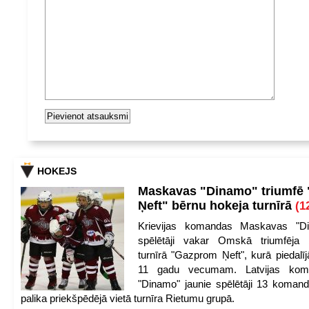
HOKEJS
Maskavas "Dinamo" triumfē
Ņeft" bērnu hokeja turnīrā
(1
Krievijas komandas Maskavas "Di
spēlētāji vakar Omskā triumfēja 
turnīrā "Gazprom Ņeft", kurā piedalīj
11 gadu vecumam. Latvijas kom
"Dinamo" jaunie spēlētāji 13 koman
palika priekšpēdējā vietā turnīra Rietumu grupā.