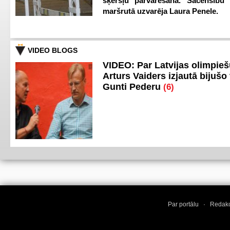
šķēršļu pārvarēšanā. Sacensību s
maršrutā uzvarēja Laura Penele.
VIDEO BLOGS
VIDEO: Par Latvijas olimpie
Arturs Vaiders izjautā bijušo 
Gunti Pederu
(6)
Par portālu
·
Redakc