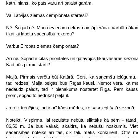
katru niansi, ko pats varu arī palaist garām.
Vai Latvijas ziemas čempionātā startēsi?
Nē. Šogad nē. Man nevienam nekas nav jāpierāda. Varbūt nāka
tikai lai labotu sacensību rekordu?
Varbūt Eiropas ziemas čempionātā?
Arī ne. Šogad ir citas prioritātes un gatavojos tikai vasaras sezona
Kad būs pirmie starti?
Maijā. Pirmais varētu būt Katārā. Ceru, ka saņemšu ielūgumu. 
tad redzēs. Maija beigās būs Rīgas kausi. Ņemot vērā, ka ma
nedaudz palīdz, tad ir pienākums nostartēt Rīgā. Pērn kauss
prom, šogad to nedrīkst pieļaut.
Ja reiz trenējies, tad ir arī kāds mērķis, ko sasniegt šajā sezonā.
Noteikti. Vispirms, lai rezultāts nebūtu sliktāks kā pērn – tātad
86,50 m. Ja būs vairāk, skaidrs, ka nebūšu noskumis. Vie
sacensībās noteiks arī tas, cik tālu metīs konkurenti. Otrs m