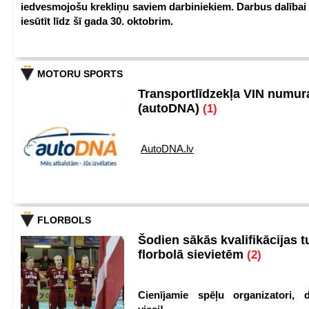
iedvesmojošu krekliņu saviem darbiniekiem. Darbus dalībai
iesūtīt līdz šī gada 30. oktobrim.
MOTORU SPORTS
Transportlīdzekļa VIN numu
(autoDNA)
(1)
AutoDNA.lv
FLORBOLS
Šodien sākās kvalifikācijas t
florbolā sievietēm
(2)
Cienījamie spēļu organizatori, d