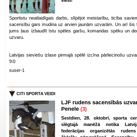
viesi!
Sportistu neatlaidīgais darbs, slīpējot meistarību, ticība sav
sacensību gars mudina uz arvien jaunām uzvarām. Un arī šis fl
jums ļaus izbaudīt īstu spēles garšu, komandas spēku un de
uzvaru.
Latvijas sieviešu izlase pirmajā spēlē izcīna pārliecinošu uzva
9:0
suser-1
CITI SPORTA VEIDI
LJF rudens sacensībās uzva
Penele
(3)
Sestdien, 28. oktobrī, sporta cen
slēgtajā manēžā notika Latvij
federācijas organizētās ruden