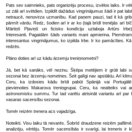
Pats sev saimnieks, pats organizēju procesu, izvēlos laiks. Ir vē
uz zāli arī svētdien. Izpildīt dažādus vingrinājumus šādi ir pat la
netraucē, nenovirza uzmanību. Kad paņem pauzi, tad it kā gri
pārmīt vārdu. Redz, šodien arī ir ar ko (tajā brīdī trenējās arī bīč
Mārtiņš Pļaviņš un fizisko kondīciju uzlaboja Artūrs Irbe)
Interesanti. Pagaidām šāds variants mani apmierina. Piemēram,
interesantus vingrinājumus, ko izpilda Irbe. Ir ko pamācīties. Kā
redzēs.
Plāno doties arī uz kādu ārzemju treniņnometni?
Jā, bet kā sanāks, vēl nezinu. Šķēpa metējiem ir grūti labi s
sezonai bez ārzemju nometnes. Šeit galīgi nav apstākļu. Arī klima
Ceru, ka izdosies kādu brīdi pabūt Spānijā vai Portugāl
pievienoties Makarova treniņgrupai. Ceru, ka neatteiks vai a
astronomisku summu. Tur tad varētu atrisināt variantu arī par 
vasaras sacensību sezonai.
Tomēr reizēm trenera acs vajadzīga.
Noteikti. Visu laiku tā nevarēs. Šobrīd draudzene reizēm pafilmē
analizēju, vērtēju. Tomēr sacensībās ir svarīgi, lai treneris ir 