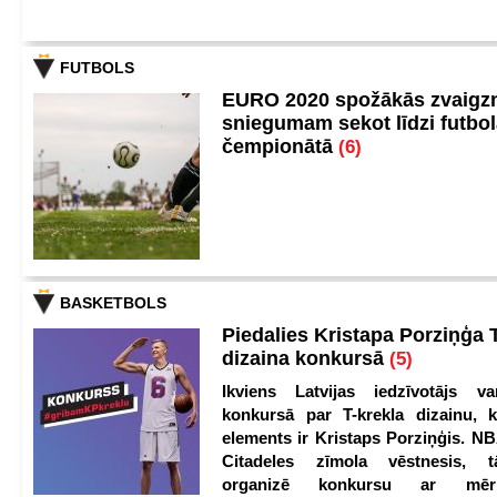
FUTBOLS
EURO 2020 spožākās zvaigzn
sniegumam sekot līdzi futbo
čempionātā
(6)
BASKETBOLS
Piedalies Kristapa Porziņģa 
dizaina konkursā
(5)
Ikviens Latvijas iedzīvotājs var
konkursā par T-krekla dizainu, k
elements ir Kristaps Porziņģis. NB
Citadeles zīmola vēstnesis, 
organizē konkursu ar mērķ