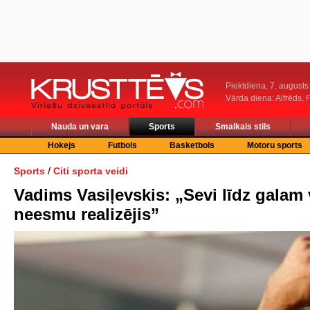
Piektdiena, 7. augusts
Vārda diena: Alfrēds, 
Nauda un vara
Sports
Smalkais stils
Hokejs
Futbols
Basketbols
Motoru sports
/
Sports
Citi sporta veidi
Vadims Vasiļevskis: „Sevi līdz galam 
neesmu realizējis”