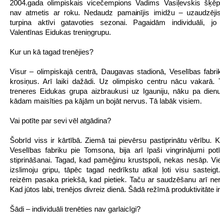
2004.gada olimpiskais vicečempions Vadims Vasiļevskis šķē
nav atmetis ar roku. Nedaudz pamainījis imidžu – uzaudzēji
turpina aktīvi gatavoties sezonai. Pagaidām individuāli, jo 
Valentīnas Eidukas treniņgrupu.
Kur un kā tagad trenējies?
Visur – olimpiskajā centrā, Daugavas stadionā, Veselības fabri
krosiņus. Arī laiki dažādi. Uz olimpisko centru nācu vakarā.
treneres Eidukas grupa aizbraukusi uz Igauniju, nāku pa dien
kādam maisīties pa kājām un bojāt nervus. Tā labāk visiem.
Vai potīte par sevi vēl atgādina?
Šobrīd viss ir kārtībā. Ziemā tai pievērsu pastiprinātu vērību. 
Veselības fabriku pie Tomsona, bija arī īpaši vingrinājumi pot
stiprināšanai. Tagad, kad pamēģinu krustspoli, nekas nesāp. Vi
izslimoju gripu, tāpēc tagad nedrīkstu atkal ļoti visu sasteig
reizēm pasaka priekšā, kad pietiek. Taču ar saudzēšanu arī ne
Kad jūtos labi, trenējos divreiz dienā. Šādā režīmā produktivitāte i
Šādi – individuāli trenēties nav garlaicīgi?