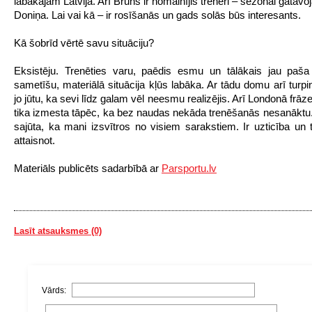
labākajam Latvijā. Arī Brūns ir nomainījis treneri – sezonai gatavo
Doniņa. Lai vai kā – ir rosīšanās un gads solās būs interesants.
Kā šobrīd vērtē savu situāciju?
Eksistēju. Trenēties varu, paēdis esmu un tālākais jau paša
sametīšu, materiālā situācija kļūs labāka. Ar tādu domu arī turpi
jo jūtu, ka sevi līdz galam vēl neesmu realizējis. Arī Londonā frāz
tika izmesta tāpēc, ka bez naudas nekāda trenēšanās nesanāktu. 
sajūta, ka mani izsvītros no visiem sarakstiem. Ir uzticība un 
attaisnot.
Materiāls publicēts sadarbībā ar
Parsportu.lv
Lasīt atsauksmes (0)
Vārds: