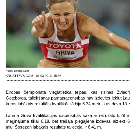
Foto: Zimbio.com.
KRUSTTEVS.COM · 01.03.2013. 15:36
Eiropas čempionātā vieglatlētikā telpās, kas risinās Zviedri
Gēteborgā, tāllēkšanas pamatsacensībās nav izdevies iekļūt Lau
kuras labākais rezultāts kvalifikācijā bija 6.34 metri, kas deva 13. 
Lauma Grīva kvalifikācijas sacensības sāka ar rezultātu 6.28 me
mēģinājumā tikai 6.18, bet trešajā piegājienā izdevās aizlēkt 
tālu. Šosezon labākais rezultāts tāllēcējai ir 6.41 m.