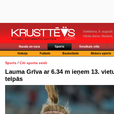
Svētdiena, 9. augusts
Vārda diena: Madara
Nauda un vara
Sports
Smalkais stils
Hokejs
Futbols
Basketbols
Motoru sports
/
Sports
Citi sporta veidi
Lauma Grīva ar 6.34 m ieņem 13. viet
telpās