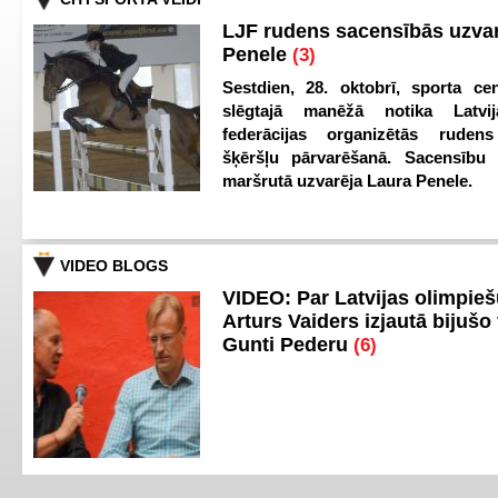
LJF rudens sacensībās uzva
Penele
(3)
Sestdien, 28. oktobrī, sporta cen
slēgtajā manēžā notika Latvij
federācijas organizētās ruden
šķēršļu pārvarēšanā. Sacensību s
maršrutā uzvarēja Laura Penele.
VIDEO BLOGS
VIDEO: Par Latvijas olimpie
Arturs Vaiders izjautā bijušo 
Gunti Pederu
(6)