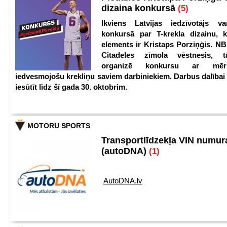
dizaina konkursā
(5)
Ikviens Latvijas iedzīvotājs var
konkursā par T-krekla dizainu, k
elements ir Kristaps Porziņģis. NB
Citadeles zīmola vēstnesis, 
organizē konkursu ar mērķ
iedvesmojošu krekliņu saviem darbiniekiem. Darbus dalībai
iesūtīt līdz šī gada 30. oktobrim.
MOTORU SPORTS
Transportlīdzekļa VIN numu
(autoDNA)
(1)
AutoDNA.lv