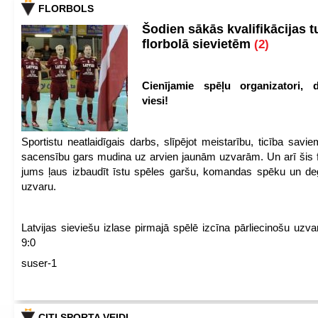
FLORBOLS
Šodien sākās kvalifikācijas t
florbolā sievietēm
(2)
Cienījamie spēļu organizatori, d
viesi!
Sportistu neatlaidīgais darbs, slīpējot meistarību, ticība sav
sacensību gars mudina uz arvien jaunām uzvarām. Un arī šis fl
jums ļaus izbaudīt īstu spēles garšu, komandas spēku un de
uzvaru.
Latvijas sieviešu izlase pirmajā spēlē izcīna pārliecinošu uzva
9:0
suser-1
CITI SPORTA VEIDI