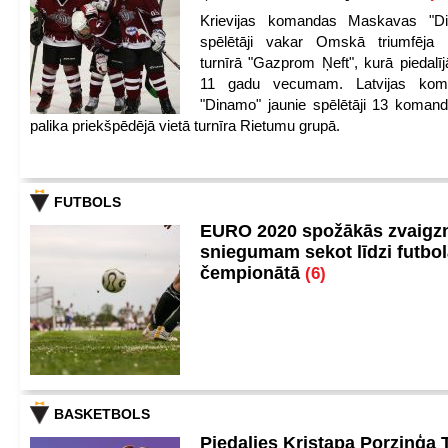
Krievijas komandas Maskavas "Di
spēlētāji vakar Omskā triumfēja 
turnīrā "Gazprom Ņeft", kurā piedalīj
11 gadu vecumam. Latvijas kom
"Dinamo" jaunie spēlētāji 13 koman
palika priekšpēdējā vietā turnīra Rietumu grupā.
FUTBOLS
EURO 2020 spožākās zvaigzn
sniegumam sekot līdzi futbo
čempionātā
(6)
BASKETBOLS
Piedalies Kristapa Porziņģa 