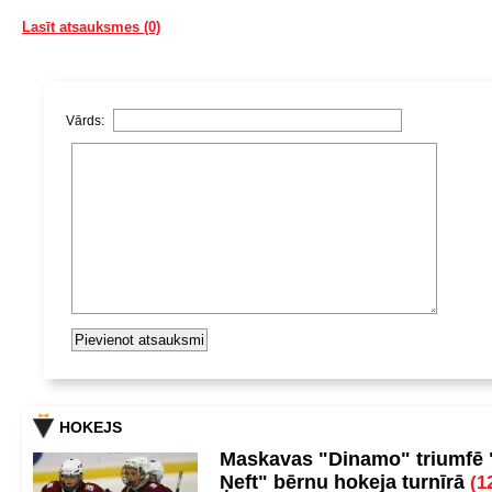
Lasīt atsauksmes (0)
Vārds:
HOKEJS
Maskavas "Dinamo" triumfē
Ņeft" bērnu hokeja turnīrā
(1