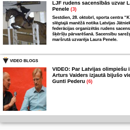
LJF rudens sacensībās uzvar 
Penele
(3)
Sestdien, 28. oktobrī, sporta centra “Kl
slēgtajā manēžā notika Latvijas Jātnie
federācijas organizētās rudens sacen
šķēršļu pārvarēšanā. Sacensību sarežģ
maršrutā uzvarēja Laura Penele.
VIDEO BLOGS
VIDEO: Par Latvijas olimpiešu 
Arturs Vaiders izjautā bijušo vi
Gunti Pederu
(6)