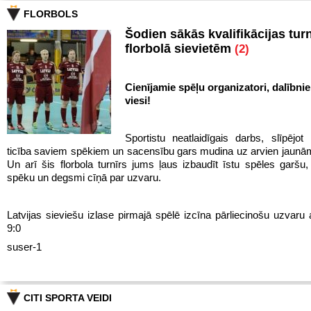
FLORBOLS
Šodien sākās kvalifikācijas turn
florbolā sievietēm
(2)
Cienījamie spēļu organizatori, dalībnie
viesi!
Sportistu neatlaidīgais darbs, slīpējot 
ticība saviem spēkiem un sacensību gars mudina uz arvien jaun
Un arī šis florbola turnīrs jums ļaus izbaudīt īstu spēles garš
spēku un degsmi cīņā par uzvaru.
Latvijas sieviešu izlase pirmajā spēlē izcīna pārliecinošu uzvaru 
9:0
suser-1
CITI SPORTA VEIDI