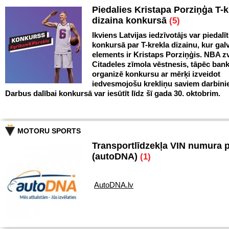
Piedalies Kristapa Porziņģa T-k
dizaina konkursā
(5)
Ikviens Latvijas iedzīvotājs var piedalīt
konkursā par T-krekla dizainu, kur gal
elements ir Kristaps Porziņģis. NBA zv
Citadeles zīmola vēstnesis, tāpēc ban
organizē konkursu ar mērķi izveidot
iedvesmojošu krekliņu saviem darbini
Darbus dalībai konkursā var iesūtīt līdz šī gada 30. oktobrim.
MOTORU SPORTS
Transportlīdzekļa VIN numura 
(autoDNA)
(1)
AutoDNA.lv