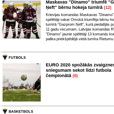
Maskavas "Dinamo" triumfē "
Ņeft" bērnu hokeja turnīrā
(12)
Krievijas komandas Maskavas "Dinamo" 
spēlētāji vakar Omskā triumfēja bērnu h
turnīrā "Gazprom Ņeft", kurā piedalījās pu
11 gadu vecumam. Latvijas komandas R
"Dinamo" jaunie spēlētāji 13 komandu k
palika priekšpēdējā vietā turnīra Rietumu
FUTBOLS
EURO 2020 spožākās zvaigznes
sniegumam sekot līdzi futbola
čempionātā
(6)
BASKETBOLS