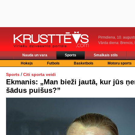
Pirmdiena, 10. august
Vārda diena: Brencis, 
Nauda un vara
Sports
Smalkais stils
Hokejs
Futbols
Basketbols
Motoru sports
/
Sports
Citi sporta veidi
Ekmanis: „Man bieži jautā, kur jūs ņ
šādus puišus?”