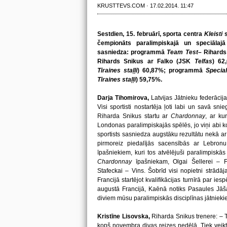
KRUSTTEVS.COM · 17.02.2014. 11:47
Sestdien, 15. februārī, sporta centra
Kleisti
s
čempionāts paralimpiskajā un speciālajā
sasniedza: programmā
Team Test
– Rihards
Rihards Snikus ar Falko (JSK
Telfas
) 62
Tīraines staļļi
) 60,87%; programmā
Specia
Tīraines staļļi
) 59,75%.
Darja Tihomirova,
Latvijas Jātnieku federācij
Visi sportisti nostartēja ļoti labi un savā sni
Riharda Snikus startu ar
Chardonnay
, ar ku
Londonas paralimpiskajās spēlēs, jo viņi abi kop
sportists sasniedza augstāku rezultātu nekā ar
pirmoreiz piedalījās sacensībās ar Lebron
īpašniekiem, kuri tos atvēlējuši paralimpiskā
Chardonnay
īpašniekam, Olgai Šellerei – F
Stafeckai – Vins. Šobrīd visi nopietni strādā
Francijā startējot kvalifikācijas turnīrā par i
augustā Francijā, Kaēnā notiks Pasaules Jāšan
diviem mūsu paralimpiskās disciplīnas jātnieki
Kristīne Lisovska,
Riharda Snikus trenere: – 
kopš novembra divas reizes nedēļā. Tiek veikt