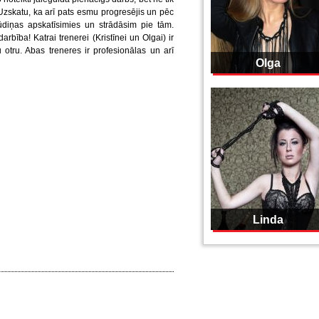
. Uzskatu, ka arī pats esmu progresējis un pēc
ūdiņas apskatīsimies un strādāsim pie tām.
rbība! Katrai trenerei (Kristīnei un Olgai) ir
otru. Abas treneres ir profesionālas un arī
Olga
Linda