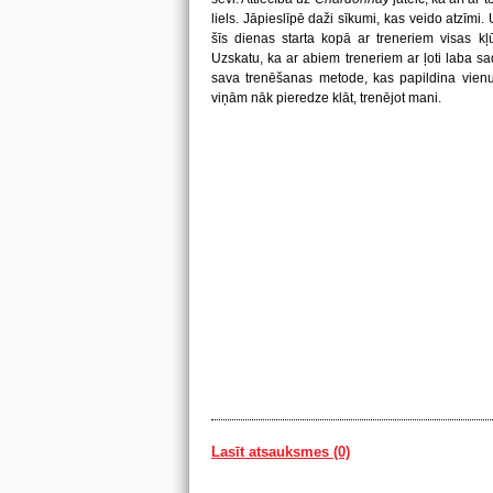
liels. Jāpieslīpē daži sīkumi, kas veido atzīmi
šīs dienas starta kopā ar treneriem visas kļ
Uzskatu, ka ar abiem treneriem ar ļoti laba sada
sava trenēšanas metode, kas papildina vienu 
viņām nāk pieredze klāt, trenējot mani.
Lasīt atsauksmes (0)