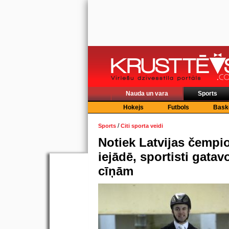
Nauda un vara
Sports
Hokejs
Futbols
Bask
/
Sports
Citi sporta veidi
Notiek Latvijas čempi
iejādē, sportisti gata
cīņām