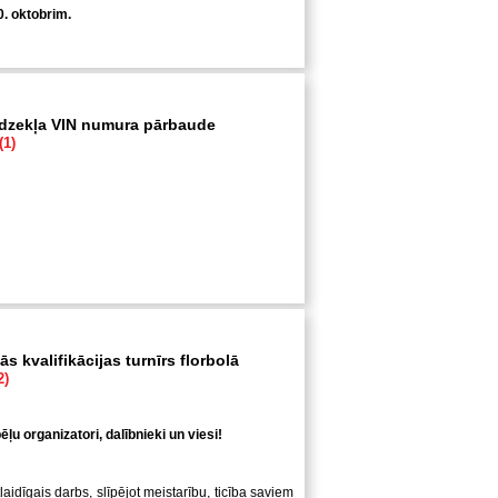
0. oktobrim.
īdzekļa VIN numura pārbaude
(1)
s kvalifikācijas turnīrs florbolā
2)
ļu organizatori, dalībnieki un viesi!
laidīgais darbs, slīpējot meistarību, ticība saviem