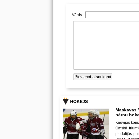
Vārds:
HOKEJS
Maskavas "
bērnu hoke
Krievijas kom
Omskā triumf
piedalījās p