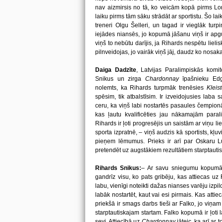
nav aizmirsis no tā, ko veicām kopā pirms L
laiku pirms tām sāku strādāt ar sportistu. Šo lai
treneri Olgu Šelleri, un tagad ir vieglāk turp
iejādes niansēs, jo kopumā jāšanu viņš ir apg
viņš to nebūtu darījis, ja Rihards nespētu lielis
pilnveidojas, jo vairāk viņš jāj, daudz ko nosa
Daiga Dadzīte
, Latvijas Paralimpiskās komi
Snikus un zirga
Chardonnay
īpašnieku Edg
nolemts, ka Rihards turpmāk trenēsies
Kleis
spēsim, tik atbalstīsim. Ir izveidojusies lab
ceru, ka viņš labi nostartēs pasaules čempionā
kas ļautu kvalificēties jau nākamajām paral
Rihards ir ļoti progresējis un saistām ar viņu lie
sporta izpratnē, – viņš audzis kā sportists, kļuv
pieņem lēmumus. Prieks ir arī par Oskaru Luk
pretendēt uz augstākiem rezultātiem starptautis
Rihards Snikus:
–
Ar savu sniegumu kopumā
gandrīz visu, ko pats gribēju, kas attiecas uz
labu, vienīgi noteikti dažas nianses varēju izpild
labāk nostartēt, kaut vai esi pirmais. Kas atti
priekšā ir smags darbs tieši ar Falko, jo viņam
starptautiskajam startam. Falko kopumā ir ļoti l
sevi. Attiecībā uz
Chardonnay
jāteic, ka arī ar 