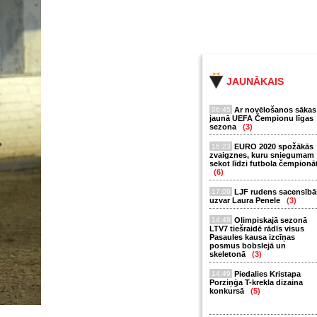
JAUNĀKAIS
06:45
Ar novēlošanos sākas
jaunā UEFA Čempionu līgas
sezona
(3)
16:23
EURO 2020 spožākās
zvaigznes, kuru sniegumam
sekot līdzi futbola čempionā
(6)
17:09
LJF rudens sacensībā
uzvar Laura Penele
(3)
14:48
Olimpiskajā sezonā
LTV7 tiešraidē rādīs visus
Pasaules kausa izcīņas
posmus bobslejā un
skeletonā
(3)
14:49
Piedalies Kristapa
Porziņģa T-krekla dizaina
konkursā
(5)