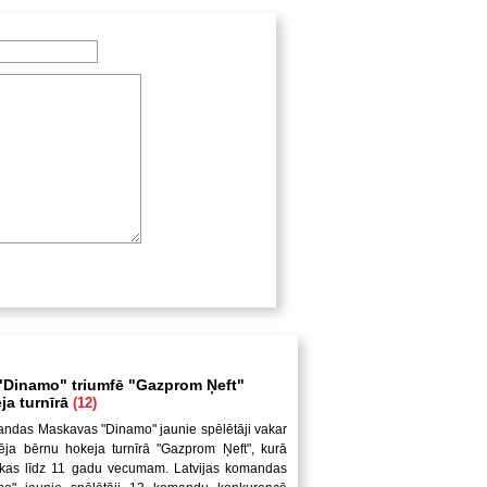
Dinamo" triumfē "Gazprom Ņeft"
ja turnīrā
(12)
andas Maskavas "Dinamo" jaunie spēlētāji vakar
ēja bērnu hokeja turnīrā "Gazprom Ņeft", kurā
uikas līdz 11 gadu vecumam. Latvijas komandas