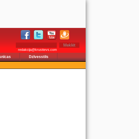
redakcija@krusttevs.com
snīcas
Dzīvesstils