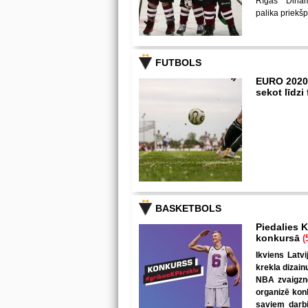
Rīgas "Dina
palika priekš
FUTBOLS
EURO 2020
sekot līdz
BASKETBOLS
Piedalies K
konkursā
(
Ikviens Latvi
krekla dizain
NBA zvaigzne
organizē kon
saviem darbi