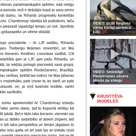
ondonas paralimpiskajām spēlēm, kad neilgu
ka periodu viņš ir strādājis kopā ar savu pirmo
ināt darbu, lai Rihards progresētu konkrētās
uvis.
Chardonnay
startēja kā pulkstenis, taču
VIDEO: Izcili! Neganta
ki pieprasīt vajadzīgo tempu un soli. Sportists
vārna kārtīgi pārmāca
ka gribasspēks un vēlme strādāt.
kaķi
(37)
tejas prezidente: – Ar LJF vadību, Rihardu
aru Treibergu tikāmies novembrī, un tika
tos
treneres Kristīnes Lisovskas vadībā. Cik
a sadarbība gan ar LJF, gan pašu Rihardu, un
tā, lai iekļūtu pirmajā piecniekā savā grupā,
impiskajām spēlēm Riodežaneiro, Brazīlijā.
VIDEO: Smieklīgi!
las cerības, turklāt tas noticis ne tikai jāšanas
Piedzērusies vāvere
plosās pa sniegu
(255)
is nopietnāks, pats izsver to, ko darīt, un pats
auski, un, ja viņš turpinās iesākto, varēs
kās sacīkstēs.
KRUSTTĒVA
MODELES
 esmu apmierināts! Ar
Chardonnay
izdarīju
 Falko pirmo startu, tad to kopumā vērtēju kā
īt labāk. Bet ir tāds labs teiciens: vienmēr var
ecas uz tālāko sadarbību ar abiem zirgiem, tad
 ir ļoti laba perspektīva un lēnām jāgatavo to
aba soļu gaita un arī pats tas ar izskatu izceļ
to noteikti jāiegulda pienācīgs darbs, bet ne tik