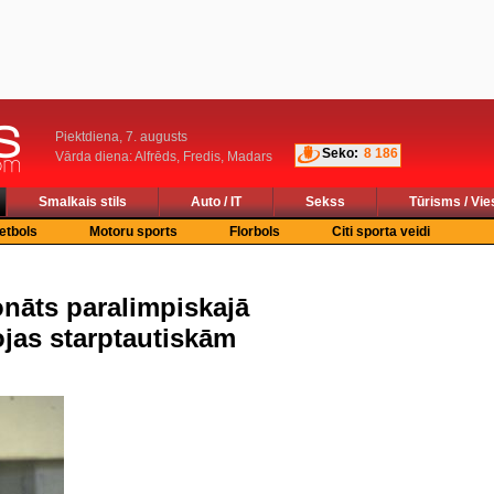
Piektdiena, 7. augusts
Seko:
8 186
Vārda diena: Alfrēds, Fredis, Madars
Smalkais stils
Auto / IT
Sekss
Tūrisms / Vie
etbols
Motoru sports
Florbols
Citi sporta veidi
onāts paralimpiskajā
vojas starptautiskām