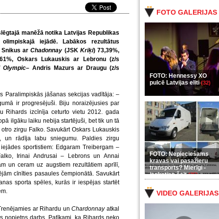
FOTO GALERIJAS
lēgtajā manēžā notika Latvijas Republikas
 olimpiskajā iejādē. Labākos rezultātus
 Snikus ar
Chadonnay
(JSK
Kriķi
) 73,39%,
,61%, Oskars Lukauskis ar Lebronu (z/s
l Olympic
–
Andris Mazurs ar Draugu (z/s
FOTO: Hennessy XO
pulcē Latvijas eliti
(32)
as Paralimpiskās jāšanas sekcijas vadītāja: –
egumā ir progresējuši. Biju noraizējusies par
ru Rihards izcīnīja ceturto vietu 2012. gada
ā ilgāku laiku nebija startējuši, bet tik un tā
 otro zirgu Falko. Savukārt Oskars Lukauskis
u, un rādīja labu sniegumu. Paldies zirgu
s iejādes sportistiem: Edgaram Treibergam –
FOTO: Nepieciešams
alko, Irinai Andrusai – Lebrons un Annai
kravas vai pasažieru
jam un ceram uz augstiem rezultātiem aprīlī,
transports? Mierīgi -
espējām cīnīties pasaules čempionātā. Savukārt
ieskaties šeit
(35)
as sporta spēles, kurās ir iespējas startēt
em.
VIDEO GALERIJAS
Trenējamies ar Rihardu un
Chardonnay
atkal
s nopietns darbs. Patīkami, ka Rihards neko