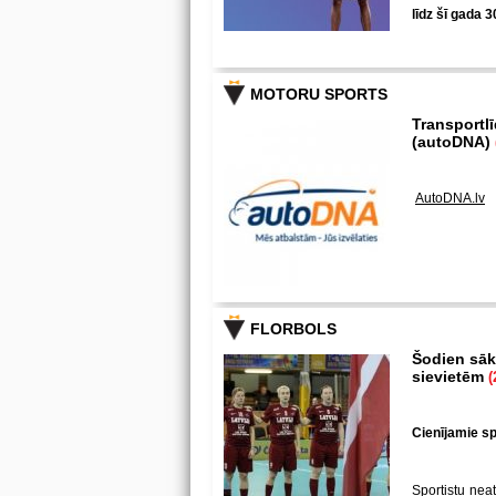
līdz šī gada 3
MOTORU SPORTS
Transportl
(autoDNA)
AutoDNA.lv
FLORBOLS
Šodien sākā
sievietēm
(
Cienījamie spē
Sportistu neat