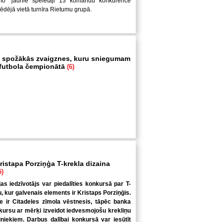
mo" jaunie spēlētāji 13 komandu konkurencē
pēdējā vietā turnīra Rietumu grupā.
 spožākās zvaigznes, kuru sniegumam
i futbola čempionātā
(6)
ristapa Porziņģa T-krekla dizaina
5)
jas iedzīvotājs var piedalīties konkursā par T-
u, kur galvenais elements ir Kristaps Porziņģis.
 ir Citadeles zīmola vēstnesis, tāpēc banka
kursu ar mērķi izveidot iedvesmojošu krekliņu
niekiem. Darbus dalībai konkursā var iesūtīt