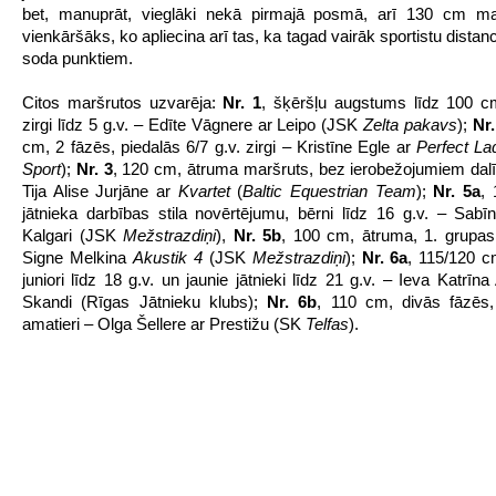
bet, manuprāt, vieglāki nekā pirmajā posmā, arī 130 cm mar
vienkāršāks, ko apliecina arī tas, ka tagad vairāk sportistu distan
soda punktiem.
Citos maršrutos uzvarēja:
Nr. 1
, šķēršļu augstums līdz 100 c
zirgi līdz 5 g.v. – Edīte Vāgnere ar Leipo (JSK
Zelta pakavs
);
Nr.
cm, 2 fāzēs, piedalās 6/7 g.v. zirgi – Kristīne Egle ar
Perfect La
Sport
);
Nr. 3
, 120 cm, ātruma maršruts, bez ierobežojumiem dal
Tija Alise Jurjāne ar
Kvartet
(
Baltic Equestrian Team
);
Nr. 5a
,
jātnieka darbības stila novērtējumu, bērni līdz 16 g.v. – Sabīn
Kalgari (JSK
Mežstrazdiņi
),
Nr. 5b
, 100 cm, ātruma, 1. grupas
Signe Melkina
Akustik 4
(JSK
Mežstrazdiņi
);
Nr. 6a
, 115/120 c
juniori līdz 18 g.v. un jaunie jātnieki līdz 21 g.v. – Ieva Katrīn
Skandi (Rīgas Jātnieku klubs);
Nr. 6b
, 110 cm, divās fāzēs,
amatieri – Olga Šellere ar Prestižu (SK
Telfas
).