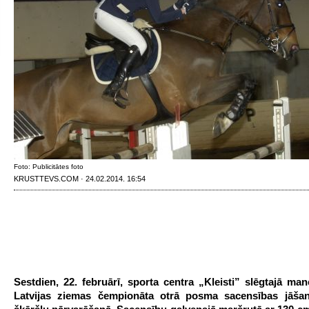
Foto: Publicitātes foto
KRUSTTEVS.COM · 24.02.2014. 16:54
Sestdien, 22. februārī, sporta centra „Kleisti” slēgtajā ma
Latvijas ziemas čempionāta otrā posma sacensības jāša