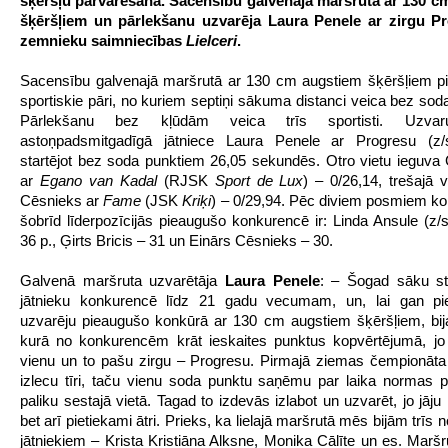
šķēršļu pārvarēšanā. Sacensību galvenajā maršrutā ar 130 c
šķēršļiem un pārlekšanu uzvarēja Laura Penele ar zirgu P
zemnieku saimniecības
Lielceri
.
Sacensību galvenajā maršrutā ar 130 cm augstiem šķēršļiem pi
sportiskie pāri, no kuriem septiņi sākuma distanci veica bez sod
Pārlekšanu bez kļūdām veica trīs sportisti. Uzvaru
astoņpadsmitgadīgā jātniece Laura Penele ar Progresu (
startējot bez soda punktiem 26,05 sekundēs. Otro vietu ieguva Ģ
ar
Egano van Kadal
(RJSK
Sport de Lux
) – 0/26,14, trešajā v
Cēsnieks ar
Fame
(JSK
Kriķi
) – 0/29,94. Pēc diviem posmiem k
šobrīd līderpozīcijās pieaugušo konkurencē ir: Linda Ansule (z
36 p., Ģirts Bricis – 31 un Einārs Cēsnieks – 30.
Galvenā maršruta uzvarētāja
Laura Penele
: – Šogad sāku st
jātnieku konkurencē līdz 21 gadu vecumam, un, lai gan pie
uzvarēju pieaugušo konkūrā ar 130 cm augstiem šķēršļiem, bija
kurā no konkurencēm krāt ieskaites punktus kopvērtējumā, jo 
vienu un to pašu zirgu – Progresu. Pirmajā ziemas čempionāt
izlecu tīri, taču vienu soda punktu saņēmu par laika normas p
paliku sestajā vietā. Tagad to izdevās izlabot un uzvarēt, jo jāju ne
bet arī pietiekami ātri. Prieks, ka lielajā maršrutā mēs bijām trīs 
jātniekiem – Krista Kristiāna Alksne, Monika Cālīte un es. Maršrut