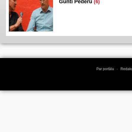
Gunti Pederu
(6)
Par portālu
·
Redakc