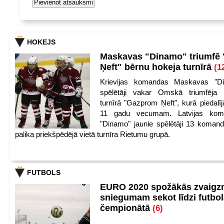
HOKEJS
Maskavas "Dinamo" triumfē
Ņeft" bērnu hokeja turnīrā
(1
Krievijas komandas Maskavas "Di
spēlētāji vakar Omskā triumfēja 
turnīrā "Gazprom Ņeft", kurā piedalīj
11 gadu vecumam. Latvijas kom
"Dinamo" jaunie spēlētāji 13 koman
palika priekšpēdējā vietā turnīra Rietumu grupā.
FUTBOLS
EURO 2020 spožākās zvaigzn
sniegumam sekot līdzi futbo
čempionātā
(6)