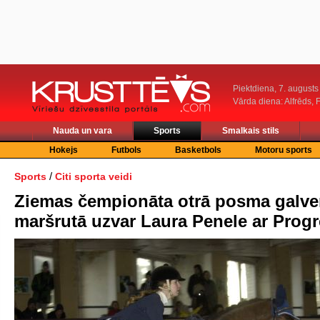
Piektdiena, 7. augusts
Vārda diena: Alfrēds, 
Nauda un vara
Sports
Smalkais stils
Hokejs
Futbols
Basketbols
Motoru sports
/
Sports
Citi sporta veidi
Ziemas čempionāta otrā posma galve
maršrutā uzvar Laura Penele ar Prog