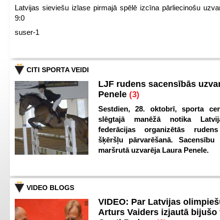
Latvijas sieviešu izlase pirmajā spēlē izcīna pārliecinošu uzva
9:0
suser-1
CITI SPORTA VEIDI
LJF rudens sacensībās uzva
Penele
(3)
Sestdien, 28. oktobrī, sporta cen
slēgtajā manēžā notika Latvij
federācijas organizētās ruden
šķēršļu pārvarēšanā. Sacensību s
maršrutā uzvarēja Laura Penele.
VIDEO BLOGS
VIDEO: Par Latvijas olimpie
Arturs Vaiders izjautā bijušo 