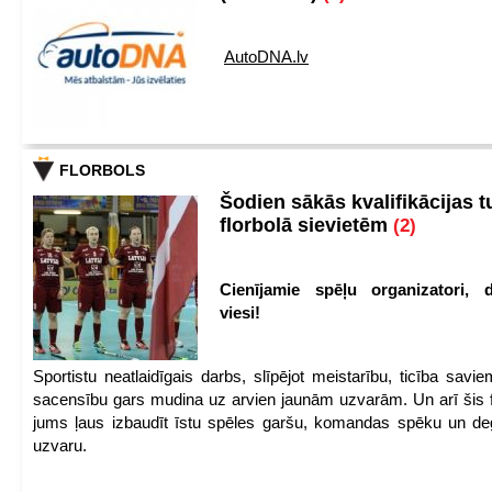
AutoDNA.lv
FLORBOLS
Šodien sākās kvalifikācijas t
florbolā sievietēm
(2)
Cienījamie spēļu organizatori, d
viesi!
Sportistu neatlaidīgais darbs, slīpējot meistarību, ticība sav
sacensību gars mudina uz arvien jaunām uzvarām. Un arī šis fl
jums ļaus izbaudīt īstu spēles garšu, komandas spēku un de
uzvaru.