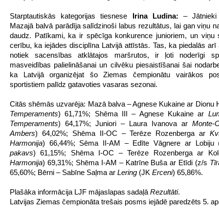
Starptautiskās kategorijas tiesnese
Irina Ludina:
– Jātnieki
Mazajā balvā parādīja salīdzinoši labus rezultātus, lai gan viņu na
daudz. Patīkami, ka ir spēcīga konkurence junioriem, un viņu 
cerību, ka iejādes disciplīna Latvijā attīstās. Tas, ka piedalās arī
notiek sacensības atklātajos maršrutos, ir ļoti noderīgi sp
masveidības palielināšanai un cilvēku piesaistīšanai šai nodarbei
ka Latvijā organizējat šo Ziemas čempionātu vairākos p
sportistiem palīdz gatavoties vasaras sezonai.
Citās shēmās uzvarēja: Mazā balva – Agnese Kukaine ar Dionu 
Temperaments
) 61,71%; Shēma III – Agnese Kukaine ar
Lu
Temperaments
) 64,17%; Juniori – Laura Ivanova ar
Monte-C
Ambers
) 64,02%; Shēma II-OC – Terēze Rozenberga ar
K
Harmonija
) 66,44%; Sēma II-AM – Edīte Vāgnere ar Lobij
pakavs
) 61,15%; Shēma I-OC – Terēze Rozenberga ar Kol
Harmonija
) 69,31%; Shēma I-AM – Katrīne Buša ar Etīdi (z/s
Tīr
65,60%; Bērni – Sabīne Saļma ar
Lering
(JK
Erceni
) 65,86%.
Plašāka informācija LJF mājaslapas sadaļā
Rezultāti
.
Latvijas Ziemas čempionāta trešais posms iejādē paredzēts 5. aprī