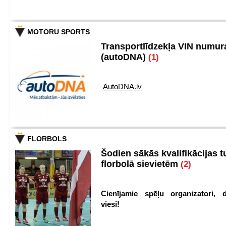
MOTORU SPORTS
Transportlīdzekļa VIN numu
(autoDNA)
(1)
AutoDNA.lv
FLORBOLS
Šodien sākās kvalifikācijas t
florbolā sievietēm
(2)
Cienījamie spēļu organizatori, d
viesi!