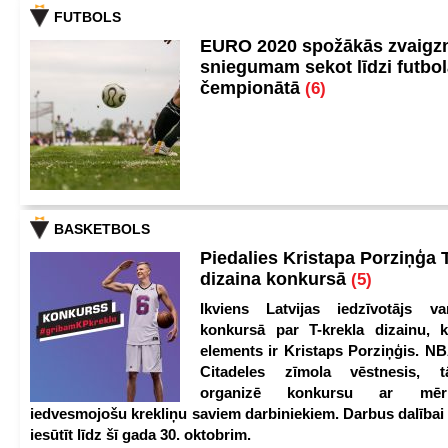
FUTBOLS
EURO 2020 spožākās zvaigzn
sniegumam sekot līdzi futbo
čempionātā
(6)
BASKETBOLS
Piedalies Kristapa Porziņģa 
dizaina konkursā
(5)
Ikviens Latvijas iedzīvotājs var
konkursā par T-krekla dizainu, k
elements ir Kristaps Porziņģis. NB
Citadeles zīmola vēstnesis, 
organizē konkursu ar mērķ
iedvesmojošu krekliņu saviem darbiniekiem. Darbus dalībai
iesūtīt līdz šī gada 30. oktobrim.