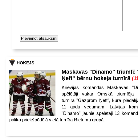
HOKEJS
Maskavas "Dinamo" triumfē
Ņeft" bērnu hokeja turnīrā
(1
Krievijas komandas Maskavas "Di
spēlētāji vakar Omskā triumfēja 
turnīrā "Gazprom Ņeft", kurā piedalīj
11 gadu vecumam. Latvijas kom
"Dinamo" jaunie spēlētāji 13 koman
palika priekšpēdējā vietā turnīra Rietumu grupā.