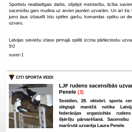
Sportistu neatlaidīgais darbs, slīpējot meistarību, ticība sav
sacensību gars mudina uz arvien jaunām uzvarām. Un arī šis fl
jums ļaus izbaudīt īstu spēles garšu, komandas spēku un de
uzvaru.
Latvijas sieviešu izlase pirmajā spēlē izcīna pārliecinošu uzva
9:0
suser-1
CITI SPORTA VEIDI
LJF rudens sacensībās uzva
Penele
(3)
Sestdien, 28. oktobrī, sporta cen
slēgtajā manēžā notika Latvij
federācijas organizētās ruden
šķēršļu pārvarēšanā. Sacensību s
maršrutā uzvarēja Laura Penele.