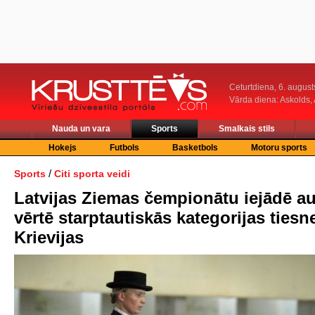
Ceturtdiena, 6. august
Vārda diena: Askolds,
Nauda un vara
Sports
Smalkais stils
Hokejs
Futbols
Basketbols
Motoru sports
/
Sports
Citi sporta veidi
Latvijas Ziemas čempionātu iejādē a
vērtē starptautiskās kategorijas ties
Krievijas