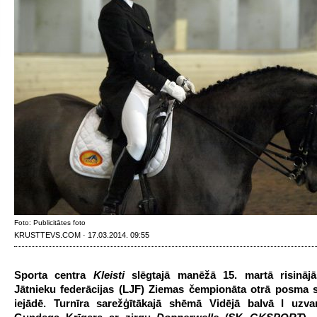
Foto: Publicitātes foto
KRUSTTEVS.COM · 17.03.2014. 09:55
Sporta centra
Kleisti
slēgtajā manēžā 15. martā risinājā
Jātnieku federācijas (LJF) Ziemas čempionāta otrā posma 
iejādē. Turnīra sarežģītākajā shēmā Vidējā balvā I uzvar