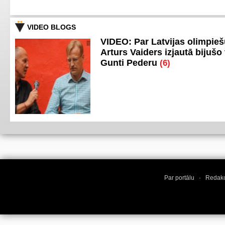
VIDEO BLOGS
VIDEO: Par Latvijas olimpie
Arturs Vaiders izjautā bijušo 
Gunti Pederu
(6)
Par portālu
·
Redakc