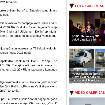
ava (2:54:58).
FOTO GALERIJAS
 konkurentiem, bet arī ar Siguldas kalnu. Masu
īdzību.
ietis A.Vosekalns pārspēja konkurentu Ervīnu
 (2:30:48). Godpilno 3.vietu ieguva Dmitrijs
vienā bija arī „Rietumu - Delfin” sprinteris,
idenā nobraucienā nesavaldīja velosipēdu,
FOTO: Hennessy XO
pulcē Latvijas eliti
(32)
ijusi grūta un interesanta. Tā tiek pilnveidota,
iguldā notiks 2015.gadā.
a apsteidza konkurenti Danu Rožlapu no
01:39). Trešajā vietā ierindojās viena no
āne, kura pārstāv Rīgas jaunatnes komandu
FOTO: Nepieciešams
kravas vai pasažieru
transports? Mierīgi -
mfēja tukumnieks Jānis Ozols no „Veloserviss”
ieskaties šeit
(35)
ēju Jāni Rubiku („Pēdu nav”) tikai par vienu
ēms” (1:41:46).
VIDEO GALERIJAS
 par 140 vairāk, salīdzinot ar pagājušā gada
 distancē startēja 239 braucēji, „Virši A”