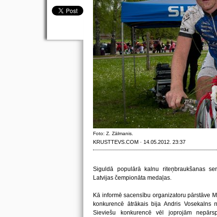
Foto: Z. Zālmanis.
KRUSTTEVS.COM · 14.05.2012. 23:37
Siguldā populārā kalnu riteņbraukšanas s
Latvijas čempionāta medaļas.
Kā informē sacensību organizatoru pārstāve Mai
konkurencē ātrākais bija Andris Vosekalns 
Sieviešu konkurencē vēl joprojām nepārsp