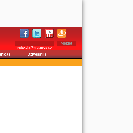
redakcija@krusttevs.com
snīcas
Dzīvesstils