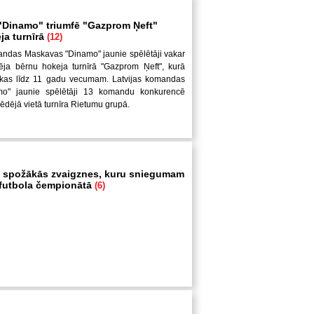
Dinamo" triumfē "Gazprom Ņeft"
ja turnīrā
(12)
andas Maskavas "Dinamo" jaunie spēlētāji vakar
ēja bērnu hokeja turnīrā "Gazprom Ņeft", kurā
uikas līdz 11 gadu vecumam. Latvijas komandas
mo" jaunie spēlētāji 13 komandu konkurencē
pēdējā vietā turnīra Rietumu grupā.
 spožākās zvaigznes, kuru sniegumam
i futbola čempionātā
(6)