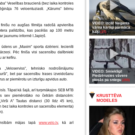
ba” Veselības braucienā (bez laika kontroles
ģināja 76 veloentuziasti. „Kārums” bērnu
VIDEO: Izcili! Neganta
 finišu no augšas filmēja radošā apvienība
vārna kārtīgi pārmāca
ptera palīdzību, kas pacēlās ap 100 metru
kaķi
(37)
ar jaunumu informē I.Japiņš.
ūdens un „Maxim” sporta dzērieni. Iecienīti
ārzeņi. Pēc finiša visi sacensību dalībnieki
 ar kefīru.
a „Veloserviss”, tehnisko nodrošinājumu
VIDEO: Smieklīgi!
rši”, bet par sacensību trases izveidošanu
Piedzērusies vāvere
rus ar piemērotu un izturīgu apvidus auto.
plosās pa sniegu
(255)
sīs. Tāpat kā šajā, arī turpmākajos SEB MTB
KRUSTTĒVA
ies sev piemērotāko no četrām distancēm:
MODELES
Virši A” Tautas distanci (30 līdz 45 km),
 bez laika kontroles un sacensību elementa)
m).
acensībām mājas lapā
www.velo.lv
, kā arī