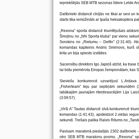
iepriekšējās SEB MTB sezonas līdere Lelde Ard
Dalībnieki distancē cīnījās ne tikai ar sevi un
starts tika iemūžināts ar īpaša heksakoptera pal
„Rexona” sporta distancē triumfējušais alūksn
Šmoļinu no „NN Sporta kluba” par vienu sekundi
Sorokins no „Rietumu – Delfin” (2:31:40). Atrā
komandas kapteinis Andris Smirnovs, kurš sl
krita un bija spiests izstāties.
Sacensību direktors Igo Japiņš atzīst, ka trase b
lai būtu piemērota Eiropas čempionātam, kas S
Sieviešu konkurencē uzvarējusī L.Ardav
„Fisherteam” teju par septiņām sekundēm (3:
labākajām jaunajām riteņbraucējām Lija Laiz
(3:09:57).
„Virši A” Tautas distancē sīvā konkurencē triu
komandas (1:41:43), apsteidzot 2.vietas ieguv
sekundi. Trešais palika Raivis Ritums no „Tand
Pavisam maratonā piedalījās 2302 dalībnieki –
otro SEB MTB maratonu posmu. „Rexona” sporta