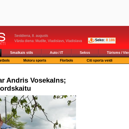
Sestdiena, 8. augusts
Seko:
8 186
Vārda diena: Mudīte, Vladislavs, Vladislava
Smalkais stils
Auto / IT
Sekss
Tūrisms / Vie
etbols
Motoru sports
Florbols
Citi sporta veidi
r Andris Vosekalns;
kordskaitu