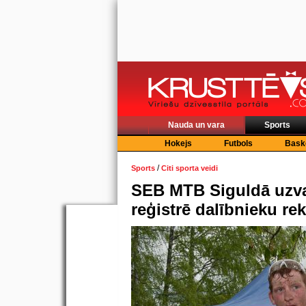
Nauda un vara
Sports
Hokejs
Futbols
Bask
/
Sports
Citi sporta veidi
SEB MTB Siguldā uzva
reģistrē dalībnieku re