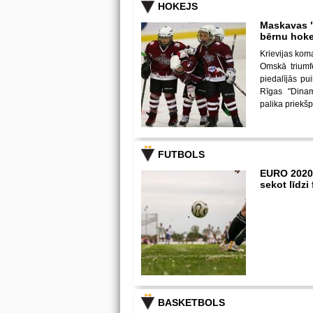
HOKEJS
Maskavas "
bērnu hoke
Krievijas kom
Omskā triumf
piedalījās p
Rīgas "Dina
palika priekš
FUTBOLS
EURO 2020
sekot līdz
BASKETBOLS