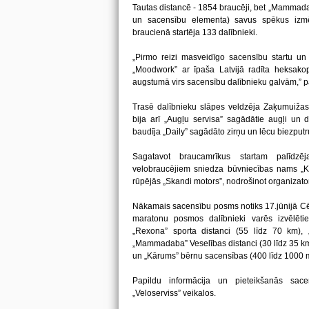
Tautas distancē - 1854 braucēji, bet „Mammada
un sacensību elementa) savus spēkus izmē
braucienā startēja 133 dalībnieki.
„Pirmo reizi masveidīgo sacensību startu un
„Moodwork” ar īpaša Latvijā radīta heksako
augstumā virs sacensību dalībnieku galvām,” p
Trasē dalībnieku slāpes veldzēja Zaķumuižas 
bija arī „Augļu servisa” sagādātie augļi un d
baudīja „Daily” sagādāto zirņu un lēcu biezputru
Sagatavot braucamrīkus startam palīdzēj
velobraucējiem sniedza būvniecības nams „Ku
rūpējās „Skandi motors”, nodrošinot organizato
Nākamais sacensību posms notiks 17.jūnijā Cē
maratonu posmos dalībnieki varēs izvēlēt
„Rexona” sporta distanci (55 līdz 70 km), „
„Mammadaba” Veselības distanci (30 līdz 35 km
un „Kārums” bērnu sacensības (400 līdz 1000 
Papildu informācija un pieteikšanās s
„Veloserviss” veikalos.