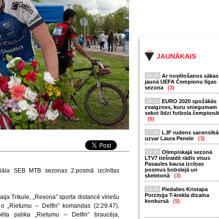
JAUNĀKAIS
06:45
Ar novēlošanos sākas
jaunā UEFA Čempionu līgas
sezona
(3)
16:23
EURO 2020 spožākās
zvaigznes, kuru sniegumam
sekot līdzi futbola čempionā
(6)
17:09
LJF rudens sacensībā
uzvar Laura Penele
(3)
14:48
Olimpiskajā sezonā
LTV7 tiešraidē rādīs visus
Pasaules kausa izcīņas
posmus bobslejā un
eriāla SEB MTB sezonas 2.posmā izcīnītas
skeletonā
(3)
14:49
Piedalies Kristapa
Porziņģa T-krekla dizaina
ja Trikule, „Rexona” sporta distancē vīriešu
konkursā
(5)
no „Rietumu – Delfin” komandas (2:29:47).
ēta palika „Rietumu – Delfin” braucēja,