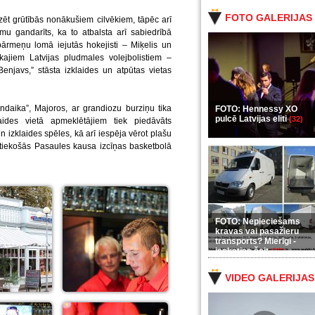
FOTO GALERIJAS
zēt grūtībās nonākušiem cilvēkiem, tāpēc arī
u gandarīts, ka to atbalsta arī sabiedrībā
rmeņu lomā iejutās hokejisti – Miķelis un
kajiem Latvijas pludmales volejbolistiem –
javs,” stāsta izklaides un atpūtas vietas
ondaika”, Majoros, ar grandiozu burziņu tika
FOTO: Hennessy XO
pulcē Latvijas eliti
(32)
aides vietā apmeklētājiem tiek piedāvāts
n izklaides spēles, kā arī iespēja vērot plašu
otiekošās Pasaules kausa izcīņas basketbolā
FOTO: Nepieciešams
kravas vai pasažieru
transports? Mierīgi -
ieskaties šeit
(35)
VIDEO GALERIJAS