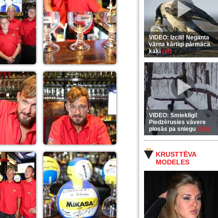
VIDEO: Izcili! Neganta
vārna kārtīgi pārmāca
kaķi
(37)
VIDEO: Smieklīgi!
Piedzērusies vāvere
plosās pa sniegu
(255)
KRUSTTĒVA
MODELES