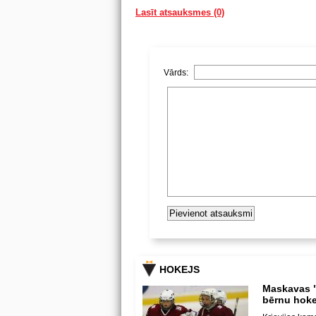
Lasīt atsauksmes (0)
Vārds:
HOKEJS
Maskavas "
bērnu hoke