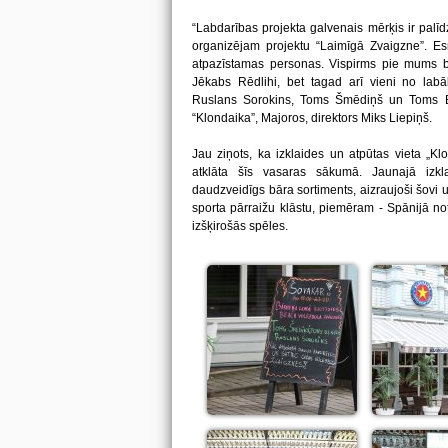
“Labdarības projekta galvenais mērķis ir palīd
organizējam projektu “Laimīgā Zvaigzne”. Esm
atpazīstamas personas. Vispirms pie mums bā
Jēkabs Rēdlihi, bet tagad arī vieni no labā
Ruslans Sorokins, Toms Šmēdiņš un Toms Ben
“Klondaika”, Majoros, direktors Miks Liepiņš.
Jau ziņots, ka izklaides un atpūtas vieta „Kl
atklāta šīs vasaras sākumā. Jaunajā izkl
daudzveidīgs bāra sortiments, aizraujoši šovi u
sporta pārraižu klāstu, piemēram - Spānijā n
izšķirošās spēles.