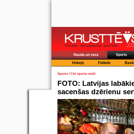
Nauda un vara
Sports
Hokejs
Futbols
Bask
/
Sports
Citi sporta veidi
FOTO: Latvijas labākie
sacenšas dzērienu se