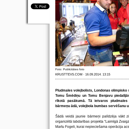
Foto: Publicitātes foto
KRUSTTEVS.COM · 16.09.2014. 13:15
Pludmales volejbolists, Londonas olimpisko 
Tomu Šmēdiņu un Tomu Benjavu piedalījās
rīkotā pasākumā. Tā ietvaros pludmales v
bārmeņu ādā, volejbola bumbas servēšanu uz
Šādā veidā jaunie bārmeņi palīdzēja vākt zi
organizētā labdarības projekta “Laimīgā Zvaigz
Martu Fogeli, kurai nepieciešama operācija a