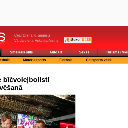
Ceturtdiena, 6. augusts
Seko:
8 185
Vārda diena: Askolds, Aisma
Smalkais stils
Auto / IT
Sekss
Tūrisms / Vie
etbols
Motoru sports
Florbols
Citi sporta veidi
 bīčvolejbolisti
rvēšanā