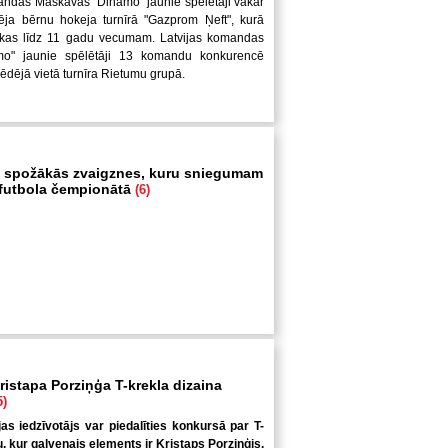
andas Maskavas "Dinamo" jaunie spēlētāji vakar
ēja bērnu hokeja turnīrā "Gazprom Ņeft", kurā
uikas līdz 11 gadu vecumam. Latvijas komandas
mo" jaunie spēlētāji 13 komandu konkurencē
pēdējā vietā turnīra Rietumu grupā.
 spožākās zvaigznes, kuru sniegumam
i futbola čempionātā
(6)
ristapa Porziņģa T-krekla dizaina
5)
jas iedzīvotājs var piedalīties konkursā par T-
u, kur galvenais elements ir Kristaps Porziņģis.