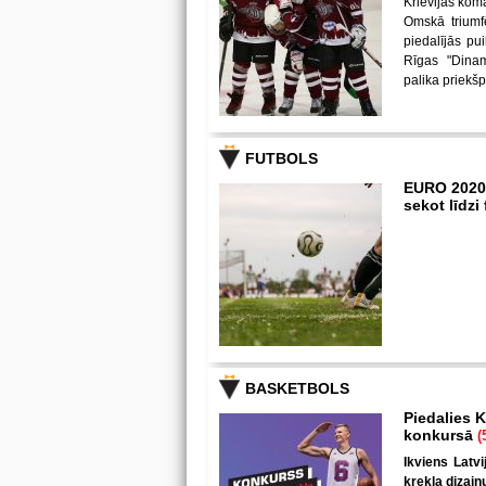
Krievijas kom
Omskā triumf
piedalījās p
Rīgas "Dina
palika priekš
FUTBOLS
EURO 2020
sekot līdz
BASKETBOLS
Piedalies K
konkursā
(
Ikviens Latvi
krekla dizain