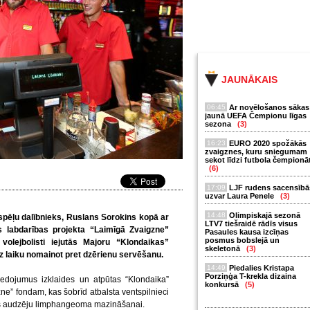
JAUNĀKAIS
06:45
Ar novēlošanos sākas
jaunā UEFA Čempionu līgas
sezona
(3)
16:23
EURO 2020 spožākās
zvaigznes, kuru sniegumam
sekot līdzi futbola čempionā
(6)
17:09
LJF rudens sacensībā
uzvar Laura Penele
(3)
14:48
Olimpiskajā sezonā
spēļu dalībnieks, Ruslans Sorokins kopā ar
LTV7 tiešraidē rādīs visus
 labdarības projekta “Laimīgā Zvaigzne”
Pasaules kausa izcīņas
posmus bobslejā un
olejbolisti iejutās Majoru “Klondaikas”
skeletonā
(3)
 laiku nomainot pret dzērienu servēšanu.
14:49
Piedalies Kristapa
Porziņģa T-krekla dizaina
edojumus izklaides un atpūtas “Klondaika”
konkursā
(5)
ne” fondam, kas šobrīd atbalsta ventspilnieci
cs audzēju limphangeoma mazināšanai.