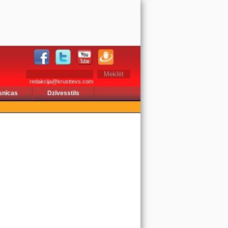
redakcija@krusttevs.com
snīcas
Dzīvesstils