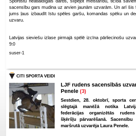
Sportistu neatlaidīgais darbs, slīpējot meistarību, ticība sav
sacensību gars mudina uz arvien jaunām uzvarām. Un arī šis fl
jums ļaus izbaudīt īstu spēles garšu, komandas spēku un de
uzvaru.
Latvijas sieviešu izlase pirmajā spēlē izcīna pārliecinošu uzva
9:0
suser-1
CITI SPORTA VEIDI
LJF rudens sacensībās uzva
Penele
(3)
Sestdien, 28. oktobrī, sporta cen
slēgtajā manēžā notika Latvij
federācijas organizētās ruden
šķēršļu pārvarēšanā. Sacensību s
maršrutā uzvarēja Laura Penele.