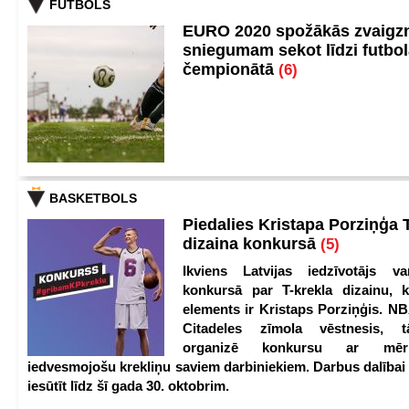
FUTBOLS
EURO 2020 spožākās zvaigzn
sniegumam sekot līdzi futbo
čempionātā
(6)
BASKETBOLS
Piedalies Kristapa Porziņģa 
dizaina konkursā
(5)
Ikviens Latvijas iedzīvotājs var
konkursā par T-krekla dizainu, k
elements ir Kristaps Porziņģis. NB
Citadeles zīmola vēstnesis, 
organizē konkursu ar mērķ
iedvesmojošu krekliņu saviem darbiniekiem. Darbus dalībai
iesūtīt līdz šī gada 30. oktobrim.