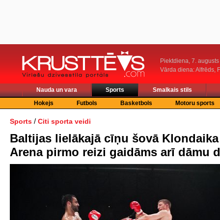
Piektdiena, 7. augusts
Vārda diena: Alfrēds, 
Nauda un vara
Sports
Smalkais stils
Hokejs
Futbols
Basketbols
Motoru sports
/
Sports
Citi sporta veidi
Baltijas lielākajā cīņu šovā Klondaika
Arena pirmo reizi gaidāms arī dāmu d