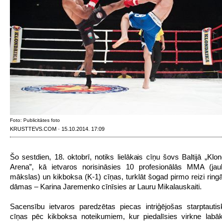
Foto: Publicitātes foto
KRUSTTEVS.COM · 15.10.2014. 17:09
Šo sestdien, 18. oktobrī, notiks lielākais cīņu šovs Baltijā „Klo
Arena”, kā ietvaros norisināsies 10 profesionālās MMA (jau
mākslas) un kikboksa (K-1) cīņas, turklāt šogad pirmo reizi ringā
dāmas – Karina Jaremenko cīnīsies ar Lauru Mikalauskaiti.
Sacensību ietvaros paredzētas piecas intriģējošas starptaut
cīņas pēc kikboksa noteikumiem, kur piedalīsies virkne labāk