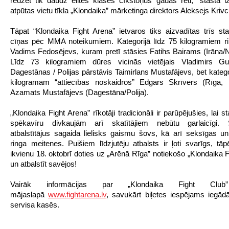
redzēt tik daudz elites klases cīkstoņus gadās reti,” stāsta i
atpūtas vietu tīkla „Klondaika” mārketinga direktors Aleksejs Kriv
Tāpat “Klondaika Fight Arena” ietvaros tiks aizvadītas trīs sta
cīņas pēc MMA noteikumiem. Kategorijā līdz 75 kilogramiem r
Vadims Fedosējevs, kuram pretī stāsies Fatihs Bairams (Irāna/N
Līdz 73 kilogramiem dūres vicinās vietējais Vladimirs G
Dagestānas / Polijas pārstāvis Taimirlans Mustafājevs, bet katego
kilogramam “attiecības noskaidros” Edgars Skrīvers (Rīga, L
Azamats Mustafājevs (Dagestāna/Polija).
„Klondaika Fight Arena” rīkotāji tradicionāli ir parūpējušies, lai 
spēkavīru divkaujām arī skatītājiem nebūtu garlaicīgi.
atbalstītājus sagaida lielisks gaismu šovs, kā arī seksīgas un
ringa meitenes. Puišiem līdzjutēju atbalsts ir ļoti svarīgs, tā
ikvienu 18. oktobrī doties uz „Arēnā Rīga” notiekošo „Klondaika F
un atbalstīt savējos!
Vairāk informācijas par „Klondaika Fight Club
mājaslapā
www.fightarena.lv
, savukārt biļetes iespējams iegādā
servisa kasēs.