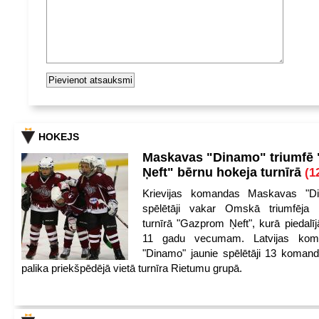
HOKEJS
Maskavas "Dinamo" triumfē
Ņeft" bērnu hokeja turnīrā
(1
Krievijas komandas Maskavas "Di
spēlētāji vakar Omskā triumfēja 
turnīrā "Gazprom Ņeft", kurā piedalīj
11 gadu vecumam. Latvijas kom
"Dinamo" jaunie spēlētāji 13 koman
palika priekšpēdējā vietā turnīra Rietumu grupā.