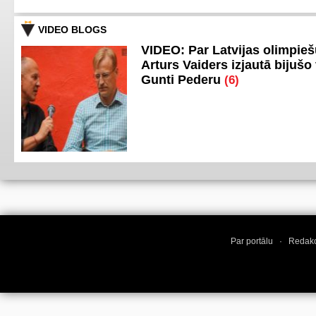
VIDEO BLOGS
VIDEO: Par Latvijas olimpie
Arturs Vaiders izjautā bijušo 
Gunti Pederu
(6)
Par portālu
·
Redakc