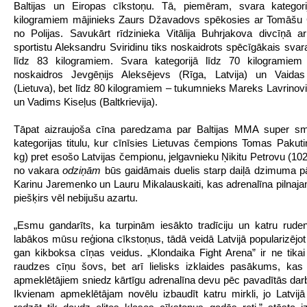
Baltijas un Eiropas cīkstoņu. Tā, piemēram, svara kategori
kilogramiem mājinieks Zaurs Džavadovs spēkosies ar Tomāšu
no Polijas. Savukārt rīdzinieka Vitālija Buhrjakova divcīņā ar
sportistu Aleksandru Sviridinu tiks noskaidrots spēcīgākais svara
līdz 83 kilogramiem. Svara kategorijā līdz 70 kilogramiem 
noskaidros Jevgēņijs Aleksējevs (Rīga, Latvija) un Vaidas
(Lietuva), bet līdz 80 kilogramiem – tukumnieks Mareks Lavrinovič
un Vadims Kiseļus (Baltkrievija).
Tāpat aizraujoša cīna paredzama par Baltijas MMA super s
kategorijas titulu, kur cīnīsies Lietuvas čempions Tomas Pakut
kg) pret esošo Latvijas čempionu, jelgavnieku Ņikitu Petrovu (102
no vakara
odziņām
būs gaidāmais duelis starp daiļā dzimuma 
Karinu Jaremenko un Lauru Mikalauskaiti, kas adrenalīna pilna
piešķirs vēl nebijušu azartu.
„Esmu gandarīts, ka turpinām iesākto tradīciju un katru rude
labākos mūsu reģiona cīkstoņus, tādā veidā Latvijā popularizēj
gan kikboksa cīņas veidus. „Klondaika Fight Arena” ir ne tika
raudzes cīņu šovs, bet arī lielisks izklaides pasākums, ka
apmeklētājiem sniedz kārtīgu adrenalīna devu pēc pavadītās dar
Ikvienam apmeklētājam novēlu izbaudīt katru mirkli, jo Latvij