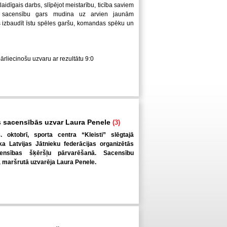
laidīgais darbs, slīpējot meistarību, ticība saviem
 sacensību gars mudina uz arvien jaunām
us izbaudīt īstu spēles garšu, komandas spēku un
pārliecinošu uzvaru ar rezultātu 9:0
 sacensībās uzvar Laura Penele
(3)
. oktobrī, sporta centra “Kleisti” slēgtajā
a Latvijas Jātnieku federācijas organizētās
ensības šķēršļu pārvarēšanā. Sacensību
ā maršrutā uzvarēja Laura Penele.