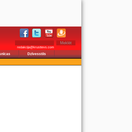
redakcija@krusttevs.com
snīcas
Dzīvesstils