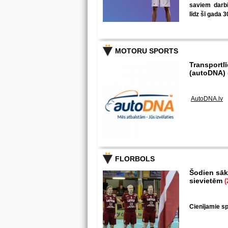
saviem darbi
līdz šī gada 3
MOTORU SPORTS
Transportl
(autoDNA)
AutoDNA.lv
FLORBOLS
Šodien sākā
sievietēm
(
Cienījamie spē