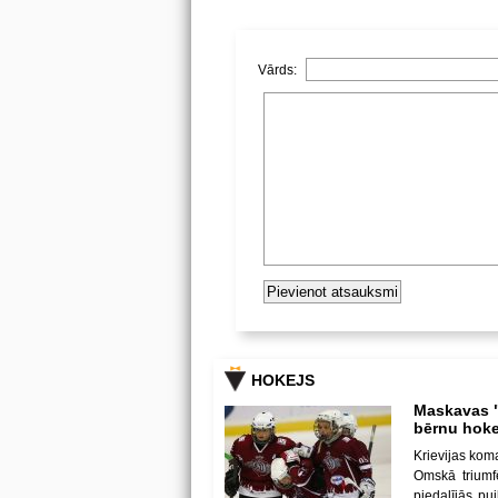
Vārds:
HOKEJS
Maskavas "
bērnu hoke
Krievijas kom
Omskā triumf
piedalījās p