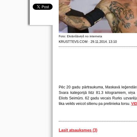
Foto: Ekrānšāviņš no interneta
KRUSTTEVS.COM · 29.11.2014. 13:10
Pēc 20 gadu pārtraukuma, Maskavā leģendārā b
Svara kategorijā līdz 81.3 kilogramiem, viņa
Eliots Seimūrs. 62 gadu vecais Rurks uzvarēj
tika veikts veicot sitienu pa pretinieka torsu.
VI
Lasīt atsauksmes (3)