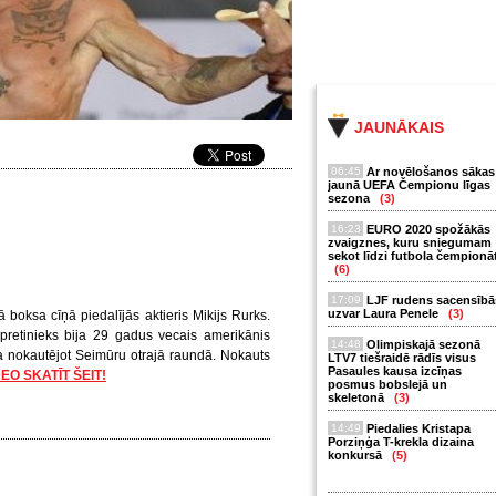
JAUNĀKAIS
06:45
Ar novēlošanos sākas
jaunā UEFA Čempionu līgas
sezona
(3)
16:23
EURO 2020 spožākās
zvaigznes, kuru sniegumam
sekot līdzi futbola čempionā
(6)
17:09
LJF rudens sacensībā
uzvar Laura Penele
(3)
oksa cīņā piedalījās aktieris Mikijs Rurks.
 pretinieks bija 29 gadus vecais amerikānis
14:48
Olimpiskajā sezonā
a nokautējot Seimūru otrajā raundā. Nokauts
LTV7 tiešraidē rādīs visus
Pasaules kausa izcīņas
DEO SKATĪT ŠEIT!
posmus bobslejā un
skeletonā
(3)
14:49
Piedalies Kristapa
Porziņģa T-krekla dizaina
konkursā
(5)