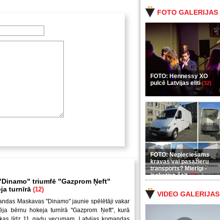
FOTO GALERIJAS
FOTO: Hennessy XO
pulcē Latvijas eliti
(32)
FOTO: Nepieciešams
kravas vai pasažieru
transports? Mierīgi -
ieskaties šeit
(35)
Dinamo" triumfē "Gazprom Ņeft"
ja turnīrā
(12)
VIDEO GALERIJAS
andas Maskavas "Dinamo" jaunie spēlētāji vakar
ēja bērnu hokeja turnīrā "Gazprom Ņeft", kurā
uikas līdz 11 gadu vecumam. Latvijas komandas