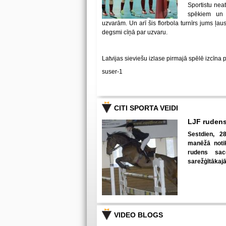
Sportistu neat
spēkiem un
uzvarām. Un arī šis florbola turnīrs jums ļa
degsmi cīņā par uzvaru.
Latvijas sieviešu izlase pirmajā spēlē izcīna 
suser-1
CITI SPORTA VEIDI
LJF rudens
Sestdien, 28
manēžā notik
rudens sac
sarežģītākaj
VIDEO BLOGS