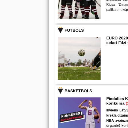
Rīgas "Dina
palika priekš
FUTBOLS
EURO 2020
sekot līdz
BASKETBOLS
Piedalies K
konkursā
(
Ikviens Latvi
krekla dizain
NBA zvaigzne
organizē kon