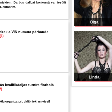
niekiem. Darbus dalībai konkursā var iesūtīt
0. oktobrim.
Olga
īdzekļa VIN numura pārbaude
(1)
Linda
s kvalifikācijas turnīrs florbolā
2)
ļu organizatori, dalībnieki un viesi!