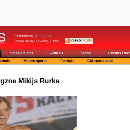
Ceturtdiena, 6. augusts
Seko:
8 186
Vārda diena: Askolds, Aisma
Smalkais stils
Auto / IT
Sekss
Tūrisms / Vie
etbols
Motoru sports
Florbols
Citi sporta veidi
gzne Mikijs Rurks