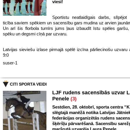
viesi!
Sportistu neatlaidīgais darbs, slīpējot 
ticība saviem spēkiem un sacensību gars mudina uz arvien jaun
Un arī šis florbola turnīrs jums ļaus izbaudīt īstu spēles garš
spēku un degsmi cīņā par uzvaru.
Latvijas sieviešu izlase pirmajā spēlē izcīna pārliecinošu uzvaru 
9:0
suser-1
CITI SPORTA VEIDI
LJF rudens sacensībās uzvar 
Penele
(3)
Sestdien, 28. oktobrī, sporta centra “Kl
slēgtajā manēžā notika Latvijas Jātnie
federācijas organizētās rudens sacen
šķēršļu pārvarēšanā. Sacensību sarežģ
maršrutā uzvarēja Laura Penele.