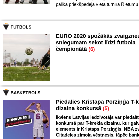
palika priekšpēdējā vietā turnīra Rietumu
FUTBOLS
EURO 2020 spožākās zvaigznes
sniegumam sekot līdzi futbola
čempionātā
(6)
BASKETBOLS
Piedalies Kristapa Porziņģa T-k
dizaina konkursā
(5)
Ikviens Latvijas iedzīvotājs var piedalīt
konkursā par T-krekla dizainu, kur gal
elements ir Kristaps Porziņģis. NBA zv
Citadeles zīmola vēstnesis, tāpēc ban