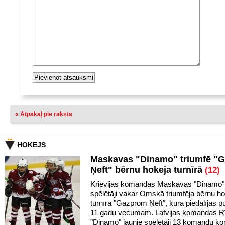
« Atpakaļ pie raksta
HOKEJS
Maskavas "Dinamo" triumfē "
Ņeft" bērnu hokeja turnīrā
(12)
Krievijas komandas Maskavas "Dinamo" 
spēlētāji vakar Omskā triumfēja bērnu h
turnīrā "Gazprom Ņeft", kurā piedalījās pu
11 gadu vecumam. Latvijas komandas R
"Dinamo" jaunie spēlētāji 13 komandu k