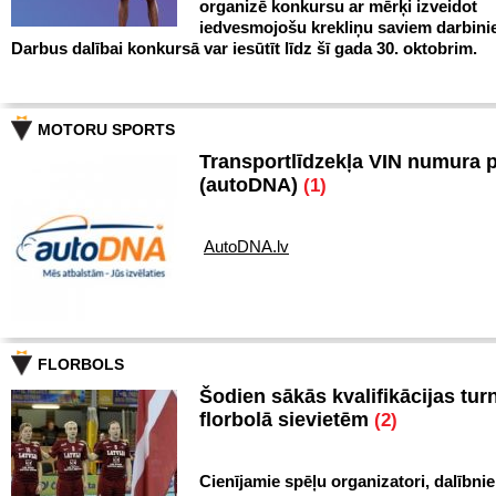
organizē konkursu ar mērķi izveidot
iedvesmojošu krekliņu saviem darbini
Darbus dalībai konkursā var iesūtīt līdz šī gada 30. oktobrim.
MOTORU SPORTS
Transportlīdzekļa VIN numura 
(autoDNA)
(1)
AutoDNA.lv
FLORBOLS
Šodien sākās kvalifikācijas turn
florbolā sievietēm
(2)
Cienījamie spēļu organizatori, dalībnie