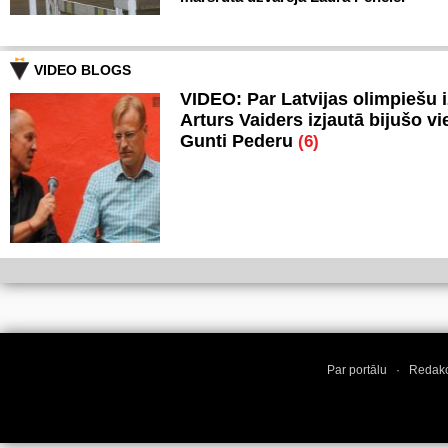
VIDEO BLOGS
VIDEO: Par Latvijas olimpiešu 
Arturs Vaiders izjautā bijušo vi
Gunti Pederu
(6)
Par portālu
·
Redakc