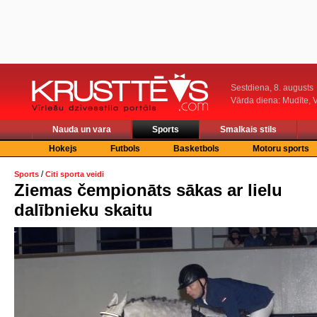
Sestdiena, 8. augusts
Vārda diena: Mudīte, V
Nauda un vara
Sports
Smalkais stils
Hokejs
Futbols
Basketbols
Motoru sports
/
Sports
Citi sporta veidi
Ziemas čempionāts sākas ar lielu
dalībnieku skaitu