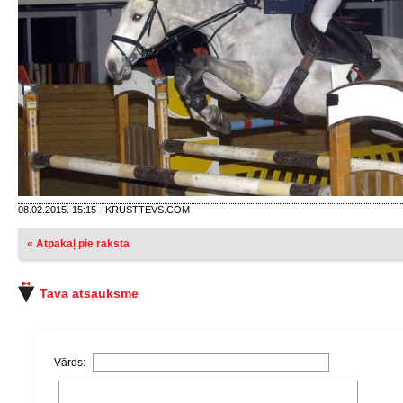
08.02.2015. 15:15 · KRUSTTEVS.COM
« Atpakaļ pie raksta
Tava atsauksme
Vārds: