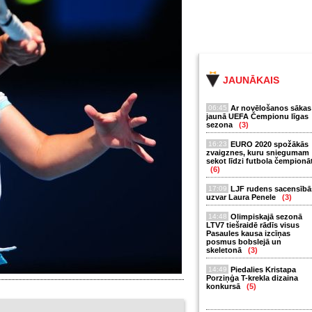
JAUNĀKAIS
06:45
Ar novēlošanos sākas
jaunā UEFA Čempionu līgas
sezona
(3)
16:23
EURO 2020 spožākās
zvaigznes, kuru sniegumam
sekot līdzi futbola čempionā
(6)
17:09
LJF rudens sacensībā
uzvar Laura Penele
(3)
14:48
Olimpiskajā sezonā
LTV7 tiešraidē rādīs visus
Pasaules kausa izcīņas
posmus bobslejā un
skeletonā
(3)
14:49
Piedalies Kristapa
Porziņģa T-krekla dizaina
konkursā
(5)