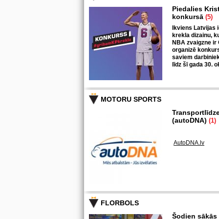
Piedalies Kris
konkursā
(5)
Ikviens Latvijas 
krekla dizainu, k
NBA zvaigzne ir 
organizē konkurs
saviem darbiniek
līdz šī gada 30. 
MOTORU SPORTS
Transportlīdz
(autoDNA)
(1)
AutoDNA.lv
FLORBOLS
Šodien sākās k