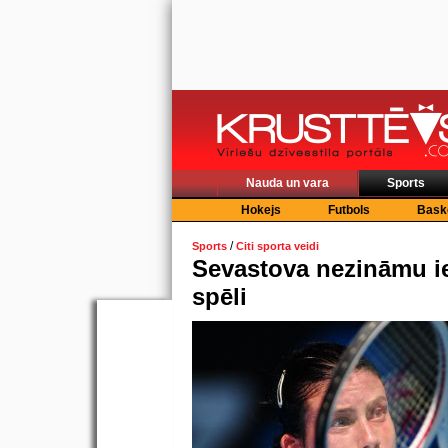
Nauda un vara
Sports
Hokejs
Futbols
Bask
/
Sports
Citi sporta veidi
Sevastova nezināmu i
spēli