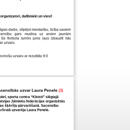
organizatori, dalībnieki un viesi!
īgais darbs, slīpējot meistarību, ticība saviem
censību gars mudina uz arvien jaunām
šis florbola turnīrs jums ļaus izbaudīt īstu
ar uzvaru.
iecinošu uzvaru ar rezultātu 9:0
acensībās uzvar Laura Penele
(3)
obrī, sporta centra “Kleisti” slēgtajā
tvijas Jātnieku federācijas organizētās
as šķēršļu pārvarēšanā. Sacensību
ršrutā uzvarēja Laura Penele.