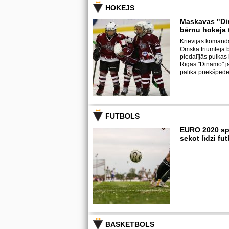
HOKEJS
Maskavas "Di
bērnu hokeja 
Krievijas komand
Omskā triumfēja b
piedalījās puika
Rīgas "Dinamo" j
palika priekšpēdē
FUTBOLS
EURO 2020 sp
sekot līdzi f
BASKETBOLS