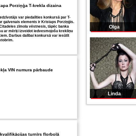
tapa Porziņģa T-krekla dizaina
iedzīvotājs var piedalīties konkursā par T-
ur galvenais elements ir Kristaps Porziņģis.
Citadeles zīmola vēstnesis, tāpēc banka
Olga
u ar mērķi izveidot iedvesmojošu krekliņu
iem. Darbus dalībai konkursā var iesūtīt
oktobrim.
ekļa VIN numura pārbaude
Linda
valifikācijas turnīrs florbolā