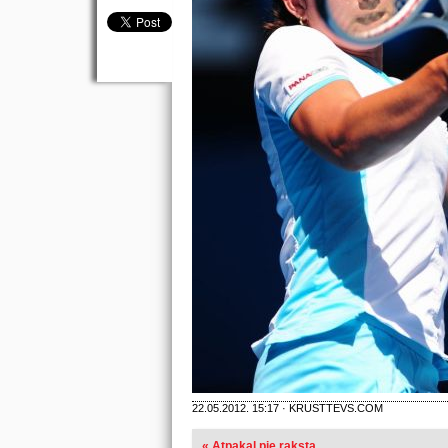
22.05.2012. 15:17 · KRUSTTEVS.COM
« Atpakaļ pie raksta