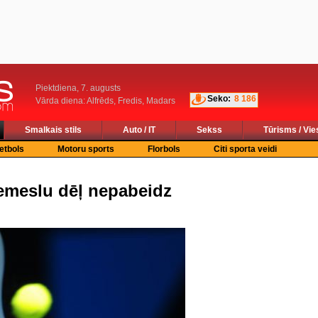
Piektdiena, 7. augusts
Seko:
8 186
Vārda diena: Alfrēds, Fredis, Madars
Smalkais stils
Auto / IT
Sekss
Tūrisms / Vie
etbols
Motoru sports
Florbols
Citi sporta veidi
emeslu dēļ nepabeidz