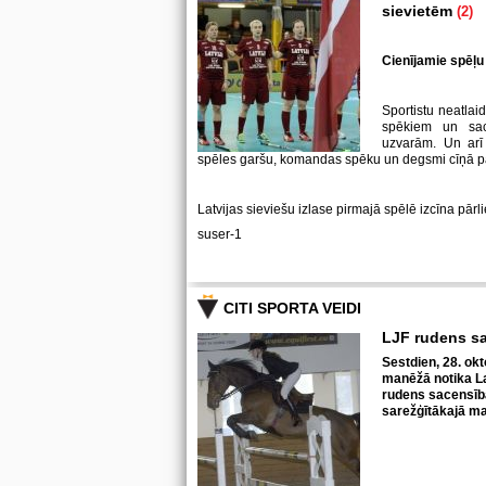
sievietēm
(2)
Cienījamie spēļu 
Sportistu neatlaid
spēkiem un sa
uzvarām. Un arī 
spēles garšu, komandas spēku un degsmi cīņā p
Latvijas sieviešu izlase pirmajā spēlē izcīna pārl
suser-1
CITI SPORTA VEIDI
LJF rudens s
Sestdien, 28. okt
manēžā notika La
rudens sacensīb
sarežģītākajā ma