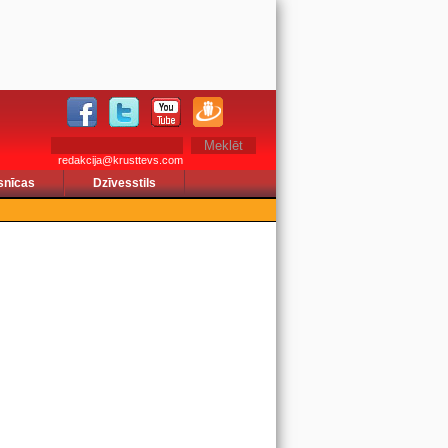
redakcija@krusttevs.com
snīcas
Dzīvesstils