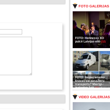
FOTO GALERIJAS
FOTO: Hennessy XO
pulcē Latvijas eliti
(32)
FOTO: Nepieciešams
kravas vai pasažieru
transports? Mierīgi -
ieskaties šeit
(35)
VIDEO GALERIJAS