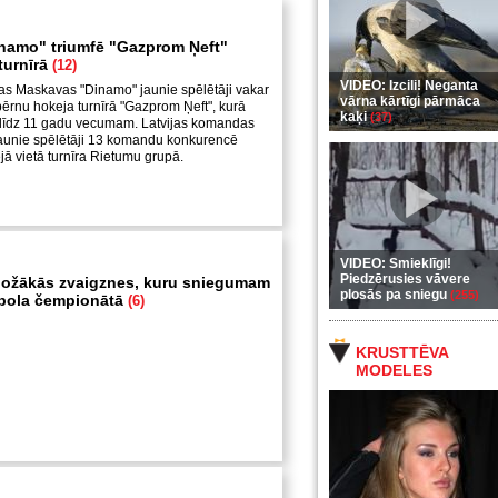
namo" triumfē "Gazprom Ņeft"
turnīrā
(12)
VIDEO: Izcili! Neganta
as Maskavas "Dinamo" jaunie spēlētāji vakar
vārna kārtīgi pārmāca
ērnu hokeja turnīrā "Gazprom Ņeft", kurā
kaķi
(37)
s līdz 11 gadu vecumam. Latvijas komandas
aunie spēlētāji 13 komandu konkurencē
jā vietā turnīra Rietumu grupā.
VIDEO: Smieklīgi!
Piedzērusies vāvere
ožākās zvaigznes, kuru sniegumam
plosās pa sniegu
(255)
utbola čempionātā
(6)
KRUSTTĒVA
MODELES