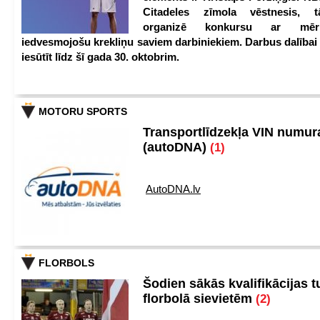
Citadeles zīmola vēstnesis, 
organizē konkursu ar mērķ
iedvesmojošu krekliņu saviem darbiniekiem. Darbus dalībai
iesūtīt līdz šī gada 30. oktobrim.
MOTORU SPORTS
Transportlīdzekļa VIN numu
(autoDNA)
(1)
AutoDNA.lv
FLORBOLS
Šodien sākās kvalifikācijas t
florbolā sievietēm
(2)