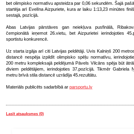
bet olimpisko normatīvu apsteidza par 0,06 sekundēm. Šajā paš
startēja arī Evelīna Aizpuriete, kura ar laiku 1:13,23 minūtes fini
sestajā, pozīcijā.
Abas Latvijas pārstāves gan neiekļuva pusfinālā, Ribakov
čempionātā ieņemot 26.vietu, bet Aizpurietei ierindojoties 45.
sportistu konkurencē.
Uz starta izgāja arī citi Latvijas peldētāji. Uvis Kalniņš 200 metros
distancē nespēja izpildīt olimpisko spēļu normatīvu, ierindojotie
200 metru kompleksajā peldējumā Pāvels Vilcāns spēja būt ātrā
diviem peldētājiem, ierindojoties 37.pozīcijā. Tikmēr Gabriela Ņ
metru brīvā stila distancē uzrādīja 45.rezultātu.
Materiāls publicēts sadarbībā ar
parsportu.lv
Lasīt atsauksmes (0)