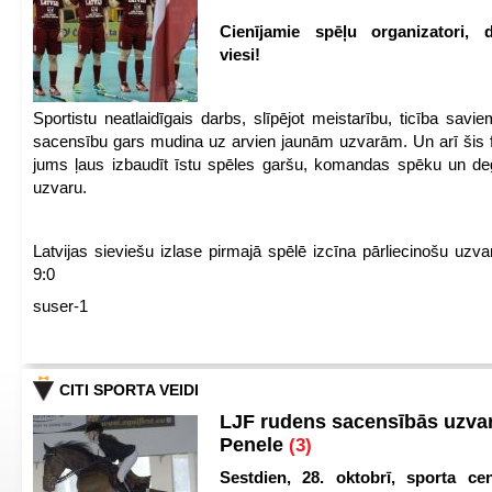
Cienījamie spēļu organizatori, d
viesi!
Sportistu neatlaidīgais darbs, slīpējot meistarību, ticība sav
sacensību gars mudina uz arvien jaunām uzvarām. Un arī šis fl
jums ļaus izbaudīt īstu spēles garšu, komandas spēku un de
uzvaru.
Latvijas sieviešu izlase pirmajā spēlē izcīna pārliecinošu uzva
9:0
suser-1
CITI SPORTA VEIDI
LJF rudens sacensībās uzva
Penele
(3)
Sestdien, 28. oktobrī, sporta cen