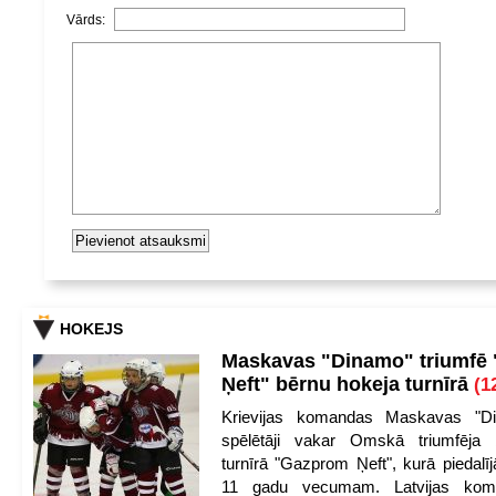
Vārds:
HOKEJS
Maskavas "Dinamo" triumfē
Ņeft" bērnu hokeja turnīrā
(1
Krievijas komandas Maskavas "Di
spēlētāji vakar Omskā triumfēja 
turnīrā "Gazprom Ņeft", kurā piedalīj
11 gadu vecumam. Latvijas kom