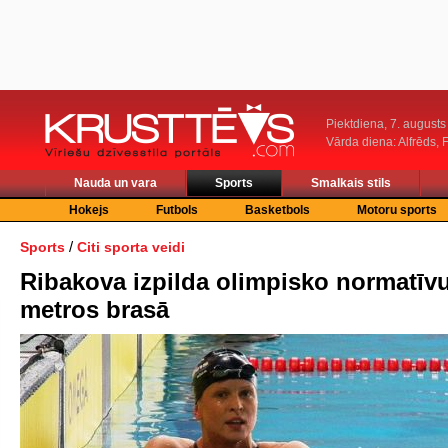
Piektdiena, 7. augusts
Vārda diena: Alfrēds, 
Nauda un vara
Sports
Smalkais stils
Hokejs
Futbols
Basketbols
Motoru sports
/
Sports
Citi sporta veidi
Ribakova izpilda olimpisko normatīv
metros brasā