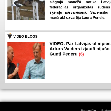
slēgtajā manēžā notika Latvij
federācijas organizētās ruden
šķēršļu pārvarēšanā. Sacensību s
maršrutā uzvarēja Laura Penele.
VIDEO BLOGS
VIDEO: Par Latvijas olimpie
Arturs Vaiders izjautā bijušo 
Gunti Pederu
(6)
Par portālu
·
Redakc