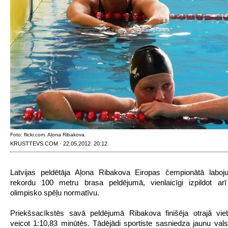
Foto: flickr.com. Aļona Ribakova.
KRUSTTEVS.COM · 22.05.2012. 20:12
Latvijas peldētāja Aļona Ribakova Eiropas čempionātā laboju
rekordu 100 metru brasa peldējumā, vienlaicīgi izpildot ar
olimpisko spēļu normatīvu.
Priekšsacīkstēs savā peldējumā Ribakova finišēja otrajā viet
veicot 1:10,83 minūtēs. Tādējādi sportiste sasniedza jaunu vals