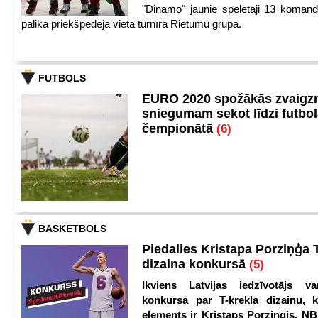
"Dinamo" jaunie spēlētāji 13 koman
palika priekšpēdējā vietā turnīra Rietumu grupā.
FUTBOLS
EURO 2020 spožākās zvaigzn
sniegumam sekot līdzi futbo
čempionātā
(6)
BASKETBOLS
Piedalies Kristapa Porziņģa 
dizaina konkursā
(5)
Ikviens Latvijas iedzīvotājs var
konkursā par T-krekla dizainu, k
elements ir Kristaps Porziņģis. NB