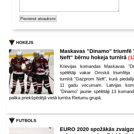
HOKEJS
Maskavas "Dinamo" triumfē
Ņeft" bērnu hokeja turnīrā
(1
Krievijas komandas Maskavas "Di
spēlētāji vakar Omskā triumfēja 
turnīrā "Gazprom Ņeft", kurā piedalīj
11 gadu vecumam. Latvijas kom
"Dinamo" jaunie spēlētāji 13 koman
palika priekšpēdējā vietā turnīra Rietumu grupā.
FUTBOLS
EURO 2020 spožākās zvaigzn