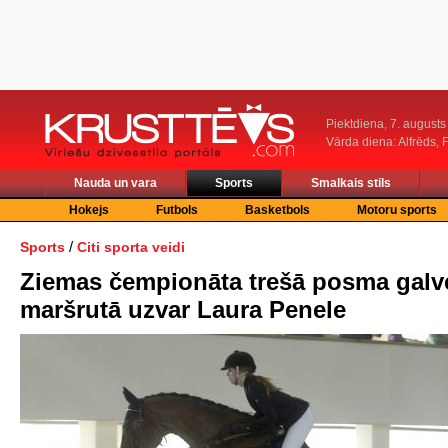
Piektdiena, 7. augusts
Vārda diena: Alfrēds, 
Nauda un vara
Sports
Smalkais stils
Hokejs
Futbols
Basketbols
Motoru sports
/
Sports
Citi sporta veidi
Ziemas čempionāta trešā posma galv
maršrutā uzvar Laura Penele