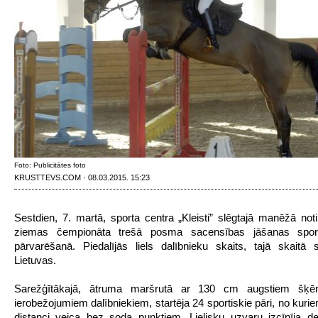
Foto: Publicitātes foto
KRUSTTEVS.COM · 08.03.2015. 15:23
Sestdien, 7. martā, sporta centra „Kleisti” slēgtajā manēžā noti
ziemas čempionāta trešā posma sacensības jāšanas spor
pārvarēšanā. Piedalījās liels dalībnieku skaits, tajā skaitā s
Lietuvas.
Sarežģītākajā, ātruma maršrutā ar 130 cm augstiem šķē
ierobežojumiem dalībniekiem, startēja 24 sportiskie pāri, no kuriem
distanci veica bez soda punktiem. Lielisku uzvaru izcīnīja d