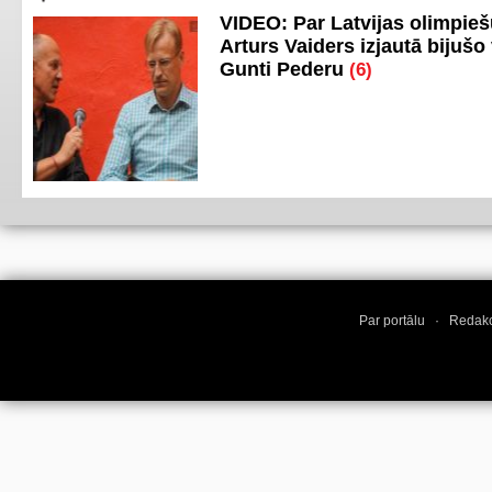
VIDEO: Par Latvijas olimpie
Arturs Vaiders izjautā bijušo 
Gunti Pederu
(6)
Par portālu
·
Redakc