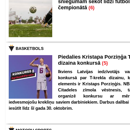
sniegumam sekot līdzi futbo
čempionātā
(6)
BASKETBOLS
Piedalies Kristapa Porziņģa 
dizaina konkursā
(5)
Ikviens Latvijas iedzīvotājs var
konkursā par T-krekla dizainu, k
elements ir Kristaps Porziņģis. NB
Citadeles zīmola vēstnesis, 
organizē konkursu ar mērķ
iedvesmojošu krekliņu saviem darbiniekiem. Darbus dalībai
iesūtīt līdz šī gada 30. oktobrim.