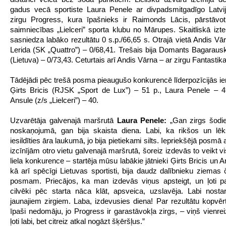
gadus vecā sportiste Laura Penele ar divpadsmitgadīgo Latvi
zirgu Progress, kura īpašnieks ir Raimonds Lācis, pārstāvo
saimniecības „Lielceri” sporta klubu no Mārupes. Skaitliskā izt
sasniedza labāko rezultātu 0 s.p./66,65 s. Otrajā vietā Andis Vār
Lerida (SK „Quattro”) – 0/68,41. Trešais bija Domants Bagaraus
(Lietuva) – 0/73,43. Ceturtais arī Andis Vārna – ar zirgu Fantastika
Tādējādi pēc trešā posma pieaugušo konkurencē līderpozīcijās ier
Ģirts Bricis (RJSK „Sport de Lux”) – 51 p., Laura Penele – 
Ansule (z/s „Lielceri”) – 40.
Uzvarētāja galvenajā maršrutā
Laura Penele:
„Gan zirgs šodie
noskaņojumā, gan bija skaista diena. Labi, ka rikšos un lēk
iesildīties āra laukumā, jo bija pietiekami silts. Iepriekšējā posmā
izcīnījām otro vietu galvenajā maršrutā, šoreiz izdevās to veikt vi
liela konkurence – startēja mūsu labākie jātnieki Ģirts Bricis un 
kā arī spēcīgi Lietuvas sportisti, bija daudz dalībnieku ziemas
posmam. Priecājos, ka man izdevās viņus apsteigt, un ļoti p
cilvēki pēc starta nāca klāt, apsveica, uzslavēja. Labi nostar
jaunajiem zirgiem. Laba, izdevusies diena! Par rezultātu kopvē
īpaši nedomāju, jo Progress ir garastāvokļa zirgs, – viņš vienrei
ļoti labi, bet citreiz atkal nogāzt šķēršļus.”