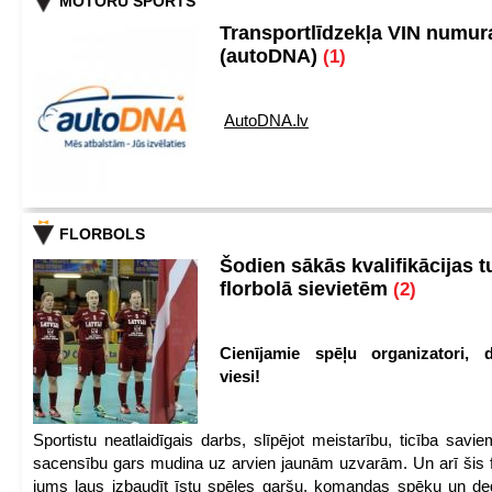
MOTORU SPORTS
Transportlīdzekļa VIN numu
(autoDNA)
(1)
AutoDNA.lv
FLORBOLS
Šodien sākās kvalifikācijas t
florbolā sievietēm
(2)
Cienījamie spēļu organizatori, d
viesi!
Sportistu neatlaidīgais darbs, slīpējot meistarību, ticība sav
sacensību gars mudina uz arvien jaunām uzvarām. Un arī šis fl
jums ļaus izbaudīt īstu spēles garšu, komandas spēku un de