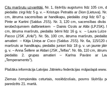
Citu maršrutu uzvarētāji.
Nr. 1, šķēršļu augstums līdz 105 cm, d
piedalās zirgi līdz 5 g. v. – Kristups Petraitis ar
Dion
(Lietuva). Nr
cm, ātruma sacensības ar handikapu, piedalās zirgi līdz 6/7 g. 
Pinte ar Kartini (Saldus JSS). Nr. 3, 120 cm, sacensības divās
ierobežojumiem dalībniekiem – Dainis Ozols ar Alibi (LPJSK). 
cm, ātruma maršruts, piedalās bērni līdz 16 g. v. – Laura Luīze 
Passo
(JSK „Kriķi”). Nr. 5b, 100 cm, ātruma maršruts, piedalā
amatieri – Kitija Līniņa ar
Coco
(Saldus JSS). Nr. 6a, 115/120
maršruts ar handikapu, piedalās juniori līdz 18 g. v. un jaunie jātn
g. v. – Anna Šellere ar Aldari (JSK „Telfas”. Nr. 6b, 110 cm, ātru
piedalās 2. grupas amatieri – Karīna Pavāre ar La
„Temperaments”).
Plašāka informācija Latvijas Jātnieku federācijas mājaslapā www.lj
Ziemas čempionāta ceturtais, noslēdzošais, posms šķēršļu p
paredzēts 21. martā.