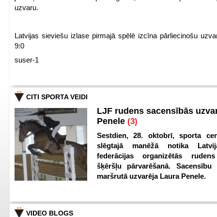
uzvaru.
Latvijas sieviešu izlase pirmajā spēlē izcīna pārliecinošu uzva
9:0
suser-1
CITI SPORTA VEIDI
LJF rudens sacensībās uzva
Penele
(3)
Sestdien, 28. oktobrī, sporta cen
slēgtajā manēžā notika Latvij
federācijas organizētās ruden
šķēršļu pārvarēšanā. Sacensību s
maršrutā uzvarēja Laura Penele.
VIDEO BLOGS