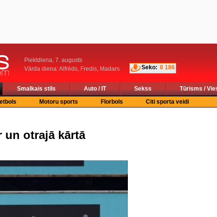
Piektdiena, 7. augusts
Seko:
8 186
Vārda diena: Alfrēds, Fredis, Madars
Smalkais stils
Auto / IT
Sekss
Tūrisms / Vie
etbols
Motoru sports
Florbols
Citi sporta veidi
 un otrajā kārtā