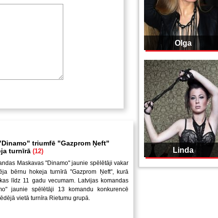
Olga
Dinamo" triumfē "Gazprom Ņeft"
Linda
ja turnīrā
(12)
andas Maskavas "Dinamo" jaunie spēlētāji vakar
ēja bērnu hokeja turnīrā "Gazprom Ņeft", kurā
uikas līdz 11 gadu vecumam. Latvijas komandas
mo" jaunie spēlētāji 13 komandu konkurencē
pēdējā vietā turnīra Rietumu grupā.