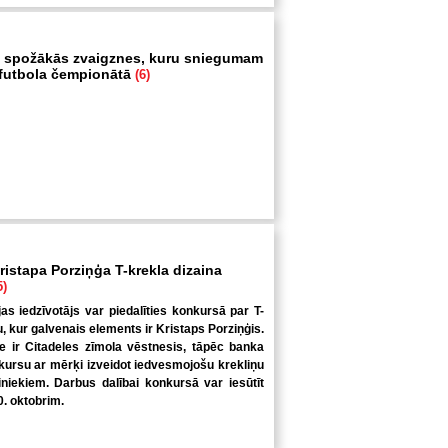
 spožākās zvaigznes, kuru sniegumam
i futbola čempionātā
(6)
ristapa Porziņģa T-krekla dizaina
5)
jas iedzīvotājs var piedalīties konkursā par T-
u, kur galvenais elements ir Kristaps Porziņģis.
 ir Citadeles zīmola vēstnesis, tāpēc banka
kursu ar mērķi izveidot iedvesmojošu krekliņu
niekiem. Darbus dalībai konkursā var iesūtīt
0. oktobrim.