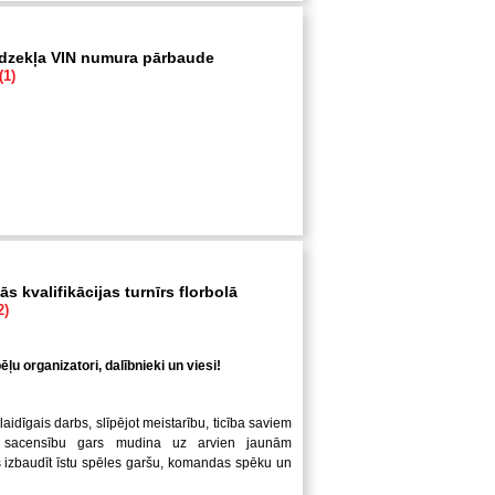
īdzekļa VIN numura pārbaude
(1)
s kvalifikācijas turnīrs florbolā
2)
ļu organizatori, dalībnieki un viesi!
laidīgais darbs, slīpējot meistarību, ticība saviem
 sacensību gars mudina uz arvien jaunām
us izbaudīt īstu spēles garšu, komandas spēku un