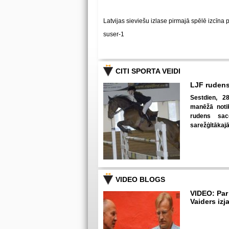
Latvijas sieviešu izlase pirmajā spēlē izcīna 
suser-1
CITI SPORTA VEIDI
LJF rudens
Sestdien, 28
manēžā notik
rudens sac
sarežģītākaj
VIDEO BLOGS
VIDEO: Par
Vaiders izj