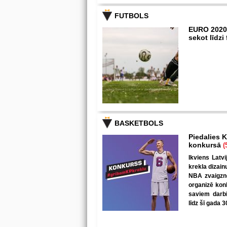
FUTBOLS
EURO 2020
sekot līdz
BASKETBOLS
Piedalies K
konkursā
(
Ikviens Latvi
krekla dizain
NBA zvaigzne
organizē kon
saviem darbi
līdz šī gada 3