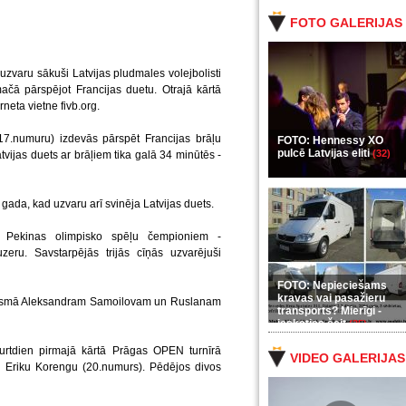
FOTO GALERIJAS
varu sākuši Latvijas pludmales volejbolisti
čā pārspējot Francijas duetu. Otrajā kārtā
neta vietne fivb.org.
17.numuru) izdevās pārspēt Francijas brāļu
FOTO: Hennessy XO
pulcē Latvijas eliti
(32)
vijas duets ar brāļiem tika galā 34 minūtēs -
ms gada, kad uzvaru arī svinēja Latvijas duets.
et Pekinas olimpisko spēļu čempioniem -
ru. Savstarpējās trijās cīņās uzvarējuši
FOTO: Nepieciešams
kravas vai pasažieru
osmā Aleksandram Samoilovam un Ruslanam
transports? Mierīgi -
ieskaties šeit
(35)
turtdien pirmajā kārtā Prāgas OPEN turnīrā
VIDEO GALERIJAS
n Eriku Korengu (20.numurs). Pēdējos divos