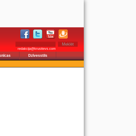
redakcija@krusttevs.com
snīcas
Dzīvesstils