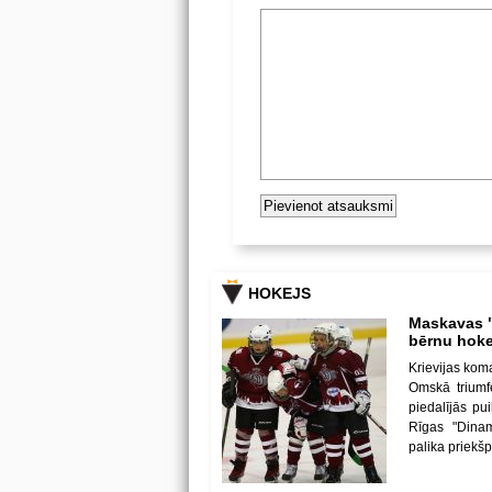
HOKEJS
Maskavas "
bērnu hoke
Krievijas kom
Omskā triumf
piedalījās p
Rīgas "Dina
palika priekš