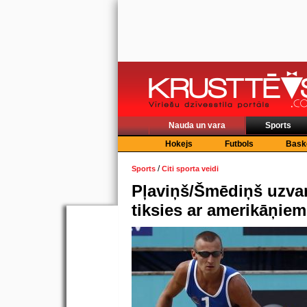
Nauda un vara
Sports
Hokejs
Futbols
Bask
/
Sports
Citi sporta veidi
Pļaviņš/Šmēdiņš uzvar
tiksies ar amerikāņiem