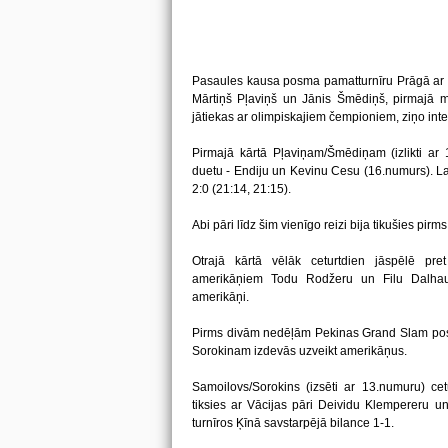
Pasaules kausa posma pamatturnīru Prāgā ar uz
Mārtiņš Pļaviņš un Jānis Šmēdiņš, pirmajā ma
jātiekas ar olimpiskajiem čempioniem, ziņo inter
Pirmajā kārtā Pļaviņam/Šmēdiņam (izlikti ar 
duetu - Endiju un Kevinu Cesu (16.numurs). Lat
2:0 (21:14, 21:15).
Abi pāri līdz šim vienīgo reizi bija tikušies pir
Otrajā kārtā vēlāk ceturtdien jāspēlē pr
amerikāņiem Todu Rodžeru un Filu Dalhauze
amerikāņi.
Pirms divām nedēļām Pekinas Grand Slam p
Sorokinam izdevās uzveikt amerikāņus.
Samoilovs/Sorokins (izsēti ar 13.numuru) ce
tiksies ar Vācijas pāri Deividu Klempereru u
turnīros Ķīnā savstarpējā bilance 1-1.