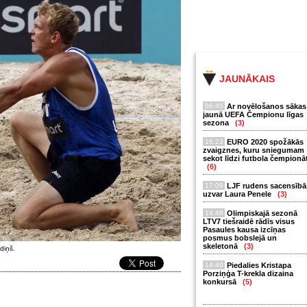
JAUNĀKAIS
06:45
Ar novēlošanos sākas
jaunā UEFA Čempionu līgas
sezona
(3)
16:23
EURO 2020 spožākās
zvaigznes, kuru sniegumam
sekot līdzi futbola čempionā
(6)
17:09
LJF rudens sacensībā
uzvar Laura Penele
(3)
14:48
Olimpiskajā sezonā
LTV7 tiešraidē rādīs visus
Pasaules kausa izcīņas
posmus bobslejā un
skeletonā
(3)
diņš.
14:49
Piedalies Kristapa
Porziņģa T-krekla dizaina
konkursā
(5)