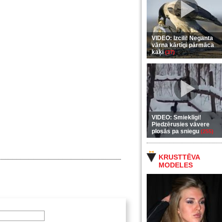
VIDEO: Izcili! Neganta
vārna kārtīgi pārmāca
kaķi
(37)
VIDEO: Smieklīgi!
Piedzērusies vāvere
plosās pa sniegu
(255)
KRUSTTĒVA
MODELES