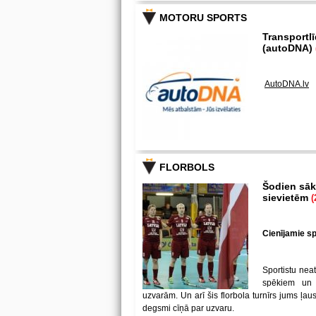
MOTORU SPORTS
Transportl
(autoDNA)
AutoDNA.lv
FLORBOLS
Šodien sākā
sievietēm
(
Cienījamie spē
Sportistu neat
spēkiem un
uzvarām. Un arī šis florbola turnīrs jums ļa
degsmi cīņā par uzvaru.