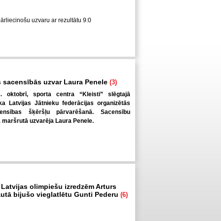
pārliecinošu uzvaru ar rezultātu 9:0
 sacensībās uzvar Laura Penele
(3)
. oktobrī, sporta centra “Kleisti” slēgtajā
a Latvijas Jātnieku federācijas organizētās
ensības šķēršļu pārvarēšanā. Sacensību
ā maršrutā uzvarēja Laura Penele.
 Latvijas olimpiešu izredzēm Arturs
autā bijušo vieglatlētu Gunti Pederu
(6)