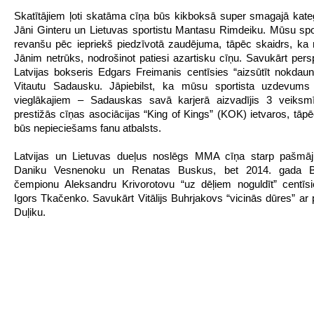
Skatītājiem ļoti skatāma cīņa būs kikboksā super smagajā kateg
Jāni Ginteru un Lietuvas sportistu Mantasu Rimdeiku. Mūsu spor
revanšu pēc iepriekš piedzīvotā zaudējuma, tāpēc skaidrs, ka 
Jānim netrūks, nodrošinot patiesi azartisku cīņu. Savukārt pers
Latvijas bokseris Edgars Freimanis centīsies “aizsūtīt nokdaunā”
Vitautu Sadausku. Jāpiebilst, ka mūsu sportista uzdevum
vieglākajiem – Sadauskas savā karjerā aizvadījis 3 veiksm
prestižās cīņas asociācijas “King of Kings” (KOK) ietvaros, tā
būs nepieciešams fanu atbalsts.
Latvijas un Lietuvas dueļus noslēgs MMA cīņa starp pašmāju
Daniku Vesnenoku un Renatas Buskus, bet 2014. gada Bal
čempionu Aleksandru Krivorotovu “uz dēļiem noguldīt” centīsie
Igors Tkačenko. Savukārt Vitālijs Buhrjakovs “vicinās dūres” ar 
Duļiku.