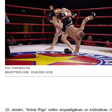
Foto: Publicitātes foto
KRUSTTEVS.COM · 23.09.2015. 02:02
10. oktobrī, "Arēnā Rīga" notiks iespaidīgākais un krāšņākais c