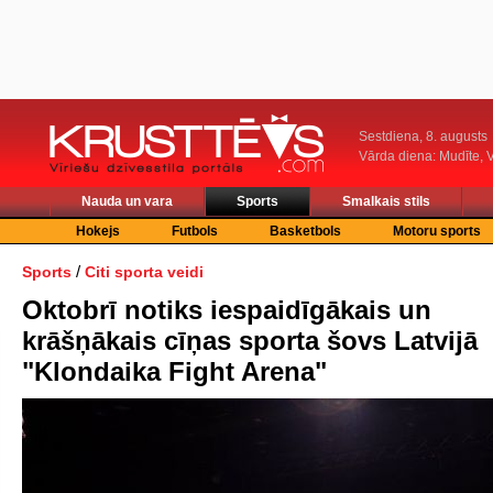
Sestdiena, 8. augusts
Vārda diena: Mudīte, V
Nauda un vara
Sports
Smalkais stils
Hokejs
Futbols
Basketbols
Motoru sports
/
Sports
Citi sporta veidi
Oktobrī notiks iespaidīgākais un
krāšņākais cīņas sporta šovs Latvijā
"Klondaika Fight Arena"