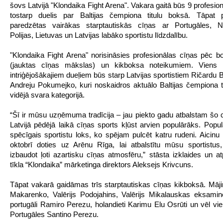
šovs Latvijā "Klondaika Fight Arena". Vakara gaitā būs 9 profesio
tostarp duelis par Baltijas čempiona titulu boksā. Tāpat
paredzētas vairākas starptautiskās cīņas ar Portugāles, Nī
Polijas, Lietuvas un Latvijas labāko sportistu līdzdalību.
"Klondaika Fight Arena" norisināsies profesionālas cīņas pēc
(jauktas cīņas mākslas) un kikboksa noteikumiem. Viens
intriģējošākajiem dueļiem būs starp Latvijas sportistiem Ričardu 
Andreju Pokumejko, kuri noskaidros aktuālo Baltijas čempiona t
vidējā svara kategorijā.
“Šī ir mūsu uzņēmuma tradīcija – jau piekto gadu atbalstam šo 
Latvijā pēdējā laikā cīņas sports kļūst arvien populārāks. Popula
spēcīgais sportistu loks, ko spējam pulcēt katru rudeni. Aicinu 
oktobrī doties uz Arēnu Rīga, lai atbalstītu mūsu sportistus,
izbaudot ļoti azartisku cīņas atmosfēru,” stāsta izklaides un at
tīkla “Klondaika” mārketinga direktors Aleksejs Krivcuns.
Tāpat vakarā gaidāmas trīs starptautiskas cīņas kikboksā. Māji
Makarenko, Valērijs Podojahins, Valērijs Mikalauskas eksaminē
portugāli Ramiro Perezu, holandieti Karimu Elu Osrūti un vēl vie
Portugāles Santino Perezu.