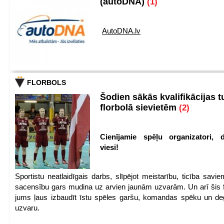
(autoDNA)
(1)
AutoDNA.lv
FLORBOLS
Šodien sākās kvalifikācijas t
florbolā sievietēm
(2)
Cienījamie spēļu organizatori, d
viesi!
Sportistu neatlaidīgais darbs, slīpējot meistarību, ticība sav
sacensību gars mudina uz arvien jaunām uzvarām. Un arī šis fl
jums ļaus izbaudīt īstu spēles garšu, komandas spēku un de
uzvaru.