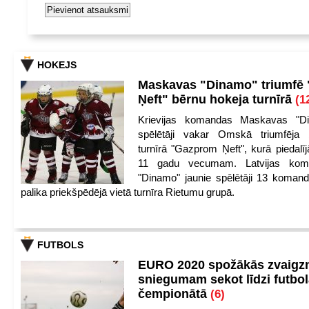
HOKEJS
Maskavas "Dinamo" triumfē
Ņeft" bērnu hokeja turnīrā
(1
Krievijas komandas Maskavas "Di
spēlētāji vakar Omskā triumfēja 
turnīrā "Gazprom Ņeft", kurā piedalīj
11 gadu vecumam. Latvijas kom
"Dinamo" jaunie spēlētāji 13 koman
palika priekšpēdējā vietā turnīra Rietumu grupā.
FUTBOLS
EURO 2020 spožākās zvaigzn
sniegumam sekot līdzi futbo
čempionātā
(6)