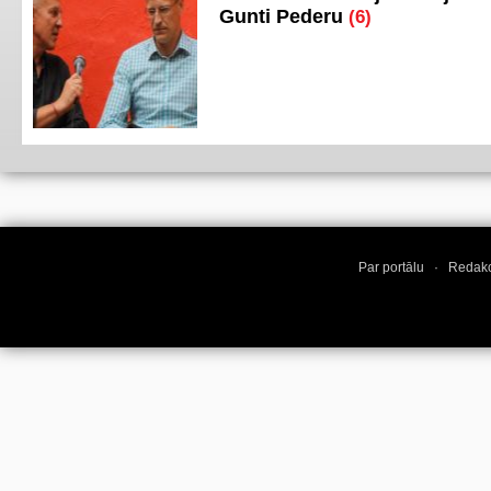
Gunti Pederu
(6)
Par portālu
·
Redakc