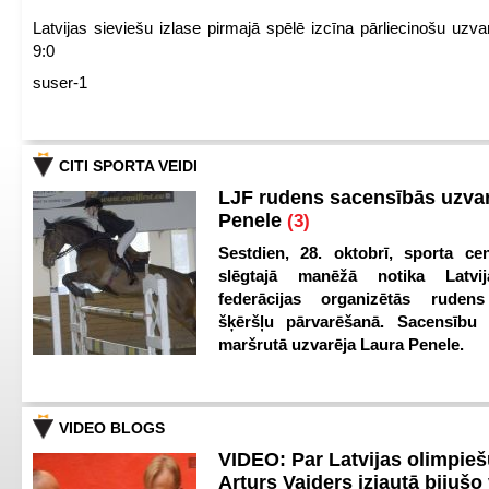
Latvijas sieviešu izlase pirmajā spēlē izcīna pārliecinošu uzva
9:0
suser-1
CITI SPORTA VEIDI
LJF rudens sacensībās uzva
Penele
(3)
Sestdien, 28. oktobrī, sporta cen
slēgtajā manēžā notika Latvij
federācijas organizētās ruden
šķēršļu pārvarēšanā. Sacensību s
maršrutā uzvarēja Laura Penele.
VIDEO BLOGS
VIDEO: Par Latvijas olimpie
Arturs Vaiders izjautā bijušo 