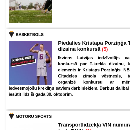
BASKETBOLS
Piedalies Kristapa Porziņģa 
dizaina konkursā
(5)
Ikviens Latvijas iedzīvotājs var
konkursā par T-krekla dizainu, k
elements ir Kristaps Porziņģis. NB
Citadeles zīmola vēstnesis, 
organizē konkursu ar mērķ
iedvesmojošu krekliņu saviem darbiniekiem. Darbus dalībai
iesūtīt līdz šī gada 30. oktobrim.
MOTORU SPORTS
Transportlīdzekļa VIN numu