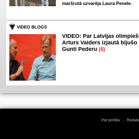
maršrutā uzvarēja Laura Penele.
VIDEO BLOGS
VIDEO: Par Latvijas olimpie
Arturs Vaiders izjautā bijušo 
Gunti Pederu
(6)
Par portālu
·
Redakc