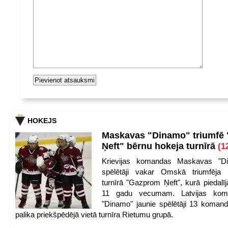
HOKEJS
Maskavas "Dinamo" triumfē
Ņeft" bērnu hokeja turnīrā
(1
Krievijas komandas Maskavas "Di
spēlētāji vakar Omskā triumfēja 
turnīrā "Gazprom Ņeft", kurā piedalīj
11 gadu vecumam. Latvijas kom
"Dinamo" jaunie spēlētāji 13 koman
palika priekšpēdējā vietā turnīra Rietumu grupā.