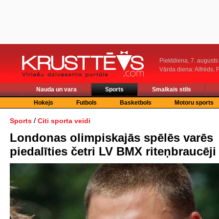
Piektdiena, 7. augusts
Vārda diena: Alfrēds, 
Nauda un vara
Sports
Smalkais stils
Hokejs
Futbols
Basketbols
Motoru sports
/
Sports
Citi sporta veidi
Londonas olimpiskajās spēlēs varēs
piedalīties četri LV BMX riteņbraucēji