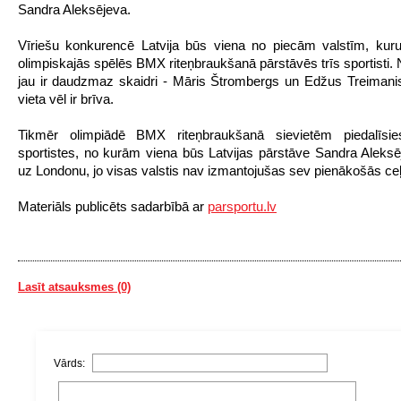
Sandra Aleksējeva.
Vīriešu konkurencē Latvija būs viena no piecām valstīm, kur
olimpiskajās spēlēs BMX riteņbraukšanā pārstāvēs trīs sportisti. 
jau ir daudzmaz skaidri - Māris Štrombergs un Edžus Treimanis
vieta vēl ir brīva.
Tikmēr olimpiādē BMX riteņbraukšanā sievietēm piedalīsie
sportistes, no kurām viena būs Latvijas pārstāve Sandra Aleksēj
uz Londonu, jo visas valstis nav izmantojušas sev pienākošās ce
Materiāls publicēts sadarbībā ar
parsportu.lv
Lasīt atsauksmes (0)
Vārds: