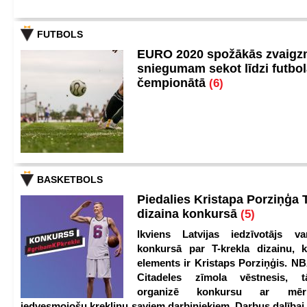
FUTBOLS
EURO 2020 spožākās zvaigzn
sniegumam sekot līdzi futbo
čempionātā
(6)
BASKETBOLS
Piedalies Kristapa Porziņģa 
dizaina konkursā
(5)
Ikviens Latvijas iedzīvotājs var
konkursā par T-krekla dizainu, k
elements ir Kristaps Porziņģis. NB
Citadeles zīmola vēstnesis, 
organizē konkursu ar mērķ
iedvesmojošu krekliņu saviem darbiniekiem. Darbus dalībai