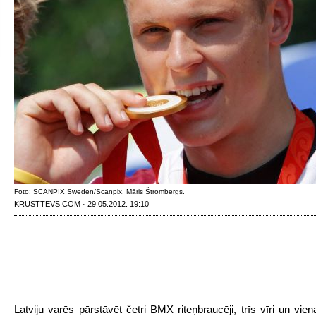
Foto: SCANPIX Sweden/Scanpix. Māris Štrombergs.
KRUSTTEVS.COM · 29.05.2012. 19:10
Latviju varēs pārstāvēt četri BMX riteņbraucēji, trīs vīri un vien