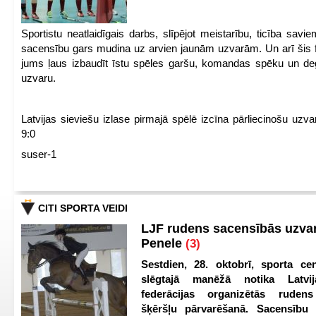
Sportistu neatlaidīgais darbs, slīpējot meistarību, ticība sav
sacensību gars mudina uz arvien jaunām uzvarām. Un arī šis fl
jums ļaus izbaudīt īstu spēles garšu, komandas spēku un de
uzvaru.
Latvijas sieviešu izlase pirmajā spēlē izcīna pārliecinošu uzva
9:0
suser-1
CITI SPORTA VEIDI
LJF rudens sacensībās uzva
Penele
(3)
Sestdien, 28. oktobrī, sporta cen
slēgtajā manēžā notika Latvij
federācijas organizētās ruden
šķēršļu pārvarēšanā. Sacensību s