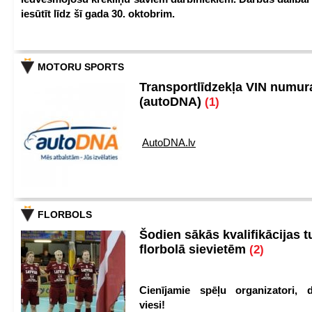
iesūtīt līdz šī gada 30. oktobrim.
MOTORU SPORTS
Transportlīdzekļa VIN numu
(autoDNA)
(1)
AutoDNA.lv
FLORBOLS
Šodien sākās kvalifikācijas t
florbolā sievietēm
(2)
Cienījamie spēļu organizatori, d
viesi!