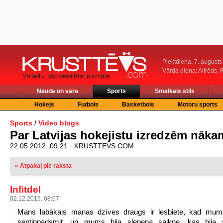
Piektdiena, 7. augusts
Vārda diena: Alfrēds, 
Nauda un vara
Sports
Smalkais stils
Hokejs
Futbols
Basketbols
Motoru sports
/
Sports
Video blogs
Par Latvijas hokejistu izredzēm nāk
22.05.2012. 09:21 · KRUSTTEVS.COM
« Atpakaļ pie raksta
Infitdel
02.12.2019. 08:07
Mans labākais manas dzīves draugs ir lesbiete, kad mums
septiņpadsmit, un mums bija slepena saikne, kas bija st