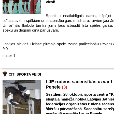
viesi!
Sportistu neatlaidīgais darbs, slīpējot 
ticība saviem spēkiem un sacensību gars mudina uz arvien jaun
Un arī šis florbola turnīrs jums ļaus izbaudīt īstu spēles garš
spēku un degsmi cīņā par uzvaru.
Latvijas sieviešu izlase pirmajā spēlē izcīna pārliecinošu uzvaru 
9:0
suser-1
CITI SPORTA VEIDI
LJF rudens sacensībās uzvar 
Penele
(3)
Sestdien, 28. oktobrī, sporta centra “Kl
slēgtajā manēžā notika Latvijas Jātnie
federācijas organizētās rudens sacen
šķēršļu pārvarēšanā. Sacensību sarežģ
maršrutā uzvarēja Laura Penele.