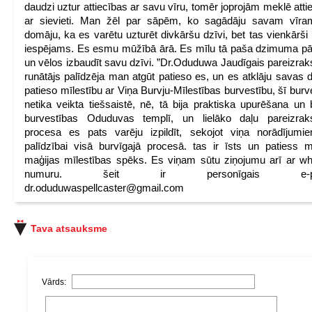
daudzi uztur attiecības ar savu vīru, tomēr joprojām meklē atti
ar sievieti. Man žēl par sāpēm, ko sagādāju savam vīra
domāju, ka es varētu uzturēt divkāršu dzīvi, bet tas vienkārši 
iespējams. Es esmu mūžībā ārā. Es mīlu tā paša dzimuma pā
un vēlos izbaudīt savu dzīvi. ”Dr.Oduduwa Jaudīgais pareizrak
runātājs palīdzēja man atgūt patieso es, un es atklāju savas 
patieso mīlestību ar Viņa Burvju-Mīlestības burvestību, šī burv
netika veikta tiešsaistē, nē, tā bija praktiska upurēšana un 
burvestības Oduduvas templī, un lielāko daļu pareizraks
procesa es pats varēju izpildīt, sekojot viņa norādījum
palīdzībai visā burvīgajā procesā. tas ir īsts un patiess 
maģijas mīlestības spēks. Es viņam sūtu ziņojumu arī ar w
numuru. šeit ir personīgais e-pas
dr.oduduwaspellcaster@gmail.com
Tava atsauksme
Vārds: