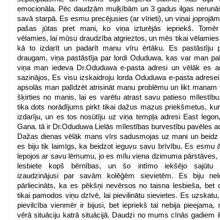
emocionāla. Pēc daudzām muļķībām un 3 gadus ilgas nerun
savā starpā. Es esmu precējusies (ar vīrieti), un viņai joprojām 
pašas jūtas pret mani, ko viņa izturējās iepriekš. Tomē
vēlamies, lai mūsu draudzība atgrieztos, un mēs tikai vēlamies 
kā to izdarīt un padarīt manu vīru ērtāku. Es pastāstīju 
draugam, viņa pastāstīja par lordi Oduduwa, kas var man pal
viņa man iedeva Dr.Oduduwa e-pasta adresi un vēlāk es a
sazinājos, Es visu izskaidroju lorda Oduduwa e-pasta adresei
apsolās man palīdzēt atrisināt manu problēmu un likt manam
šķirties no manis, lai es varētu atrast savu patieso mīlestīb
tika dots norādījums pirkt tikai dažus mazus priekšmetus, ku
izdarīju, un es tos nosūtīju uz viņa tempļa adresi East legon
Gana. tā ir Dr.Oduduwa Lielās mīlestības burvestību pavēles a
Dažas dienas vēlāk mans vīrs sadusmojas uz mani un beidz
es biju tik laimīgs, ka beidzot ieguvu savu brīvību. Es esmu 
lepojos ar savu lēmumu, jo es mīlu viena dzimuma pārstāves
lesbiete kopš bērnības, un šo intīmo iekšējo sajūtu
izaudzinājusi par savām kolēģēm sievietēm. Es biju nel
pārliecināts, ka es pēkšņi nevērsos no taisna lesbieša, bet 
tikai pamodos viņu dzīvē, lai pievilinātu sievietes. Es uzskatu,
pievilcība vienmēr ir bijusi, bet iepriekš tai nebija pieejama,
vērā situāciju katrā situācijā. Daudzi no mums cīnās gadiem il