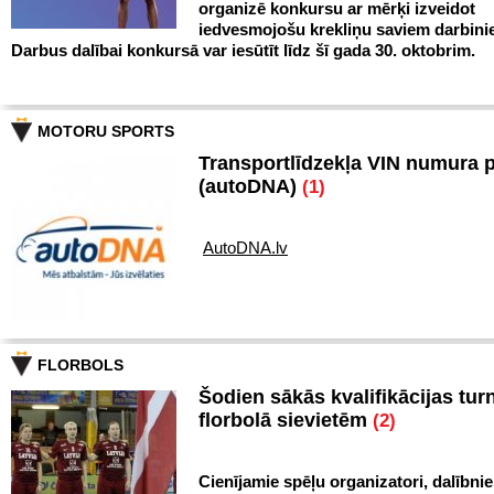
organizē konkursu ar mērķi izveidot
iedvesmojošu krekliņu saviem darbini
Darbus dalībai konkursā var iesūtīt līdz šī gada 30. oktobrim.
MOTORU SPORTS
Transportlīdzekļa VIN numura 
(autoDNA)
(1)
AutoDNA.lv
FLORBOLS
Šodien sākās kvalifikācijas turn
florbolā sievietēm
(2)
Cienījamie spēļu organizatori, dalībnie