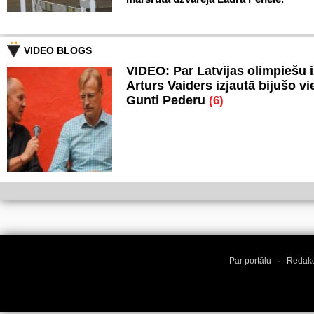
VIDEO BLOGS
VIDEO: Par Latvijas olimpiešu 
Arturs Vaiders izjautā bijušo vi
Gunti Pederu
(6)
Par portālu
·
Redakc