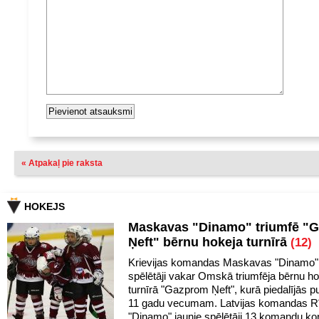
« Atpakaļ pie raksta
HOKEJS
Maskavas "Dinamo" triumfē "
Ņeft" bērnu hokeja turnīrā
(12)
Krievijas komandas Maskavas "Dinamo" 
spēlētāji vakar Omskā triumfēja bērnu h
turnīrā "Gazprom Ņeft", kurā piedalījās pu
11 gadu vecumam. Latvijas komandas R
"Dinamo" jaunie spēlētāji 13 komandu k