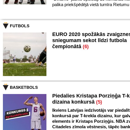
palika priekšpēdējā vietā turnīra Rietumu
FUTBOLS
EURO 2020 spožākās zvaigznes
sniegumam sekot līdzi futbola
čempionātā
(6)
BASKETBOLS
Piedalies Kristapa Porziņģa T-k
dizaina konkursā
(5)
Ikviens Latvijas iedzīvotājs var piedalīt
konkursā par T-krekla dizainu, kur gal
elements ir Kristaps Porziņģis. NBA zv
Citadeles zīmola vēstnesis, tāpēc ban