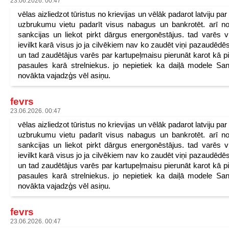
23.06.2026. 00:47
vēlas aizliedzot tūristus no krievijas un vēlāk padarot latviju pa
uzbrukumu vietu padarīt visus nabagus un bankrotēt. arī n
sankcijas un liekot pirkt dārgus energonēstājus. tad varēs v
ievilkt karā visus jo ja cilvēkiem nav ko zaudēt viņi pazaudēdēs
un tad zaudētājus varēs par kartupeļmaisu pierunāt karot kā p
pasaules karā strelniekus. jo nepietiek ka daiļā modele San
novākta vajadzģs vēl asiņu.
fevrs
23.06.2026. 00:47
vēlas aizliedzot tūristus no krievijas un vēlāk padarot latviju pa
uzbrukumu vietu padarīt visus nabagus un bankrotēt. arī n
sankcijas un liekot pirkt dārgus energonēstājus. tad varēs v
ievilkt karā visus jo ja cilvēkiem nav ko zaudēt viņi pazaudēdēs
un tad zaudētājus varēs par kartupeļmaisu pierunāt karot kā p
pasaules karā strelniekus. jo nepietiek ka daiļā modele San
novākta vajadzģs vēl asiņu.
fevrs
23.06.2026. 00:47