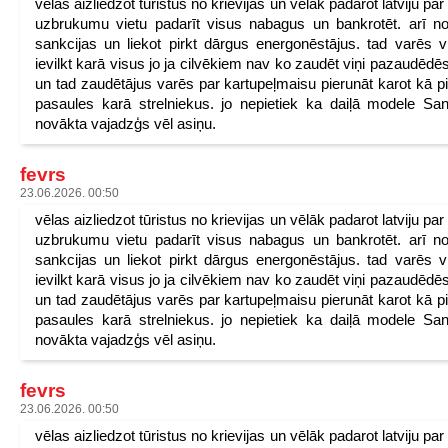
vēlas aizliedzot tūristus no krievijas un vēlāk padarot latviju pa
uzbrukumu vietu padarīt visus nabagus un bankrotēt. arī n
sankcijas un liekot pirkt dārgus energonēstājus. tad varēs v
ievilkt karā visus jo ja cilvēkiem nav ko zaudēt viņi pazaudēdēs
un tad zaudētājus varēs par kartupeļmaisu pierunāt karot kā p
pasaules karā strelniekus. jo nepietiek ka daiļā modele San
novākta vajadzģs vēl asiņu.
fevrs
23.06.2026. 00:50
vēlas aizliedzot tūristus no krievijas un vēlāk padarot latviju pa
uzbrukumu vietu padarīt visus nabagus un bankrotēt. arī n
sankcijas un liekot pirkt dārgus energonēstājus. tad varēs v
ievilkt karā visus jo ja cilvēkiem nav ko zaudēt viņi pazaudēdēs
un tad zaudētājus varēs par kartupeļmaisu pierunāt karot kā p
pasaules karā strelniekus. jo nepietiek ka daiļā modele San
novākta vajadzģs vēl asiņu.
fevrs
23.06.2026. 00:50
vēlas aizliedzot tūristus no krievijas un vēlāk padarot latviju pa