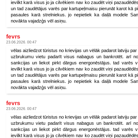
ievilkt karā visus jo ja cilvēkiem nav ko zaudēt viņi pazaudēdēs
un tad zaudētājus varēs par kartupeļmaisu pierunāt karot kā p
pasaules karā strelniekus. jo nepietiek ka daiļā modele San
novākta vajadzģs vēl asiņu.
fevrs
23.06.2026. 00:47
vēlas aizliedzot tūristus no krievijas un vēlāk padarot latviju pa
uzbrukumu vietu padarīt visus nabagus un bankrotēt. arī n
sankcijas un liekot pirkt dārgus energonēstājus. tad varēs v
ievilkt karā visus jo ja cilvēkiem nav ko zaudēt viņi pazaudēdēs
un tad zaudētājus varēs par kartupeļmaisu pierunāt karot kā p
pasaules karā strelniekus. jo nepietiek ka daiļā modele San
novākta vajadzģs vēl asiņu.
fevrs
23.06.2026. 00:47
vēlas aizliedzot tūristus no krievijas un vēlāk padarot latviju pa
uzbrukumu vietu padarīt visus nabagus un bankrotēt. arī n
sankcijas un liekot pirkt dārgus energonēstājus. tad varēs v
ievilkt karā visus jo ja cilvēkiem nav ko zaudēt viņi pazaudēdēs