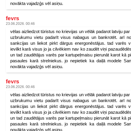
novākta vajadzģs vēl asiņu.
fevrs
23.06.2026. 00:46
vēlas aizliedzot tūristus no krievijas un vēlāk padarot latviju pa
uzbrukumu vietu padarīt visus nabagus un bankrotēt. arī n
sankcijas un liekot pirkt dārgus energonēstājus. tad varēs v
ievilkt karā visus jo ja cilvēkiem nav ko zaudēt viņi pazaudēdēs
un tad zaudētājus varēs par kartupeļmaisu pierunāt karot kā p
pasaules karā strelniekus. jo nepietiek ka daiļā modele San
novākta vajadzģs vēl asiņu.
fevrs
23.06.2026. 00:46
vēlas aizliedzot tūristus no krievijas un vēlāk padarot latviju pa
uzbrukumu vietu padarīt visus nabagus un bankrotēt. arī n
sankcijas un liekot pirkt dārgus energonēstājus. tad varēs v
ievilkt karā visus jo ja cilvēkiem nav ko zaudēt viņi pazaudēdēs
un tad zaudētājus varēs par kartupeļmaisu pierunāt karot kā p
pasaules karā strelniekus. jo nepietiek ka daiļā modele San
novākta vajadzģs vēl asiņu.