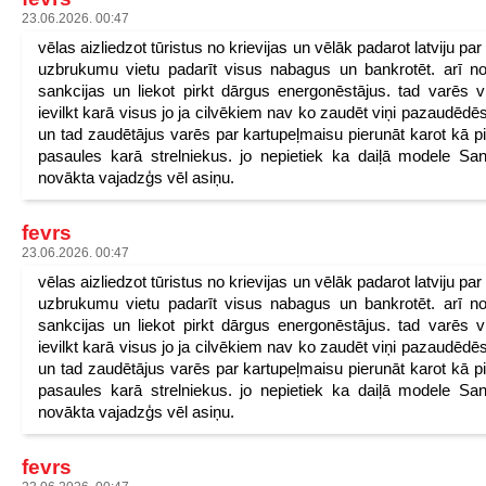
23.06.2026. 00:47
vēlas aizliedzot tūristus no krievijas un vēlāk padarot latviju pa
uzbrukumu vietu padarīt visus nabagus un bankrotēt. arī n
sankcijas un liekot pirkt dārgus energonēstājus. tad varēs v
ievilkt karā visus jo ja cilvēkiem nav ko zaudēt viņi pazaudēdēs
un tad zaudētājus varēs par kartupeļmaisu pierunāt karot kā p
pasaules karā strelniekus. jo nepietiek ka daiļā modele San
novākta vajadzģs vēl asiņu.
fevrs
23.06.2026. 00:47
vēlas aizliedzot tūristus no krievijas un vēlāk padarot latviju pa
uzbrukumu vietu padarīt visus nabagus un bankrotēt. arī n
sankcijas un liekot pirkt dārgus energonēstājus. tad varēs v
ievilkt karā visus jo ja cilvēkiem nav ko zaudēt viņi pazaudēdēs
un tad zaudētājus varēs par kartupeļmaisu pierunāt karot kā p
pasaules karā strelniekus. jo nepietiek ka daiļā modele San
novākta vajadzģs vēl asiņu.
fevrs