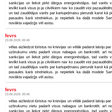
sankcijas un liekot pirkt dārgus energonēstājus. tad varēs v
ievilkt karā visus jo ja cilvēkiem nav ko zaudēt viņi pazaudēdēs
un tad zaudētājus varēs par kartupeļmaisu pierunāt karot kā p
pasaules karā strelniekus. jo nepietiek ka daiļā modele San
novākta vajadzģs vēl asiņu.
fevrs
23.06.2026. 00:46
vēlas aizliedzot tūristus no krievijas un vēlāk padarot latviju pa
uzbrukumu vietu padarīt visus nabagus un bankrotēt. arī n
sankcijas un liekot pirkt dārgus energonēstājus. tad varēs v
ievilkt karā visus jo ja cilvēkiem nav ko zaudēt viņi pazaudēdēs
un tad zaudētājus varēs par kartupeļmaisu pierunāt karot kā p
pasaules karā strelniekus. jo nepietiek ka daiļā modele San
novākta vajadzģs vēl asiņu.
fevrs
23.06.2026. 00:46
vēlas aizliedzot tūristus no krievijas un vēlāk padarot latviju pa
uzbrukumu vietu padarīt visus nabagus un bankrotēt. arī n
sankcijas un liekot pirkt dārgus energonēstājus. tad varēs v