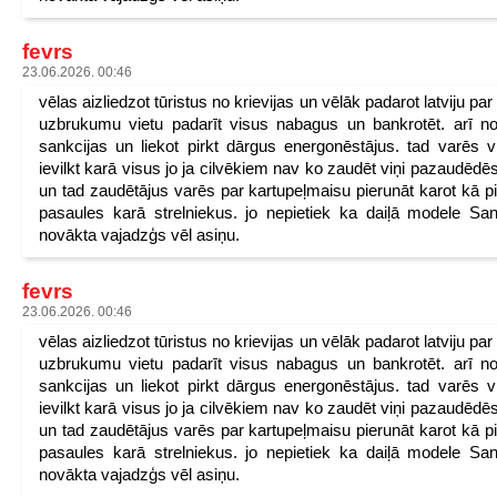
fevrs
23.06.2026. 00:46
vēlas aizliedzot tūristus no krievijas un vēlāk padarot latviju pa
uzbrukumu vietu padarīt visus nabagus un bankrotēt. arī n
sankcijas un liekot pirkt dārgus energonēstājus. tad varēs v
ievilkt karā visus jo ja cilvēkiem nav ko zaudēt viņi pazaudēdēs
un tad zaudētājus varēs par kartupeļmaisu pierunāt karot kā p
pasaules karā strelniekus. jo nepietiek ka daiļā modele San
novākta vajadzģs vēl asiņu.
fevrs
23.06.2026. 00:46
vēlas aizliedzot tūristus no krievijas un vēlāk padarot latviju pa
uzbrukumu vietu padarīt visus nabagus un bankrotēt. arī n
sankcijas un liekot pirkt dārgus energonēstājus. tad varēs v
ievilkt karā visus jo ja cilvēkiem nav ko zaudēt viņi pazaudēdēs
un tad zaudētājus varēs par kartupeļmaisu pierunāt karot kā p
pasaules karā strelniekus. jo nepietiek ka daiļā modele San
novākta vajadzģs vēl asiņu.