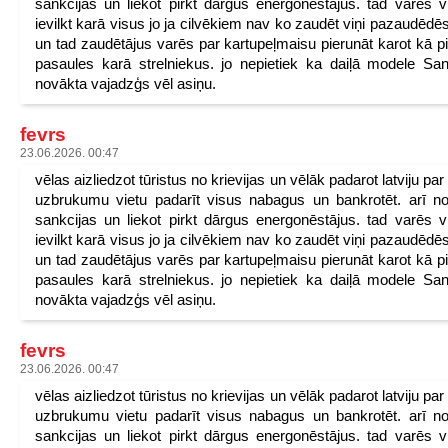
sankcijas un liekot pirkt dārgus energonēstājus. tad varēs v
ievilkt karā visus jo ja cilvēkiem nav ko zaudēt viņi pazaudēdēs
un tad zaudētājus varēs par kartupeļmaisu pierunāt karot kā p
pasaules karā strelniekus. jo nepietiek ka daiļā modele San
novākta vajadzģs vēl asiņu.
fevrs
23.06.2026. 00:47
vēlas aizliedzot tūristus no krievijas un vēlāk padarot latviju pa
uzbrukumu vietu padarīt visus nabagus un bankrotēt. arī n
sankcijas un liekot pirkt dārgus energonēstājus. tad varēs v
ievilkt karā visus jo ja cilvēkiem nav ko zaudēt viņi pazaudēdēs
un tad zaudētājus varēs par kartupeļmaisu pierunāt karot kā p
pasaules karā strelniekus. jo nepietiek ka daiļā modele San
novākta vajadzģs vēl asiņu.
fevrs
23.06.2026. 00:47
vēlas aizliedzot tūristus no krievijas un vēlāk padarot latviju pa
uzbrukumu vietu padarīt visus nabagus un bankrotēt. arī n
sankcijas un liekot pirkt dārgus energonēstājus. tad varēs v