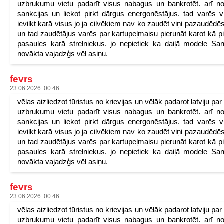
uzbrukumu vietu padarīt visus nabagus un bankrotēt. arī n
sankcijas un liekot pirkt dārgus energonēstājus. tad varēs v
ievilkt karā visus jo ja cilvēkiem nav ko zaudēt viņi pazaudēdēs
un tad zaudētājus varēs par kartupeļmaisu pierunāt karot kā p
pasaules karā strelniekus. jo nepietiek ka daiļā modele San
novākta vajadzģs vēl asiņu.
fevrs
23.06.2026. 00:46
vēlas aizliedzot tūristus no krievijas un vēlāk padarot latviju pa
uzbrukumu vietu padarīt visus nabagus un bankrotēt. arī n
sankcijas un liekot pirkt dārgus energonēstājus. tad varēs v
ievilkt karā visus jo ja cilvēkiem nav ko zaudēt viņi pazaudēdēs
un tad zaudētājus varēs par kartupeļmaisu pierunāt karot kā p
pasaules karā strelniekus. jo nepietiek ka daiļā modele San
novākta vajadzģs vēl asiņu.
fevrs
23.06.2026. 00:46
vēlas aizliedzot tūristus no krievijas un vēlāk padarot latviju pa
uzbrukumu vietu padarīt visus nabagus un bankrotēt. arī n