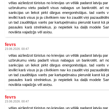
vēlas aizliedzot tūristus no krievijas un vēlāk padarot latviju pa
uzbrukumu vietu padarīt visus nabagus un bankrotēt. arī n
sankcijas un liekot pirkt dārgus energonēstājus. tad varēs v
ievilkt karā visus jo ja cilvēkiem nav ko zaudēt viņi pazaudēdēs
un tad zaudētājus varēs par kartupeļmaisu pierunāt karot kā p
pasaules karā strelniekus. jo nepietiek ka daiļā modele San
novākta vajadzģs vēl asiņu.
fevrs
23.06.2026. 00:47
vēlas aizliedzot tūristus no krievijas un vēlāk padarot latviju pa
uzbrukumu vietu padarīt visus nabagus un bankrotēt. arī n
sankcijas un liekot pirkt dārgus energonēstājus. tad varēs v
ievilkt karā visus jo ja cilvēkiem nav ko zaudēt viņi pazaudēdēs
un tad zaudētājus varēs par kartupeļmaisu pierunāt karot kā p
pasaules karā strelniekus. jo nepietiek ka daiļā modele San
novākta vajadzģs vēl asiņu.
fevrs
23.06.2026. 00:47
vēlas aizliedzot tūristus no krievijas un vēlāk padarot latviju pa