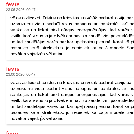
fevrs
23.06.2026. 00:47
vēlas aizliedzot tūristus no krievijas un vēlāk padarot latviju pa
uzbrukumu vietu padarīt visus nabagus un bankrotēt. arī n
sankcijas un liekot pirkt dārgus energonēstājus. tad varēs v
ievilkt karā visus jo ja cilvēkiem nav ko zaudēt viņi pazaudēdēs
un tad zaudētājus varēs par kartupeļmaisu pierunāt karot kā p
pasaules karā strelniekus. jo nepietiek ka daiļā modele San
novākta vajadzģs vēl asiņu.
fevrs
23.06.2026. 00:47
vēlas aizliedzot tūristus no krievijas un vēlāk padarot latviju pa
uzbrukumu vietu padarīt visus nabagus un bankrotēt. arī n
sankcijas un liekot pirkt dārgus energonēstājus. tad varēs v
ievilkt karā visus jo ja cilvēkiem nav ko zaudēt viņi pazaudēdēs
un tad zaudētājus varēs par kartupeļmaisu pierunāt karot kā p
pasaules karā strelniekus. jo nepietiek ka daiļā modele San
novākta vajadzģs vēl asiņu.
fevrs