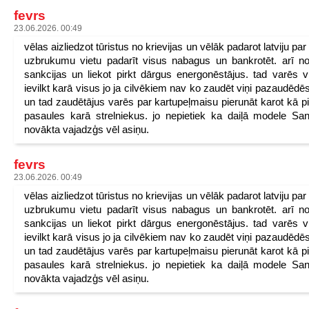
fevrs
23.06.2026. 00:49
vēlas aizliedzot tūristus no krievijas un vēlāk padarot latviju pa
uzbrukumu vietu padarīt visus nabagus un bankrotēt. arī n
sankcijas un liekot pirkt dārgus energonēstājus. tad varēs v
ievilkt karā visus jo ja cilvēkiem nav ko zaudēt viņi pazaudēdēs
un tad zaudētājus varēs par kartupeļmaisu pierunāt karot kā p
pasaules karā strelniekus. jo nepietiek ka daiļā modele San
novākta vajadzģs vēl asiņu.
fevrs
23.06.2026. 00:49
vēlas aizliedzot tūristus no krievijas un vēlāk padarot latviju pa
uzbrukumu vietu padarīt visus nabagus un bankrotēt. arī n
sankcijas un liekot pirkt dārgus energonēstājus. tad varēs v
ievilkt karā visus jo ja cilvēkiem nav ko zaudēt viņi pazaudēdēs
un tad zaudētājus varēs par kartupeļmaisu pierunāt karot kā p
pasaules karā strelniekus. jo nepietiek ka daiļā modele San
novākta vajadzģs vēl asiņu.