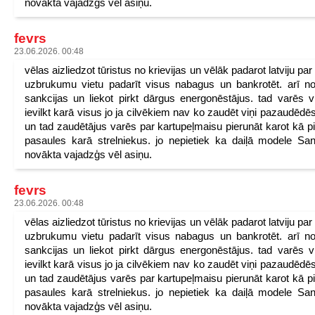
novākta vajadzģs vēl asiņu.
fevrs
23.06.2026. 00:48
vēlas aizliedzot tūristus no krievijas un vēlāk padarot latviju pa
uzbrukumu vietu padarīt visus nabagus un bankrotēt. arī n
sankcijas un liekot pirkt dārgus energonēstājus. tad varēs v
ievilkt karā visus jo ja cilvēkiem nav ko zaudēt viņi pazaudēdēs
un tad zaudētājus varēs par kartupeļmaisu pierunāt karot kā p
pasaules karā strelniekus. jo nepietiek ka daiļā modele San
novākta vajadzģs vēl asiņu.
fevrs
23.06.2026. 00:48
vēlas aizliedzot tūristus no krievijas un vēlāk padarot latviju pa
uzbrukumu vietu padarīt visus nabagus un bankrotēt. arī n
sankcijas un liekot pirkt dārgus energonēstājus. tad varēs v
ievilkt karā visus jo ja cilvēkiem nav ko zaudēt viņi pazaudēdēs
un tad zaudētājus varēs par kartupeļmaisu pierunāt karot kā p
pasaules karā strelniekus. jo nepietiek ka daiļā modele San
novākta vajadzģs vēl asiņu.