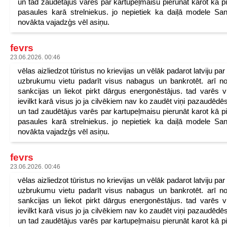
un tad zaudētājus varēs par kartupeļmaisu pierunāt karot kā p
pasaules karā strelniekus. jo nepietiek ka daiļā modele San
novākta vajadzģs vēl asiņu.
fevrs
23.06.2026. 00:46
vēlas aizliedzot tūristus no krievijas un vēlāk padarot latviju pa
uzbrukumu vietu padarīt visus nabagus un bankrotēt. arī n
sankcijas un liekot pirkt dārgus energonēstājus. tad varēs v
ievilkt karā visus jo ja cilvēkiem nav ko zaudēt viņi pazaudēdēs
un tad zaudētājus varēs par kartupeļmaisu pierunāt karot kā p
pasaules karā strelniekus. jo nepietiek ka daiļā modele San
novākta vajadzģs vēl asiņu.
fevrs
23.06.2026. 00:46
vēlas aizliedzot tūristus no krievijas un vēlāk padarot latviju pa
uzbrukumu vietu padarīt visus nabagus un bankrotēt. arī n
sankcijas un liekot pirkt dārgus energonēstājus. tad varēs v
ievilkt karā visus jo ja cilvēkiem nav ko zaudēt viņi pazaudēdēs
un tad zaudētājus varēs par kartupeļmaisu pierunāt karot kā p