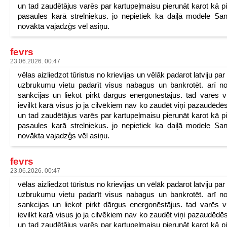
un tad zaudētājus varēs par kartupeļmaisu pierunāt karot kā p
pasaules karā strelniekus. jo nepietiek ka daiļā modele San
novākta vajadzģs vēl asiņu.
fevrs
23.06.2026. 00:47
vēlas aizliedzot tūristus no krievijas un vēlāk padarot latviju pa
uzbrukumu vietu padarīt visus nabagus un bankrotēt. arī n
sankcijas un liekot pirkt dārgus energonēstājus. tad varēs v
ievilkt karā visus jo ja cilvēkiem nav ko zaudēt viņi pazaudēdēs
un tad zaudētājus varēs par kartupeļmaisu pierunāt karot kā p
pasaules karā strelniekus. jo nepietiek ka daiļā modele San
novākta vajadzģs vēl asiņu.
fevrs
23.06.2026. 00:47
vēlas aizliedzot tūristus no krievijas un vēlāk padarot latviju pa
uzbrukumu vietu padarīt visus nabagus un bankrotēt. arī n
sankcijas un liekot pirkt dārgus energonēstājus. tad varēs v
ievilkt karā visus jo ja cilvēkiem nav ko zaudēt viņi pazaudēdēs
un tad zaudētājus varēs par kartupeļmaisu pierunāt karot kā p