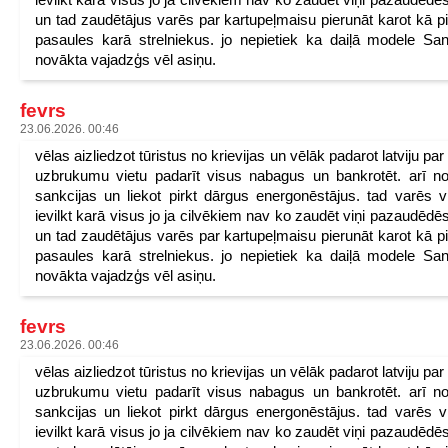
un tad zaudētājus varēs par kartupeļmaisu pierunāt karot kā p
pasaules karā strelniekus. jo nepietiek ka daiļā modele San
novākta vajadzģs vēl asiņu.
fevrs
23.06.2026. 00:46
vēlas aizliedzot tūristus no krievijas un vēlāk padarot latviju pa
uzbrukumu vietu padarīt visus nabagus un bankrotēt. arī n
sankcijas un liekot pirkt dārgus energonēstājus. tad varēs v
ievilkt karā visus jo ja cilvēkiem nav ko zaudēt viņi pazaudēdēs
un tad zaudētājus varēs par kartupeļmaisu pierunāt karot kā p
pasaules karā strelniekus. jo nepietiek ka daiļā modele San
novākta vajadzģs vēl asiņu.
fevrs
23.06.2026. 00:46
vēlas aizliedzot tūristus no krievijas un vēlāk padarot latviju pa
uzbrukumu vietu padarīt visus nabagus un bankrotēt. arī n
sankcijas un liekot pirkt dārgus energonēstājus. tad varēs v
ievilkt karā visus jo ja cilvēkiem nav ko zaudēt viņi pazaudēdēs