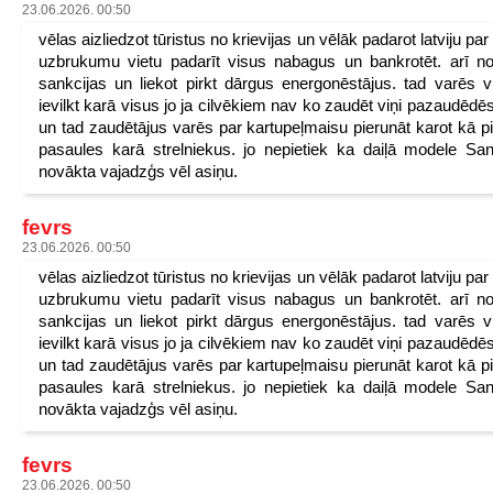
23.06.2026. 00:50
vēlas aizliedzot tūristus no krievijas un vēlāk padarot latviju pa
uzbrukumu vietu padarīt visus nabagus un bankrotēt. arī n
sankcijas un liekot pirkt dārgus energonēstājus. tad varēs v
ievilkt karā visus jo ja cilvēkiem nav ko zaudēt viņi pazaudēdēs
un tad zaudētājus varēs par kartupeļmaisu pierunāt karot kā p
pasaules karā strelniekus. jo nepietiek ka daiļā modele San
novākta vajadzģs vēl asiņu.
fevrs
23.06.2026. 00:50
vēlas aizliedzot tūristus no krievijas un vēlāk padarot latviju pa
uzbrukumu vietu padarīt visus nabagus un bankrotēt. arī n
sankcijas un liekot pirkt dārgus energonēstājus. tad varēs v
ievilkt karā visus jo ja cilvēkiem nav ko zaudēt viņi pazaudēdēs
un tad zaudētājus varēs par kartupeļmaisu pierunāt karot kā p
pasaules karā strelniekus. jo nepietiek ka daiļā modele San
novākta vajadzģs vēl asiņu.
fevrs
23.06.2026. 00:50