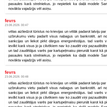
pasaules karā strelniekus. jo nepietiek ka daiļā modele San
novākta vajadzģs vēl asiņu.
fevrs
23.06.2026. 00:47
vēlas aizliedzot tūristus no krievijas un vēlāk padarot latviju pa
uzbrukumu vietu padarīt visus nabagus un bankrotēt. arī n
sankcijas un liekot pirkt dārgus energonēstājus. tad varēs v
ievilkt karā visus jo ja cilvēkiem nav ko zaudēt viņi pazaudēdēs
un tad zaudētājus varēs par kartupeļmaisu pierunāt karot kā p
pasaules karā strelniekus. jo nepietiek ka daiļā modele San
novākta vajadzģs vēl asiņu.
fevrs
23.06.2026. 00:48
vēlas aizliedzot tūristus no krievijas un vēlāk padarot latviju pa
uzbrukumu vietu padarīt visus nabagus un bankrotēt. arī n
sankcijas un liekot pirkt dārgus energonēstājus. tad varēs v
ievilkt karā visus jo ja cilvēkiem nav ko zaudēt viņi pazaudēdēs
un tad zaudētājus varēs par kartupeļmaisu pierunāt karot kā p
pasaules karā strelniekus. jo nepietiek ka daiļā modele San