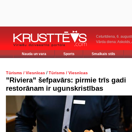
Ceturtdiena, 6. august
Vārda diena: Askolds,
Nauda un vara
Sports
Smalkais stils
/
Tūrisms / Viesnīcas
Tūrisms / Viesnīcas
”Riviera” šefpavārs: pirmie trīs gadi
restorānam ir ugunskristības