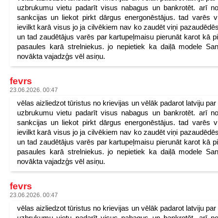
uzbrukumu vietu padarīt visus nabagus un bankrotēt. arī n
sankcijas un liekot pirkt dārgus energonēstājus. tad varēs v
ievilkt karā visus jo ja cilvēkiem nav ko zaudēt viņi pazaudēdēs
un tad zaudētājus varēs par kartupeļmaisu pierunāt karot kā p
pasaules karā strelniekus. jo nepietiek ka daiļā modele San
novākta vajadzģs vēl asiņu.
fevrs
23.06.2026. 00:47
vēlas aizliedzot tūristus no krievijas un vēlāk padarot latviju pa
uzbrukumu vietu padarīt visus nabagus un bankrotēt. arī n
sankcijas un liekot pirkt dārgus energonēstājus. tad varēs v
ievilkt karā visus jo ja cilvēkiem nav ko zaudēt viņi pazaudēdēs
un tad zaudētājus varēs par kartupeļmaisu pierunāt karot kā p
pasaules karā strelniekus. jo nepietiek ka daiļā modele San
novākta vajadzģs vēl asiņu.
fevrs
23.06.2026. 00:47
vēlas aizliedzot tūristus no krievijas un vēlāk padarot latviju pa
uzbrukumu vietu padarīt visus nabagus un bankrotēt. arī n