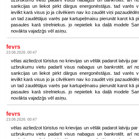
sankcijas un liekot pirkt dārgus energonēstājus. tad varēs v
ievilkt karā visus jo ja cilvēkiem nav ko zaudēt viņi pazaudēdēs
un tad zaudētājus varēs par kartupeļmaisu pierunāt karot kā p
pasaules karā strelniekus. jo nepietiek ka daiļā modele San
novākta vajadzģs vēl asiņu.
fevrs
23.06.2026. 00:47
vēlas aizliedzot tūristus no krievijas un vēlāk padarot latviju pa
uzbrukumu vietu padarīt visus nabagus un bankrotēt. arī n
sankcijas un liekot pirkt dārgus energonēstājus. tad varēs v
ievilkt karā visus jo ja cilvēkiem nav ko zaudēt viņi pazaudēdēs
un tad zaudētājus varēs par kartupeļmaisu pierunāt karot kā p
pasaules karā strelniekus. jo nepietiek ka daiļā modele San
novākta vajadzģs vēl asiņu.
fevrs
23.06.2026. 00:47
vēlas aizliedzot tūristus no krievijas un vēlāk padarot latviju pa
uzbrukumu vietu padarīt visus nabagus un bankrotēt. arī n