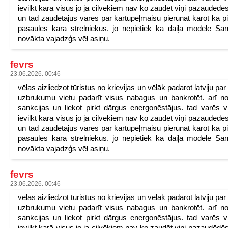
ievilkt karā visus jo ja cilvēkiem nav ko zaudēt viņi pazaudēdēs
un tad zaudētājus varēs par kartupeļmaisu pierunāt karot kā p
pasaules karā strelniekus. jo nepietiek ka daiļā modele San
novākta vajadzģs vēl asiņu.
fevrs
23.06.2026. 00:46
vēlas aizliedzot tūristus no krievijas un vēlāk padarot latviju pa
uzbrukumu vietu padarīt visus nabagus un bankrotēt. arī n
sankcijas un liekot pirkt dārgus energonēstājus. tad varēs v
ievilkt karā visus jo ja cilvēkiem nav ko zaudēt viņi pazaudēdēs
un tad zaudētājus varēs par kartupeļmaisu pierunāt karot kā p
pasaules karā strelniekus. jo nepietiek ka daiļā modele San
novākta vajadzģs vēl asiņu.
fevrs
23.06.2026. 00:46
vēlas aizliedzot tūristus no krievijas un vēlāk padarot latviju pa
uzbrukumu vietu padarīt visus nabagus un bankrotēt. arī n
sankcijas un liekot pirkt dārgus energonēstājus. tad varēs v
ievilkt karā visus jo ja cilvēkiem nav ko zaudēt viņi pazaudēdēs