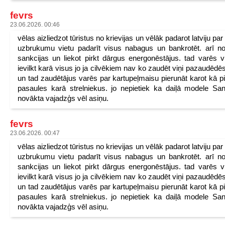
fevrs
23.06.2026. 00:46
vēlas aizliedzot tūristus no krievijas un vēlāk padarot latviju pa
uzbrukumu vietu padarīt visus nabagus un bankrotēt. arī n
sankcijas un liekot pirkt dārgus energonēstājus. tad varēs v
ievilkt karā visus jo ja cilvēkiem nav ko zaudēt viņi pazaudēdēs
un tad zaudētājus varēs par kartupeļmaisu pierunāt karot kā p
pasaules karā strelniekus. jo nepietiek ka daiļā modele San
novākta vajadzģs vēl asiņu.
fevrs
23.06.2026. 00:47
vēlas aizliedzot tūristus no krievijas un vēlāk padarot latviju pa
uzbrukumu vietu padarīt visus nabagus un bankrotēt. arī n
sankcijas un liekot pirkt dārgus energonēstājus. tad varēs v
ievilkt karā visus jo ja cilvēkiem nav ko zaudēt viņi pazaudēdēs
un tad zaudētājus varēs par kartupeļmaisu pierunāt karot kā p
pasaules karā strelniekus. jo nepietiek ka daiļā modele San
novākta vajadzģs vēl asiņu.