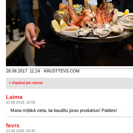
28.08.2017. 11:24 · KRUSTTEVS.COM
« Atpakaļ pie raksta
Laima
03.08.2018. 10:58
Mana mīļākā vieta, lai baudītu jūras produktus! Paldies!
fevrs
23.06.2026. 00:45