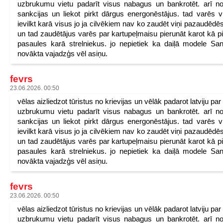
uzbrukumu vietu padarīt visus nabagus un bankrotēt. arī n
sankcijas un liekot pirkt dārgus energonēstājus. tad varēs v
ievilkt karā visus jo ja cilvēkiem nav ko zaudēt viņi pazaudēdēs
un tad zaudētājus varēs par kartupeļmaisu pierunāt karot kā p
pasaules karā strelniekus. jo nepietiek ka daiļā modele San
novākta vajadzģs vēl asiņu.
fevrs
23.06.2026. 00:50
vēlas aizliedzot tūristus no krievijas un vēlāk padarot latviju pa
uzbrukumu vietu padarīt visus nabagus un bankrotēt. arī n
sankcijas un liekot pirkt dārgus energonēstājus. tad varēs v
ievilkt karā visus jo ja cilvēkiem nav ko zaudēt viņi pazaudēdēs
un tad zaudētājus varēs par kartupeļmaisu pierunāt karot kā p
pasaules karā strelniekus. jo nepietiek ka daiļā modele San
novākta vajadzģs vēl asiņu.
fevrs
23.06.2026. 00:50
vēlas aizliedzot tūristus no krievijas un vēlāk padarot latviju pa
uzbrukumu vietu padarīt visus nabagus un bankrotēt. arī n