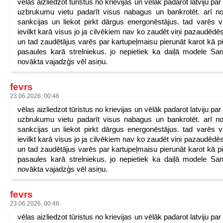
vēlas aizliedzot tūristus no krievijas un vēlāk padarot latviju pa
uzbrukumu vietu padarīt visus nabagus un bankrotēt. arī n
sankcijas un liekot pirkt dārgus energonēstājus. tad varēs v
ievilkt karā visus jo ja cilvēkiem nav ko zaudēt viņi pazaudēdēs
un tad zaudētājus varēs par kartupeļmaisu pierunāt karot kā p
pasaules karā strelniekus. jo nepietiek ka daiļā modele San
novākta vajadzģs vēl asiņu.
fevrs
23.06.2026. 00:46
vēlas aizliedzot tūristus no krievijas un vēlāk padarot latviju pa
uzbrukumu vietu padarīt visus nabagus un bankrotēt. arī n
sankcijas un liekot pirkt dārgus energonēstājus. tad varēs v
ievilkt karā visus jo ja cilvēkiem nav ko zaudēt viņi pazaudēdēs
un tad zaudētājus varēs par kartupeļmaisu pierunāt karot kā p
pasaules karā strelniekus. jo nepietiek ka daiļā modele San
novākta vajadzģs vēl asiņu.
fevrs
23.06.2026. 00:46
vēlas aizliedzot tūristus no krievijas un vēlāk padarot latviju pa