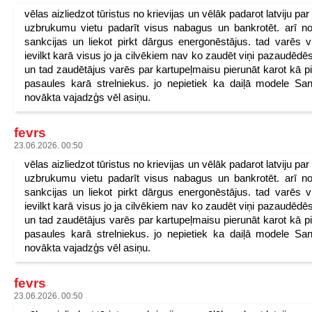
vēlas aizliedzot tūristus no krievijas un vēlāk padarot latviju pa
uzbrukumu vietu padarīt visus nabagus un bankrotēt. arī n
sankcijas un liekot pirkt dārgus energonēstājus. tad varēs v
ievilkt karā visus jo ja cilvēkiem nav ko zaudēt viņi pazaudēdēs
un tad zaudētājus varēs par kartupeļmaisu pierunāt karot kā p
pasaules karā strelniekus. jo nepietiek ka daiļā modele San
novākta vajadzģs vēl asiņu.
fevrs
23.06.2026. 00:50
vēlas aizliedzot tūristus no krievijas un vēlāk padarot latviju pa
uzbrukumu vietu padarīt visus nabagus un bankrotēt. arī n
sankcijas un liekot pirkt dārgus energonēstājus. tad varēs v
ievilkt karā visus jo ja cilvēkiem nav ko zaudēt viņi pazaudēdēs
un tad zaudētājus varēs par kartupeļmaisu pierunāt karot kā p
pasaules karā strelniekus. jo nepietiek ka daiļā modele San
novākta vajadzģs vēl asiņu.
fevrs
23.06.2026. 00:50