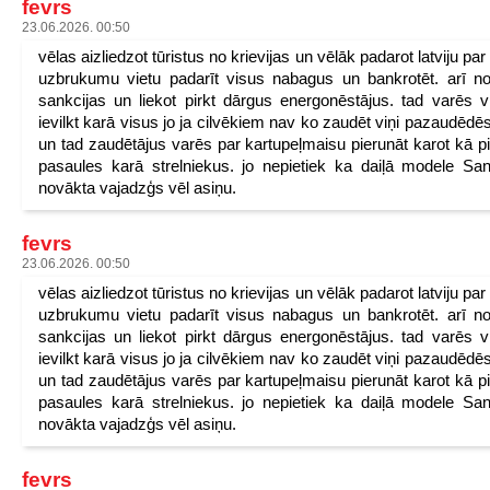
fevrs
23.06.2026. 00:50
vēlas aizliedzot tūristus no krievijas un vēlāk padarot latviju pa
uzbrukumu vietu padarīt visus nabagus un bankrotēt. arī n
sankcijas un liekot pirkt dārgus energonēstājus. tad varēs v
ievilkt karā visus jo ja cilvēkiem nav ko zaudēt viņi pazaudēdēs
un tad zaudētājus varēs par kartupeļmaisu pierunāt karot kā p
pasaules karā strelniekus. jo nepietiek ka daiļā modele San
novākta vajadzģs vēl asiņu.
fevrs
23.06.2026. 00:50
vēlas aizliedzot tūristus no krievijas un vēlāk padarot latviju pa
uzbrukumu vietu padarīt visus nabagus un bankrotēt. arī n
sankcijas un liekot pirkt dārgus energonēstājus. tad varēs v
ievilkt karā visus jo ja cilvēkiem nav ko zaudēt viņi pazaudēdēs
un tad zaudētājus varēs par kartupeļmaisu pierunāt karot kā p
pasaules karā strelniekus. jo nepietiek ka daiļā modele San
novākta vajadzģs vēl asiņu.
fevrs