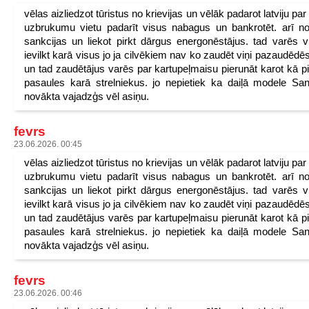
vēlas aizliedzot tūristus no krievijas un vēlāk padarot latviju pa
uzbrukumu vietu padarīt visus nabagus un bankrotēt. arī n
sankcijas un liekot pirkt dārgus energonēstājus. tad varēs v
ievilkt karā visus jo ja cilvēkiem nav ko zaudēt viņi pazaudēdēs
un tad zaudētājus varēs par kartupeļmaisu pierunāt karot kā p
pasaules karā strelniekus. jo nepietiek ka daiļā modele San
novākta vajadzģs vēl asiņu.
fevrs
23.06.2026. 00:45
vēlas aizliedzot tūristus no krievijas un vēlāk padarot latviju pa
uzbrukumu vietu padarīt visus nabagus un bankrotēt. arī n
sankcijas un liekot pirkt dārgus energonēstājus. tad varēs v
ievilkt karā visus jo ja cilvēkiem nav ko zaudēt viņi pazaudēdēs
un tad zaudētājus varēs par kartupeļmaisu pierunāt karot kā p
pasaules karā strelniekus. jo nepietiek ka daiļā modele San
novākta vajadzģs vēl asiņu.
fevrs
23.06.2026. 00:46