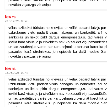
novākta vajadzģs vēl asiņu.
fevrs
23.06.2026. 00:48
vēlas aizliedzot tūristus no krievijas un vēlāk padarot latviju pa
uzbrukumu vietu padarīt visus nabagus un bankrotēt. arī n
sankcijas un liekot pirkt dārgus energonēstājus. tad varēs v
ievilkt karā visus jo ja cilvēkiem nav ko zaudēt viņi pazaudēdēs
un tad zaudētājus varēs par kartupeļmaisu pierunāt karot kā p
pasaules karā strelniekus. jo nepietiek ka daiļā modele San
novākta vajadzģs vēl asiņu.
fevrs
23.06.2026. 00:48
vēlas aizliedzot tūristus no krievijas un vēlāk padarot latviju pa
uzbrukumu vietu padarīt visus nabagus un bankrotēt. arī n
sankcijas un liekot pirkt dārgus energonēstājus. tad varēs v
ievilkt karā visus jo ja cilvēkiem nav ko zaudēt viņi pazaudēdēs
un tad zaudētājus varēs par kartupeļmaisu pierunāt karot kā p
pasaules karā strelniekus. jo nepietiek ka daiļā modele San