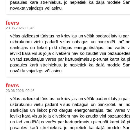
pasaules karā strelniekus. jo nepietiek ka daiļā modele San
novākta vajadzģs vēl asiņu.
fevrs
23.06.2026. 00:46
vēlas aizliedzot tūristus no krievijas un vēlāk padarot latviju pa
uzbrukumu vietu padarīt visus nabagus un bankrotēt. arī n
sankcijas un liekot pirkt dārgus energonēstājus. tad varēs v
ievilkt karā visus jo ja cilvēkiem nav ko zaudēt viņi pazaudēdēs
un tad zaudētājus varēs par kartupeļmaisu pierunāt karot kā p
pasaules karā strelniekus. jo nepietiek ka daiļā modele San
novākta vajadzģs vēl asiņu.
fevrs
23.06.2026. 00:46
vēlas aizliedzot tūristus no krievijas un vēlāk padarot latviju pa
uzbrukumu vietu padarīt visus nabagus un bankrotēt. arī n
sankcijas un liekot pirkt dārgus energonēstājus. tad varēs v
ievilkt karā visus jo ja cilvēkiem nav ko zaudēt viņi pazaudēdēs
un tad zaudētājus varēs par kartupeļmaisu pierunāt karot kā p
pasaules karā strelniekus. jo nepietiek ka daiļā modele San