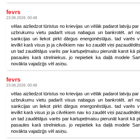
fevrs
23.06.2026. 00:48
vēlas aizliedzot tūristus no krievijas un vēlāk padarot latviju pa
uzbrukumu vietu padarīt visus nabagus un bankrotēt. arī n
sankcijas un liekot pirkt dārgus energonēstājus. tad varēs v
ievilkt karā visus jo ja cilvēkiem nav ko zaudēt viņi pazaudēdēs
un tad zaudētājus varēs par kartupeļmaisu pierunāt karot kā p
pasaules karā strelniekus. jo nepietiek ka daiļā modele San
novākta vajadzģs vēl asiņu.
fevrs
23.06.2026. 00:48
vēlas aizliedzot tūristus no krievijas un vēlāk padarot latviju pa
uzbrukumu vietu padarīt visus nabagus un bankrotēt. arī n
sankcijas un liekot pirkt dārgus energonēstājus. tad varēs v
ievilkt karā visus jo ja cilvēkiem nav ko zaudēt viņi pazaudēdēs
un tad zaudētājus varēs par kartupeļmaisu pierunāt karot kā p
pasaules karā strelniekus. jo nepietiek ka daiļā modele San
novākta vajadzģs vēl asiņu.