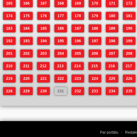
165
166
167
168
169
170
171
172
174
175
176
177
178
179
180
181
183
184
185
186
187
188
189
190
192
193
194
195
196
197
198
199
201
202
203
204
205
206
207
208
210
211
212
213
214
215
216
217
219
220
221
222
223
224
225
226
228
229
230
231
232
233
234
235
Par portālu
·
Redakc