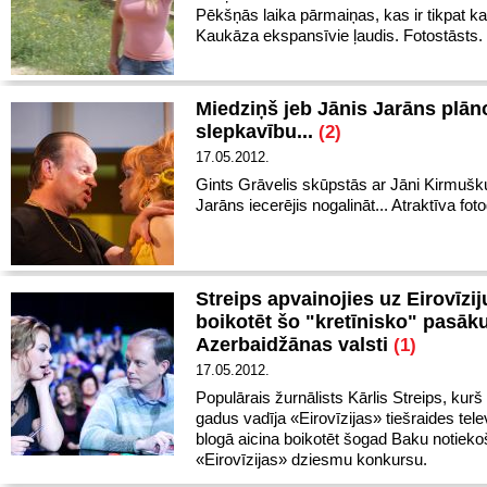
Pēkšņās laika pārmaiņas, kas ir tikpat ka
Kaukāza ekspansīvie ļaudis. Fotostāsts.
Miedziņš jeb Jānis Jarāns plān
slepkavību...
(2)
17.05.2012.
Gints Grāvelis skūpstās ar Jāni Kirmušku
Jarāns iecerējis nogalināt... Atraktīva foto
Streips apvainojies uz Eirovīzij
boikotēt šo "kretīnisko" pasā
Azerbaidžānas valsti
(1)
17.05.2012.
Populārais žurnālists Kārlis Streips, kurš 
gadus vadīja «Eirovīzijas» tiešraides tele
blogā aicina boikotēt šogad Baku notieko
«Eirovīzijas» dziesmu konkursu.