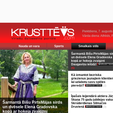
Piektdiena, 7. augusts
Vārda diena: Alfrēds, 
Nauda un vara
Sports
Smalkais stils
Šarmantā Bišu PirtsMājas si
un dvēsele Elena Gradovska
kopā ar hokeja zvaigzni
Daugaviņu ielūdz!
(5)
Kā izmantot bezriska
griezienus jaunajiem klientie
lai uzlabotu savu spēles
pieredzi?
(2)
Īpašais leģendārā aktiera Jā
Skaņa 75 gadu jubilejas vaka
Šarmantā Bišu PirtsMājas sirds
Skroderdienas Silmačos
un dvēsele Elena Gradovska
Druvienā
(3)
kopā ar hokeja zvaigzni