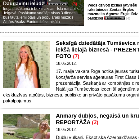
Daugaviņu ielūdz!
(5)
Vēlos dzīvot! Izcilās latviešu
Ieeja pasākumā ir bez maksas. Īsta romantika
rakstnieces Zentas Ērgles
Jelgavā! Pasākuma vadītājs visas 3 dienas
mazmeita Agnese Ērgle lūdz
būs tautā iemīļotais un populārais mūziķis
palīdzību
(4)
Ainārs Ašaks. Faniem būs unikāla
Seksīgā dziedātāja Tumševica 
iekšā lielajā biznesā - PREZE
FOTO
(7)
18.05.2012.
17. maija vakarā Rīgā notika jaunās tūri
konsjerža
servisa aģentūras First Class
prezentācija. Saskaņā ar kompānijas dir
Natālijas Tumševicas ieceri šī aģentūra 
ekskluzīvus atpūtas, biznesa, publisko un privāto pasākumu orga
pakalpojumus.
Anmary dubļos, negaisā un kru
REPORTĀŽA
(2)
18.05.2012.
Dubļu vulkāni. Eksotiskā Azerbaidžānas 