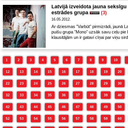
Latvijā izveidota jauna seksīgu
estrādes grupa
(3)
16.05.2012.
Ar dziesmas "Varbūt" pirmizrādi, jaunā La
puišu grupa "Mono" uzsāk savu ceļu pie 
klausitājām un ir gatavi cīņai par viņu sir
1
2
3
4
5
6
7
8
9
10
12
13
14
15
16
17
18
19
20
22
23
24
25
26
27
28
29
30
32
33
34
35
36
37
38
39
40
42
43
44
45
46
47
48
49
50
52
53
54
55
56
57
58
59
60